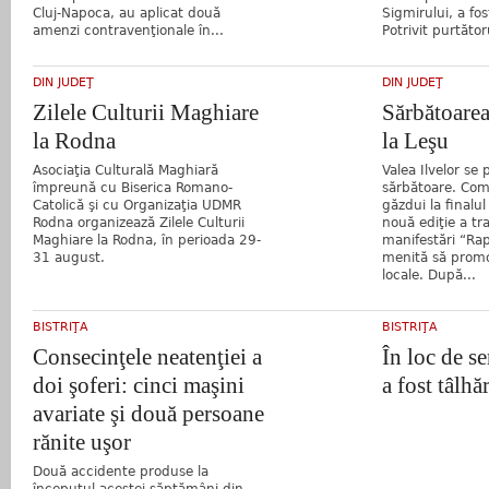
Cluj-Napoca, au aplicat două
Sigmirului, a fos
amenzi contravenţionale în...
Potrivit purtător
DIN JUDEŢ
DIN JUDEŢ
Zilele Culturii Maghiare
Sărbătoarea 
la Rodna
la Leşu
Asociaţia Culturală Maghiară
Valea Ilvelor se
împreună cu Biserica Romano-
sărbătoare. Co
Catolică şi cu Organizaţia UDMR
găzdui la finalu
Rodna organizează Zilele Culturii
nouă ediţie a tra
Maghiare la Rodna, în perioada 29-
manifestări “Rap
31 august.
menită să promo
locale. După...
BISTRIŢA
BISTRIŢA
Consecinţele neatenţiei a
În loc de se
doi şoferi: cinci maşini
a fost tâlhăr
avariate şi două persoane
rănite uşor
Două accidente produse la
începutul acestei săptămâni din