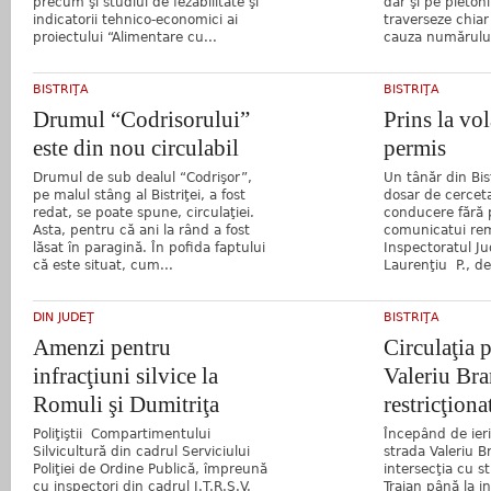
precum şi studiul de fezabilitate şi
dar şi pe pieton
indicatorii tehnico-economici ai
traverseze chiar
proiectului “Alimentare cu...
cauza numărului
BISTRIŢA
BISTRIŢA
Drumul “Codrisorului”
Prins la vol
este din nou circulabil
permis
Drumul de sub dealul “Codrişor”,
Un tânăr din Bist
pe malul stâng al Bistriţei, a fost
dosar de cercet
redat, se poate spune, circulaţiei.
conducere fără 
Asta, pentru că ani la rând a fost
comunicatui rem
lăsat în paragină. În pofida faptului
Inspectoratul Ju
că este situat, cum...
Laurenţiu P., de 
DIN JUDEŢ
BISTRIŢA
Amenzi pentru
Circulaţia p
infracţiuni silvice la
Valeriu Bran
Romuli şi Dumitriţa
restricţiona
Poliţiştii Compartimentului
Începând de ieri
Silvicultură din cadrul Serviciului
strada Valeriu Br
Poliţiei de Ordine Publică, împreună
intersecţia cu s
cu inspectori din cadrul I.T.R.S.V.
Traian până la i