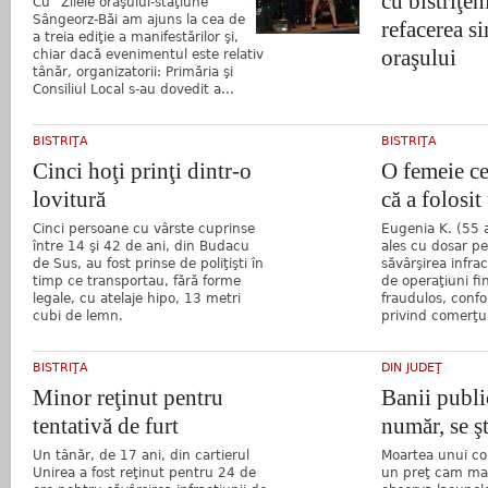
cu bistriţen
Cu “Zilele oraşului-staţiune”
Sângeorz-Băi am ajuns la cea de
refacerea s
a treia ediţie a manifestărilor şi,
oraşului
chiar dacă evenimentul este relativ
tânăr, organizatorii: Primăria şi
Consiliul Local s-au dovedit a...
BISTRIŢA
BISTRIŢA
Cinci hoţi prinţi dintr-o
O femeie ce
lovitură
că a folosit
Cinci persoane cu vârste cuprinse
Eugenia K. (55 an
între 14 şi 42 de ani, din Budacu
ales cu dosar p
de Sus, au fost prinse de poliţişti în
săvârşirea infra
timp ce transportau, fără forme
de operaţiuni f
legale, cu atelaje hipo, 13 metri
fraudulos, conf
cubi de lemn.
privind comerţul
BISTRIŢA
DIN JUDEŢ
Minor reţinut pentru
Banii public
tentativă de furt
număr, se şt
Un tânăr, de 17 ani, din cartierul
Moartea unui cop
Unirea a fost reţinut pentru 24 de
un preţ cam ma