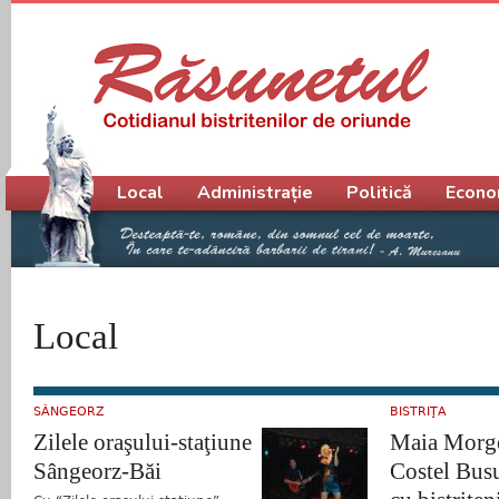
Meniu principal
Local
Administrație
Politică
Econo
Local
SÂNGEORZ
BISTRIŢA
Zilele oraşului-staţiune
Maia Morge
Sângeorz-Băi
Costel Busu