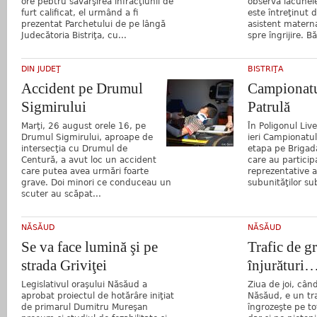
ore pebtru săvârşirea infracţiunii de
observa lacunel
furt calificat, el urmând a fi
este întreţinut 
prezentat Parchetului de pe lângă
asistent materna
Judecătoria Bistriţa, cu...
spre îngrijire. Bă
DIN JUDEŢ
BISTRIŢA
Accident pe Drumul
Campionatu
Sigmirului
Patrulă
Marţi, 26 august orele 16, pe
În Poligonul Live
Drumul Sigmirului, aproape de
ieri Campionatul 
intersecţia cu Drumul de
etapa pe Brigad
Centură, a avut loc un accident
care au participa
care putea avea urmări foarte
reprezentative al
grave. Doi minori ce conduceau un
subunităţilor su
scuter au scăpat...
NĂSĂUD
NĂSĂUD
Se va face lumină şi pe
Trafic de gr
strada Griviţei
înjurături
Legislativul oraşului Năsăud a
Ziua de joi, când
aprobat proiectul de hotărâre iniţiat
Năsăud, e un tra
de primarul Dumitru Mureşan
îngrozeşte pe to