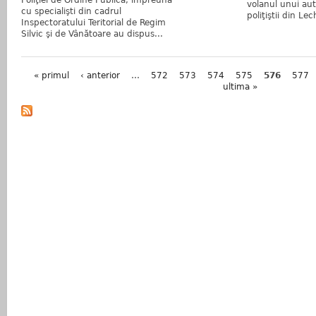
volanul unui au
cu specialişti din cadrul
poliţiştii din Le
Inspectoratului Teritorial de Regim
Silvic şi de Vânătoare au dispus...
Pagini
« primul
‹ anterior
…
572
573
574
575
576
577
ultima »