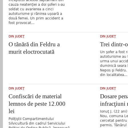
cauza neatenţiei a doi şoferi s-au
soldat cu avarierea a cinci
autoturisme şi rănirea uşoară a
două femei. Un prim accident a
fost provocat...
DIN JUDEŢ
DIN JUDEŢ
O tânără din Feldru a
Trei dintr-o
murit eloctrocutată
Un şofer a fost r
autoturisme au f
urma unui accid
duminică seara în
Nepos şi Feldru.
din localitatea...
DIN JUDEŢ
DIN JUDEŢ
Confiscări de material
Dosare pen
lemnos de peste 12.000
infracţiuni 
lei
Ionuţ J. (22 ani
Nou, comuna Le
Poliţiştii Compartimentului
cercetat pentru
Silvicultură din cadrul Serviciului
permis. Tânărul 
Poliţiei de Ordine Publică, împreună