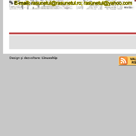
Design şi dezvoltare:
Linuxship