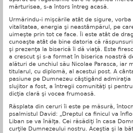
mărturisea, s-a întors întreg acasă.
Urmărindu-i mişcările atât de sigure, vorba
vitalitatea, energia şi neastâmpărul, pe care
uimeşte prin tot ce face. Îi este atât de drag
cunoaşte atât de bine datoria că răspunsuril
şi prezenţa la biserică îi dă viaţă. Este fire
a crescut şi s-a format în biserica noastră d
alături de unchiul său Nicolae Parasca, iar 
titularul, cu diplomă, al acestui post. A cânta
pasiune pe Dumnezeu câştigând admiraţia c
slujitor a fost, a întregii comunităţi şi pentru
dicţia clară şi vocea frumoasă.
Răsplata din ceruri îi este pe măsură, înt
psalmistul David: „Dreptul ca finicul va înflor
Liban se va înălţa. Cei răsădiţi în casa Domnu
curţile Dumnezeului nostru. Aceştia şi la b