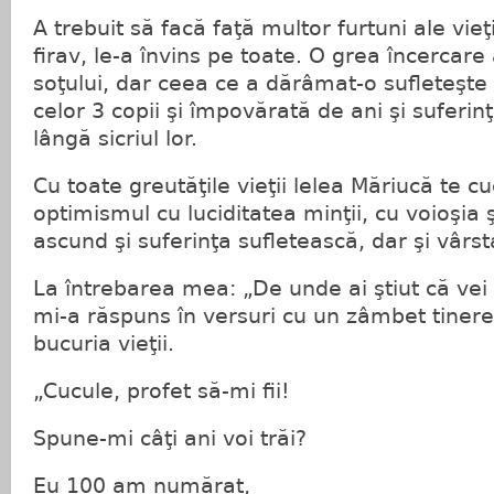
A trebuit să facă faţă multor furtuni ale vieţii
firav, le-a învins pe toate. O grea încercar
soţului, dar ceea ce a dărâmat-o sufleteşte
celor 3 copii şi împovărată de ani şi suferin
lângă sicriul lor.
Cu toate greutăţile vieţii lelea Măriucă te c
optimismul cu luciditatea minţii, cu voioşia ş
ascund şi suferinţa sufletească, dar şi vârs
La întrebarea mea: „De unde ai ştiut că vei 
mi-a răspuns în versuri cu un zâmbet tinere
bucuria vieţii.
„Cucule, profet să-mi fii!
Spune-mi câţi ani voi trăi?
Eu 100 am numărat,