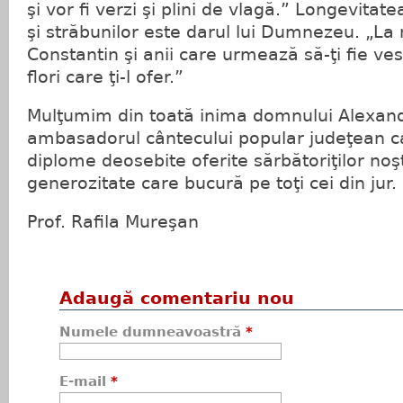
şi vor fi verzi şi plini de vlagă.” Longevitatea
şi străbunilor este darul lui Dumnezeu. „La 
Constantin şi anii care urmează să-ţi fie ve
flori care ţi-l ofer.”
Mulţumim din toată inima domnului Alexan
ambasadorul cântecului popular judeţean ca
diplome deosebite oferite sărbătoriţilor noşt
generozitate care bucură pe toţi cei din jur.
Prof. Rafila Mureşan
Adaugă comentariu nou
Numele dumneavoastră
*
E-mail
*