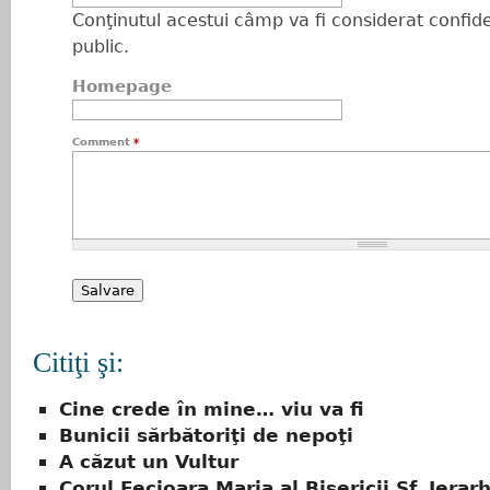
Conţinutul acestui câmp va fi considerat confiden
public.
Homepage
Comment
*
Citiţi şi:
Cine crede în mine… viu va fi
Bunicii sărbătoriţi de nepoţi
A căzut un Vultur
Corul Fecioara Maria al Bisericii Sf. Ierar