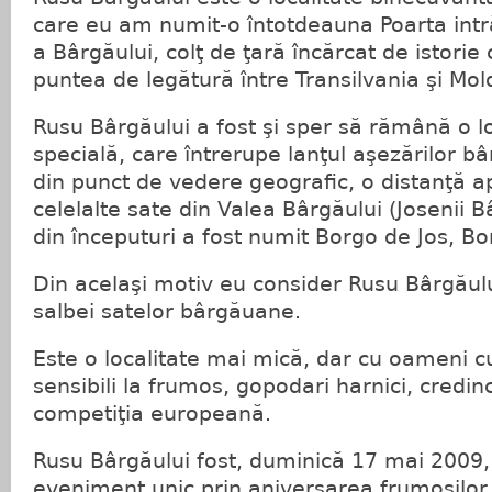
care eu am numit-o întotdeauna Poarta intr
a Bârgăului, colţ de ţară încărcat de istorie
puntea de legătură între Transilvania şi Mol
Rusu Bârgăului a fost şi sper să rămână o l
specială, care întrerupe lanţul aşezărilor 
din punct de vedere geografic, o distanţă ap
celelalte sate din Valea Bârgăului (Josenii B
din începuturi a fost numit Borgo de Jos, Bor
Din acelaşi motiv eu consider Rusu Bârgăul
salbei satelor bârgăuane.
Este o localitate mai mică, dar cu oameni cu
sensibili la frumos, gopodari harnici, credinci
competiţia europeană.
Rusu Bârgăului fost, duminică 17 mai 2009,
eveniment unic prin aniversarea frumoşilor 