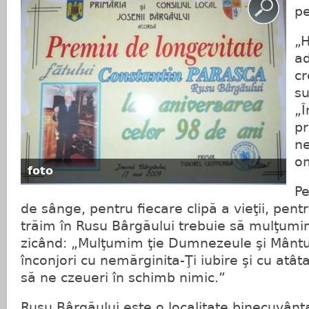
pe
„H
ad
cr
su
„Î
pr
ne
o
foto
Pe
de sânge, pentru fiecare clipă a vieţii, pen
trăim în Rusu Bârgăului trebuie să mulţumi
zicând: „Mulţumim ţie Dumnezeule şi Mântu
înconjori cu nemărginita-Ţi iubire şi cu atât
să ne czeueri în schimb nimic.”
Rusu Bârgăului este o localitate binecuvâ