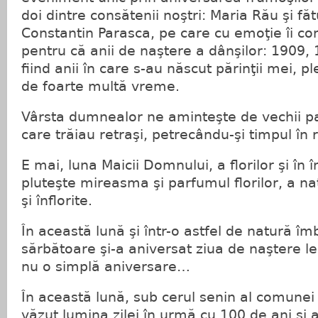
doi dintre consătenii noştri: Maria Rău şi fătu
Constantin Parasca, pe care cu emoţie îi con
pentru că anii de naştere a dânşilor: 1909, 
fiind anii în care s-au născut părinţii mei, pl
de foarte multă vreme.
Vârsta dumnealor ne aminteşte de vechii patr
care trăiau retraşi, petrecându-şi timpul în
E mai, luna Maicii Domnului, a florilor şi în 
pluteşte mireasma şi parfumul florilor, a natu
şi înflorite.
În această lună şi într-o astfel de natură î
sărbătoare şi-a aniversat ziua de naştere l
nu o simplă aniversare…
În această lună, sub cerul senin al comunei
văzut lumina zilei în urmă cu 100 de ani şi a