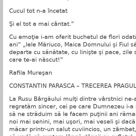
Cucul tot n-a încetat
Şi el tot a mai cântat.”
Cu emoţie i-am oferit buchetul de flori odat
ani” „lele Măriuco, Maica Domnului şi Fiul 
departe cu sănătate, cu linişte şi pace, zile 
care te-ai născut!”
Rafila Mureşan
CONSTANTIN PARASCA – TRECEREA PRAGULU
La Rusu Bârgăului mulţi dintre vârstnici ne-a
regretăm sincer, cei pe care Dumnezeu i-a m
să ne străduim să le facem puţinii ani răma
noi mai senini, mai uşori, mai veseli şi dacă
măcar printr-un salut cuviincios, un zâmbet,