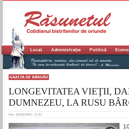
Meniu principal
Local
Administrație
Politică
Econo
GAZETA DE BÂRGĂU
LONGEVITATEA VIEŢII, DA
DUMNEZEU, LA RUSU BÂ
Mar, 05/26/2009 - 11:41
10