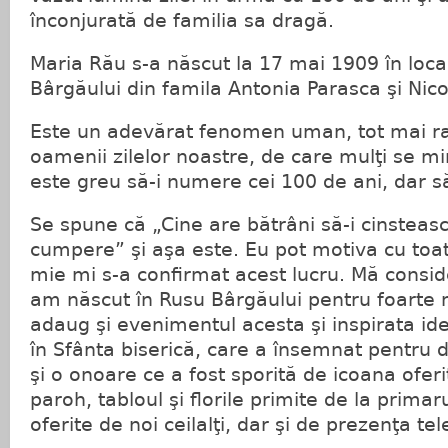
înconjurată de familia sa dragă.
Maria Rău s-a născut la 17 mai 1909 în loca
Bârgăului din famila Antonia Parasca şi Nic
Este un adevărat fenomen uman, tot mai rar 
oamenii zilelor noastre, de care mulţi se 
este greu să-i numere cei 100 de ani, dar să-
Se spune că „Cine are bătrâni să-i cinstească
cumpere” şi aşa este. Eu pot motiva cu toa
mie mi s-a confirmat acest lucru. Mă consi
am născut în Rusu Bârgăului pentru foarte 
adaug şi evenimentul acesta şi inspirata ide
în Sfânta biserică, care a însemnat pentru d
şi o onoare ce a fost sporită de icoana oferi
paroh, tabloul şi florile primite de la primar
oferite de noi ceilalţi, dar şi de prezenţa tele