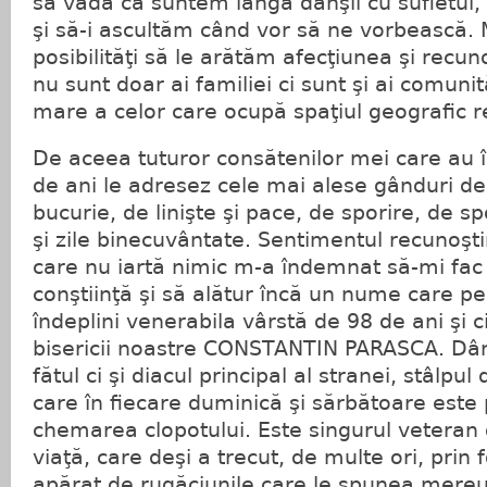
să vadă că suntem lângă dânşii cu sufletul,
şi să-i ascultăm când vor să ne vorbească. 
posibilităţi să le arătăm afecţiunea şi recun
nu sunt doar ai familiei ci sunt şi ai comunit
mare a celor care ocupă spaţiul geografic r
De aceea tuturor consătenilor mei care au î
de ani le adresez cele mai alese gânduri de
bucurie, de linişte şi pace, de sporire, de 
şi zile binecuvântate. Sentimentul recunoşti
care nu iartă nimic m-a îndemnat să-mi fac
conştiinţă şi să alătur încă un nume care pe
îndeplini venerabila vârstă de 98 de ani şi ci
bisericii noastre CONSTANTIN PARASCA. Dân
fătul ci şi diacul principal al stranei, stâlpul
care în fiecare duminică şi sărbătoare este 
chemarea clopotului. Este singurul veteran d
viaţă, care deşi a trecut, de multe ori, prin 
apărat de rugăciunile care le spunea mere