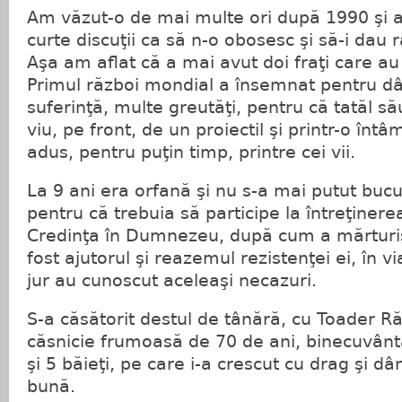
Am văzut-o de mai multe ori după 1990 şi 
curte discuţii ca să n-o obosesc şi să-i dau
Aşa am aflat că a mai avut doi fraţi care au
Primul război mondial a însemnat pentru dâ
suferinţă, multe greutăţi, pentru că tatăl să
viu, pe front, de un proiectil şi printr-o întâ
adus, pentru puţin timp, printre cei vii.
La 9 ani era orfană şi nu s-a mai putut bucu
pentru că trebuia să participe la întreţinere
Credinţa în Dumnezeu, după cum a mărturisi
fost ajutorul şi reazemul rezistenţei ei, în v
jur au cunoscut aceleaşi necazuri.
S-a căsătorit destul de tânără, cu Toader R
căsnicie frumoasă de 70 de ani, binecuvânta
şi 5 băieţi, pe care i-a crescut cu drag şi d
bună.