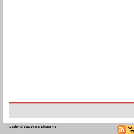
Design şi dezvoltare:
Linuxship