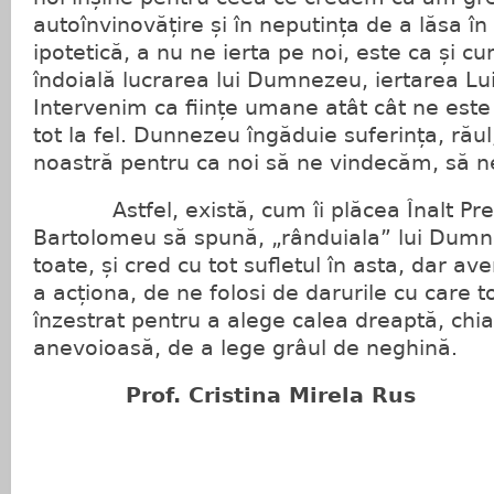
autoînvinovățire și în neputința de a lăsa î
ipotetică, a nu ne ierta pe noi, este ca și 
îndoială lucrarea lui Dumnezeu, iertarea Lui 
Intervenim ca ființe umane atât cât ne este
tot la fel. Dunnezeu îngăduie suferința, răul
noastră pentru ca noi să ne vindecăm, să n
Astfel, există, cum îi plăcea Înalt Preas
Bartolomeu să spună, „rânduiala” lui Dumnez
toate, și cred cu tot sufletul în asta, dar a
a acționa, de ne folosi de darurile cu care
înzestrat pentru a alege calea dreaptă, chi
anevoioasă, de a lege grâul de neghină.
Prof. Cristina Mirela Rus