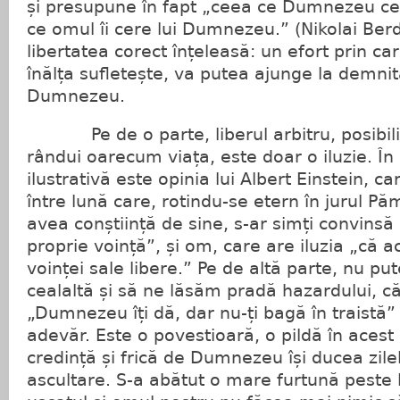
și presupune în fapt „ceea ce Dumnezeu ce
ce omul îi cere lui Dumnezeu.” (Nikolai Ber
libertatea corect înțeleasă: un efort prin c
înălța sufletește, va putea ajunge la demnita
Dumnezeu.
Pe de o parte, liberul arbitru, posibilit
rândui oarecum viața, este doar o iluzie. În
ilustrativă este opinia lui Albert Einstein, 
între lună care, rotindu-se etern în jurul Pă
avea conștiință de sine, s-ar simți convinsă
proprie voință”, și om, care are iluzia „că a
voinței sale libere.” Pe de altă parte, nu p
cealaltă și să ne lăsăm pradă hazardului, că
„Dumnezeu îți dă, dar nu-ți bagă în traistă
adevăr. Este o povestioară, o pildă în aces
credință și frică de Dumnezeu își ducea zile
ascultare. S-a abătut o mare furtună peste