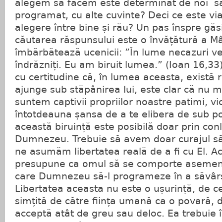
alegem să facem este determinat de noi sa
programat, cu alte cuvinte? Deci ce este vi
alegere între bine și rău? Un pas înspre gă
căutarea răspunsului este o învățătură a Mân
îmbărbătează ucenicii: ”În lume necazuri ve
îndrăzniți. Eu am biruit lumea.” (Ioan 16,33
cu certitudine că, în lumea aceasta, există
ajunge sub stăpânirea lui, este clar că nu ma
suntem captivii propriilor noastre patimi, vic
întotdeauna șansa de a te elibera de sub po
această biruință este posibilă doar prin co
Dumnezeu. Trebuie să avem doar curajul să
ne asumăm libertatea reală de a fi cu El. A
presupune ca omul să se comporte asemene
care Dumnezeu să-l programeze în a săvârși
Libertatea aceasta nu este o ușurință, de c
simțită de către ființa umană ca o povară, 
acceptă atât de greu sau deloc. Ea trebuie 