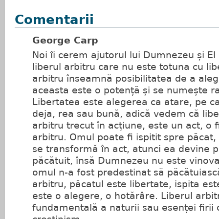
Comentarii
George Carp
Noi îi cerem ajutorul lui Dumnezeu și El
liberul arbitru care nu este totuna cu lib
arbitru înseamnă posibilitatea de a alege
aceasta este o potență și se numește ra
Libertatea este alegerea ca atare, pe c
deja, rea sau bună, adică vedem că liber
arbitru trecut în acțiune, este un act, o f
arbitru. Omul poate fi ispitit spre păcat,
se transformă în act, atunci ea devine 
păcătuit, însă Dumnezeu nu este vinova
omul n-a fost predestinat să păcătuiască.
arbitru, păcatul este libertate, ispita es
este o alegere, o hotărâre. Liberul arbit
fundamentală a naturii sau esenței firii