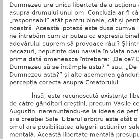
Dumnezeu are unica libertate de a acționa 
asupra drumului unui om. Concluzia ar fi 
„responsabil” atât pentru binele, cât și pent
noastră. Această ipoteză este dusă cumva 
ne întrebăm cum ar putea ca expresia binelui,
adevărului suprem să provoace răul? Și înt
necazuri, neputințe dau năvală în viața no
prima dată omeneasca întrebare: „De ce? 
Dumnezeu să se întâmple asta? ” sau: „De 
Dumnezeu asta?” și alte asemenea gânduri
percepția corectă asupra Creatorului.
Însă, este recunoscută existența liberul
de către gânditori creștini, precum Vasile cel
Augustin, nerenunțându-se la ideea de perfe
și a creației Sale. Liberul arbitru este atât o
omul are posibilitatea alegerii acțiunilor sale
mentală. Această libertate mentală presupu