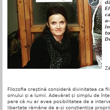
d
El
c
a-
î
to
D
(
Ză
Filozofia creștină consideră divinitatea ca f
omului și a lumii. Adevărat și simplu de înț
pare că nu ar avea posibilitatea de a interve
libertate rămâne de a-și conștientiza propriil