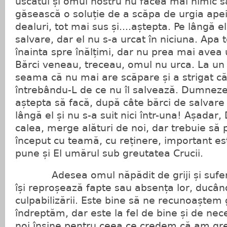
uscatul și omul nostru nu făcea mai nimic s
găsească o soluție de a scăpa de urgia apei.
dealuri, tot mai sus și....aștepta. Pe lângă e
salvare, dar el nu s-a urcat în niciuna. Apa t
înainta spre înălțimi, dar nu prea mai avea
Bărci veneau, treceau, omul nu urca. La un
seama că nu mai are scăpare și a strigat 
întrebându-L de ce nu îl salvează. Dumneze
aștepta să facă, după câte bărci de salvare 
lângă el și nu s-a suit nici într-una! Așada
calea, merge alături de noi, dar trebuie să 
început cu teamă, cu reținere, important es
pune și El umărul sub greutatea Crucii.
Adesea omul năpădit de griji și suferi
își reproșează fapte sau absența lor, ducâ
culpabilizării. Este bine să ne recunoaștem 
îndreptăm, dar este la fel de bine și de ne
noi înșine pentru ceea ce credem că am greș