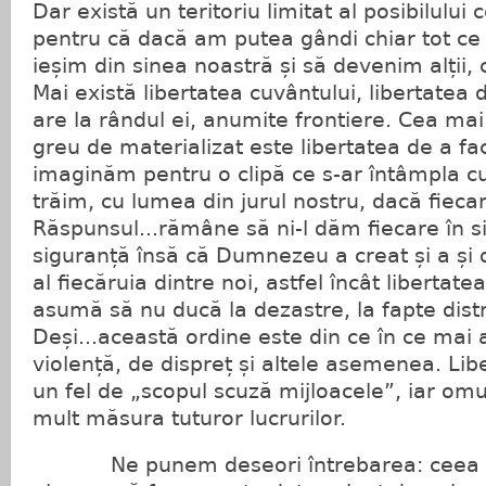
Dar există un teritoriu limitat al posibilului 
pentru că dacă am putea gândi chiar tot c
ieșim din sinea noastră și să devenim alții
Mai există libertatea cuvântului, libertatea
are la rândul ei, anumite frontiere. Cea mai
greu de materializat este libertatea de a fa
imaginăm pentru o clipă ce s-ar întâmpla cu
trăim, cu lumea din jurul nostru, dacă fieca
Răspunsul...rămâne să ni-l dăm fiecare în s
siguranță însă că Dumnezeu a creat și a și d
al fiecăruia dintre noi, astfel încât libertate
asumă să nu ducă la dezastre, la fapte distr
Deși...această ordine este din ce în ce mai 
violență, de dispreț și altele asemenea. Libe
un fel de „scopul scuză mijloacele”, iar omu
mult măsura tuturor lucrurilor.
Ne punem deseori întrebarea: ceea c