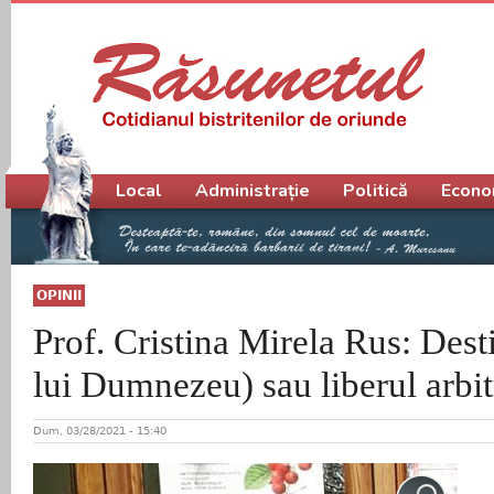
Meniu principal
Local
Administrație
Politică
Econo
OPINII
Prof. Cristina Mirela Rus: Dest
lui Dumnezeu) sau liberul arbi
Dum, 03/28/2021 - 15:40