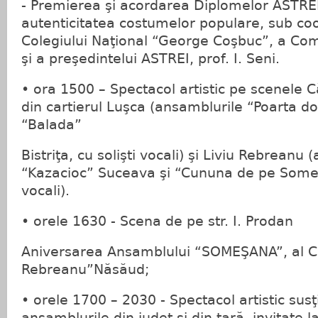
- Premierea şi acordarea Diplomelor ASTR
autenticitatea costumelor populare, sub co
Colegiului Naţional “George Coşbuc”, a Comi
şi a preşedintelui ASTREI, prof. I. Seni.
• ora 1500 – Spectacol artistic pe scenele C
din cartierul Luşca (ansamblurile “Poarta do
“Balada”
Bistriţa, cu solişti vocali) şi Liviu Rebreanu
“Kazacioc” Suceava şi “Cununa de pe Someş“ 
vocali).
• orele 1630 - Scena de pe str. I. Prodan
Aniversarea Ansamblului “SOMEŞANA”, al Ca
Rebreanu”Năsăud;
• orele 1700 – 2030 - Spectacol artistic susţ
ansamblurile din judeţ şi din ţară, invitate 