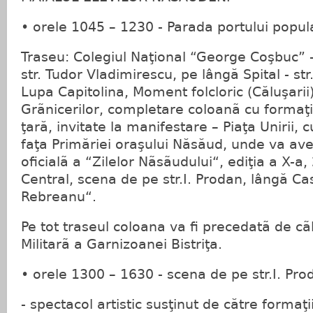
• orele 1045 – 1230 - Parada portului popul
Traseu: Colegiul Naţional “George Coşbuc” -
str. Tudor Vladimirescu, pe lângă Spital - str
Lupa Capitolina, Moment folcloric (Căluşarii)
Grãnicerilor, completare coloanã cu formaţiil
ţară, invitate la manifestare – Piaţa Unirii, 
faţa Primăriei oraşului Năsăud, unde va ave
oficialã a “Zilelor Nãsãudului“, ediţia a X-a,
Central, scena de pe str.I. Prodan, lângă Ca
Rebreanu“.
Pe tot traseul coloana va fi precedatã de cãl
Militarã a Garnizoanei Bistriţa.
• orele 1300 – 1630 - scena de pe str.I. Pro
- spectacol artistic susţinut de către formaţii