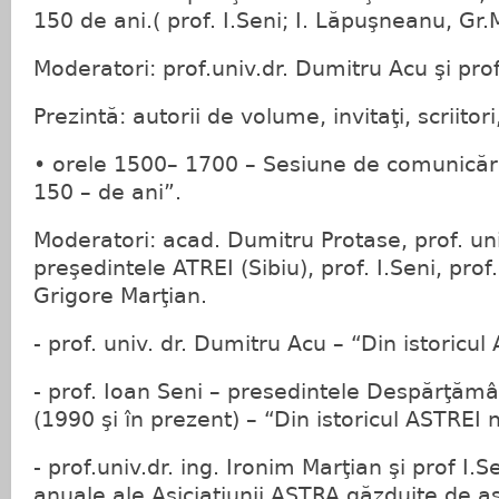
150 de ani.( prof. I.Seni; I. Lăpuşneanu, Gr.M
Moderatori: prof.univ.dr. Dumitru Acu şi prof
Prezintă: autorii de volume, invitaţi, scriitori, 
• orele 1500– 1700 – Sesiune de comunicări
150 – de ani”.
Moderatori: acad. Dumitru Protase, prof. uni
preşedintele ATREI (Sibiu), prof. I.Seni, prof
Grigore Marţian.
- prof. univ. dr. Dumitru Acu – “Din istoricul
- prof. Ioan Seni – presedintele Despărţăm
(1990 şi în prezent) – “Din istoricul ASTREI
- prof.univ.dr. ing. Ironim Marţian şi prof I.S
anuale ale Asiciaţiunii ASTRA găzduite de as