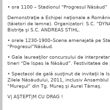
• ora 1100 – Stadionul “Progresul Năsăud”
Demonstraţie a Echipei naţionale a Român
(tăietori de lemne). Organizatori: S.C. “D
Bistriţa şi S.C. ANDREAS STIHL.
• orele 1230-1900–Scena amenajată pe Sta
“Progresul”Năsăud.
• Gala laureaţilor concursului de interpretar
tineri “De Ispas la Năsăud”. Festivitatea de
• Spectacol de gală susţinut de invitaţii la 
Zilele Năsăudului, 2011, inclusiv Ansamblul 
“Mureşul“ din Tg. Mureş şi Aurel Tămaş.
V| AŞTEPT|M CU DRAG !