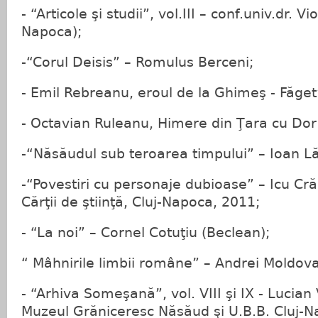
- “Articole şi studii”, vol.III – conf.univ.dr. Vi
Napoca);
-“Corul Deisis” – Romulus Berceni;
- Emil Rebreanu, eroul de la Ghimeş - Făge
- Octavian Ruleanu, Himere din Ţara cu Do
-“Năsăudul sub teroarea timpului” – Ioan 
-“Povestiri cu personaje dubioase” – Icu Cră
Cărţii de ştiinţă, Cluj-Napoca, 2011;
- “La noi” – Cornel Cotuţiu (Beclean);
“ Mâhnirile limbii române” – Andrei Moldov
- “Arhiva Someşană”, vol. VIII şi IX - Lucian
Muzeul Grăniceresc Năsăud şi U.B.B. Cluj-N