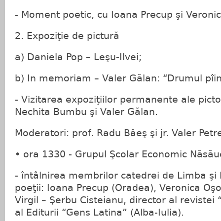
- Moment poetic, cu Ioana Precup şi Veroni
2. Expoziţie de pictură
a) Daniela Pop – Leşu-Ilvei;
b) In memoriam – Valer Gălan: “Drumul pîini
- Vizitarea expoziţiilor permanente ale picto
Nechita Bumbu şi Valer Gălan.
Moderatori: prof. Radu Băeş şi jr. Valer Petr
• ora 1330 - Grupul Şcolar Economic Năsău
- întâlnirea membrilor catedrei de Limba şi
poeţii: Ioana Precup (Oradea), Veronica Oşor
Virgil – Şerbu Cisteianu, director al reviste
al Editurii “Gens Latina” (Alba-Iulia).