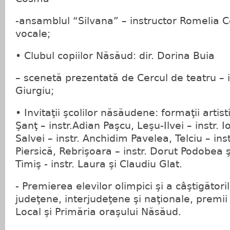
-ansamblul “Silvana” – instructor Romelia C
vocale;
• Clubul copiilor Năsăud: dir. Dorina Buia
– scenetă prezentată de Cercul de teatru – i
Giurgiu;
• Invitaţii şcolilor năsăudene: formaţii arti
Şanţ – instr.Adian Paşcu, Leşu-Ilvei – instr. 
Salvei – instr. Anchidim Pavelea, Telciu – instr
Piersică, Rebrişoara – instr. Dorut Podobea
Timiş - instr. Laura şi Claudiu Glat.
- Premierea elevilor olimpici şi a câştigători
judeţene, interjudeţene şi naţionale, premii
Local şi Primăria oraşului Năsăud.