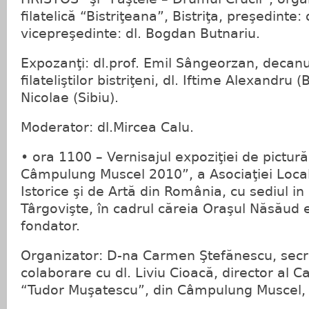
filatelică “Bistriţeana”, Bistriţa, preşedinte: 
vicepreşedinte: dl. Bogdan Butnariu.
Expozanţi: dl.prof. Emil Sângeorzan, decanu
filateliştilor bistriţeni, dl. Iftime Alexandru (
Nicolae (Sibiu).
Moderator: dl.Mircea Calu.
• ora 1100 – Vernisajul expoziţiei de pictur
Câmpulung Muscel 2010”, a Asociaţiei Locali
Istorice şi de Artă din România, cu sediul in
Târgovişte, în cadrul căreia Oraşul Năsău
fondator.
Organizator: D-na Carmen Ştefănescu, secret
colaborare cu dl. Liviu Cioacă, director al C
“Tudor Muşatescu”, din Câmpulung Muscel, 