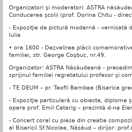
Organizatori şi moderatori: ASTRA năsăudean
Conducerea şcolii (prof. Dorina Chitu - direc
- Expoziţie de pictură modernă - vernisată de
Iulia
• ora 1600 - Dezvelirea plăcii comemorativ
familiei, str. George Coşbuc, nr.49.
Organizator: ASTRA Năsăudeană - presedinte:
sprijinul familiei regretatului profesor şi co
- TE DEUM – pr. Teofil Bembea (Biserica gre
- Expoziţie particulară cu obiecte, diplome ş
opera prof. Emil Catarig – prezintă d-na Ele
- Concert coral cu piese din creatia compozit
al Bisericii Sf.Nicolae, Năsăud – dirijor: pro