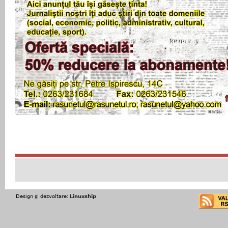
Design şi dezvoltare:
Linuxship