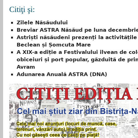
Citiţi şi:
Zilele Năsăudului
Breviar ASTRA Năsăud pe luna decembri
Astriști năsăudeni prezenți la activitățil
Beclean și Șomcuta Mare
A XIX-a ediție a Festivalului ilvean de co
obiceiuri și port popular, găzduită de pri
Avram
Adunarea Anuală ASTRA (DNA)