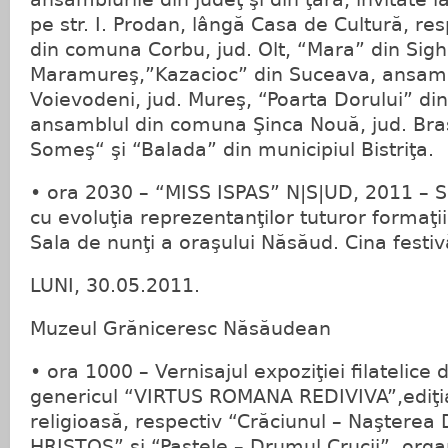
pe str. I. Prodan, lângă Casa de Cultură, res
din comuna Corbu, jud. Olt, “Mara” din Sigh
Maramureş,”Kazacioc” din Suceava, ansam
Voievodeni, jud. Mureş, “Poarta Dorului” din
ansamblul din comuna Şinca Nouă, jud. Br
Someş“ şi “Balada” din municipiul Bistriţa.
• ora 2030 – “MISS ISPAS” N|S|UD, 2011 –
cu evoluţia reprezentanţilor tuturor formaţii
Sala de nunţi a oraşului Năsăud. Cina festiv
LUNI, 30.05.2011.
Muzeul Grăniceresc Năsăudean
• ora 1000 – Vernisajul expoziţiei filatelice
genericul “VIRTUS ROMANA REDIVIVA”,ediţia
religioasă, respectiv “Crăciunul – Naşterea
HRISTOS” şi “Paştele – Drumul Crucii”, orga