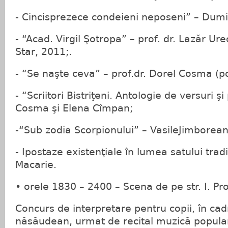
- Cincisprezece condeieni neposeni” – Dumitr
- “Acad. Virgil Şotropa” – prof. dr. Lazăr Ur
Star, 2011;.
- “Se naşte ceva” – prof.dr. Dorel Cosma (p
- “Scriitori Bistriţeni. Antologie de versuri ş
Cosma şi Elena Cîmpan;
-“Sub zodia Scorpionului” – VasileJimborean
- Ipostaze existenţiale în lumea satului trad
Macarie.
• orele 1830 – 2400 – Scena de pe str. I. Pr
Concurs de interpretare pentru copii, în cad
năsăudean, urmat de recital muzică popular