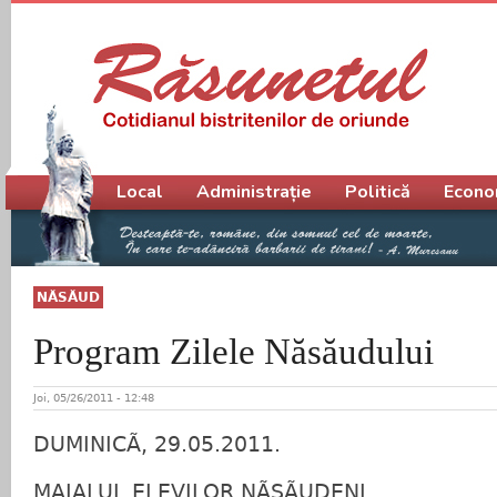
Meniu principal
Local
Administrație
Politică
Econo
NĂSĂUD
Program Zilele Năsăudului
Joi, 05/26/2011 - 12:48
DUMINICÃ, 29.05.2011.
MAIALUL ELEVILOR NÃSÃUDENI