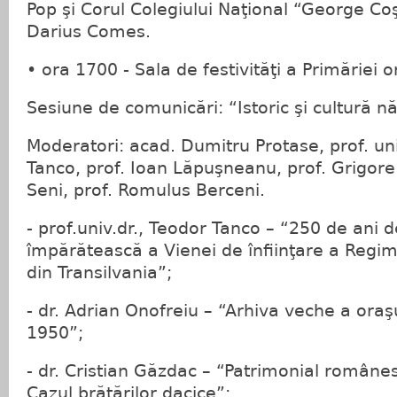
Pop şi Corul Colegiului Naţional “George Coşb
Darius Comes.
• ora 1700 - Sala de festivităţi a Primăriei 
Sesiune de comunicări: “Istoric şi cultură 
Moderatori: acad. Dumitru Protase, prof. univ
Tanco, prof. Ioan Lăpuşneanu, prof. Grigore 
Seni, prof. Romulus Berceni.
- prof.univ.dr., Teodor Tanco – “250 de ani d
împărătească a Vienei de înfiinţare a Regim
din Transilvania”;
- dr. Adrian Onofreiu – “Arhiva veche a ora
1950”;
- dr. Cristian Găzdac – “Patrimonial românesc 
Cazul brăţărilor dacice”;