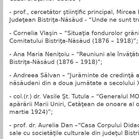
- prof., cercetător ştiinţific principal, Mirc
Judeţean Bistriţa-Năsăud - “Unde ne sunt tra
- Cornelia Vlaşin – “Situaţia fondurolor grăn
Comitatului Bistriţa-Năsăud (1876 – 1918)”;
- Ana Maria Neniţoiu – “Reuniuni ale învăţăt
Bistriţa-Năsăud (1876 – 1918)”;
- Andreea Sălvan – “Jurăminte de credinţă a
năsăudeni din a doua jumătate a secolului X
- col.(r.) dr. Vasile Şt. Tutula – “Generalul
apărării Marii Uniri, Cetăţean de onoare al 
martie 1924)”;
- prof. dr. Aurelia Dan –“Casa Corpului Didac
sale cu societăţile culturale din judeţul Bist