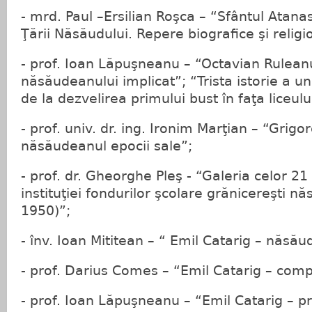
- mrd. Paul –Ersilian Roşca – “Sfântul Atana
Ţării Năsăudului. Repere biografice şi religi
- prof. Ioan Lăpuşneanu – “Octavian Rulean
năsăudeanului implicat”; “Trista istorie a un
de la dezvelirea primului bust în faţa liceulu
- prof. univ. dr. ing. Ironim Marţian – “Grig
năsăudeanul epocii sale”;
- prof. dr. Gheorghe Pleş - “Galeria celor 21
instituţiei fondurilor şcolare grănicereşti 
1950)”;
- înv. Ioan Mititean – “ Emil Catarig – năsău
- prof. Darius Comes – “Emil Catarig – compoz
- prof. Ioan Lăpuşneanu – “Emil Catarig – pr