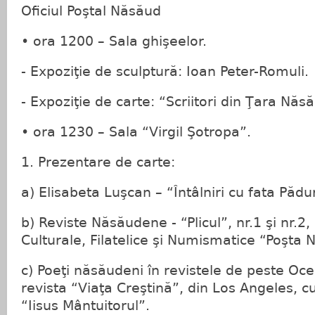
Oficiul Poştal Năsăud
• ora 1200 – Sala ghişeelor.
- Expoziţie de sculptură: Ioan Peter-Romuli.
- Expoziţie de carte: “Scriitori din Ţara Năs
• ora 1230 – Sala “Virgil Şotropa”.
1. Prezentare de carte:
a) Elisabeta Luşcan – “Întâlniri cu fata Pădur
b) Reviste Năsăudene - “Plicul”, nr.1 şi nr.2,
Culturale, Filatelice şi Numismatice “Poşta
c) Poeţi năsăudeni în revistele de peste Oc
revista “Viaţa Creştină”, din Los Angeles, c
“Iisus Mântuitorul”.