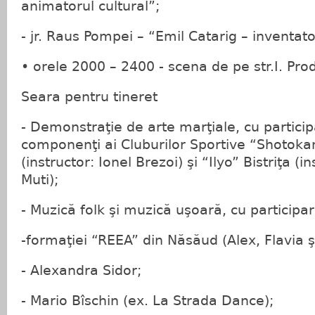
animatorul cultural”;
- jr. Raus Pompei – “Emil Catarig – inventato
• orele 2000 – 2400 - scena de pe str.I. Pro
Seara pentru tineret
- Demonstraţie de arte marţiale, cu partici
componenţi ai Cluburilor Sportive “Shotok
(instructor: Ionel Brezoi) şi “Ilyo” Bistriţa (i
Muti);
- Muzică folk şi muzică uşoară, cu participa
-formaţiei “REEA” din Năsăud (Alex, Flavia ş
- Alexandra Sidor;
- Mario Bîschin (ex. La Strada Dance);