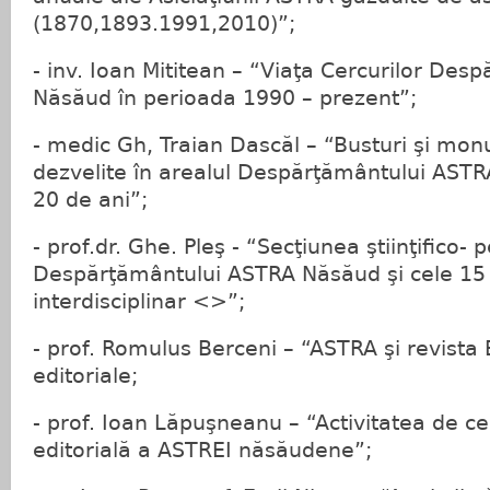
(1870,1893.1991,2010)”;
- inv. Ioan Mititean – “Viaţa Cercurilor De
Năsăud în perioada 1990 – prezent”;
- medic Gh, Traian Dascăl – “Busturi şi mo
dezvelite în arealul Despărţământului ASTRA
20 de ani”;
- prof.dr. Ghe. Pleş - “Secţiunea ştiinţifico-
Despărţământului ASTRA Năsăud şi cele 15 e
interdisciplinar <
>”;
- prof. Romulus Berceni – “ASTRA şi revista E
editoriale;
- prof. Ioan Lăpuşneanu – “Activitatea de cen
editorială a ASTREI năsăudene”;