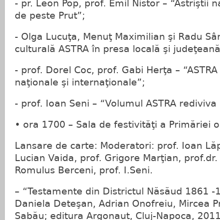
- pr. Leon Pop, prof. Emil Nistor – “Astriştii
de peste Prut”;
- Olga Lucuţa, Menuţ Maximilian şi Radu Sâ
culturală ASTRA în presa locală şi judeţeană
- prof. Dorel Coc, prof. Gabi Herţa – “ASTRA
naţionale şi internaţionale”;
- prof. Ioan Seni – “Volumul ASTRA rediviv
• ora 1700 – Sala de festivităţi a Primăriei
Lansare de carte: Moderatori: prof. Ioan Lă
Lucian Vaida, prof. Grigore Marţian, prof.dr.
Romulus Berceni, prof. I.Seni.
– “Testamente din Districtul Năsăud 1861 -1
Daniela Deteşan, Adrian Onofreiu, Mircea P
Sabău; editura Argonaut, Cluj-Napoca, 2011