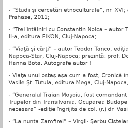
- “Studii şi cercetări etnoculturale”, nr. XVI
Prahase, 2011;
- “Trei întâlniri cu Constantin Noica – autor 
II-a, editura EIKON, Cluj-Napoca;
- “Viaţă şi cărţi” – autor Teodor Tanco, ediţia
Napoca-Star, Cluj-Napoca; prezintă: prof. Do
Hanna Bota. Autografe autor !
- Viaţa unui ostaş aşa cum a fost, Cronică în
Vasile Şt. Tutula, editura Mega, Cluj-Napoca
- “Generalul Traian Moşoiu, fost comandan
Trupelor din Transilvania. Ocuparea Budapest
necesara” -ediţie îngrijită de col. (r.) dr. Vasi
- “La nunta Zamfirei” – Virgil- Şerbu Cisteian