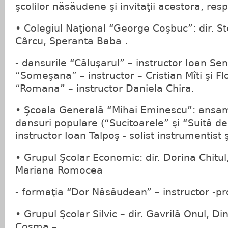
şcolilor năsăudene şi invitaţii acestora, resp
• Colegiul Naţional “George Coşbuc”: dir. St
Cârcu, Speranta Baba .
- dansurile “Căluşarul” – instructor Ioan Seni
“Someşana” – instructor – Cristian Mîti şi Flo
“Romana” – instructor Daniela Chira.
• Şcoala Generală “Mihai Eminescu”: ansa
dansuri populare (“Sucitoarele” şi “Suită d
instructor Ioan Talpoş - solist instrumentist ş
• Grupul Şcolar Economic: dir. Dorina Chitul,
Mariana Romocea
- formaţia “Dor Năsăudean” – instructor -pro
• Grupul Şcolar Silvic – dir. Gavrilă Onul, Di
Cosma –