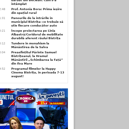
bărbat din Beclean. Cum s-a
întâmplat
2:48
Prof. Antonia Bora: Prima ieșire
din spațiul rural
1:31
Panourile de la intrările în
municipiul Bistrița: ce trebuie să
știe fiecare conducător auto
0:21
Începe proiectarea pe Linia
Albastră/Coridorul de mobilitate
durabilă aferent râului Bistrița
0:12
Tundere în monahism la
Mănăstirea de la Salva
0:04
Preasfințitul Părinte Samuel
Bistrițeanul, la Hramul
Mănăstirii „Schimbarea la Față”
din Ilva Mare
9:52
Programul filmelor la Happy
Cinema Bistrița, în perioada 7-13
august!