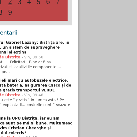
8
9
ntarii
ul Gabriel Lazany: Bistrița are, în
t, un sistem de supraveghere
onal și extins
de Bistrita
-
Vin, 09:50
... ! Felicitari ! Bine ar fi sa
izati si localitatile componente ...
 pe...
ieli mari cu autobuzele electrice.
stă bateria, asigurarea Casco și de
e gratis transportul VERDE
de Bistrita
-
Vin, 09:48
u este " gratis " in lumea asta ! Pe
" exploatarii... costurile sunt " scazute
ns la UPU Bistrița, iar eu am
 că sunt pe mâini bune. Mulţumesc
xim Cristian Gheorghe şi
ului colectiv!
 A. Olah
-
Joi, 13:07