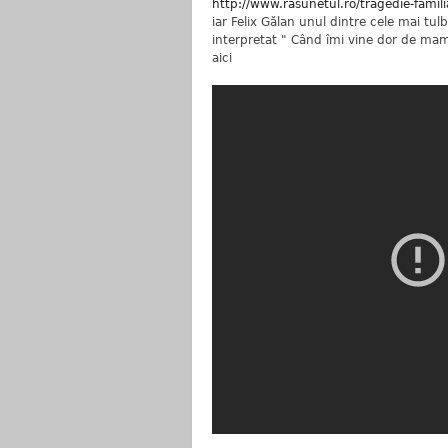
http://www.rasunetul.ro/tragedie-familia-a
iar Felix Gălan unul dintre cele mai tu
interpretat " Când îmi vine dor de ma
aici