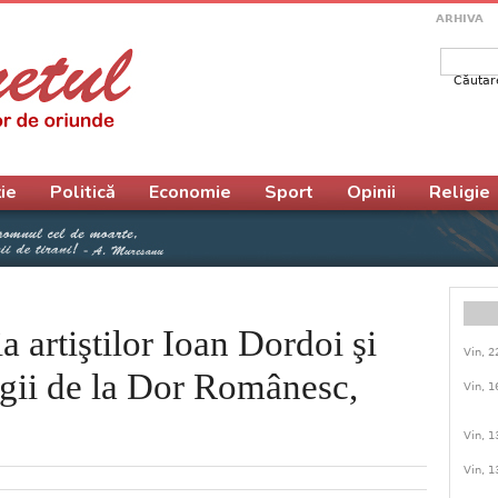
ARHIVA
Căutar
Form
ie
Politică
Economie
Sport
Opinii
Religie
a artiştilor Ioan Dordoi şi
Vin, 2
egii de la Dor Românesc,
Vin, 1
Vin, 1
Vin, 1