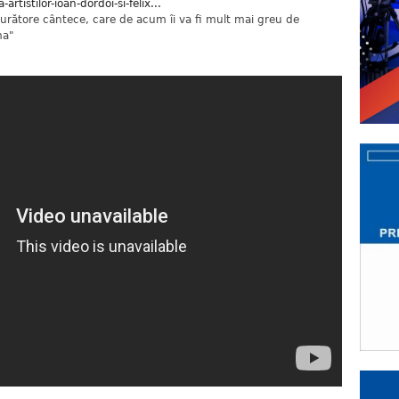
rtistilor-ioan-dordoi-si-felix...
lburătore cântece, care de acum îi va fi mult mai greu de
ma"