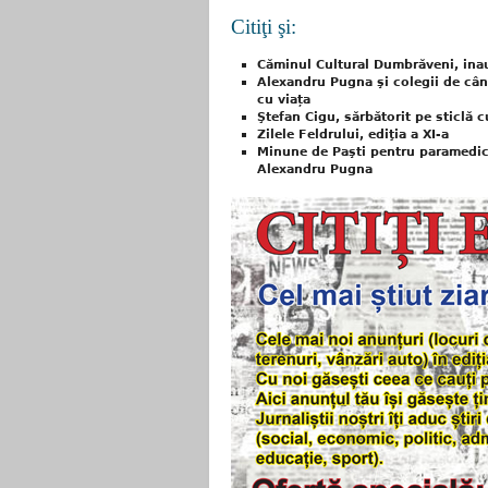
Citiţi şi:
Căminul Cultural Dumbrăveni, ina
Alexandru Pugna şi colegii de cânt
cu viața
Ştefan Cigu, sărbătorit pe sticlă
Zilele Feldrului, ediţia a XI-a
Minune de Paşti pentru paramedic
Alexandru Pugna