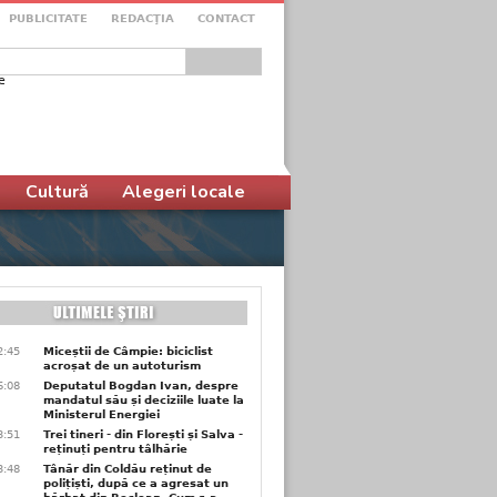
PUBLICITATE
REDACŢIA
CONTACT
e
ular de căutare
Cultură
Alegeri locale
2:45
Miceștii de Câmpie: biciclist
acroșat de un autoturism
6:08
Deputatul Bogdan Ivan, despre
mandatul său și deciziile luate la
Ministerul Energiei
3:51
Trei tineri - din Florești și Salva -
reținuți pentru tâlhărie
3:48
Tânăr din Coldău reținut de
polițiști, după ce a agresat un