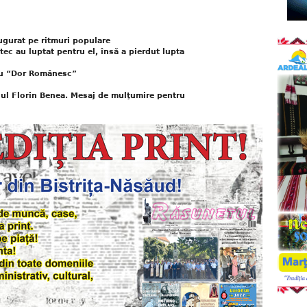
ugurat pe ritmuri populare
ec au luptat pentru el, însă a pierdut lupta
 cu “Dor Românesc”
ul Florin Benea. Mesaj de mulţumire pentru