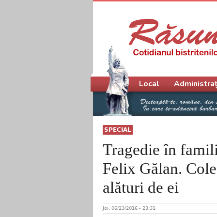
Meniu principal
Local
Administraț
SPECIAL
Tragedie în famili
Felix Gălan. Col
alături de ei
Joi, 06/23/2016 - 23:31