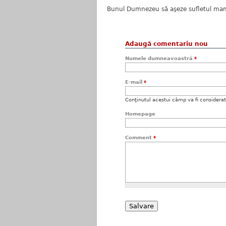
Bunul Dumnezeu să aşeze sufletul mamei 
Adaugă comentariu nou
Numele dumneavoastră
*
E-mail
*
Conţinutul acestui câmp va fi considerat c
Homepage
Comment
*