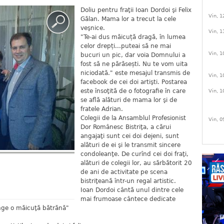
Doliu pentru fraţii Ioan Dordoi şi Felix
Vin, 1
Gălan. Mama lor a trecut la cele
veşnice.
Vin, 1
"Te-ai dus măicuță dragă, în lumea
celor drepți...puteai să ne mai
Vin, 1
bucuri un pic, dar voia Domnului a
fost să ne părăsești. Nu te vom uita
niciodată." este mesajul transmis de
Vin, 1
facebook de cei doi artişti. Postarea
este însoţită de o fotografie în care
Vin, 1
se află alături de mama lor şi de
fratele Adrian.
Colegii de la Ansamblul Profesionist
Vin, 0
Dor Românesc Bistriţa, a cărui
angajaţi sunt cei doi dejeni, sunt
alături de ei şi le transmit sincere
condoleanţe. De curînd cei doi fraţi,
alături de colegii lor, au sărbătorit 20
de ani de activitate pe scena
bistriţeană într-un regal artistic.
Ioan Dordoi cântă unul dintre cele
mai frumoase cântece dedicate
ânge o măicuţă bătrănă"