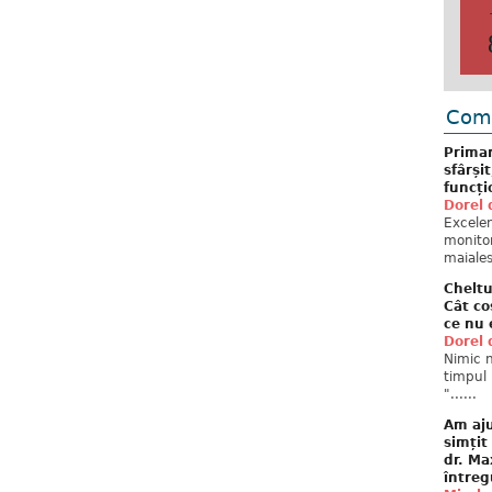
Come
Primar
sfârși
funcți
Dorel 
Excelent
monitor
maiales
Cheltu
Cât co
ce nu 
Dorel 
Nimic n
timpul 
"......
Am aju
simțit
dr. Ma
întreg
Mirela