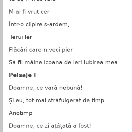
M-ai fi vrut cer
Într-o clipire s-ardem,
lerui ler
Flăcări care-n veci pier
Să fii mâine icoana de ieri Iubirea mea.
Peisaje I
Doamne, ce vară nebună!
Și eu, tot mai străfulgerat de timp
Anotimp
Doamne, ce zi ațâțată a fost!