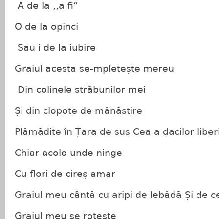
A de la ,,a fi”
O de la opinci
Sau i de la iubire
Graiul acesta se-mpletește mereu
Din colinele străbunilor mei
Și din clopote de mănăstire
Plămădite în Țara de sus Cea a dacilor liber
Chiar acolo unde ninge
Cu flori de cireș amar
Graiul meu cântă cu aripi de lebădă Și de c
Graiul meu se rotește