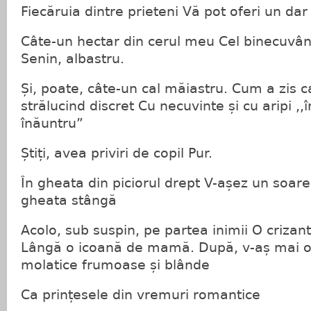
Fiecăruia dintre prieteni Vă pot oferi un dar
Câte-un hectar din cerul meu Cel binecuvâ
Senin, albastru.
Și, poate, câte-un cal măiastru. Cum a zis c
strălucind discret Cu necuvinte și cu aripi ,
înăuntru”
Știți, avea priviri de copil Pur.
În gheata din piciorul drept V-așez un soare 
gheata stângă
Acolo, sub suspin, pe partea inimii O criza
Lângă o icoană de mamă. După, v-aș mai of
molatice frumoase și blânde
Ca prințesele din vremuri romantice