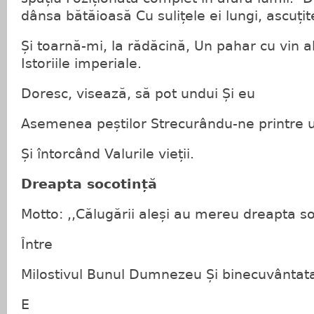
dânsa bătăioasă Cu sulițele ei lungi, ascuțite
Și toarnă-mi, la rădăcină, Un pahar cu vin a
Istoriile imperiale.
Doresc, visează, să pot undui Și eu
Asemenea peștilor Strecurându-ne printre 
Și întorcând Valurile vieții.
Dreapta socotință
Motto: ,,Călugării aleși au mereu dreapta so
Între
Milostivul Bunul Dumnezeu Și binecuvântata
E