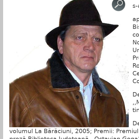
s-
ap
Bi
co
N
Un
Pr
Ro
Ce
Co
De
,,
ti
De
volumul La Bărăciuni, 2005; Premii: Premiul 
proză Biblioteca Județeană ,,Octavian Goga