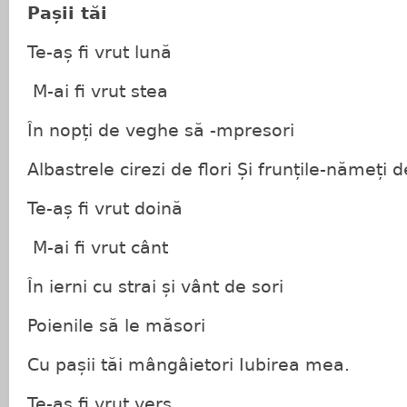
Pașii tăi
Te-aș fi vrut lună
M-ai fi vrut stea
În nopți de veghe să -mpresori
Albastrele cirezi de flori Și frunțile-nămeți 
Te-aș fi vrut doină
M-ai fi vrut cânt
În ierni cu strai și vânt de sori
Poienile să le măsori
Cu pașii tăi mângâietori Iubirea mea.
Te-aș fi vrut vers