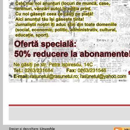
Design şi dezvoltare:
Linuxship