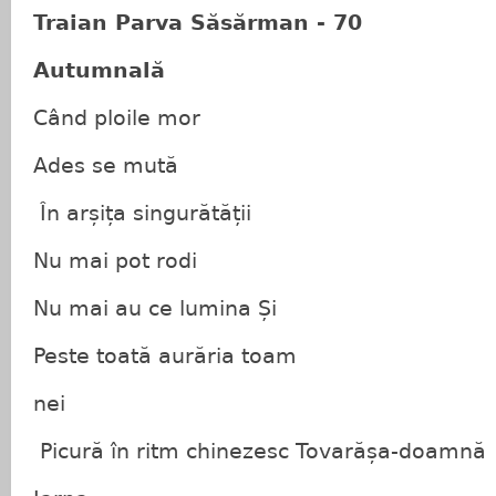
Traian Parva Săsărman - 70
Autumnală
Când ploile mor
Ades se mută
În arșița singurătății
Nu mai pot rodi
Nu mai au ce lumina Și
Peste toată aurăria toam
nei
Picură în ritm chinezesc Tovarășa-doamnă