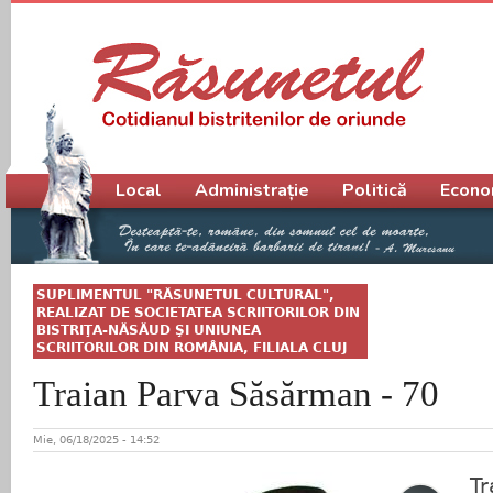
Meniu principal
Local
Administrație
Politică
Econo
SUPLIMENTUL "RĂSUNETUL CULTURAL",
REALIZAT DE SOCIETATEA SCRIITORILOR DIN
BISTRIŢA-NĂSĂUD ŞI UNIUNEA
SCRIITORILOR DIN ROMÂNIA, FILIALA CLUJ
Traian Parva Săsărman - 70
Mie, 06/18/2025 - 14:52
Tr