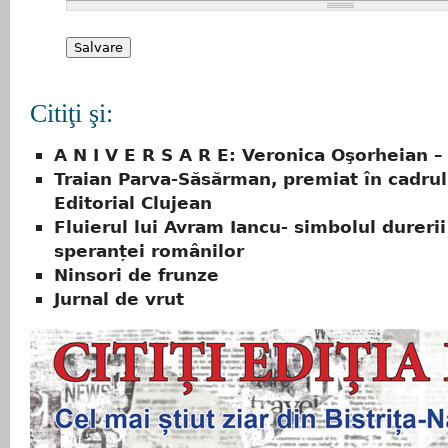
Citiţi şi:
A N I V E R S A R E: Veronica Oşorheian –
Traian Parva-Săsărman, premiat în cadrul
Editorial Clujean
Fluierul lui Avram Iancu- simbolul durerii 
speranței românilor
Ninsori de frunze
Jurnal de vrut