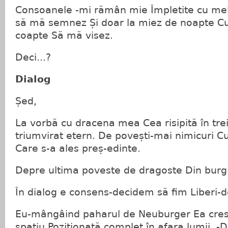
Consoanele -mi rămân mie Împletite cu mel
să mă semnez Și doar la miez de noapte Cu 
coapte Să mă visez.
Deci...?
Dialog
Șed,
La vorbă cu dracena mea Cea risipită în trei
triumvirat etern. De povești-mai nimicuri 
Care s-a ales preș-edinte.
Depre ultima poveste de dragoste Din burg
În dialog e consens-decidem să fim Liberi-d
Eu-mângâind paharul de Neuburger Ea cres
spațiu Poziționată complet în afara lumii. -