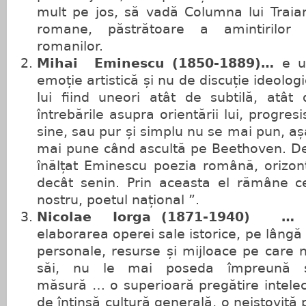
mult pe jos, să vadă Columna lui Trai
romane, păstrătoare a amintirilor
romanilor.
Mihai Eminescu (1850-1889)…
e u
emoție artistică și nu de discuție ideolog
lui fiind uneori atât de subtilă, atât 
întrebările asupra orientării lui, progres
sine, sau pur și simplu nu se mai pun, a
mai pune când ascultă pe Beethoven. De 
înălțat Eminescu poezia română, orizont
decât senin. Prin aceasta el rămâne c
nostru, poetul național ”.
Nicolae Iorga (1871-1940)
elaborarea operei sale istorice, pe lângă
personale, resurse și mijloace pe care n
săi, nu le mai poseda împreună ș
măsură … o superioară pregătire intelec
de întinsă cultură generală, o neistovită 