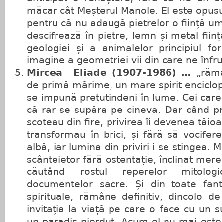
măcar cât Meșterul Manole. El este opusu
pentru că nu adaugă pietrelor o ființă uma
descifrează în pietre, lemn și metal fii
geologiei și a animalelor principiul fo
imagine a geometriei vii din care ne înfru
Mircea Eliade (1907-1986) …
„răm
de primă mărime, un mare spirit enciclop
se impună pretutindeni în lume. Cei care
că rar se supăra pe cineva. Dar când pr
scoteau din fire, privirea îi devenea tăioa
transformau în brici, și fără să vocifer
albă, iar lumina din priviri i se stingea. 
scânteietor fără ostentație, înclinat mere
căutând rostul reperelor mitologi
documentelor sacre. Și din toate fanta
spirituale, rămâne definitiv, dincolo de
invitația la viață pe care o face cu un 
un paradis pierdut. Acum el nu mai este 