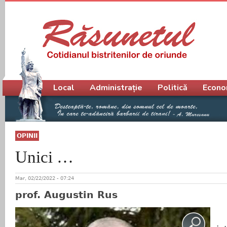
Meniu principal
Local
Administrație
Politică
Econo
OPINII
Unici …
Mar, 02/22/2022 - 07:24
prof. Augustin Rus
Î