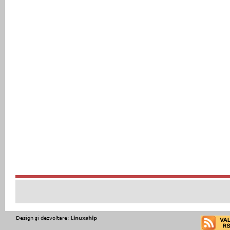
Design şi dezvoltare:
Linuxship