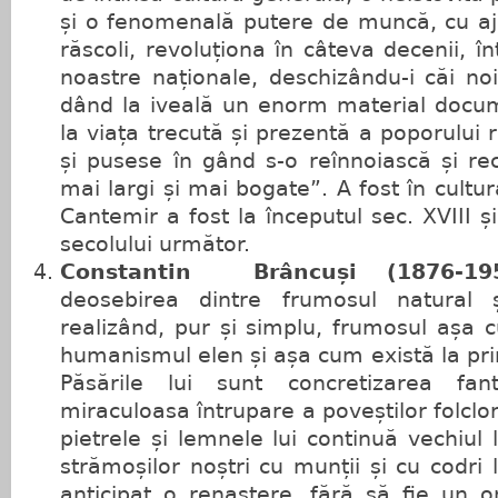
și o fenomenală putere de muncă, cu aju
răscoli, revoluționa în câteva decenii, în
noastre naționale, deschizându-i căi noi 
dând la iveală un enorm material docume
la viața trecută și prezentă a poporului
și pusese în gând s-o reînnoiască și re
mai largi și mai bogate”. A fost în cult
Cantemir a fost la începutul sec. XVIII și
secolului următor.
Constantin Brâncuși (1876-
deosebirea dintre frumosul natural și
realizând, pur și simplu, frumosul așa 
humanismul elen și așa cum există la primi
Păsările lui sunt concretizarea fant
miraculoasa întrupare a poveștilor folcl
pietrele și lemnele lui continuă vechiul
strămoșilor noștri cu munții și cu codri
anticipat o renaștere, fără să fie un o