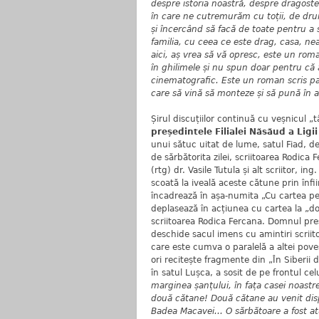
despre istoria noastră, despre dragost
în care ne cutremurăm cu toții, de drum
și încercând să facă de toate pentru a 
familia, cu ceea ce este drag, casa, nea
aici, aș vrea să vă opresc, este un rom
în ghilimele și nu spun doar pentru că
cinematografic. Este un roman scris pa
care să vină să monteze și să pună în a
Șirul discuțiilor continuă cu veșnicul „
președintele Filialei Năsăud a Ligii
unui sătuc uitat de lume, satul Fiad, d
de sărbătorita zilei, scriitoarea Rodica
(rtg) dr. Vasile Tutula și alt scriitor, in
scoată la iveală aceste cătune prin înfii
încadrează în așa-numita „Cu cartea pe ro
deplasează în acțiunea cu cartea la „domi
scriitoarea Rodica Fercana. Domnul pre
deschide sacul imens cu amintiri scriit
care este cumva o paralelă a altei poveș
ori recitește fragmente din „În Siberii 
în satul Lușca, a sosit de pe frontul cel
marginea șanțului, în fața casei noastre
două cătane! Două cătane au venit dispr
Badea Macavei... O sărbătoare a fost at