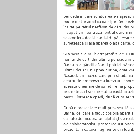
perioadă în care scriitoarea s-a așezat 
multe dintre acestea ca niște răni nevi
înșirat pe raftul nesfârșit de cărți din 
început un nou tratament al durerii inf
se ameliora decât parțial după fiecare
sufletească și așa apărea o altă carte, o
Și a sosit și o mult așteptată zi de 10 
număr de cărți din ultima perioadă în bi
Barna, s-a gândit că ar fi potrivit să sc
ultimii doi ani, nu prea puține, doar vr
Năsăud, un muzeu care prin strădania d
centru de promovare a literaturii conte
această chemare de suflet. Tema propus
prezente au transformat această ocazie 
pentru întreaga operă, după cum se va 
După o prezentare mult prea scurtă a ac
Barna, cel care a făcut posibilă apariț
calitate de moderator, ajutat și de rea
ale colaboratorilor, prietenilor și iubit
prezentăm câteva fragmente din luările d