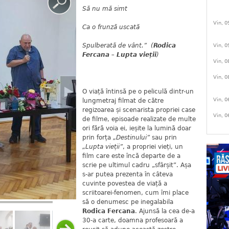
Să nu mă simt
Vin, 0
Ca o frunză uscată
Spulberată de vânt.” (
Rodica
Vin, 0
Fercana – Lupta vieții
)
Vin, 0
Vin, 0
O viață întinsă pe o peliculă dintr-un
Vin, 0
lungmetraj filmat de către
regizoarea și scenarista propriei case
Vin, 0
de filme, episoade realizate de multe
ori fără voia ei, ieșite la lumină doar
prin forța
„Destinului”
sau prin
„Lupta vieții”
, a propriei vieți, un
film care este încă departe de a
scrie pe ultimul cadru „sfârșit”. Așa
s-ar putea prezenta în câteva
cuvinte povestea de viață a
scriitoarei-fenomen, cum îmi place
să o denumesc pe inegalabila
Rodica Fercana
. Ajunsă la cea de-a
30-a carte, doamna profesoară a