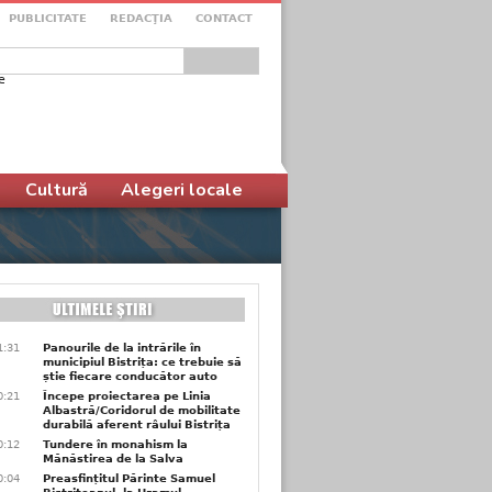
PUBLICITATE
REDACŢIA
CONTACT
e
ular de căutare
Cultură
Alegeri locale
1:31
Panourile de la intrările în
municipiul Bistrița: ce trebuie să
știe fiecare conducător auto
0:21
Începe proiectarea pe Linia
Albastră/Coridorul de mobilitate
durabilă aferent râului Bistrița
0:12
Tundere în monahism la
Mănăstirea de la Salva
0:04
Preasfințitul Părinte Samuel