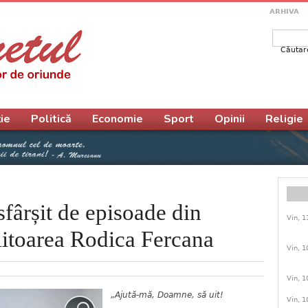
ARHIVA
Căutar
Form
ie
Politică
Economie
Sport
Opinii
Religie
sfârșit de episoade din
Vin, 1
iitoarea Rodica Fercana
Vin, 1
Vin, 1
„Ajută-mă, Doamne, să uit!
Vin, 1