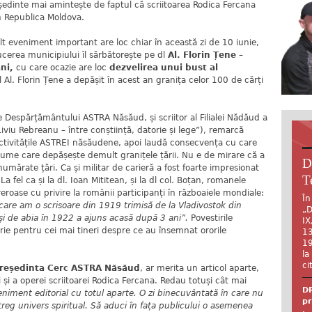
edinte mai amintește de faptul că scriitoarea Rodica Fercana
in Republica Moldova.
lt eveniment important are loc chiar în această zi de 10 iunie,
cerea municipiului îl sărbătorește pe dl
Al. Florin Țene –
âni,
cu care ocazie are loc
dezvelirea unui bust al
l Al. Florin Țene a depășit în acest an granița celor 100 de cărți
e Despărțământului ASTRA Năsăud, și scriitor al Filialei Nădăud a
iviu Rebreanu – între conștiință, datorie și lege”), remarcă
activitățile ASTREI năsăudene, apoi laudă consecvența cu care
, o lume care depășește demult granițele țării. Nu e de mirare că a
D
umărate țări. Ca și militar de carieră a fost foarte impresionat
T
La fel ca și la dl. Ioan Mititean, și la dl col. Boțan, romanele
eroase cu privire la românii participanți în războaiele mondiale:
În
are am o scrisoare din 1919 trimisă de la Vladivostok din
„D
 și de abia în 1922 a ajuns acasă după 3 ani”.
Povestirile
IX
ie pentru cei mai tineri despre ce au însemnat ororile
13
19
la
ci
reședinta Cerc ASTRA Năsăud
, ar merita un articol aparte,
i și a operei scriitoarei Rodica Fercana. Redau totuși cât mai
DR
niment editorial cu totul aparte. O zi binecuvântată în care nu
pr
reg univers spiritual. Să aduci în fața publicului o asemenea