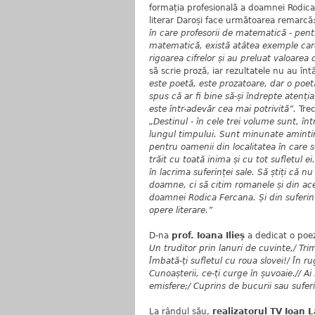
formația profesională a doamnei Rodica 
literar Daroși face următoarea remarcă
în care profesorii de matematică - pen
matematică, există atâtea exemple care 
rigoarea cifrelor și au preluat valoare
să scrie proză, iar rezultatele nu au în
este poetă, este prozatoare, dar o poetă
spus că ar fi bine să-și îndrepte atenț
este într-adevăr cea mai potrivită”.
Trec
„Destinul - în cele trei volume sunt, înt
lungul timpului. Sunt minunate amintiril
pentru oamenii din localitatea în care 
trăit cu toată inima și cu tot sufletul e
în lacrima suferinței sale. Să știți că n
doamne, ci să citim romanele și din ac
doamnei Rodica Fercana. Și din suferin
opere literare.”
D-na
prof. Ioana Ilieș
a dedicat o poez
Un truditor prin lanuri de cuvinte,/ Tri
Îmbată-ți sufletul cu roua slovei!/ În r
Cunoașterii, ce-ți curge în șuvoaie.// Ai s
emisfere;/ Cuprins de bucurii sau suferin
La rândul său,
realizatorul TV Ioan 