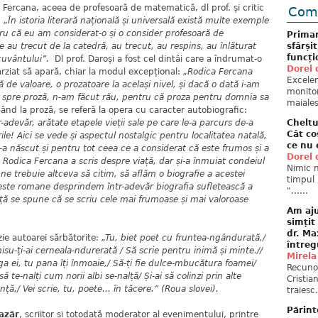
Fercana, aceea de profesoară de matematică, dl prof. și critic
Come
:
„În istoria literară națională și universală există multe exemple
tru că eu am considerat-o și o consider profesoară de
Primar
sfârși
au trecut de la catedră, au trecut, au respins, au înlăturat
funcți
a cuvântului”.
Dl prof. Daroși a fost cel dintâi care a îndrumat-o
Dorel 
târziat să apară, chiar la modul excepțional:
„Rodica Fercana
Excelent
 de valoare, o prozatoare la același nivel, și dacă o dată i-am
monitor
ia spre proză, n-am făcut rău, pentru că proza pentru domnia sa
maiales
ând la proză, se referă la opera cu caracter autobiografic:
Cheltu
r-adevăr, arătate etapele vieții sale pe care le-a parcurs de-a
Cât co
e! Aici se vede și aspectul nostalgic pentru localitatea natală,
ce nu 
s-a născut și pentru tot ceea ce a considerat că este frumos și a
Dorel 
i. Rodica Fercana a scris despre viață, dar și-a înmuiat condeiul
Nimic n
u ne trebuie altceva să citim, să aflăm o biografie a acestei
timpul 
este romane desprindem într-adevăr biografia sufletească a
"......
ță se spune că se scriu cele mai frumoase și mai valoroase
Am aju
simțit
dr. Ma
ie autoarei sărbătorite:
„Tu, biet poet cu fruntea-ngândurată,/
întreg
misu-ți-ai cerneala-ndurerată / Să scrie pentru inimă și minte.//
Mirela
uga ei, tu pana îți înmoaie,/ Să-ți fie dulce-mbucătura foamei/
Recuno
ă te-nalți cum norii albi se-nalță/ Și-ai să colinzi prin alte
Cristia
ță,/ Vei scrie, tu, poete... în tăcere.” (Roua slovei).
traiesc.
Părint
Lazăr
, scriitor și totodată moderator al evenimentului, printre