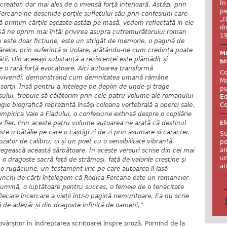
În
creator, dar mai ales de o imensă forță interioară. Astăzi, prin
pe
Fercana ne deschide porțile sufletului său prin confesiuni care
„D
că primim cărțile așezate astăzi pe masă, vedem reflectată în ele
di
Să ne oprim mai întâi privirea asupra cutremurătorului roman
19
u este doar ficțiune, este un strigăt de memorie, o pagină de
agărelor, prin suferință și izolare, arătându-ne cum credința poate
Ma
ții. Din aceeași substanță a rezistenței este plămădit și
bi
 o rară forță evocatoare. Aici autoarea transformă
Co
us vivendi, demonstrând cum demnitatea umană rămâne
Ma
 sorții. Însă pentru a înțelege pe deplin de unde-și trage
pu
ului, trebuie să călătorim prin cele patru volume ale romanului
Ed
Co
gie biografică reprezintă însăși coloana vertebrală a operei sale.
mpirica Vale a Fiadului, o confesiune extinsă despre o copilărie
El
de fier. Prin aceste patru volume autoarea ne arată că destinul
ste o bătălie pe care o câștigi zi de zi prin asumare și caracter.
Su
ator de calibru, ci și un poet cu o sensibilitate vibrantă.
po
an
tregească această sărbătoare. În aceste versuri scrise din cel mai
un
o dragoste sacră față de strămoși, față de valorile creștine și
at
o rugăciune, un testament liric pe care autoarea îl lasă
ănunchi de cărți înțelegem că Rodica Fercana este un romancier
 lumină, o luptătoare pentru succes, o femeie de o tenacitate
ecare încercare a vieții într-o pagină nemuritoare. Ea nu scrie
ă de adevăr și din dragoste infinită de oameni.”
ovârșitor în îndreptarea scriitoarei înspre proză. Pornind de la