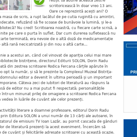
reușit să adune această zestre
scriitoricească în doar vreo 13 ani.
Oare ce reprezintă acești ani? O
la masa de scris, a rupt lacătul de pe cutia ruginită cu amintiri,
ndecate, refuzând să fie scoase de bunăvoie la lumină, și le-a
bibliotecă? Nu cred! Scriitoarea noastră, cu fiecare carte scrisă, a
inite pe care o purta în suflet. Dar cum durerea sufletească nu
 carte terminată, era nevoie de o altă doză de medicamentație
 altă rană necicatrizată și din nou o altă carte...
iunie a acestui an, când cel vinovat de apariția celui mai mare
bliotecile bistrițene, directorul Editurii SOLON, Dorin Radu
oată din zestrea scriitoarei Rodica Fercana cărțile apărute în
eo opt la număr, și să le prezinte la Complexul Muzeal Bistrița-
omnului editor a devenit în ultima perioadă și un important
mporane. Câteva zeci de iubitori de literatură au răspuns la
ă de editor nu a mai putut fi respectată; personalitățile
într-un minunat prilej de omagiere a scriitoarei Rodica Fercana
vedea în luările de cuvânt ale celor prezenți.
tivității literare a doamnei profesoare, editorul Dorin Radu
ia prin Editura SOLON a unui număr de 13 cărți ale autoarei, în
lizatorul de emisiuni TV Ioan Lazăr, au pornit cascada de gânduri
orilor de literatură prezenți la acest eveniment. Încercăm să
e cuvânt și felicitările adresate scriitoarei cu această ocazie.