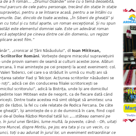
ea de a fi român... „Drumul Osândei” vine cu o temă deosebită,
ul parcurs de cele patru personaje, trecând din stație în stație
supraviețui, pentru a se întoarce acasă, pentru a se întâlni cu
murile. Dar, dincolo de toate acestea, „În Siberii de gheață” și
an cu totul și cu totul aparte, un roman excepțional. Și nu spun
 astăzi este elementul domniei sale. Este un adevărat roman
rcă așteptând pe cineva dintre cei din domeniu, un regizor
plicare acest film.”
tânăr”, „cronicar al Țării Năsăudului”, dl
Ioan Mititean,
 Scriitorilor Români
. Vorbește despre miracolul supraviețuirii
e unde provin oameni de seamă ai culturii acestei zone. Alături
 Fercana, îi mai amintește pe cei prezenți la acest eveniment: col.
g. Valeri Toderici, cel care s-a străduit în urmă cu mulți ani să
nțarea satelor Fiad și Telcișor. Acțiunea scriitorilor năsăudeni se
ți”, adică cei din conducerea filialei scriitoricești se
ciliul scriitorului”, adică la Bistrița, unde își are domiciliul
ședinte Ioan Mititean este de neoprit, ca de fiecare dată când
oricești. Dintre toate acestea mă simt obligat să amintesc una
ti de război, la fel cu cele relatate de Rodica Fercana. De câte
de gheață”, își amintește de o zi de duminică în care, fiind copil
ui de-al Doilea Război Mondial tatăl lui:
„...stăteau oamenii pe
, în jurul unei fântâni, lume multă, la poveste, când: - Oh, uitați
e Muncel, dispre Mintiu, pe jos; era tata și cu un vecin, cu
unci, toți s-au adunat în jurul lor, un eveniment extraordinar ce