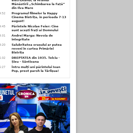
Bistrițeanul, la Hramul
Mănăstirii „Schimbarea la Față”
din Ilva Mare
9:52
Programul filmelor la Happy
Cinema Bistrița, în perioada 7-13
august!
9:45
Părintele Nicolae Feier: Cine
sunt acești frați ai Domnului
8:31
Andrei Marga: Nevoia de
integritate
8:20
Salubritatea orașului ar putea
reveni în curtea Primăriei
Bistrița
6:32
DREPTATEA din 1935. Telciu -
Șieu – Sântioana
6:27
Întru mulți ani părintelui Ioan
Pop, preot paroh la Târlișua!