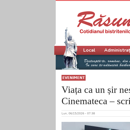
Meniu principal
Local
Administraț
EVENIMENT
Viața ca un șir ne
Cinemateca – scr
Lun, 06/15/2026 - 07:38