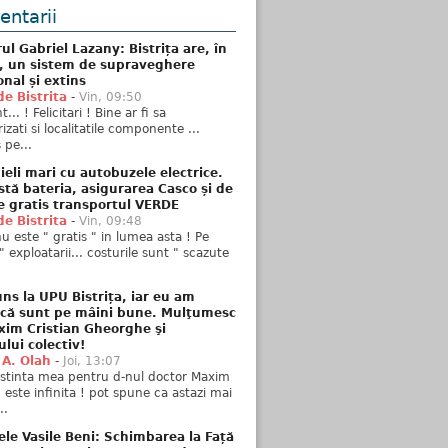
ntarii
ul Gabriel Lazany: Bistrița are, în
t, un sistem de supraveghere
onal și extins
de Bistrita
-
Vin, 09:50
... ! Felicitari ! Bine ar fi sa
izati si localitatile componente ...
 pe...
ieli mari cu autobuzele electrice.
stă bateria, asigurarea Casco și de
e gratis transportul VERDE
de Bistrita
-
Vin, 09:48
u este " gratis " in lumea asta ! Pe
" exploatarii... costurile sunt " scazute
ns la UPU Bistrița, iar eu am
 că sunt pe mâini bune. Mulţumesc
xim Cristian Gheorghe şi
ului colectiv!
 A. Olah
-
Joi, 13:07
stinta mea pentru d-nul doctor Maxim
n este infinita ! pot spune ca astazi mai
..
ele Vasile Beni: Schimbarea la Față