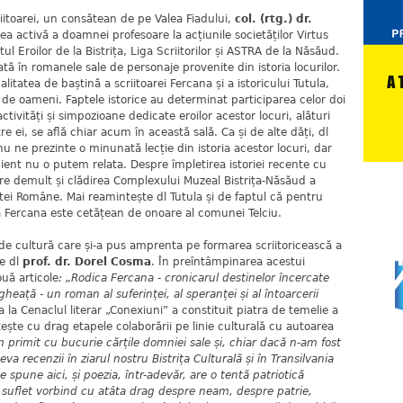
iitoarei, un consătean de pe Valea Fiadului,
col. (rtg.) dr.
ea activă a doamnei profesoare la acțiunile societăților Virtus
l Eroilor de la Bistrița, Liga Scriitorilor și ASTRA de la Năsăud.
tă în romanele sale de personaje provenite din istoria locurilor.
itatea de baștină a scriitoarei Fercana și a istoricului Tutula,
6 de oameni. Faptele istorice au determinat participarea celor doi
ctivități și simpozioane dedicate eroilor acestor locuri, alături
re ei, se află chiar acum în această sală. Ca și de alte dăți, dl
nu ne prezinte o minunată lecție din istoria acestor locuri, dar
cient nu o putem relata. Despre împletirea istoriei recente cu
are demult și clădirea Complexului Muzeal Bistrița-Năsăud a
atei Române. Mai reamintește dl Tutula și de faptul că pentru
Fercana este cetățean de onoare al comunei Telciu.
de cultură care și-a pus amprenta pe formarea scriitoricească a
e dl
prof. dr. Dorel Cosma
. În preîntâmpinarea acestui
ouă articole
: „Rodica Fercana - cronicarul destinelor încercate
gheață - un roman al suferinței, al speranței și al întoarcerii
ea la Cenaclul literar „Conexiuni” a constituit piatra de temelie a
ntește cu drag etapele colaborării pe linie culturală cu autoarea
 primit cu bucurie cărțile domniei sale și, chiar dacă n-am fost
a recenzii în ziarul nostru Bistrița Culturală și în Transilvania
 spune aici, și poezia, într-adevăr, are o tentă patriotică
la suflet vorbind cu atâta drag despre neam, despre patrie,