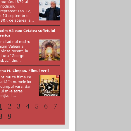
 numărul 879 al
riodicului
reptatea” (an. IV,
n 13 septembrie
30), ce apărea la...
xim Vălean: Cetatea sufletului -
serica
ncitadinul nostru
xim Vălean a
blicat recent, la
itura "George
şbuc" din...
ena M. Cîmpan. Filmul verii
nt multe filme ce
artă în numele lor
otimpul vara, dar
ul mi-a atras
enția, l-...
1
2
3
4
5
6
7
8
9