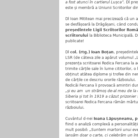
a fost atunci în cartierul Lușca”.
Dl preș
este și membră a Uniunii Scriitorilor d
Dl Ioan Mititean mai precizează că un a
se desfășoară la Drăgășani, când condu
președintele Ligii Scriitorilor Rom
scriitorului
la Biblioteca Municipală. D
publicate!
Dl
col. (rtg.) Ioan Boțan
, președintel
LSR (de câteva zile a apărut volumul „L
prezența scriitoarei Rodica Fercana la 
trimite cărțile sale în lume cititorilor
obținut atâtea diplome și trofee din nen
de cărțile ce descriu ororile războiului. 
Rodicăi Fercana îi provoacă amintiri dur
„și eu am un strămoș de-al meu de la c
Siberia și tot în 1919 a căzut prizonier
scriitoarei Rodica Fercana rămân mărtur
războiului.
Cuvântul d-nei
Ioana Lăpușneanu, p
fiind o analiză complexă a personalități
mult posibil:
„Suntem martorii unui eve
lansăm doar o carte, ci celebrăm un înt