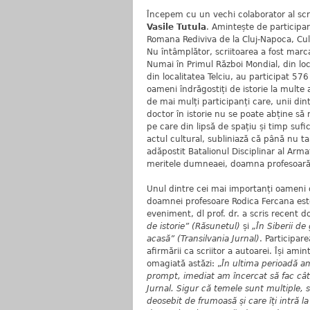
Începem cu un vechi colaborator al scr
Vasile Tutula
. Amintește de participar
Romana Rediviva de la Cluj-Napoca, Cultu
Nu întâmplător, scriitoarea a fost marca
Numai în Primul Război Mondial, din local
din localitatea Telciu, au participat 57
oameni îndrăgostiți de istorie la multe a
de mai mulți participanți care, unii dint
doctor în istorie nu se poate abține să 
pe care din lipsă de spațiu și timp sufi
actul cultural, subliniază că până nu t
adăpostit Batalionul Disciplinar al Arm
meritele dumneaei, doamna profesoară 
Unul dintre cei mai importanți oameni 
doamnei profesoare Rodica Fercana est
eveniment, dl prof. dr. a scris recent d
de istorie” (Răsunetul)
și
„În Siberii de 
acasă” (Transilvania Jurnal)
. Participar
afirmării ca scriitor a autoarei. Își ami
omagiată astăzi: „
În ultima perioadă am
prompt, imediat am încercat să fac câtev
Jurnal. Sigur că temele sunt multiple, se
deosebit de frumoasă și care îți intră 