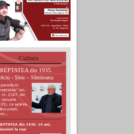
Cultura
REPTATEA din 1935.
elciu - Șieu – Sântioana
 periodicul
reptatea” (an.
, nr. 2187, din
 ianuarie
35), ce apărea
 București,
tim...
EPTATEA din 1930. 14 ani,
izonieri la ruși