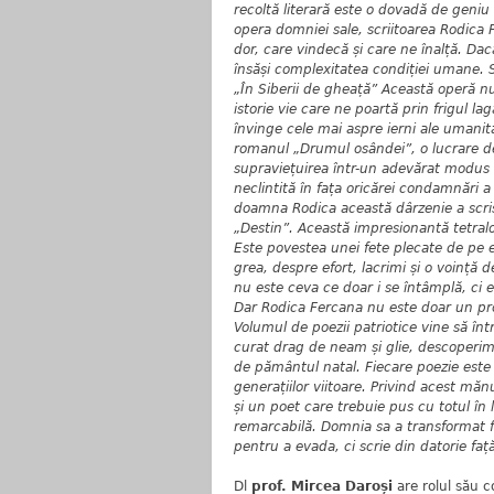
recoltă literară este o dovadă de geniu 
opera domniei sale, scriitoarea Rodica 
dor, care vindecă și care ne înalță. Da
însăși complexitatea condiției umane. 
„În Siberii de gheață” Această operă n
istorie vie care ne poartă prin frigul l
învinge cele mai aspre ierni ale umanită
romanul „Drumul osândei”, o lucrare de
supraviețuirea într-un adevărat mod
neclintită în fața oricărei condamnări a
doamna Rodica această dârzenie a scris
„Destin”. Această impresionantă tetralo
Este povestea unei fete plecate de pe e
grea, despre efort, lacrimi și o voință 
nu este ceva ce doar i se întâmplă, ci e
Dar Rodica Fercana nu este doar un proz
Volumul de poezii patriotice vine să în
curat drag de neam și glie, descoperim 
de pământul natal. Fiecare poezie este 
generațiilor viitoare. Privind acest m
și un poet care trebuie pus cu totul în
remarcabilă. Domnia sa a transformat fi
pentru a evada, ci scrie din datorie faț
Dl
prof. Mircea Daroși
are rolul său c