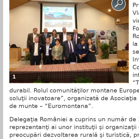
Pr
Vl
vi
Fo
Ro
la
se
In
Co
in
1
“T
durabil. Rolul comunităţilor montane Europ
soluţii inovatoare”, organizată de Asociaţi
de munte – “Euromontana”.
Delegaţia României a cuprins un număr de
reprezentanţi ai unor instituţii şi organizaţii
preocupări dezvoltarea rurală şi turistică, 