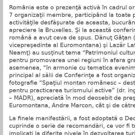
România este o prezenţă activă în cadrul org
7 organizaţii membre, participând la toate p
activităţile desfăşurate de aceasta, bucurâ
apreciere la Bruxelles. Şi la această conferi
română a avut ceva de spus. Dănuţ Gâţan
vicepreşedinte al Euromontana) şi Lazăr La
Neamţ) au susţinut tema “Patrimoniul cultur
pentru promovarea unei regiuni în afara gran
asemenea, “în armonie cu tematica evenimen
principal al sălii de Conferinţe a fost organ
fotografie “Spaţiul montan românesc – des
pentru practicarea turismului active” (dr. 
– MADR), apreciată în mod deosebit de preş
Euromontana, Andre Marcon, cât şi de către c
La finele manifestării, a fost adoptată o Dec
cuprinde o serie de recomandări, ce vor fi t
implicaţi la diferite nivele în dezvoltarea tu