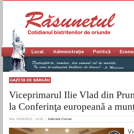
Meniu principal
Local
Administrație
Politică
Econo
GAZETA DE BÂRGĂU
Viceprimarul Ilie Vlad din Pru
la Conferinţa europeană a munţ
Mie, 10/05/2011 - 14:32
Gabriela Ciornei
Vi