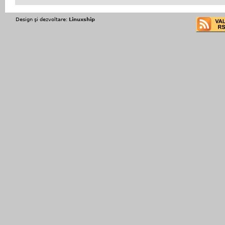
Design şi dezvoltare:
Linuxship