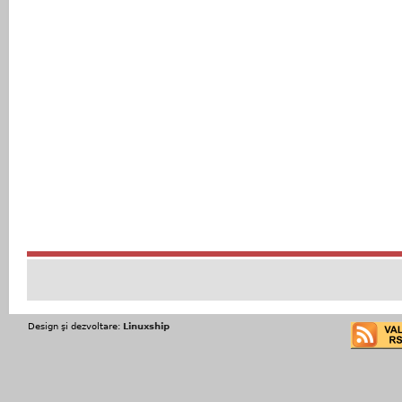
Design şi dezvoltare:
Linuxship