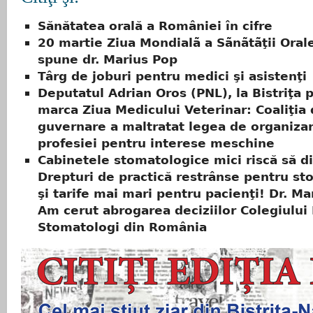
Sănătatea orală a României în cifre
20 martie Ziua Mondialã a Sãnãtãţii Oral
spune dr. Marius Pop
Târg de joburi pentru medici şi asistenţi
Deputatul Adrian Oros (PNL), la Bistriţa 
marca Ziua Medicului Veterinar: Coaliţia
guvernare a maltratat legea de organiza
profesiei pentru interese meschine
Cabinetele stomatologice mici riscă să d
Drepturi de practică restrânse pentru st
şi tarife mai mari pentru pacienţi! Dr. Ma
Am cerut abrogarea deciziilor Colegiului
Stomatologi din România