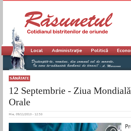
Meniu principal
Local
Administrație
Politică
Econo
SĂNĂTATE
12 Septembrie - Ziua Mondială 
Orale
Mie, 09/11/2013 - 12:53
Pr