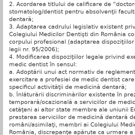
2. Acordarea titlului de calificare de “docto
stomatolog/dentist pentru absolvenţii facult
dentară;
3. Adaptarea cadrului legislativ existent pr
Colegiului Medicilor Dentişti din România c
corpului profesional (adaptarea dispoziţiilor T
legii nr. 95/2006);
4. Modificarea dispoziţiilor legale privind ex
medic dentist în sensul:
a. Adoptării unui act normativ de reglemen
exercitare a profesiei de medic dentist care
specificul activităţii de medicină dentară;
b. Înlăturării discriminărilor existente în pr
temporară/ocazională a serviciilor de medi
cetăţeni ai altor state membre ale uniunii E
prestarea serviciilor de medicină dentară de
români/asimilaţi, membri ai Colegiului Medic
România, discrepanţe apărute ca urmare a 