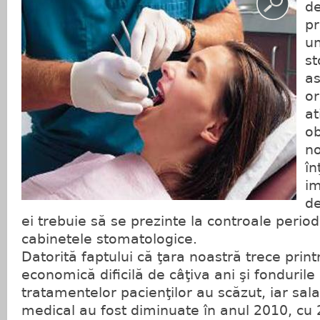
de
pr
un
st
as
or
at
ob
no
în
im
de
ei trebuie să se prezinte la controale period
cabinetele stomatologice.
Datorită faptului că ţara noastră trece prin
economică dificilă de câţiva ani şi fonduril
tratamentelor pacienţilor au scăzut, iar sala
medical au fost diminuate în anul 2010, cu