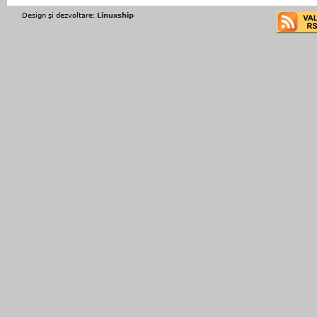
Design şi dezvoltare:
Linuxship