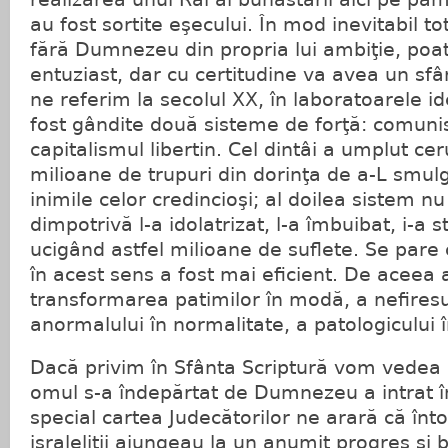
au fost sortite eşecului. În mod inevitabil t
fără Dumnezeu din propria lui ambiţie, poa
entuziast, dar cu certitudine va avea un sfâ
ne referim la secolul XX, în laboratoarele id
fost gândite două sisteme de forţă: comuni
capitalismul libertin. Cel dintâi a umplut cer
milioane de trupuri din dorinţa de a-L sm
inimile celor credincioşi; al doilea sistem nu
dimpotrivă l-a idolatrizat, l-a îmbuibat, i-a s
ucigând astfel milioane de suflete. Se pare 
în acest sens a fost mai eficient. De aceea 
transformarea patimilor în modă, a nefiresul
anormalului în normalitate, a patologicului 
Dacă privim în Sfânta Scriptură vom vedea c
omul s-a îndepărtat de Dumnezeu a intrat î
special cartea Judecătorilor ne arară că în
israleliţii ajungeau la un anumit progres şi