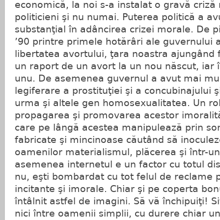
economică, la noi s-a instalat o gravă criză
politicieni şi nu numai. Puterea politică a a
substanţial în adâncirea crizei morale. De pi
’90 printre primele hotărâri ale guvernului a
libertatea avortului, ţara noastra ajungând
un raport de un avort la un nou născut, iar î
unu. De asemenea guvernul a avut mai mul
legiferare a prostituţiei şi a concubinajului 
urma şi altele gen homosexualitatea. Un rol
propagarea şi promovarea acestor imoralită
care pe lângă acestea manipulează prin so
fabricate şi mincinoase căutând să inoculeze
oamenilor materialismul, plăcerea şi într-u
asemenea internetul e un factor cu totul dis
nu, eşti bombardat cu tot felul de reclame 
incitante şi imorale. Chiar şi pe coperta b
întâlnit astfel de imagini. Să vă închipuiţi! 
nici între oamenii simplii, cu durere chiar un