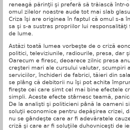
reneagă părinţii şi preferă să trăiască într-
omul zilelor noastre aude tot mai slab glasu
Criza îşi are originea în faptul că omul s-a 
sa şi s-a sustras propriilor lui responsalită
de lume.
Astăzi toată lumea vorbeşte de o criză eon
politici, televiziunile, radiourile, presa, dar 
Oarecum e firesc, deoarece zilnic presa anu
creşteri mari ale cursului valutar, scumpiri 
serviciilor, închideri de fabrici, tăieri din sala
se plâng că debitorii nu îşi pot achita împrum
fireşte cei care simt cel mai bine efectele c
simpli. Aceste efecte stârnesc teamă, panică
De la analişti şi politicieni până la oameni s
soluţii economice pentru depăşirea crizei,
nu se gândeşte care ar fi adevăratele cauz
criză şi care ar fi soluţiile duhovniceşti de ie