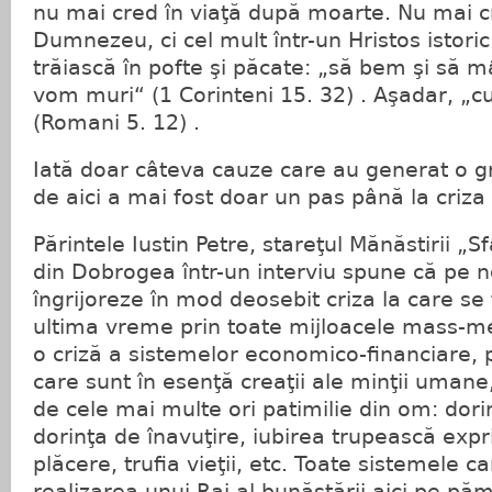
nu mai cred în viaţă după moarte. Nu mai cr
Dumnezeu, ci cel mult într-un Hristos istoric.
trăiască în pofte şi păcate: „să bem şi să
vom muri“ (1 Corinteni 15. 32) . Aşadar, „cu
(Romani 5. 12) .
Iată doar câteva cauze care au generat o gr
de aici a mai fost doar un pas până la criz
Părintele Iustin Petre, stareţul Mănăstirii „S
din Dobrogea într-un interviu spune că pe n
îngrijoreze în mod deosebit criza la care se 
ultima vreme prin toate mijloacele mass-me
o criză a sistemelor economico-financiare, po
care sunt în esenţă creaţii ale minţii umane
de cele mai multe ori patimilie din om: dori
dorinţa de înavuţire, iubirea trupească expr
plăcere, trufia vieţii, etc. Toate sistemele c
realizarea unui Rai al bunăstării aici pe p