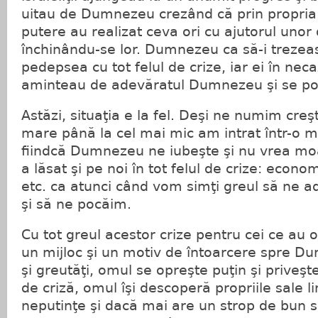
uitau de Dumnezeu crezând că prin propria l
putere au realizat ceva ori cu ajutorul unor
închinându-se lor. Dumnezeu ca să-i trezeasc
pedepsea cu tot felul de crize, iar ei în necaz
aminteau de adevăratul Dumnezeu şi se po
Astăzi, situaţia e la fel. Deşi ne numim creşt
mare până la cel mai mic am intrat într-o m
fiindcă Dumnezeu ne iubeşte şi nu vrea mo
a lăsat şi pe noi în tot felul de crize: econom
etc. ca atunci când vom simţi greul să ne 
şi să ne pocăim.
Cu tot greul acestor crize pentru cei ce au 
un mijloc şi un motiv de întoarcere spre D
şi greutăţi, omul se opreşte puţin şi priveş
de criză, omul îşi descoperă propriile sale li
neputinţe şi dacă mai are un strop de bun s