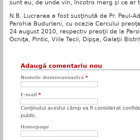
sunt eu, de unde vin, încotro merg şi ce ar 
N.B. Lucrarea a fost susţinutǎ de Pr. Paul-A
Parohia Budurleni, cu ocazia Cercului preoţ
24 august 2010, respectiv preoţii de la Paroh
Ocniţa, Pintic, Viile Tecii, Dipşa, Galaţii Bistri
Adaugă comentariu nou
Numele dumneavoastră
*
E-mail
*
Conţinutul acestui câmp va fi considerat confiden
public.
Homepage