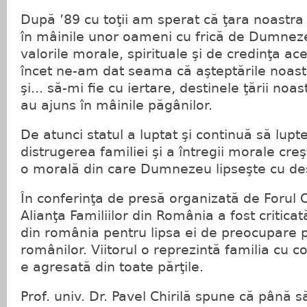
După ’89 cu toţii am sperat că ţara noastra 
în mâinile unor oameni cu frică de Dumneze
valorile morale, spirituale şi de credinţa ac
încet ne-am dat seama că aşteptările noastr
şi... să-mi fie cu iertare, destinele ţării noa
au ajuns în mâinile păgânilor.
De atunci statul a luptat şi continuă să lupte
distrugerea familiei şi a întregii morale cr
o morală din care Dumnezeu lipseşte cu de
În conferinţa de presă organizată de Forul
Alianţa Familiilor din România a fost criticat
din românia pentru lipsa ei de preocupare p
românilor. Viitorul o reprezintă familia cu cop
e agresată din toate părţile.
Prof. univ. Dr. Pavel Chirilă spune că până s