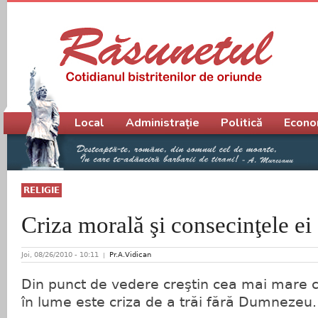
Meniu principal
Local
Administrație
Politică
Econo
RELIGIE
Criza morală şi consecinţele ei
Joi, 08/26/2010 - 10:11
Pr.A.Vidican
Din punct de vedere creştin cea mai mare c
în lume este criza de a trăi fără Dumnezeu.