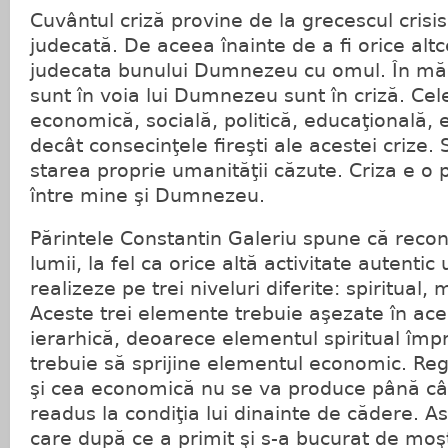
Cuvântul criză provine de la grecescul crisi
judecată. De aceea înainte de a fi orice altc
judecata bunului Dumnezeu cu omul. În măs
sunt în voia lui Dumnezeu sunt în criză. Cele
economică, socială, politică, educaţională, e
decât consecinţele fireşti ale acestei crize. 
starea proprie umanităţii căzute. Criza e o
între mine şi Dumnezeu.
Părintele Constantin Galeriu spune că reconst
lumii, la fel ca orice altă activitate autenti
realizeze pe trei niveluri diferite: spiritual,
Aceste trei elemente trebuie aşezate în ac
ierarhică, deoarece elementul spiritual împ
trebuie să sprijine elementul economic. R
şi cea economică nu se va produce până câ
readus la condiţia lui dinainte de cădere. 
care după ce a primit şi s-a bucurat de moşt