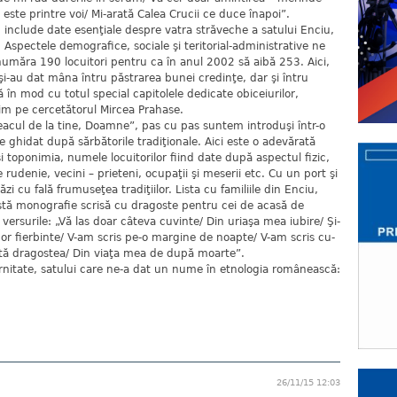
este printre voi/ Mi-arată Calea Crucii ce duce înapoi”.
 include date esenţiale despre vatra străveche a satului Enciu,
 Aspectele demografice, sociale şi teritorial-administrative ne
umăra 190 locuitori pentru ca în anul 2002 să aibă 253. Aici,
şi-au dat mâna întru păstrarea bunei credinţe, dar şi întru
 în mod cu totul special capitolele dedicate obiceiurilor,
perim pe cercetătorul Mircea Prahase.
acul de la tine, Doamne”, pas cu pas suntem introduşi într-o
te ghidat după sărbătorile tradiţionale. Aici este o adevărată
i toponimia, numele locuitorilor fiind date după aspectul fizic,
de rudenie, vecini – prieteni, ocupaţii şi meserii etc. Cu un port şi
ăzi cu fală frumuseţea tradiţiilor. Lista cu familiile din Enciu,
stă monografie scrisă cu dragoste pentru cei de acasă de
versurile: „Vă las doar câteva cuvinte/ Din uriaşa mea iubire/ Şi-
dor fierbinte/ V-am scris pe-o margine de noapte/ V-am scris cu-
oată dragostea/ Din viaţa mea de după moarte”.
rnitate, satului care ne-a dat un nume în etnologia românească:
26/11/15 12:03