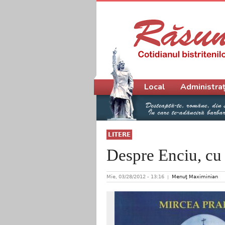
Meniu principal
Local
Administraț
LITERE
Despre Enciu, cu
Mie, 03/28/2012 - 13:16
Menuţ Maximinian