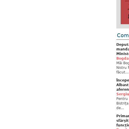
Come
Deput
mandat
Minist
Bogda
Măi Bog
Nistru 
făcut...
Începe
Albast
aferen
Sergi
Pentru 
Bistriț
de...
Primar
sfârși
funcți