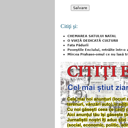
Citiţi şi:
CHEMAREA SATULUI NATAL
O VIAŢĂ DEDICATĂ CULTURII
Fata Pădurii
Poveştile Enciului, retrăite într-o z
Mircea Prahase-omul ce nu lasă tra