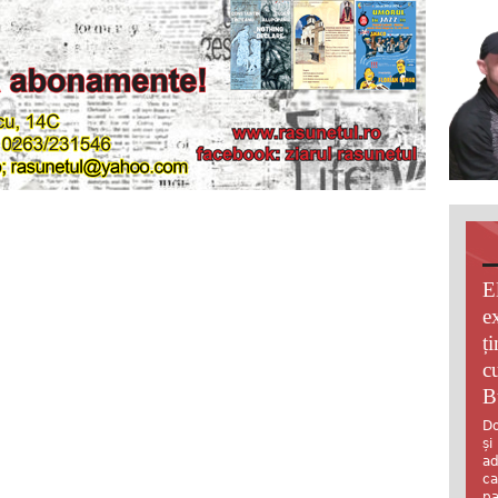
E
e
ț
c
B
Do
și
ad
ca
pa