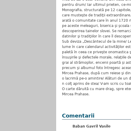
pentru drum/ Iar ultimul prieten, ce-mi 
Monografia, structurată pe 12 capitole,
care musteşte de tradiţii extraordinare.
arată o comunitate care în anul 1720 n
pe aceste meleaguri, biserica şi şcoala 
descoperirea tainelor slovei. Se remarcă
datinilor şi tradiţiilor în care îl desco
Sub deviza „Descântecul de la mine/ Le
lume în care calendarul activităţilor es
paletă în ceea ce priveşte onomastica ş
însuşirile şi defectele morale, relaţiile 
grai al strămoşilor, encenii poartă şi ast
precum şi albumul foto întregesc acea
Mircea Prahase, după cum reiese şi din 
o lacrimă pe-o amintire/ Alături de un 
n colţ aprins de stea/ V-am scris cu t
O carte dăruită cu mare drag, spre ete
Mircea Prahase.
Comentarii
Baban Gavril Vasile