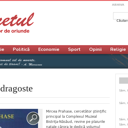
ARHIVA
Căutar
Form
ie
Politică
Economie
Sport
Opinii
Religie
 dragoste
Sâm, 
Sâm, 
Mircea Prahase, cercetător ştiinţific
principal la Complexul Muzeal
Sâm, 
Bistriţa-Năsăud, revine pe plaiurile
Sâm, 
natale cărora le dedică volumul