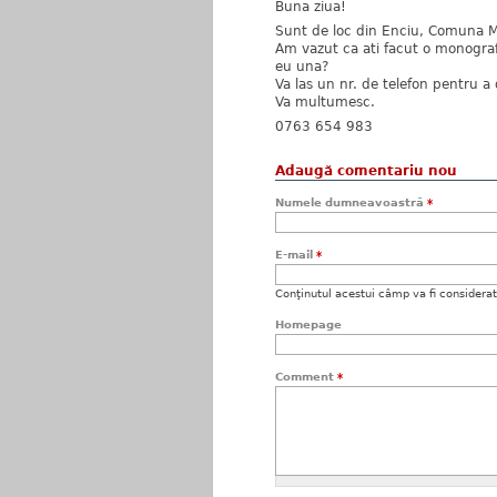
Buna ziua!
Sunt de loc din Enciu, Comuna Ma
Am vazut ca ati facut o monogra
eu una?
Va las un nr. de telefon pentru a d
Va multumesc.
0763 654 983
Adaugă comentariu nou
Numele dumneavoastră
*
E-mail
*
Conţinutul acestui câmp va fi considerat c
Homepage
Comment
*