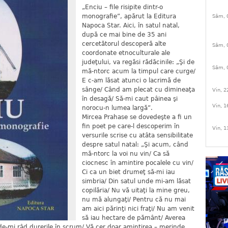
„Enciu – file risipite dintr-o
monografie”, apărut la Editura
Sâm, 
Napoca Star. Aici, în satul natal,
după ce mai bine de 35 ani
cercetătorul descoperă alte
Sâm, 
coordonate etnoculturale ale
judeţului, va regăsi rădăcinile: „Şi de
Sâm, 
mă-ntorc acum la timpul care curge/
E c-am lăsat atunci o lacrimă de
sânge/ Când am plecat cu dimineaţa
Vin, 2
în desagă/ Să-mi caut pâinea şi
Vin, 1
norocu-n lumea largă”.
Mircea Prahase se dovedeşte a fi un
fin poet pe care-l descoperim în
Vin, 1
versurile scrise cu atâta sensibilitate
despre satul natal: „Şi acum, când
mă-ntorc la voi nu vin/ Ca să
ciocnesc în amintire pocalele cu vin/
Ci ca un biet drumeţ să-mi iau
simbria/ Din satul unde mi-am lăsat
copilăria/ Nu vă uitaţi la mine greu,
nu mă alungaţi/ Pentru că nu mai
am aici părinţi nici fraţi/ Nu am venit
să iau hectare de pământ/ Averea
e-mi râd durerile în scrum/ Vă cer doar amintirea – merinde