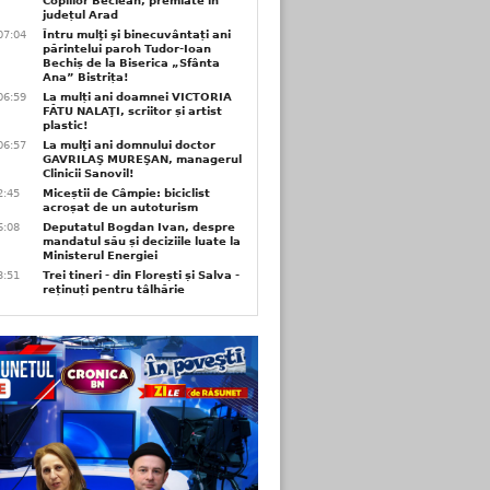
Copiilor Beclean, premiate in
județul Arad
07:04
Întru mulţi şi binecuvântați ani
părintelui paroh Tudor-Ioan
Bechiș de la Biserica „Sfânta
Ana” Bistrița!
06:59
La mulți ani doamnei VICTORIA
FĂTU NALAŢI, scriitor și artist
plastic!
06:57
La mulţi ani domnului doctor
GAVRILAŞ MUREŞAN, managerul
Clinicii Sanovil!
2:45
Miceștii de Câmpie: biciclist
acroșat de un autoturism
6:08
Deputatul Bogdan Ivan, despre
mandatul său și deciziile luate la
Ministerul Energiei
3:51
Trei tineri - din Florești și Salva -
reținuți pentru tâlhărie