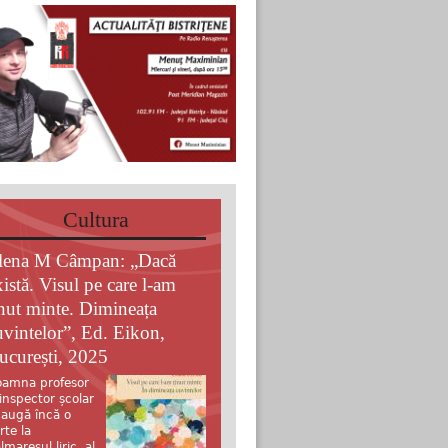
Cultura
lena M Câmpan: „Dacă
xistă. Visul pe care l-am
inut minte. Dimineața
uvintelor”, Ed. Eikon,
ucurești, 2025
amna profesor
 inspector școlar
augă încă o
rte la
lmaresul liric al