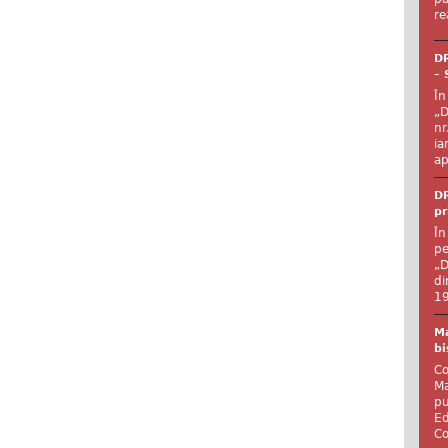
re
DR
– 
În
„D
nr
ia
ap
DR
pr
În
pe
„D
di
19
Ma
bi
Co
Ma
pu
Ed
Co