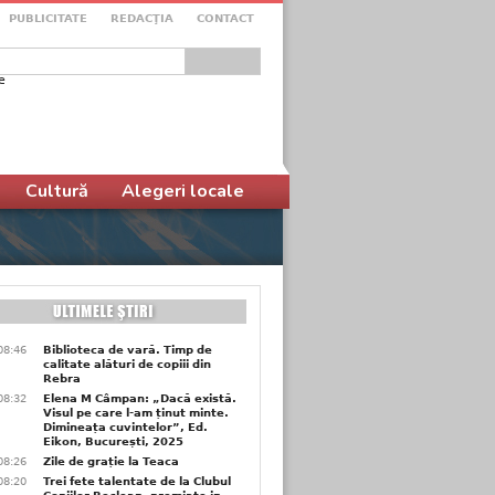
PUBLICITATE
REDACŢIA
CONTACT
e
ular de căutare
Cultură
Alegeri locale
08:46
Biblioteca de vară. Timp de
calitate alături de copiii din
Rebra
08:32
Elena M Câmpan: „Dacă există.
Visul pe care l-am ținut minte.
Dimineața cuvintelor”, Ed.
Eikon, București, 2025
08:26
Zile de grație la Teaca
08:20
Trei fete talentate de la Clubul