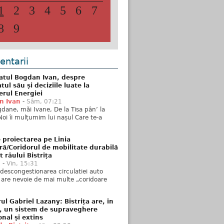
1
2
3
4
5
6
7
8
9
ntarii
atul Bogdan Ivan, despre
ul său și deciziile luate la
erul Energiei
n Ivan
-
Sâm, 07:21
dane, măi Ivane, De la Tisa pân’ la
Noi îi mulțumim lui nașul Care te-a
 proiectarea pe Linia
ră/Coridorul de mobilitate durabilă
t râului Bistrița
u
-
Vin, 15:31
descongestionarea circulatiei auto
a are nevoie de mai multe „coridoare
ul Gabriel Lazany: Bistrița are, în
t, un sistem de supraveghere
onal și extins