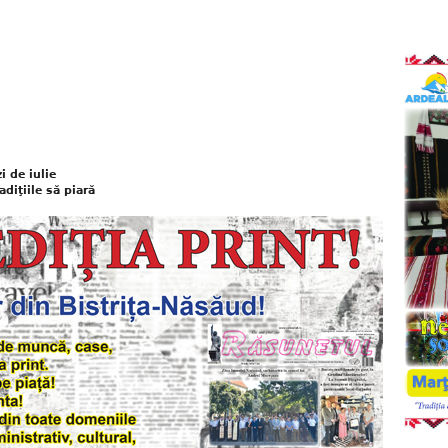
i de iulie
diţiile să piară