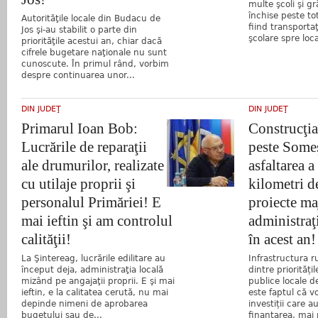
multe şcoli şi gr
închise peste to
Autorităţile locale din Budacu de
fiind transporta
Jos şi-au stabilit o parte din
şcolare spre loca
priorităţile acestui an, chiar dacă
cifrele bugetare naţionale nu sunt
cunoscute. În primul rând, vorbim
despre continuarea unor...
DIN JUDEŢ
DIN JUDEŢ
Primarul Ioan Bob:
Construcţi
Lucrările de reparaţii
peste Someş
ale drumurilor, realizate
asfaltarea a
cu utilaje proprii şi
kilometri de
personalul Primăriei! E
proiecte ma
mai ieftin şi am controlul
administraţ
calităţii!
în acest an!
La Şintereag, lucrările edilitare au
Infrastructura 
început deja, administraţia locală
dintre priorități
mizând pe angajaţii proprii. E şi mai
publice locale de
ieftin, e la calitatea cerută, nu mai
este faptul că 
depinde nimeni de aprobarea
investiții care a
bugetului sau de...
finanțarea, mai m