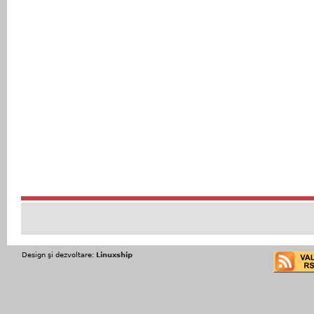
Design şi dezvoltare:
Linuxship