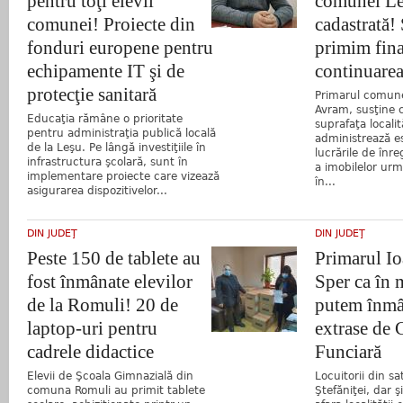
pentru toţi elevii
comunei Le
comunei! Proiecte din
cadastrată!
fonduri europene pentru
primim fina
echipamente IT şi de
continuarea
protecţie sanitară
Primarul comune
Avram, susţine 
Educaţia rămâne o prioritate
suprafaţa localit
pentru administraţia publică locală
administrează e
de la Leşu. Pe lângă investiţiile în
lucrările de înre
infrastructura şcolară, sunt în
a imobilelor ur
implementare proiecte care vizează
în...
asigurarea dispozitivelor...
DIN JUDEŢ
DIN JUDEŢ
Peste 150 de tablete au
Primarul I
fost înmânate elevilor
Sper ca în 
de la Romuli! 20 de
putem înmâ
laptop-uri pentru
extrase de 
cadrele didactice
Funciară
Elevii de Şcoala Gimnazială din
Locuitorii din sa
comuna Romuli au primit tablete
Ştefăniţei, dar ş