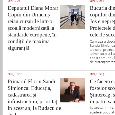
DIN JUDEŢ
DIN JUDEŢ
Deputatul Diana Morar:
Bucuria din
Copiii din Urmeniș
copiilor di
reiau cursurile într-o
Jos e nepreţ
școală modernizată la
Proiectele d
standarde europene, în
cele de suc
condiții de maximă
Cam aşa a descri
Sandu Simionca 
siguranță!
ale unui proiect
administraţia l
copiii comunei. 
de distanţare fizi
DIN JUDEŢ
DIN JUDEŢ
Primarul Florin Sandu
Ce facem cu
Simionca: Educaţia,
fostelor şco
cadastrarea şi
Şintereag, 
infrastructura, priorităţi
în patru sat
în acest an, la Budacu de
În ultimii 30 de
scăderii populaţi
Jos!