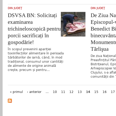
DIN JUDEŢ
DIN JUDEŢ
DSVSA BN: Solicitați
De Ziua Naţ
examinarea
Episcopul-
trichineloscopică pentru
Benedict Bi
porcii sacrificați în
binecuvânt
gospodărie!
Monumentul
Târlişua
În scopul prevenirii apariției
toxiinfecțiilor alimentare în perioada
De ziua Național
Sărbătorilor de iarnă, când, în mod
Preasfințitul Pă
tradițional, consumul unor cantități
Bistrițeanul, Epi
de alimente de origine animală
Arhiepiscopiei Va
crește, precum și pentru...
Clujului, s-a afla
comunității din T
Pagini
« primul
‹ anterior
…
10
11
12
13
14
15
16
17