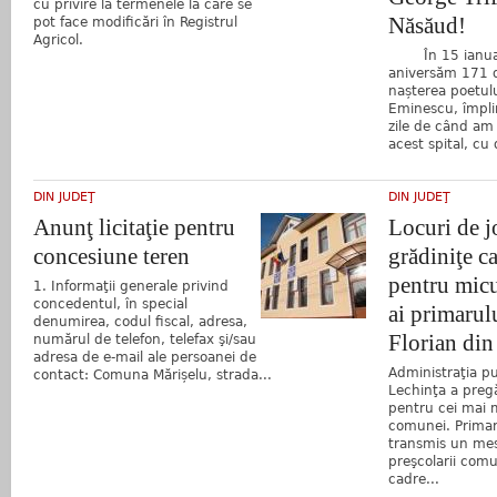
cu privire la termenele la care se
Năsăud!
pot face modificări în Registrul
Agricol.
În 15 ianuar
aniversăm 171 d
nașterea poetul
Eminescu, împlin
zile de când am 
acest spital, cu 
DIN JUDEŢ
DIN JUDEŢ
Anunţ licitaţie pentru
Locuri de j
concesiune teren
grădiniţe ca
pentru micu
1. Informaţii generale privind
concedentul, în special
ai primaru
denumirea, codul fiscal, adresa,
Florian din
numărul de telefon, telefax şi/sau
adresa de e-mail ale persoanei de
Administraţia pu
contact: Comuna Mărișelu, strada...
Lechinţa a pregă
pentru cei mai mi
comunei. Primar
transmis un mes
preşcolarii comun
cadre...