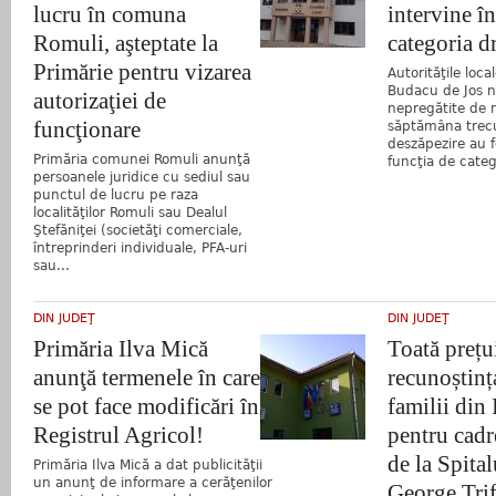
lucru în comuna
intervine în
Romuli, aşteptate la
categoria d
Primărie pentru vizarea
Autorităţile loc
Budacu de Jos n
autorizaţiei de
nepregătite de 
funcţionare
săptămâna trecut
deszăpezire au fo
Primăria comunei Romuli anunţă
funcţia de categ
persoanele juridice cu sediul sau
punctul de lucru pe raza
localităţilor Romuli sau Dealul
Ştefăniţei (societăţi comerciale,
întreprinderi individuale, PFA-uri
sau...
DIN JUDEŢ
DIN JUDEŢ
Primăria Ilva Mică
Toată prețui
anunţă termenele în care
recunoștinț
se pot face modificări în
familii din
Registrul Agricol!
pentru cadr
de la Spital
Primăria Ilva Mică a dat publicităţii
un anunţ de informare a cerăţenilor
George Tri