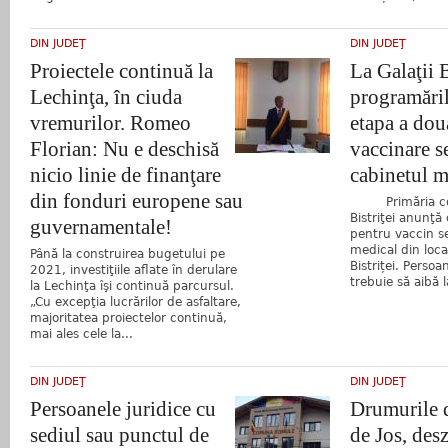
DIN JUDEŢ
DIN JUDEŢ
Proiectele continuă la
La Galaţii B
Lechinţa, în ciuda
programăril
vremurilor. Romeo
etapa a dou
Florian: Nu e deschisă
vaccinare se
nicio linie de finanţare
cabinetul m
din fonduri europene sau
Primăria com
Bistriţei anunţă
guvernamentale!
pentru vaccin se
medical din local
Până la construirea bugetului pe
Bistriței. Persoa
2021, investiţiile aflate în derulare
trebuie să aibă l
la Lechinţa îşi continuă parcursul.
„Cu excepţia lucrărilor de asfaltare,
majoritatea proiectelor continuă,
mai ales cele la...
DIN JUDEŢ
DIN JUDEŢ
Persoanele juridice cu
Drumurile 
sediul sau punctul de
de Jos, des