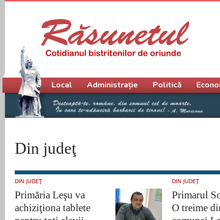
Meniu principal
Local
Administrație
Politică
Econo
Din judeţ
DIN JUDEŢ
DIN JUDEŢ
Primăria Leşu va
Primarul S
achiziţiona tablete
O treime di