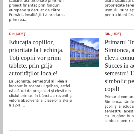
şcolare, achiziţionate printr-un
afara localităţii 
proiect finanţat prin fonduri
proprietate ter
europene şi derulat de către
Romuli, sunt aşt
Primăria localităţii. La predarea-
pentru identifica
primirea...
DIN JUDEŢ
DIN JUDEŢ
Educaţia copiilor,
Primarul Tr
prioritate la Lechinţa.
Simionca, a
Toţi copiii vor primi
elevii comu
tablete, prin grija
Succes în a
autorităţilor locale!
semestru! 
simbolic pe
La Lechinţa, semestrul al II-lea a
început în scenariul galben, astfel
copil!
că alături de preşcolari şi elevii din
cliclul primar, în bănci au revenit şi
Primarul comunei
viitorii absolvenţi ai claselor a 8-a şi
Simionca, rămân
a 12-a,...
școlii și al educ
semestru, acesta
cu un gând bun
simbolic pentru 