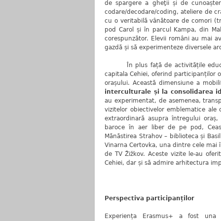
de spargere a gheţii și de cunoașter
codare/decodare/coding, ateliere de cr
cu o veritabilă vânătoare de comori (t
pod Carol și în parcul Kampa, din Mal
corespunzător. Elevii români au mai avu
gazdă și să experimenteze diversele ar
În plus față de activitățile educa
capitala Cehiei, oferind participanților
orașului. Această dimensiune a mobilit
interculturale și la consolidarea i
au experimentat, de asemenea, transpor
vizitelor obiectivelor emblematice ale
extraordinară asupra întregului oraș,
baroce în aer liber de pe pod, Ceas
Mănăstirea Strahov – biblioteca și Basi
Vinarna Certovka, una dintre cele mai 
de TV Žižkov. Aceste vizite le-au oferi
Cehiei, dar și să admire arhitectura im
Perspectiva participanților
Experiența Erasmus+ a fost una me