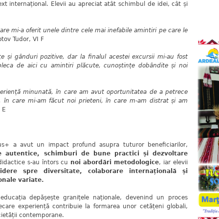
xt internațional. Elevii au apreciat atât schimbul de idei, cât și
re mi-a oferit unele dintre cele mai inefabile amintiri pe care le
otov Tudor, VI F
 și gânduri pozitive, dar la finalul acestei excursii mi-au fost
leca de aici cu amintiri plăcute, cunoștințe dobândite și noi
periență minunată, în care am avut oportunitatea de a petrece
i, în care mi-am făcut noi prieteni, în care m-am distrat și am
 E
us+ a avut un impact profund asupra tuturor beneficiarilor,
e autentice, schimburi de bune practici și dezvoltare
didactice s-au întors cu
noi abordări metodologice
, iar elevii
idere spre
diversitate, colaborare internațională și
onale variate
.
educația depășește granițele naționale, devenind un proces
ecare experiență contribuie la formarea unor cetățeni globali,
cietății contemporane.