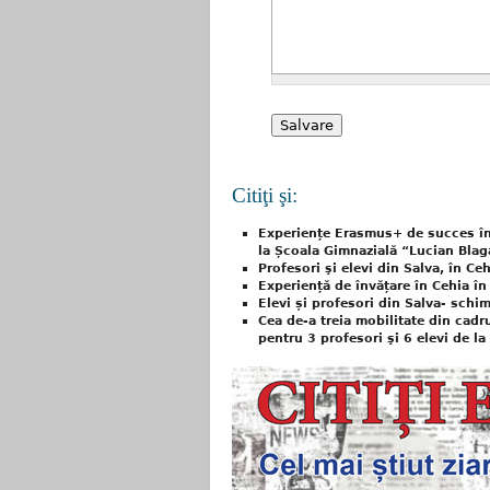
Citiţi şi:
Experiențe Erasmus+ de succes în 
la Școala Gimnazială “Lucian Blaga
Profesori şi elevi din Salva, în Ce
Experiență de învățare în Cehia î
Elevi și profesori din Salva- sch
Cea de-a treia mobilitate din cad
pentru 3 profesori şi 6 elevi de l