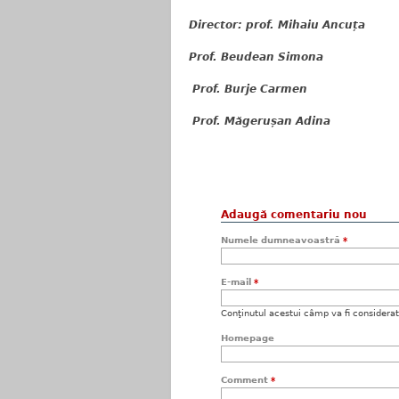
Director: prof. Mihaiu Ancuța
Prof. Beudean Simona
Prof. Burje Carmen
Prof. Măgerușan Adina
Adaugă comentariu nou
Numele dumneavoastră
*
E-mail
*
Conţinutul acestui câmp va fi considerat c
Homepage
Comment
*