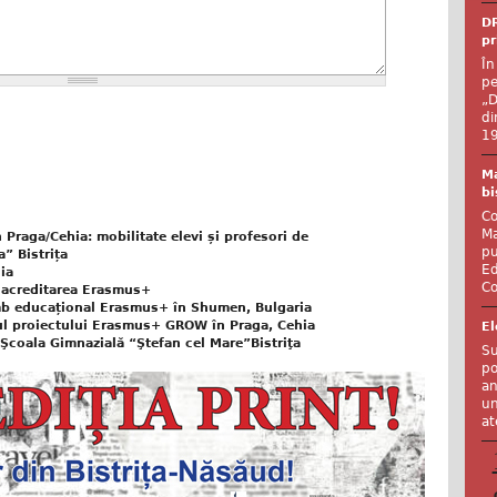
DR
pr
În
pe
„D
di
19
Ma
bi
Co
Ma
Praga/Cehia: mobilitate elevi și profesori de
pu
” Bistrița
Ed
hia
Co
n acreditarea Erasmus+
imb educațional Erasmus+ în Shumen, Bulgaria
rul proiectului Erasmus+ GROW în Praga, Cehia
El
a Şcoala Gimnazială “Ştefan cel Mare”Bistriţa
Su
po
an
un
at