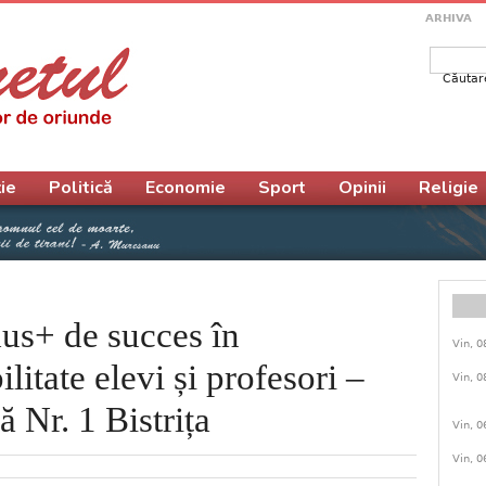
ARHIVA
Căutar
Form
ie
Politică
Economie
Sport
Opinii
Religie
us+ de succes în
Vin, 0
itate elevi și profesori –
Vin, 0
 Nr. 1 Bistrița
Vin, 0
Vin, 0