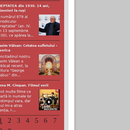
EPTATEA din 1930. 14 ani,
izonieri la ruși
 numărul 879 al
riodicului
reptatea” (an. IV,
n 13 septembrie
30), ce apărea la...
xim Vălean: Cetatea sufletului -
serica
ncitadinul nostru
xim Vălean a
blicat recent, la
itura "George
şbuc" din...
ena M. Cîmpan. Filmul verii
nt multe filme ce
artă în numele lor
otimpul vara, dar
ul mi-a atras
enția, l-...
1
2
3
4
5
6
7