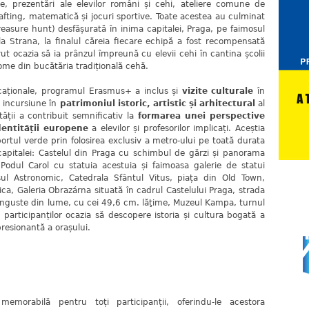
e, prezentări ale elevilor români și cehi, ateliere comune de
afting, matematică și jocuri sportive. Toate acestea au culminat
reasure hunt) desfășurată în inima capitalei, Praga, pe faimosul
a Strana, la finalul căreia fiecare echipă a fost recompensată
t ocazia să ia prânzul împreună cu elevii cehi în cantina școlii
ome din bucătăria tradițională cehă.
ționale, programul Erasmus+ a inclus și
vizite culturale
în
 o incursiune în
patrimoniul istoric, artistic și arhitectural
al
ății a contribuit semnificativ la
formarea unei perspective
dentității europene
a elevilor și profesorilor implicați. Aceștia
tul verde prin folosirea exclusiv a metro-ului pe toată durata
 capitalei: Castelul din Praga cu schimbul de gărzi și panorama
 Podul Carol cu statuia acestuia și faimoasa galerie de statui
ul Astronomic, Catedrala Sfântul Vitus, piața din Old Town,
lica, Galeria Obrazárna situată în cadrul Castelului Praga, strada
înguste din lume, cu cei 49,6 cm. lăţime, Muzeul Kampa, turnul
t participanților ocazia să descopere istoria și cultura bogată a
presionantă a orașului.
morabilă pentru toți participanții, oferindu-le acestora