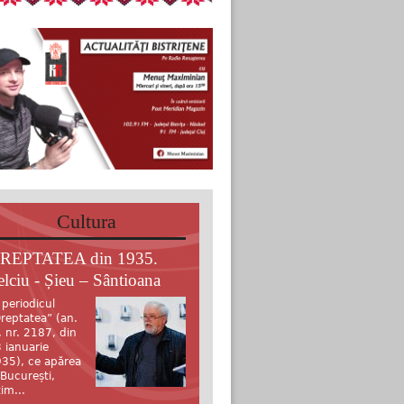
Cultura
REPTATEA din 1935.
elciu - Șieu – Sântioana
 periodicul
reptatea” (an.
, nr. 2187, din
 ianuarie
35), ce apărea
 București,
tim...