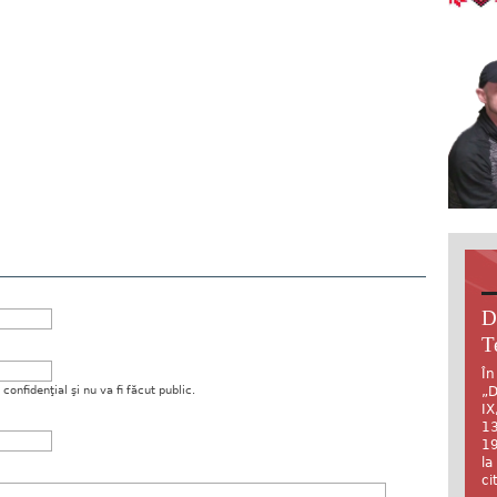
D
T
În
„D
onfidenţial şi nu va fi făcut public.
IX
13
19
la
ci