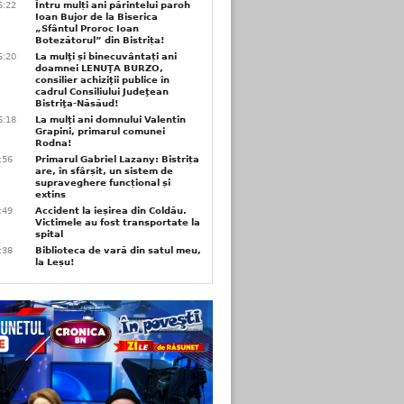
6:22
Întru mulți ani părintelui paroh
Ioan Bujor de la Biserica
„Sfântul Proroc Ioan
Botezătorul” din Bistrița!
6:20
La mulţi și binecuvântați ani
doamnei LENUŢA BURZO,
consilier achiziţii publice în
cadrul Consiliului Judeţean
Bistriţa-Năsăud!
6:18
La mulţi ani domnului Valentin
Grapini, primarul comunei
Rodna!
9:56
Primarul Gabriel Lazany: Bistrița
are, în sfârșit, un sistem de
supraveghere funcțional și
extins
9:49
Accident la ieșirea din Coldău.
Victimele au fost transportate la
spital
9:38
Biblioteca de vară din satul meu,
la Leșu!