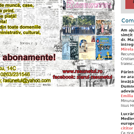
Come
Am aju
simțit
dr. Ma
întreg
Mirela
Recuno
Cristia
traiesc.
Părint
ne ara
învăță
Dumne
adevă
Emilia
Minunat
Iisus H
Lucrăr
Mediev
europe
cititor
Ce zice