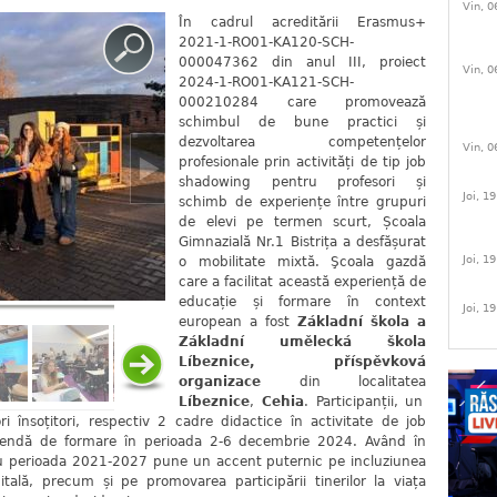
Vin, 0
În cadrul acreditării Erasmus+
2021-1-RO01-KA120-SCH-
000047362 din anul III, proiect
Vin, 0
2024-1-RO01-KA121-SCH-
000210284 care promovează
schimbul de bune practici și
dezvoltarea competențelor
Vin, 0
profesionale prin activități de tip job
shadowing pentru profesori și
Joi, 1
schimb de experiențe între grupuri
de elevi pe termen scurt, Școala
Gimnazială Nr.1 Bistrița a desfășurat
Joi, 1
o mobilitate mixtă. Şcoala gazdă
care a facilitat această experiență de
educație și formare în context
Joi, 1
european a fost
Základní škola a
Základní umělecká škola
Líbeznice, příspěvková
organizace
din localitatea
Líbeznice
,
Cehia
. Participanții, un
i însoțitori, respectiv 2 cadre didactice în activitate de job
gendă de formare în perioada 2-6 decembrie 2024. Având în
 perioada 2021-2027 pune un accent puternic pe incluziunea
itală, precum și pe promovarea participării tinerilor la viața