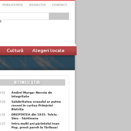
PUBLICITATE
REDACŢIA
CONTACT
e
ular de căutare
Cultură
Alegeri locale
8:31
Andrei Marga: Nevoia de
integritate
8:20
Salubritatea orașului ar putea
reveni în curtea Primăriei
Bistrița
6:32
DREPTATEA din 1935. Telciu -
Șieu – Sântioana
6:27
Întru mulți ani părintelui Ioan
Pop, preot paroh la Târlișua!