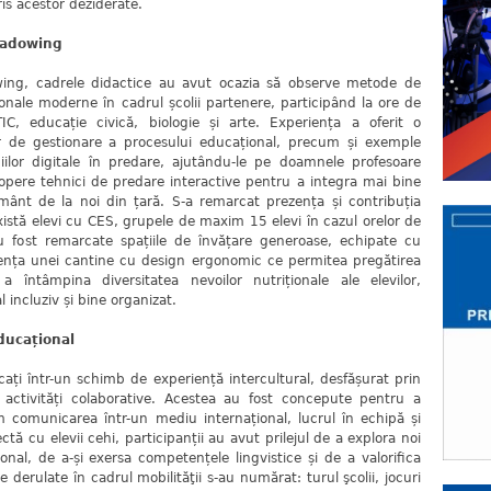
ris acestor deziderate.
shadowing
dowing, cadrele didactice au avut ocazia să observe metode de
onale moderne în cadrul școlii partenere, participând la ore de
C, educație civică, biologie și arte. Experiența a oferit o
r de gestionare a procesului educațional, precum și exemple
ilor digitale în predare, ajutându-le pe doamnele profesoare
opere tehnici de predare interactive pentru a integra mai bine
ământ de la noi din țară. S-a remarcat prezența și contribuția
există elevi cu CES, grupele de maxim 15 elevi în cazul orelor de
u fost remarcate spațiile de învățare generoase, echipate cu
stența unei cantine cu design ergonomic ce permitea pregătirea
 întâmpina diversitatea nevoilor nutriționale ale elevilor,
incluziv și bine organizat.
educațional
 într-un schimb de experiență intercultural, desfășurat prin
i activități colaborative. Acestea au fost concepute pentru a
 comunicarea într-un mediu internațional, lucrul în echipă și
ctă cu elevii cehi, participanții au avut prilejul de a explora noi
nal, de a-și exersa competențele lingvistice și de a valorifica
ile derulate în cadrul mobilităţii s-au numărat: turul şcolii, jocuri