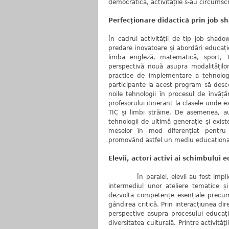
democratică, activitățile s-au circumsc
Perfecționare didactică prin job 
În cadrul activității de tip job sha
predare inovatoare și abordări educați
limba engleză, matematică, sport, TI
perspectivă nouă asupra modalitățilo
practice de implementare a tehnologi
participante la acest program să desc
noile tehnologii în procesul de învăț
profesorului itinerant la clasele unde 
TIC și limbi străine. De asemenea, a
tehnologii de ultimă generație și exi
meselor în mod diferențiat pentru a
promovând astfel un mediu educațional 
Elevii, actori activi ai schimbului 
În paralel, elevii au fost implicați
intermediul unor ateliere tematice ș
dezvolta competențe esențiale precum
gândirea critică. Prin interacțiunea dire
perspective asupra procesului educațio
diversitatea culturală. Printre activităţ