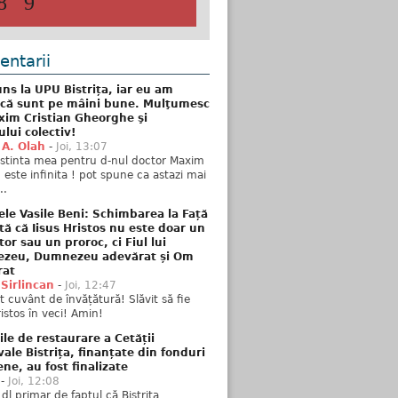
8
9
ntarii
ns la UPU Bistrița, iar eu am
 că sunt pe mâini bune. Mulţumesc
xim Cristian Gheorghe şi
ului colectiv!
 A. Olah
-
Joi, 13:07
stinta mea pentru d-nul doctor Maxim
n este infinita ! pot spune ca astazi mai
..
ele Vasile Beni: Schimbarea la Față
tă că Iisus Hristos nu este doar un
tor sau un proroc, ci Fiul lui
zeu, Dumnezeu adevărat și Om
rat
 Sirlincan
-
Joi, 12:47
 cuvânt de învățătură! Slăvit să fie
ristos în veci! Amin!
ile de restaurare a Cetății
ale Bistrița, finanțate din fonduri
ne, au fost finalizate
-
Joi, 12:08
 dl primar de faptul că Bistrița