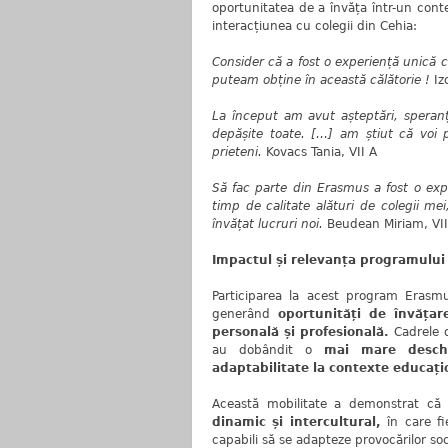
oportunitatea de a învăța într-un conte
interacțiunea cu colegii din Cehia:
Consider că a fost o experiență unică ca
puteam obține în această călătorie !
Iz
La început am avut așteptări, speranțe
depășite toate. […] am știut că voi p
prieteni.
Kovacs Tania, VII A
Să fac parte din Erasmus a fost o ex
timp de calitate al
ături de
colegii me
învățat lucruri noi.
Beudean Miriam, VII
Impactul și relevanța programului
Participarea la acest program Erasm
generând
oportunități de învățar
personală și profesională
.
Cadrele 
au dobândit o
mai mare desch
adaptabilitate la contexte educați
Această mobilitate a demonstrat că 
dinamic și intercultural
,
în care fi
capabili să se adapteze provocărilor so