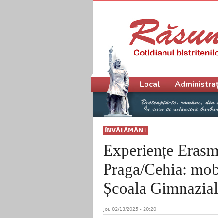
Meniu principal
Local
Administraț
ÎNVĂŢĂMÂNT
Experiențe Erasm
Praga/Cehia: mobil
Școala Gimnazială
Joi, 02/13/2025 - 20:20