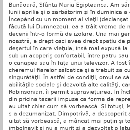
Bunăoară, Sfânta Maria Egipteanca. Am sărb
lunii aprilie şi o sărbătorim şi în duminica a
Începând cu un moment al vieţii (declanşat
făcută lui Dumnezeu), ea a trăit vreme de 
decenii într-o formă de izolare. Una mai g
noastră, e drept căci avea drept spaţiu de
deşertul în care vieţuia, însă mai expusă la 
sub un acoperiş confortabil, între patru sau
o canapea sau în faţa unui televizor. A fost
cheremul fiarelor sălbatice şi a trebuit să 
singurătăţii. În astfel de condiţii, omul se să
abilităţile sociale şi dezvoltă alte calităţi, ca
Robinsonian, îi permit supravieţuirea. În înc
din pricina tăcerii impuse ca formă de repr
au uitat chiar cum să vorbească. Şi totuşi,
s-a dezumanizat. Dimpotrivă, a descoperit 
uitat să vorbească, a mâncat mai puţin şi to
îmbolnăvit şi nu a murit şi a dezvoltat o lat