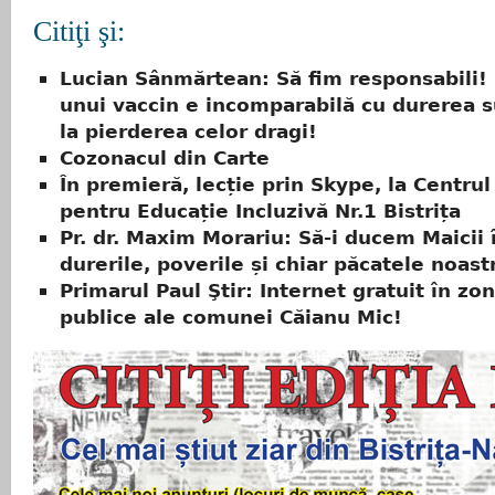
Citiţi şi:
Lucian Sânmărtean: Să fim responsabili!
unui vaccin e incomparabilă cu durerea s
la pierderea celor dragi!
Cozonacul din Carte
În premieră, lecție prin Skype, la Centrul
pentru Educație Incluzivă Nr.1 Bistrița
Pr. dr. Maxim Morariu: Să-i ducem Maicii 
durerile, poverile și chiar păcatele noast
Primarul Paul Ştir: Internet gratuit în zo
publice ale comunei Căianu Mic!