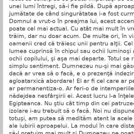
unei lumi întregi, să-i fie pildă. După aproa
jumătate de când singurătatea i-a fost cur
Domnul a vrut-o în preajma lui, acest accent
poate cel mai actual. Cu atât mai mult în vr
trăim, dar nu doar acum. De multe ori, în via
oamenii cred că trăiesc unii pentru alţii. Ce
lumea cuprinsă în chipul sau ochii luminoşi 
ochii copilului, şi aşa mai departe. Totul se
simplu sentiment. Dumnezeu nu-şi mai găseş
dacă ar vrea să o facă, e o prezenţă indezira
agloatarxică abordare! El ar fi cel care ar pe
ar permanentiza-o. Ar feri-o de intemperiile 
nădejdea nesfârşirii ei. Acest lucru l-a înţe
Egipteanca. Nu ştiu cât timp din cei patruze
izolare i-au trebuit să o facă. Noi nu dispun
totuşi, am putea să medităm atent la acele
ale iubirii aproapelui. La modul în care dis
să-l preţuim mai mult şi Dumnezeu ne poat