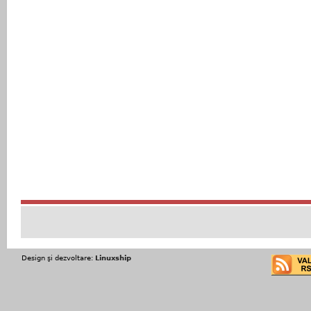
Design şi dezvoltare:
Linuxship