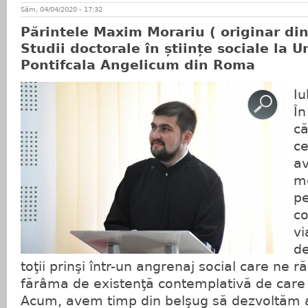
Sâm, 04/04/2020 - 17:32
Părintele Maxim Morariu ( originar din
Studii doctorale în științe sociale la U
Pontifcala Angelicum din Roma
Iu
În
că
ce
a
me
pe
co
vi
de
toţii prinşi într-un angrenaj social care ne 
fărâma de existenţă contemplativă de care 
Acum, avem timp din belşug să dezvoltăm a