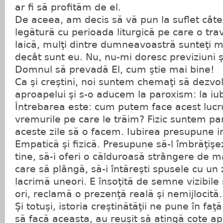
ar fi să profităm de el.
De aceea, am decis să vă pun la suflet câte
legătură cu perioada liturgică pe care o t
laică, mulţi dintre dumneavoastră sunteţi m
decât sunt eu. Nu, nu-mi doresc previziuni şi
Domnul să prevadă El, cum ştie mai bine!
Ca şi creştini, noi suntem chemaţi să dezvo
aproapelui şi s-o aducem la paroxism: la iub
Întrebarea este: cum putem face acest lucru
vremurile pe care le trăim? Fizic suntem par
aceste zile să o facem. Iubirea presupune i
Empatică şi fizică. Presupune să-l îmbrăţişe
tine, să-i oferi o călduroasă strângere de
care să plângă, să-i întăreşti spusele cu un
lacrimă uneori. E însoţită de semne vizibile
ori, reclamă o prezenţă reală şi nemijlocită.
Şi totuşi, istoria creştinătăţii ne pune în fa
să facă aceasta, au reuşit să atingă cote apar