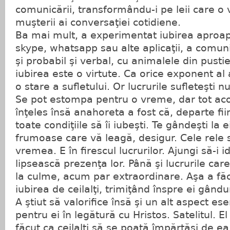
comunicării, transformându-i pe leii care o 
muşterii ai conversaţiei cotidiene.
Ba mai mult, a experimentat iubirea aproapel
skype, whatsapp sau alte aplicaţii, a comun
şi probabil şi verbal, cu animalele din pusti
iubirea este o virtute. Ca orice exponent al
o stare a sufletului. Or lucrurile sufleteşti n
Se pot estompa pentru o vreme, dar tot ac
înţeles însă anahoreta a fost că, departe fii
toate condiţiile să îi iubeşti. Te gândeşti la ei
frumoase care vă leagă, desigur. Cele rele
vremea. E în firescul lucrurilor. Ajungi să-i id
lipsească prezenţa lor. Până şi lucrurile car
la culme, acum par extraordinare. Aşa a făcu
iubirea de ceilalţi, trimiţând înspre ei gându
A ştiut să valorifice însă şi un alt aspect ese
pentru ei în legătură cu Hristos. Satelitul. El
făcut ca ceilalţi să se poată împărtăşi de ea