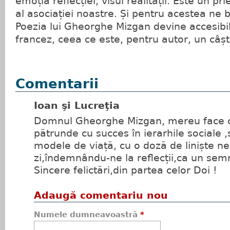
emoția reflecției, visul realității. Este un pri
al asociației noastre. Și pentru acestea ne
Poezia lui Gheorghe Mizgan devine accesibilă
francez, ceea ce este, pentru autor, un câșt
Comentarii
Ioan şi Lucreţia
Domnul Gheorghe Mizgan, mereu face c
pătrunde cu succes în ierarhile sociale 
modele de viață, cu o doză de liniște nec
zi,îndemnându-ne la reflecții,ca un sem
Sincere felictări,din partea celor Doi !
Adaugă comentariu nou
Numele dumneavoastră
*