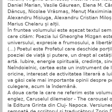
Daniel Marian, Vasile Găurean, Elena M. C
Dăncuș, Nicolae Vrăsmaș, Menuț Maximinian
Alexandru Misiuga, Alexandru Cristian Miloș,
Marius Chelaru și alții.
În fruntea volumului este așezat textul se
care cităm: Poezia lui Gheorghe Mizgan est
universului, expresie a frumosului, a libertăț
(...) Poetul este Profetul care deschide porțil
poeziei de viață și putere, un drept al cetăți
artă. Iubire, energie spirituală, credința, sin
Neîndoielnic, cartea este un instrument de l
oricine, interesat de activitatea literară a 
va găsi cele mai importante opinii despre p
culegere, acum la îndemână.
A doua carte la care ne referim este volum
englez, Caruselul dilemelor - The carousel 
la Editura Grinta din Cluj- Napoca. Versiun
semnată de scriitorul și traducătorul Zorin