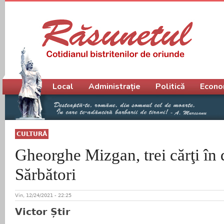
Meniu principal
Local
Administrație
Politică
Econo
CULTURĂ
Gheorghe Mizgan, trei cărţi în 
Sărbători
Vin, 12/24/2021 - 22:25
Victor Știr