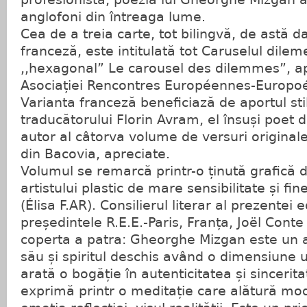
anglofoni din întreaga lume.
Cea de a treia carte, tot bilingvă, de astă d
franceză, este intitulată tot Caruselul dile
,,hexagonal” Le carousel des dilemmes”, a
Asociației Rencontres Européennes-Europoés
Varianta franceză beneficiază de aportul stili
traducătorului Florin Avram, el însuși poet 
autor al câtorva volume de versuri originale
din Bacovia, apreciate.
Volumul se remarcă printr-o ținută grafică 
artistului plastic de mare sensibilitate și fin
(Élisa F.AR). Consilierul literar al prezentei e
președintele R.E.E.-Paris, Franța, Joël Conte
coperta a patra: Gheorghe Mizgan este un aut
său și spiritul deschis având o dimensiune 
arată o bogăție în autenticitatea și sincerit
exprimă printr o meditație care alătură mode