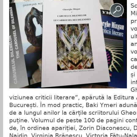
Sc
Mi
pr
vo
ul
an
vo
ca
de
și
in
G
viziunea criticii literare”, apărută la Editur
București. În mod practic, Baki Ymeri adună
de a lungul anilor la cărțile scriitorului Gh
puține. Volumul de peste 100 de pagini con
de, în ordinea apariției, Zorin Diaconescu, 
Naidin, Virginia Brănescu, Victoria Fătu-Nalați