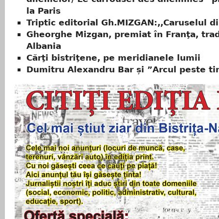
la Paris
Triptic editorial Gh.MIZGAN:,,Caruselul d
Gheorghe Mizgan, premiat în Franţa, trad
Albania
Cărţi bistriţene, pe meridianele lumii
Dumitru Alexandru Bar și ”Arcul peste t