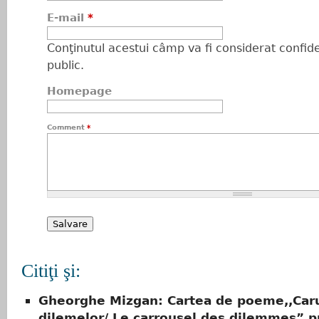
E-mail
*
Conţinutul acestui câmp va fi considerat confiden
public.
Homepage
Comment
*
Citiţi şi:
Gheorghe Mizgan: Cartea de poeme,,Car
dilemelor/ Le carrousel des dilemmes” p