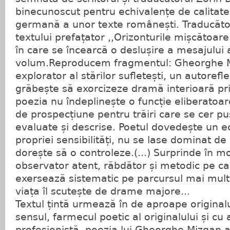
binecunoscut pentru echivalențe de calitate
germană a unor texte românești. Traducător
textului prefațator ,,Orizonturile mișcătoar
în care se încearcă o deslușire a mesajului 
volum.Reproducem fragmentul: Gheorghe M
explorator al stărilor sufletești, un autorefl
grăbește să exorcizeze dramă interioară pri
poezia nu îndeplinește o funcție eliberatoa
de prospecțiune pentru trăiri care se cer pu
evaluate și descrise. Poetul dovedește un ech
propriei sensibilități, nu se lase dominat de 
dorește să o controleze.(...) Surprinde în m
observator atent, răbdător și metodic pe car
exersează sistematic pe parcursul mai multo
viața îl scutește de drame majore...
Textul țintă urmează în de aproape original
sensul, farmecul poetic al originalului și cu
profesionistă, poezia lui Gheorghe Mizgan are