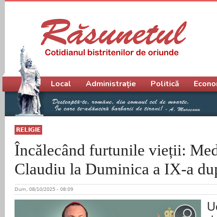
Meniu principal
Local
Administrație
Politică
Econo
RELIGIE
Încălecând furtunile vieții: Med
Claudiu la Duminica a IX-a du
Dum, 08/10/2025 - 08:09
U