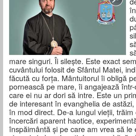
d
î
d
pâ
si
s
s
mare singuri. Îi silește. Este exact sem
cuvântului folosit de Sfântul Matei, in
făcută cu forța. Mântuitorul îi obligă p
pornească pe mare, îi angajează într-
care ei nu ar dori să intre. Este un pr
de interesant în evanghelia de astăzi, 
în mod direct. De-a lungul vieții, trăi
încercări aparent haotice, experimentă
înspăimântă și pe care am vrea să le 