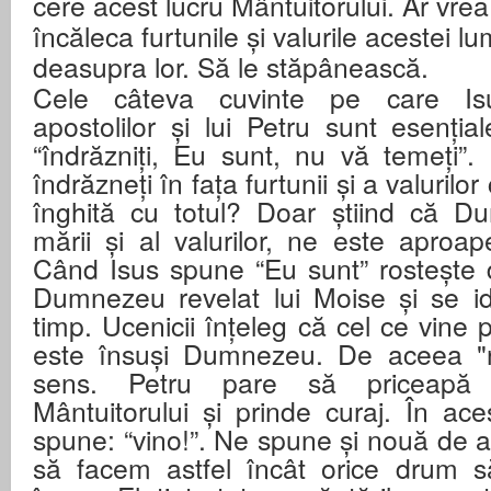
cere acest lucru Mântuitorului. Ar vrea
încăleca furtunile și valurile acestei 
deasupra lor. Să le stăpânească.
Cele câteva cuvinte pe care Is
apostolilor și lui Petru sunt esenția
“îndrăzniți, Eu sunt, nu vă temeți”
îndrăzneți în fața furtunii și a valuril
înghită cu totul? Doar știind că D
mării și al valurilor, ne este aproap
Când Isus spune “Eu sunt” rostește 
Dumnezeu revelat lui Moise și se ide
timp. Ucenicii înțeleg că cel ce vine 
este însuși Dumnezeu. De aceea "n
sens. Petru pare să priceapă p
Mântuitorului și prinde curaj. În ac
spune: “vino!”. Ne spune și nouă de at
să facem astfel încât orice drum s