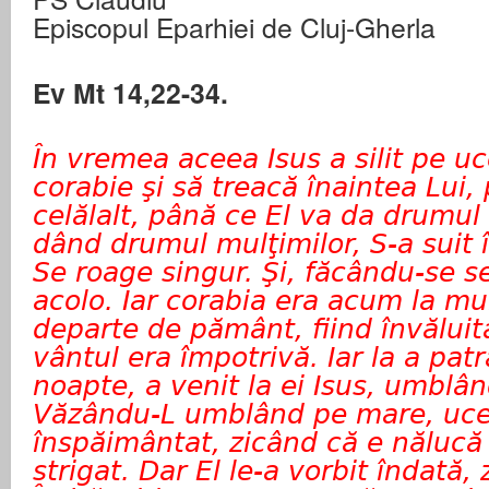
Episcopul Eparhiei de Cluj-Gherla
Ev Mt 14,22-34.
În vremea aceea Isus a silit pe uce
corabie şi să treacă înaintea Lui,
celălalt, până ce El va da drumul 
dând drumul mulţimilor, S-a suit 
Se roage singur. Şi, făcându-se s
acolo. Iar corabia era acum la mul
departe de pământ, fiind învăluită
vântul era împotrivă. Iar la a patr
noapte, a venit la ei Isus, umblâ
Văzându-L umblând pe mare, ucen
înspăimântat, zicând că e nălucă 
strigat. Dar El le-a vorbit îndată,