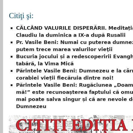
Citiţi şi:
CĂLCÂND VALURILE DISPERĂRII. Meditați
Claudiu la duminica a IX-a după Rusalii
Pr. Vasile Beni: Numai cu puterea dumne
putem trece marea valurilor vieţii
Bucuria jocului și a redescoperirii Evangh
tabără, la Vima Mică
Părintele Vasile Beni: Dumnezeu e la câ
corabiei vieții fiecăruia dintre noi!
Părintele Vasile Beni: Rugăciunea „Doam
mă!” este recunoașterea faptului că omu
mai poate salva singur și că are nevoie 
Dumnezeu