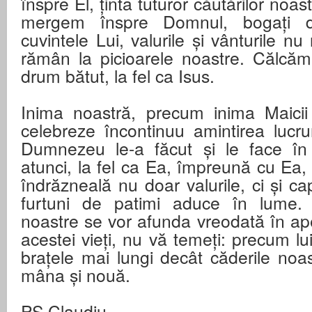
înspre El, ținta tuturor căutărilor noas
mergem înspre Domnul, bogați d
cuvintele Lui, valurile și vânturile nu
rămân la picioarele noastre. Călcă
drum bătut, la fel ca Isus.
Inima noastră, precum inima Maicii 
celebreze încontinuu amintirea lucru
Dumnezeu le-a făcut și le face în 
atunci, la fel ca Ea, împreună cu Ea,
îndrăzneală nu doar valurile, ci și ca
furtuni de patimi aduce în lume. 
noastre se vor afunda vreodată în ape
acestei vieți, nu vă temeți: precum lu
brațele mai lungi decât căderile noas
mâna și nouă.
PS Claudiu