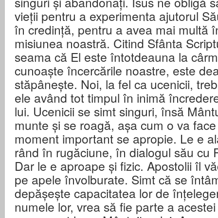
singuri și abandonați. Isus ne obligă s
vieții pentru a experimenta ajutorul Să
în credință, pentru a avea mai multă î
misiunea noastră. Citind Sfânta Scrip
seama că El este întotdeauna la cârma 
cunoaște încercările noastre, este deas
stăpânește. Noi, la fel ca ucenicii, tre
ele având tot timpul în inimă încredere
lui. Ucenicii se simt singuri, însă Mânt
munte și se roagă, așa cum o va face 
moment important se apropie. Le e ală
rând în rugăciune, în dialogul său cu 
Dar le e aproape și fizic. Apostolii îl 
pe apele învolburate. Simt că se întâ
depășește capacitatea lor de înțeleger
numele lor, vrea să fie parte a acestei no