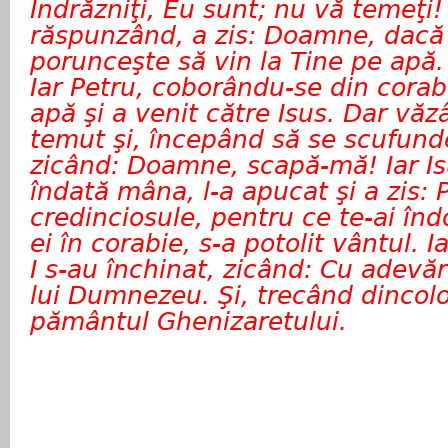
Îndrăzniţi, Eu sunt; nu vă temeţi! 
răspunzând, a zis: Doamne, dacă 
porunceşte să vin la Tine pe apă. E
Iar Petru, coborându-se din corab
apă şi a venit către Isus. Dar văz
temut şi, începând să se scufunde
zicând: Doamne, scapă-mă! Iar Is
îndată mâna, l-a apucat şi a zis: 
credinciosule, pentru ce te-ai înd
ei în corabie, s-a potolit vântul. I
I s-au închinat, zicând: Cu adevăra
lui Dumnezeu. Şi, trecând dincolo
pământul Ghenizaretului.