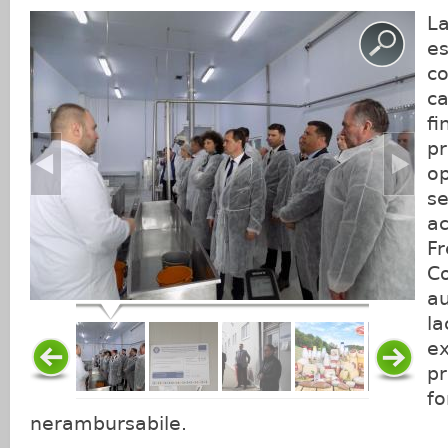
L
e
c
ca
f
p
o
se
ac
F
Co
a
la
e
p
fo
nerambursabile.