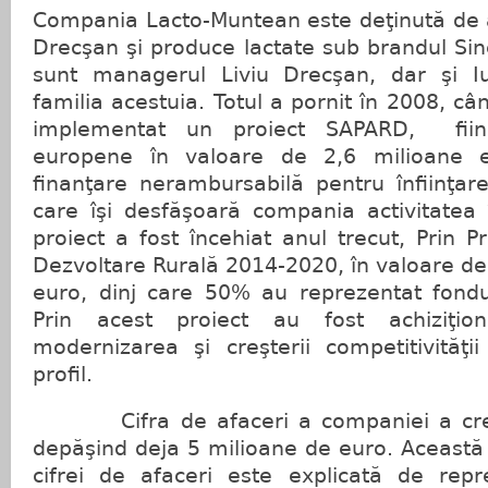
Compania Lacto-Muntean este deţinută de 
Drecşan şi produce lactate sub brandul Sine
sunt managerul Liviu Drecşan, dar şi Iu
familia acestuia. Totul a pornit în 2008, cân
implementat un proiect SAPARD, fiin
europene în valoare de 2,6 milioane 
finanţare nerambursabilă pentru înfiinţare
care îşi desfăşoară compania activitate
proiect a fost încehiat anul trecut, Prin 
Dezvoltare Rurală 2014-2020, în valoare d
euro, dinj care 50% au reprezentat fondu
Prin acest proiect au fost achiziţion
modernizarea şi creşterii competitivităţi
profil.
Cifra de afaceri a companiei a cresc
depăşind deja 5 milioane de euro. Această
cifrei de afaceri este explicată de repr