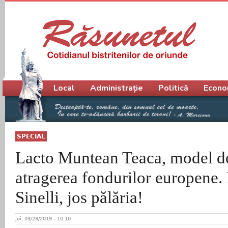
Meniu principal
Local
Administrație
Politică
Econo
SPECIAL
Lacto Muntean Teaca, model de
atragerea fondurilor europene.
Sinelli, jos pălăria!
Joi, 03/28/2019 - 10:10