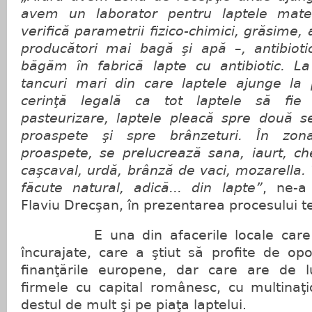
avem un laborator pentru laptele mate
verifică parametrii fizico-chimici, grăsime,
producători mai bagă şi apă –, antibiot
băgăm în fabrică lapte cu antibiotic. La
tancuri mari din care laptele ajunge la 
cerinţă legală ca tot laptele să fie 
pasteurizare, laptele pleacă spre două se
proaspete şi spre brânzeturi. În zon
proaspete, se prelucrează sana, iaurt, ch
caşcaval, urdă, brânză de vaci, mozarella.
făcute natural, adică... din lapte”
, ne-a
Flaviu Drecşan, în prezentarea procesului t
E una din afacerile locale care tre
încurajate, care a ştiut să profite de opor
finanţările europene, dar care are de l
firmele cu capital românesc, cu multinaţi
destul de mult şi pe piaţa laptelui.