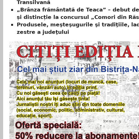
Transilvană
„Brânza frământată de Teaca” – debut de
și distincție la concursul „Comori din Ră
Produsele, meşteşugurile şi tradiţiile, la
zestre a judeţului