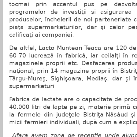
tocmai prin accentul pus pe dezvolt
programelor de investiţii şi asigurarea c
produselor, încheierii de noi parteneriate c
piaţa supermarketurilor, dar şi celor p
calificaţi ai companiei.
De altfel, Lacto Muntean Teaca are 120 de 
60-70 lucrează în fabrică, iar ceilalţi în r
magazinele proprii etc. Desfacerea produs
naţional, prin 14 magazine proprii în Bistriţ
Târgu-Mureş, Sighişoara, Mediaş, dar şi 
supermarketuri.
Fabrica de lactate are o capacitate de proc
40.000 litri de lapte pe zi, materie primă 
la fermele din judeţele Bistriţa-Năsăud ş
micii fermieri individuali, după cum a expli
„Afară avem zona de recepţie unde ajung 