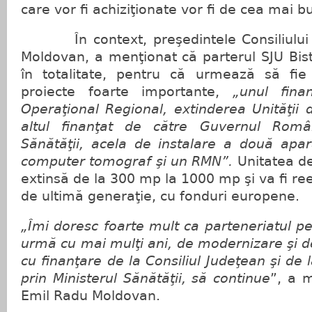
care vor fi achiziţionate vor fi de cea mai b
În context, preşedintele Consiliului 
Moldovan, a menţionat că parterul SJU Bistr
în totalitate, pentru că urmează să fi
proiecte foarte importante,
„unul fina
Operaţional Regional, extinderea Unităţii d
altul finanţat de către Guvernul Români
Sănătăţii, acela de instalare a două apa
computer tomograf şi un RMN”.
Unitatea de
extinsă de la 300 mp la 1000 mp şi va fi re
de ultimă generaţie, cu fonduri europene.
„Îmi doresc foarte mult ca parteneriatul pe
urmă cu mai mulţi ani, de modernizare şi de
cu finanţare de la Consiliul Judeţean şi de
prin Ministerul Sănătăţii, să continue
”, a 
Emil Radu Moldovan.