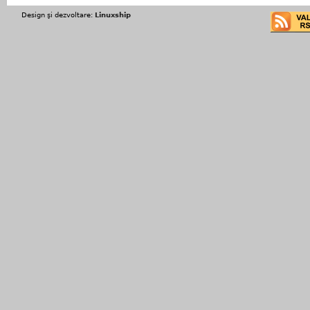
Design şi dezvoltare:
Linuxship