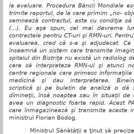
la evaluare. Procedura Băncii Mondiale e
trimite raportul, de la care primim „no- ob
semnează contractul, asta cu condiţia să 
(...). Eu aşa spun, cel mai devreme l
contractele pentru CT-uri şi RMN-uri. Pentru
evaluarea, cred că s-a şi adjudecat. C
înseamnă un sistem care transmite imagin
spitalul din Bistriţa nu există un radiolog
care să interpreteze RMN-ul şi atunci n
centre regionale care primesc informaţiile 
medicină şi dau interpretarea. Bineînţ
scriptică şi pe buletin de analiză o dă s
dimineţii, însă noaptea sau în situaţii d
avea un diagnostic foarte rapid. Acest PA
care înmagazinează şi transmite aceste in
ministrul Florian Bodog.
Ministrul Sănătăţii a ţinut să precize