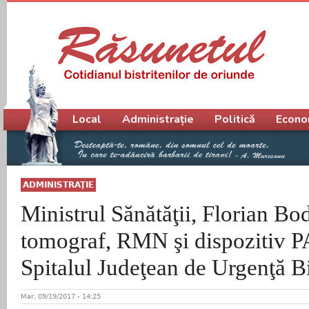
Meniu principal
Local
Administrație
Politică
Econo
ADMINISTRAŢIE
Ministrul Sănătăţii, Florian B
tomograf, RMN şi dispozitiv 
Spitalul Judeţean de Urgenţă Bi
Mar, 09/19/2017 - 14:25