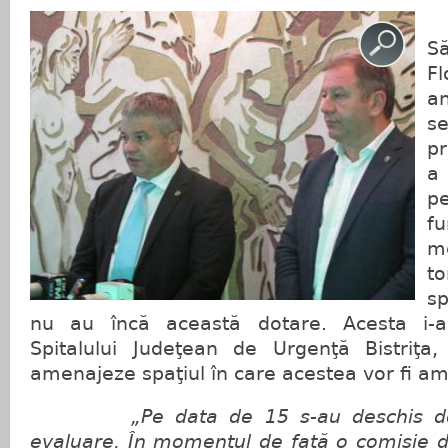
S
F
a
s
p
a
p
fu
m
t
sp
nu au încă această dotare. Acesta i-a
Spitalului Judeţean de Urgenţă Bistriţa
amenajeze spaţiul în care acestea vor fi am
„Pe data de 15 s-au deschis deja
evaluare. În momentul de faţă o comisie de