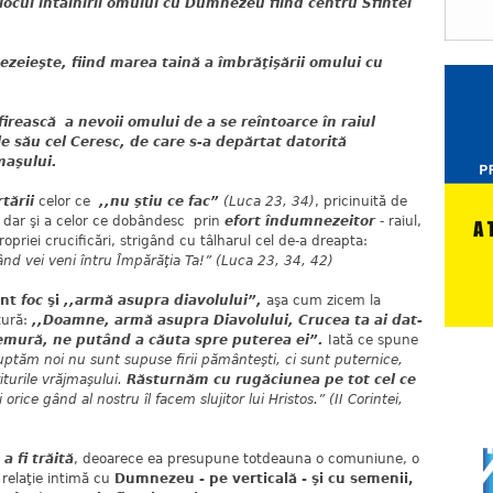
locul întâlnirii omului cu Dumnezeu fiind centru Sfintei
eieşte, fiind marea taină a îmbrăţişării omului cu
irească a nevoii omului de a se reîntoarce în raiul
e său cel Ceresc, de care s-a depărtat datorită
şmaşului.
rtării
celor ce
,,nu ştiu ce fac”
(Luca 23, 34)
, pricinuită de
, dar şi a celor ce dobândesc prin
efort îndumnezeitor
- raiul,
ropriei crucificări, strigând cu tâlharul cel de-a dreapta:
d vei veni întru Împărăţia Ta!” (Luca 23, 34, 42)
unt
foc
şi
,,armă asupra diavolului”,
aşa cum zicem la
tură:
,,Doamne, armă asupra Diavolului, Crucea ta ai dat-
remură, ne putând a căuta spre puterea ei”.
Iată ce spune
uptăm noi nu sunt supuse firii pământeşti, ci sunt puternice,
iturile vrăjmaşului.
Răsturnăm cu rugăciunea
pe tot cel ce
i orice gând al nostru îl facem slujitor lui Hristos.” (II Corintei,
a fi trăită
, deoarece ea presupune totdeauna o comuniune, o
 relaţie intimă cu
Dumnezeu - pe verticală - şi cu semenii,