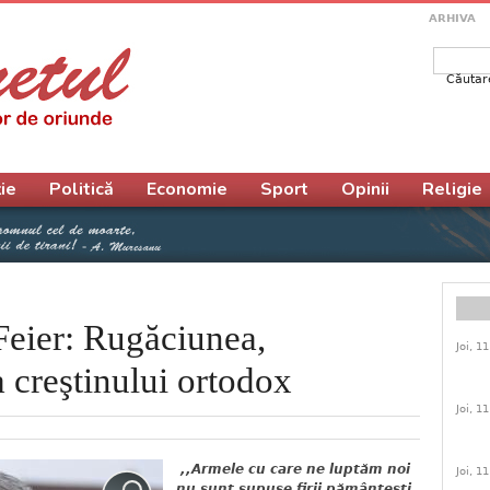
ARHIVA
Căutar
Form
ie
Politică
Economie
Sport
Opinii
Religie
 Feier: Rugăciunea,
Joi, 1
a creştinului ortodox
Joi, 1
,,Armele cu care ne luptăm noi
Joi, 1
nu sunt supuse firii pământeşti,