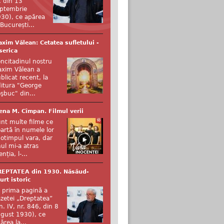
, din 13
ptembrie
30), ce apărea
 București...
xim Vălean: Cetatea sufletului -
serica
ncitadinul nostru
xim Vălean a
blicat recent, la
itura "George
şbuc" din...
ena M. Cîmpan. Filmul verii
nt multe filme ce
artă în numele lor
otimpul vara, dar
ul mi-a atras
enția, l-...
REPTATEA din 1930. Năsăud-
urt istoric
 prima pagină a
zetei „Dreptatea”
n. IV, nr. 846, din 8
gust 1930), ce
ărea la...