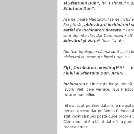
al Sfântului Duh”,
iar la sfârşitul ru
Sfântului Duh”.
Aşa ne învaţă Mântutorul să ne închin
Scriptură:
,,Adevăraţii închinători s
astfel de închinători doreşte!”
Pers
sunt definite clar. Dar Dumnezeu Fiul?
Adevărul şi Viaţa”
(Ioan 14, 6).
Din text înţelegem că mai sunt şi alţi 
niciodată cu semnul Sfintei Cruci !!!
Fiţi
,,închinători adevăraţi”!!!
Î
Fiului şi Sfântului Duh. Amin!
Închinarea
nu înjoseşte fiinţa umană, 
Izvorul Vieţii celei Veşnice, Iisus Hristo
tuturor bucuriilor.
El s-a făcut pe Sine dator în a ne ajut
personaj secundar pe Simon Cirineanul 
atât încât să nu-şi poată duce propria
Cirineanul, ni S-a făcut dator în a pune
propria cruce.