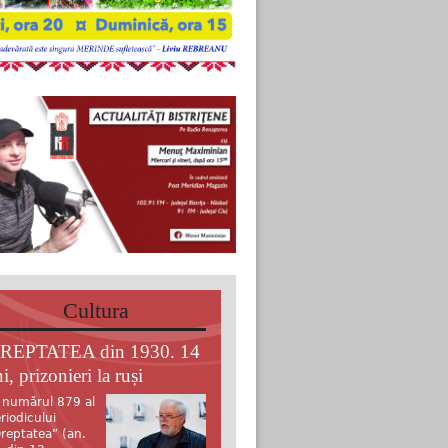
Cultura
REPTATEA din 1930. 14
i, prizonieri la ruși
 numărul 879 al
riodicului
reptatea” (an.