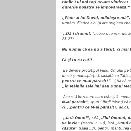
rănile Lui noi toţi ne-am vindecat.
durerile noastre se împovărează.”
,,Fiule al lui David, miluieşte-mă”
urmăm, fiindcă aici îşi are originea ch
,,Dă-i drumul,
(ziceau ucenicii, deran
25-27)
Nu numai că ea nu a tăcut, ci mai t
Fă şi tu ca ea!!!
Ea devine prototipul
Fiului Omului pe 
unică şi nedespărţită, laolaltă cu Tatăl 
pentru ce m-ai părăsit?”
Ştia că n
,,În Mâinile Tale îmi dau Duhul Me
Această întrebare care este şi în inima 
M-ai părăsit?,
spun Sfinţii Părinţi că 
ci:
,,pentru ce M-ai părăsit?,
adică, 
,,Iată Omul!”,
iată
,,Fiul Omului, d
va învia”
(Marcu 9, 30), iată ,,
Omul d
căzute”
(Isaia 53)
, pentru mântuirea c