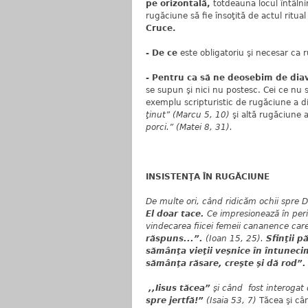
pe orizontală,
totdeauna locul întâlniri
rugăciune să fie însoţită de actul ritual
Cruce.
- De ce
este obligatoriu şi necesar ca r
- Pentru ca să ne deosebim de diav
se supun şi nici nu postesc. Cei ce nu s
exemplu scripturistic de rugăciune a di
ţinut” (Marcu 5, 10)
şi altă rugăciune a
porci.” (Matei 8, 31).
INSISTENŢA ÎN RUGĂCIUNE
De multe ori, când ridicăm ochii spre D
El doar
tace.
Ce impresionează în peric
vindecarea fiicei femeii cananence care
răspuns...”.
(Ioan 15, 25).
Sfinţii p
sămânţa vieţii veşnice în întunec
sămânţa răsare, creşte şi dă rod”.
,,Iisus tăcea”
şi când fost interogat 
spre jertfă!”
(Isaia 53, 7)
Tăcea şi c