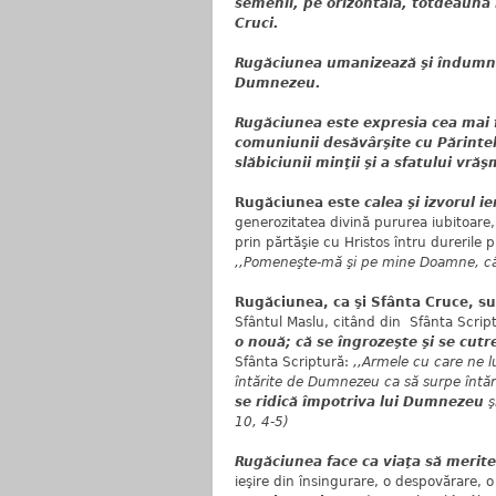
semenii, pe orizontală, totdeauna 
Cruci.
Rugăciunea umanizează şi îndumnez
Dumnezeu.
Rugăciunea este expresia cea mai f
comuniunii desăvârşite cu Părintel
slăbiciunii minţii şi a sfatului vră
Rugăciunea este
calea şi izvorul ie
generozitatea divină pururea iubitoare
prin părtăşie cu Hristos întru durerile p
,,Pomeneşte-mă şi pe mine Doamne, cân
Rugăciunea, ca şi Sfânta Cruce, s
Sfântul Maslu, citând din Sfânta Scrip
o nouă; că se îngrozeşte şi se cut
Sfânta Scriptură:
,,Armele cu care ne l
întărite de Dumnezeu ca să surpe întăr
se ridică împotriva lui Dumnezeu
ş
10, 4-5)
Rugăciunea face ca viaţa să merite 
ieşire din însingurare, o despovărare, o