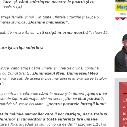
.. Tace şi când suferinţele noastre le poartă şi cu
(Isaia 53,4)
,
striga femeia, şi noi... în toate Sfintele Liturghii şi slujbe o
emarea liturgică
,,Doamne miluieşte!”.
jaţi de insistenţa ei),
,,că strigă în urma noastră”.
(Ioan 15,
are îşi striga suferinţa.
Cruce
, când striga
către Sinele şi Firea Sa divină,
comună
şi cu Duhul Sfânt:
,,Dumnezeul Meu, Dumnezeul Meu
u va fi părăsit, de aceea şi zice mai apoi în îmbrăţişarea Tatălui:
u”.
şi mintea ta, cititorule căzut în necaz şi în dureri:
,,pentru ce
D
este de fapt o afirmaţie.
Aici nu scrie:
,,De ce
M-ai părăsit?,
potrivit Sf. Vasile cel Mare:
,,pentru păcatele întregii lumi”
.
an
În
at în mâinile oamenilor care îl vor răstigni, dar a treia zi
pe
urerilor şi cunoscător a toată suferinţa firii umane
„D
ăreia Mi-ai îngăduit să iau
„chip ca de Om” (Ezechiel 1,26) şi