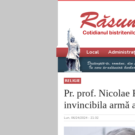
Meniu principal
Local
Administraț
RELIGIE
Pr. prof. Nicolae
invincibila armă 
Lun, 06/24/2024 - 21:32