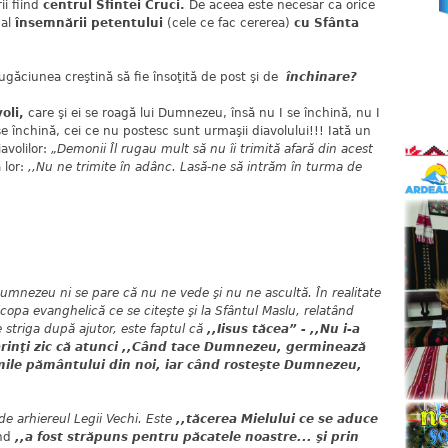
i fiind
centrul Sfintei Cruci.
De aceea este necesar ca orice
 al
însemnării petentului
(cele ce fac cererea)
cu Sfânta
ugăciunea creştină să fie însoţită de post şi de
închinare
?
oli,
care şi ei se roagă lui Dumnezeu, însă nu I se închină, nu I
e închină, cei ce nu postesc sunt urmaşii diavolului!!! Iată un
avolilor:
„Demonii Îl rugau mult să nu îi trimită afară din acest
 lor:
,,Nu ne trimite în adânc. Lasă-ne să intrăm în turma de
umnezeu ni se pare că nu ne vede şi nu ne ascultă. În realitate
opa evanghelică ce se citeşte şi la Sfântul Maslu, relatând
 striga după ajutor, este faptul că
,,Iisus tăcea” - ,,Nu i-a
ărinţi zic că atunci
,,Când tace Dumnezeu, germinează
imile pământului din noi, iar când rosteşte Dumnezeu,
de arhiereul Legii Vechi. Este
,,tăcerea Mielului ce se aduce
ând
,,a fost străpuns pentru păcatele noastre... şi prin