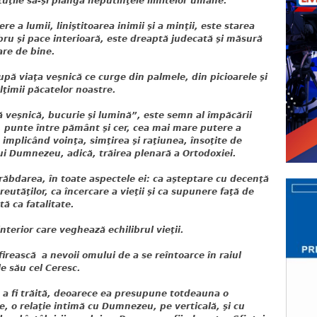
uţile să-şi plângă neputinţele limitelor umane.
 a lumii, liniştitoarea inimii şi a minţii, este starea
ibru şi pace interioară, este dreaptă judecată şi măsură
are de bine.
pă viaţa veşnică ce curge din palmele, din picioarele şi
lţimii păcatelor noastre.
ă veşnică, bucurie şi lumină”, este semn al împăcării
, punte între pământ şi cer, cea mai mare putere a
i, implicând voinţa, simţirea şi raţiunea, însoţite de
lui Dumnezeu, adică, trăirea plenară a Ortodoxiei.
răbdarea, în toate aspectele ei: ca aşteptare cu decenţă
greutăţilor, ca încercare a vieţii şi ca supunere faţă de
ă ca fatalitate.
nterior care veghează echilibrul vieţii.
irească a nevoii omului de a se reîntoarce în raiul
e său cel Ceresc.
 a fi trăită, deoarece ea presupune totdeauna o
e, o relaţie intimă cu Dumnezeu, pe verticală, şi cu