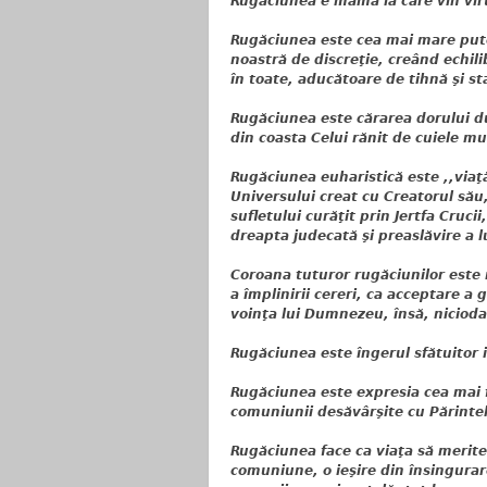
Rugăciunea e mama la care vin virt
Rugăciunea este cea mai mare putere
noastră de discreţie, creând echil
în toate, aducătoare de tihnă şi st
Rugăciunea este cărarea dorului du
din coasta Celui rănit de cuiele mu
Rugăciunea euharistică este ,,viaţ
Universului creat cu Creatorul său
sufletului curăţit prin Jertfa Cruci
dreapta judecată şi preaslăvire a 
Coroana tuturor rugăciunilor este 
a împlinirii cereri, ca acceptare a 
voinţa lui Dumnezeu, însă, niciodat
Rugăciunea este îngerul sfătuitor i
Rugăciunea este expresia cea mai f
comuniunii desăvârşite cu Părintel
Rugăciunea face ca viaţa să merite
comuniune, o ieşire din însingurar