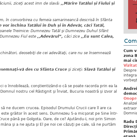
găciunii, ziceţi acest imn de slavă:
,,Mărire Tatălui şi Fiului şi
ăm, în convorbirea cu femeia samarineancă descrisă în Sfânta
e vor închina Tatălui în Duh şi în Adevăr, căci Tatăl,
oanele Treimice: Dumnezeu Tatăl şi Dumnezeu Duhul Sfânt
 Dumnezeu Fiul este
,,Adevărul”,
căci zice
,,Eu sunt Calea,
Come
Cum va
închinători, deosebiţi de cei adevătaţi, care nu se însemnează
zona B
mai ci
Vizita
nsemnaţi-vă des cu Sfânta Cruce
şi ziceţi:
Slavă Tatălui şi
Despre 
integra
vorbeşt
ci o înnobilează, conştientizând-o că se poate racorda prin ea la
Andre
s Domnul nostru cel Răstignit şi Înviat, Bucuria noastră şi izvor al
democ
Onopre
Analiz
a să ne ducem crucea. Episodul Drumului Crucii care îl are ca
extraor
Domnia
este grăitor în acest sens. Dumnezeu S-a micşorat pe Sine într-
 Cruce până pe Golgota. Oare, de ce? Ajutându-L noi prin Simon
Radu D
 mâna şi a ne ajuta şi El pe noi cei căzuţi pe cale, să ne purtăm
Direcț
Primăr
etapă 