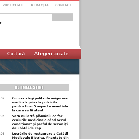
PUBLICITATE
REDACŢIA
CONTACT
e
ular de căutare
Cultură
Alegeri locale
1:07
Cum să alegi polița de asigurare
medicală privată potrivită
pentru tine: 5 aspecte esențiale
la care să fii atent
1:05
Vara nu iartă plămânii: ce fac
ceaiurile medicinale când aerul
condiționat și praful de sezon îți
dau bătăi de cap
1:03
Lucrările de restaurare a Cetății
Medievale Bistrița, finanțate din