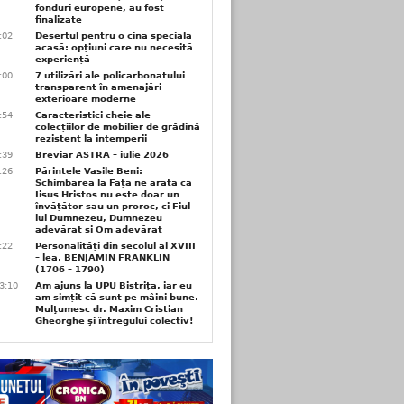
fonduri europene, au fost
finalizate
1:02
Desertul pentru o cină specială
acasă: opțiuni care nu necesită
experiență
1:00
7 utilizări ale policarbonatului
transparent în amenajări
exterioare moderne
0:54
Caracteristici cheie ale
colecțiilor de mobilier de grădină
rezistent la intemperii
6:39
Breviar ASTRA – iulie 2026
6:26
Părintele Vasile Beni:
Schimbarea la Față ne arată că
Iisus Hristos nu este doar un
învățător sau un proroc, ci Fiul
lui Dumnezeu, Dumnezeu
adevărat și Om adevărat
6:22
Personalități din secolul al XVIII
– lea. BENJAMIN FRANKLIN
(1706 – 1790)
3:10
Am ajuns la UPU Bistrița, iar eu
am simțit că sunt pe mâini bune.
Mulţumesc dr. Maxim Cristian
Gheorghe şi întregului colectiv!