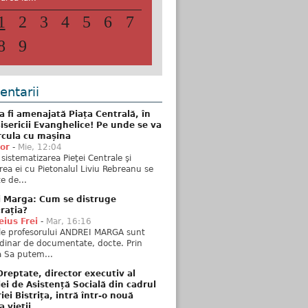
1
2
3
4
5
6
7
8
9
ntarii
 fi amenajată Piața Centrală, în
isericii Evanghelice! Pe unde se va
rcula cu mașina
tor
-
Mie, 12:04
sistematizarea Pieţei Centrale şi
rea ei cu Pietonalul Liviu Rebreanu se
e de...
i Marga: Cum se distruge
rația?
ius Frei
-
Mar, 16:16
ele profesorului ANDREI MARGA sunt
dinar de documentate, docte. Prin
 Sa putem...
reptate, director executiv al
iei de Asistență Socială din cadrul
iei Bistrița, intră într-o nouă
a vieții