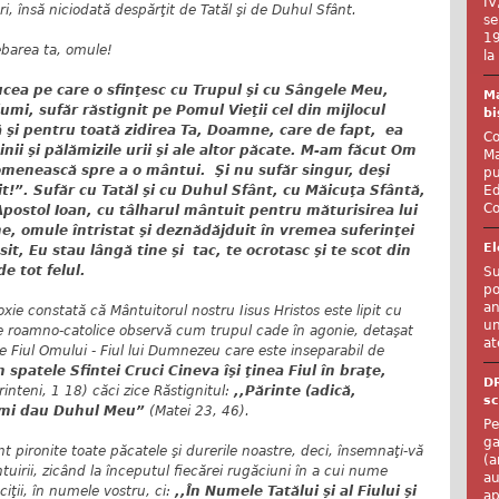
IV
ari, însă niciodată despărţit de Tatăl şi de Duhul Sfânt.
se
19
ebarea ta, omule!
la
rucea pe care o sfinţesc cu Trupul şi cu Sângele Meu,
Ma
umi, sufăr răstignit pe Pomul Vieţii cel din mijlocul
bi
 şi pentru toată zidirea Ta, Doamne, care de fapt, ea
Co
pinii şi pălămizile urii şi ale altor păcate. M-am făcut Om
Ma
omenească spre a o mântui. Şi nu sufăr singur, deşi
pu
Ed
sit!”. Sufăr cu Tatăl şi cu Duhul Sfânt, cu Măicuţa Sfântă,
Co
Apostol Ioan, cu tâlharul mântuit pentru măturisirea lui
ne, omule întristat şi deznădăjduit în vremea suferinţei
El
ăsit, Eu stau lângă tine şi tac, te ocrotasc şi te scot din
de tot felul.
Su
po
an
oxie constată că Mântuitorul nostru Iisus Hristos este lipit cu
un
le roamno-catolice observă cum trupul cade în agonie, detaşat
at
e Fiul Omului - Fiul lui Dumnezeu care este inseparabil de
n spatele Sfintei Cruci Cineva îşi ţinea Fiul în braţe,
D
rinteni, 1 18)
căci zice Răstignitul:
,,Părinte (adică,
sc
 îmi dau Duhul Meu”
(Matei 23, 46).
Pe
ga
nt pironite toate păcatele şi durerile noastre, deci, însemnaţi-vă
(a
irii, zicând la începutul fiecărei rugăciuni în a cui nume
au
iţii, în numele vostru, ci:
,,În Numele Tatălui şi al Fiului şi
ap