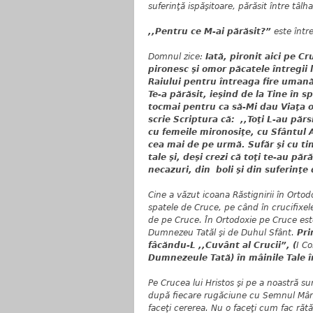
suferinţă ispăşitoare, părăsit între tâlh
,,Pentru ce M-ai părăsit?”
este într
Domnul zice:
Iată, pironit aici pe C
pironesc şi omor păcatele întregii l
Raiului pentru întreaga fire umană
Te-a părăsit, ieşind de la Tine în s
tocmai pentru ca să-Mi dau Viaţa 
scrie Scriptura că: ,,Toţi L-au păr
cu femeile mironosiţe, cu Sfântul 
cea mai de pe urmă. Sufăr şi cu ti
tale şi, deşi crezi că toţi te-au păr
necazuri, din boli şi din suferinţe 
Cine a văzut icoana Răstignirii în Ortod
spatele de Cruce, pe când în crucifixe
de pe Cruce. În Ortodoxie pe Cruce est
Dumnezeu Tatăl şi de Duhul Sfânt.
Pri
fâcăndu-L ,,Cuvânt al Crucii”, (
I Co
Dumnezeule Tată) în mâinile Tale
Pe Crucea lui Hristos şi pe a noastră su
după fiecare rugăciune cu Semnul Mântu
faceţi cererea. Nu o faceţi cum fac rătăc