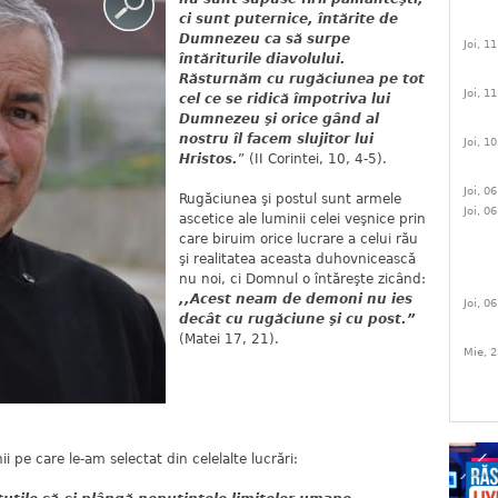
ci sunt puternice, întărite de
Dumnezeu ca să surpe
Joi, 1
întăriturile diavolului.
Răsturnăm cu rugăciunea pe tot
Joi, 1
cel ce se ridică împotriva lui
Dumnezeu şi orice gând al
nostru îl facem slujitor lui
Joi, 1
Hristos.
” (II Corintei, 10, 4-5).
Joi, 0
Rugăciunea şi postul sunt armele
Joi, 0
ascetice ale luminii celei veşnice prin
care biruim orice lucrare a celui rău
şi realitatea aceasta duhovnicească
nu noi, ci Domnul o întăreşte zicând:
,,Acest neam de demoni nu ies
Joi, 0
decât cu rugăciune şi cu post.”
(Matei 17, 21).
Mie, 2
e care le-am selectat din celelalte lucrări: