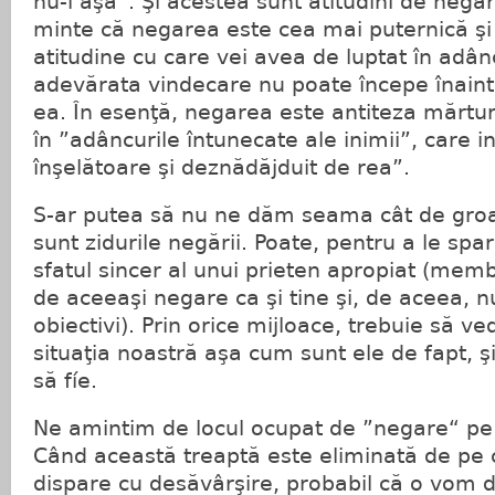
nu-i aşa”. Şi acestea sunt atitudini de negar
minte că negarea este cea mai puternică ş
atitudine cu care vei avea de luptat în adânc
adevărata vindecare nu poate începe înaint
ea. În esenţă, negarea este antiteza mărtur
în ”adâncurile întunecate ale inimii”, care 
înşelătoare şi deznădăjduit de rea”.
S-ar putea să nu ne dăm seama cât de gro
sunt zidurile negării. Poate, pentru a le sp
sfatul sincer al unui prieten apropiat (membri
de aceeaşi negare ca şi tine şi, de aceea, n
obiectivi). Prin orice mijloace, trebuie să ved
situaţia noastră aşa cum sunt ele de fapt, 
să fíe.
Ne amintim de locul ocupat de ”negare“ pe
Când această treaptă este eliminată de pe
dispare cu desăvârşire, probabil că o vom d