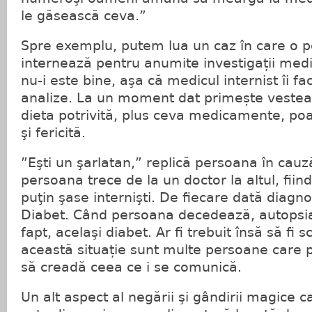
le găsească ceva.”
Spre exemplu, putem lua un caz în care o 
internează pentru anumite investigații medi
nu-i este bine, aşa că medicul internist îi f
analize. La un moment dat primește vestea 
dieta potrivită, plus ceva medicamente, poat
şi fericită.
”Eşti un şarlatan,” replică persoana în cauz
persoana trece de la un doctor la altul, fiin
puţin şase internişti. De fiecare dată diagno
Diabet. Când persoana decedează, autopsi
fapt, acelaşi diabet. Ar fi trebuit însă să fi s
această situație sunt multe persoane care p
să creadă ceea ce i se comunică.
Un alt aspect al negării şi gândirii magice c