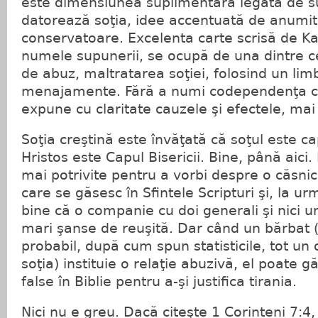
este dimensiunea suplimentară legată de 
datorează soţia, idee accentuată de anumite
conservatoare. Excelenta carte scrisă de Ka
numele supunerii, se ocupă de una dintre c
de abuz, maltratarea soţiei, folosind un limb
menajamente. Fără a numi codependenţa ca
expune cu claritate cauzele şi efectele, mai 
Soţia creştină este învăţată că soţul este c
Hristos este Capul Bisericii. Bine, până aici.
mai potrivite pentru a vorbi despre o căsnic
care se găsesc în Sfintele Scripturi şi, la u
bine că o companie cu doi generali şi nici u
mari şanse de reuşită. Dar când un bărbat (a
probabil, după cum spun statisticile, tot un
soţia) instituie o relaţie abuzivă, el poate g
false în Biblie pentru a-şi justifica tirania.
Nici nu e greu. Dacă citeşte 1 Corinteni 7:4,