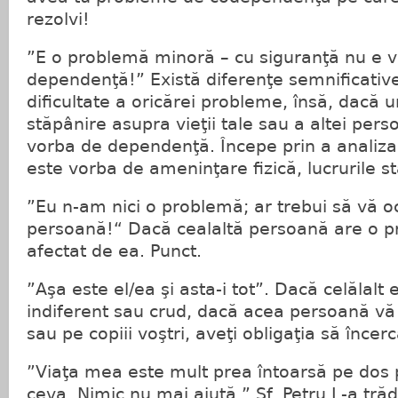
rezolvi!
”E o problemă minoră – cu siguranţă nu e 
dependenţă!” Există diferenţe semnificative
dificultate a oricărei probleme, însă, dacă 
stăpânire asupra vieţii tale sau a altei pers
vorba de dependenţă. Începe prin a analiza
este vorba de ameninţare fizică, lucrurile st
”Eu n-am nici o problemă; ar trebui să vă o
persoană!“ Dacă cealaltă persoană are o pr
afectat de ea. Punct.
”Aşa este el/ea şi asta-i tot”. Dacă celălalt 
indiferent sau crud, dacă acea persoană vă f
sau pe copiii voştri, aveţi obligaţia să încer
”Viaţa mea este mult prea întoarsă pe dos 
ceva. Nimic nu mai ajută.” Sf. Petru L-a t