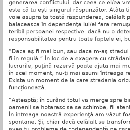
generarea conflictului, dar ceea ce el/ea vre
este că tu eşti singurul răspunzător. Atâta t
voie asupra ta toată răspunderea, celălalt 
bălăcească în dependenţa lui/ei fără remuşca
teribil persoanei respective, dacă nu o det
responsabilitatea pentru toate faptele ei, b
”Dacă aş fi mai bun, sau dacă m-aş strădui 
fi în regulă.” În loc de a exagera cu străda
lucrurile, puţină rezervă poate ajuta mai mu
în acel moment, nu-ţi mai asumi întreaga re
Există un moment de la care strădania ori
funcţionează.
”Aşteaptă; în curând totul va merge spre bi
oamenii se hotărăsc să se schimbe, fii aten
În întreaga noastră experienţă am văzut fo
spontane. Şi, chiar dacă celălalt se transfo
avea tu probleme de codependenţă pe care 