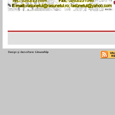
Design şi dezvoltare:
Linuxship