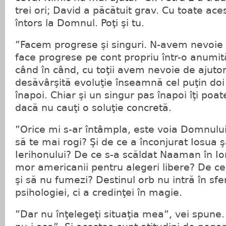
trei ori; David a păcătuit grav. Cu toate ac
întors la Domnul. Poţi şi tu.
”Facem progrese şi singuri. N-avem nevoie 
face progrese pe cont propriu într-o anumit
când în când, cu toţii avem nevoie de ajuto
desăvârşită evoluţie înseamnă cel puţin doi 
înapoi. Chiar şi un singur pas înapoi îţi poat
dacă nu cauţi o soluţie concretă.
”Orice mi s-ar întâmpla, este voia Domnului
să te mai rogi? Şi de ce a înconjurat Iosua şa
Ierihonului? De ce s-a scăldat Naaman în Io
mor americanii pentru alegeri libere? De c
şi să nu fumezi? Destinul orb nu intră în sf
psihologiei, ci a credinţei în magie.
”Dar nu înţelegeţi situaţia mea”, vei spune