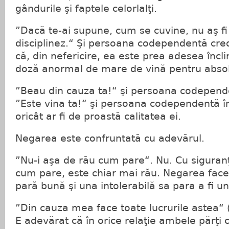
gândurile şi faptele celorlalţi.
”Dacă te-ai supune, cum se cuvine, nu aş fi
disciplinez.“ Şi persoana codependentă cre
că, din nefericire, ea este prea adesea încl
doză anormal de mare de vină pentru absol
”Beau din cauza ta!“ şi persoana codepende
”Este vina ta!“ şi persoana codependentă 
oricât ar fi de proastă calitatea ei.
Negarea este confruntată cu adevărul.
”Nu-i aşa de rău cum pare“. Nu. Cu siguran
cum pare, este chiar mai rău. Negarea face 
pară bună şi una intolerabilă sa para a fi u
”Din cauza mea face toate lucrurile astea“ (
E adevărat că în orice relaţie ambele părţi c