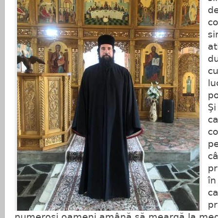
d
co
si
at
du
cu
lu
po
Şi
ca
c
pe
câ
pr
în
ca
pr
numeroşi oameni amână să meargă la med