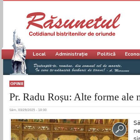
Meniu principal
Local
Administrație
Politică
Econo
OPINII
Pr. Radu Roșu: Alte forme ale 
Sâm, 03/29/2025 - 10:30
Să
ne
si