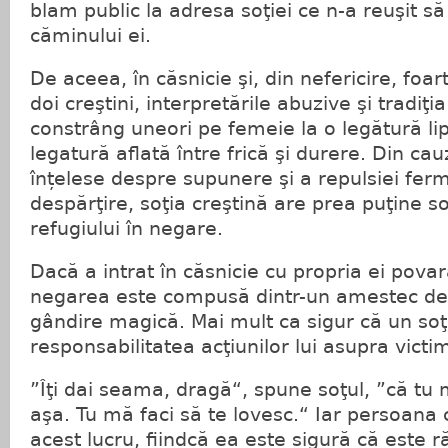
blam public la adresa soţiei ce n-a reuşit să
căminului ei.
De aceea, în căsnicie şi, din nefericire, foa
doi creştini, interpretările abuzive şi tradiţi
constrâng uneori pe femeie la o legătură lips
legatură aflată între frică şi durere. Din cau
înțelese despre supunere şi a repulsiei ferm
despărţire, soţia creştină are prea puţine sol
refugiului în negare.
Dacă a intrat în căsnicie cu propria ei pov
negarea este compusă dintr-un amestec de f
gândire magică. Mai mult ca sigur că un soţ
responsabilitatea acţiunilor lui asupra victim
”Îţi dai seama, dragă“, spune soţul, ”că tu
aşa. Tu mă faci să te lovesc.“ Iar persoan
acest lucru, fiindcă ea este sigură că este