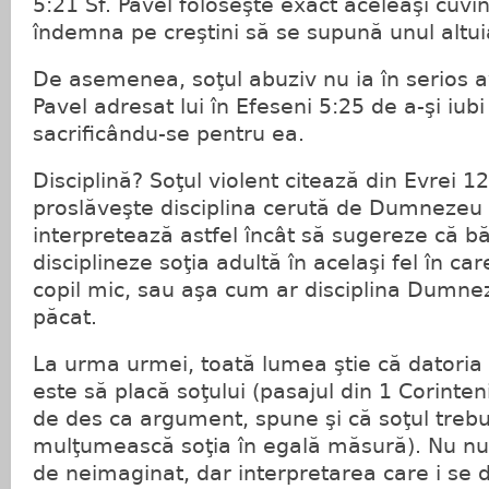
5:21 Sf. Pavel foloseşte exact aceleaşi cuvin
îndemna pe creştini să se supună unul altu
De asemenea, soţul abuziv nu ia în serios a
Pavel adresat lui în Efeseni 5:25 de a-şi iubi
sacrificându-se pentru ea.
Disciplină? Soţul violent citează din Evrei 1
proslăveşte disciplina cerută de Dumnezeu dis
interpretează astfel încât să sugereze că bă
disciplineze soţia adultă în acelaşi fel în c
copil mic, sau aşa cum ar disciplina Dumnez
păcat.
La urma urmei, toată lumea ştie că datoria p
este să placă soţului (pasajul din 1 Corinteni
de des ca argument, spune şi că soţul trebu
mulţumească soţia în egală măsură). Nu num
de neimaginat, dar interpretarea care i se 