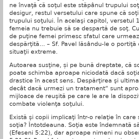
ne învaţă că soţul este stăpânul trupului soţ
desigur, restul versetului care spune că soţ
trupului soţului. În acelaşi capitol, versetul 
femeia nu trebuie să se despartă de soţ. Cu
de puţine femei primesc sfatul care urmeaz
despărţită... – Sf. Pavel lăsându-le o portiţ
situaţii extreme.
Autoarea susţine, și pe bună dreptate, că so
poate schimba aproape niciodată dacă soţi
drastice în acest sens. Despărţirea şi ulti
decât dacă urmezi un tratament“ sunt apro
mijloace de reuşită pe care le are la dispozi
combate violenţa soţului.
Există şi copii implicaţi într-o relaţie în car
soţia? Întotdeauna. Soţia este îndemnată să
(Efeseni 5:22), dar aproape nimeni nu obser