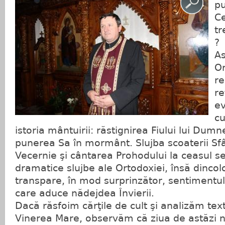
pu
Ce
tr
?
As
O
r
re
e
cu
istoria mântuirii: răstignirea Fiului lui Dum
punerea Sa în mormânt. Slujba scoaterii Sfân
Vecernie şi cântarea Prohodului la ceasul se
dramatice slujbe ale Ortodoxiei, însă dincol
transpare, în mod surprinzător, sentimentul
care aduce nădejdea Învierii.
Dacă răsfoim cărţile de cult şi analizăm text
Vinerea Mare, observăm că ziua de astăzi n