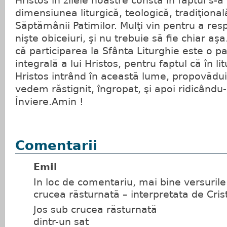
Hristos în zilele noastre constă în faptul s-
dimensiunea liturgică, teologică, tradiţional
Săptămânii Patimilor. Mulţi vin pentru a res
nişte obiceiuri, şi nu trebuie să fie chiar aş
că participarea la Sfânta Liturghie este o pa
integrală a lui Hristos, pentru faptul că în l
Hristos intrând în această lume, propovădui
vedem răstignit, îngropat, şi apoi ridicându-
Înviere.Amin !
Comentarii
Emil
In loc de comentariu, mai bine versurile 
crucea răsturnată – interpretata de Cri
Jos sub crucea răsturnată
dintr-un sat