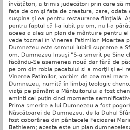
învăţători, a trimis judecători prin care să 
faţă de om şi faţă de creatură, care, odată
suspina şi ea pentru restaurarea fiinţială.
pentru faptul că l-a iubit pe om, nu l-a părăs
aceea a ales un plan de mântuire pentru el 
vede tocmai în Vinerea Patimilor. Moartea pe
Dumnezeu este semnul iubirii supreme a Sfi
om. Dumnezeu Însuşi "S-a smerit pe Sine ch
făcându-Se asemenea nouă dar fără de păca
pe om din robia păcatului şi a morţii şi a-l re
Vinerea Patimilor, vorbim de cea mai mare 
Dumnezeu, numită în limbaj teologic chenoz
viaţă pe pământ a Mântuitorului a fost chen
aminti cel puţin cinci momente semnificative
Prima smerire a lui Dumnezeu a fost pogor
Născătoarei de Dumnezeu, de la Duhul Sfân
fost coborârea din pântecele Fecioarei Mari
Bethleem; acesta este un plan dumnezeiesc 