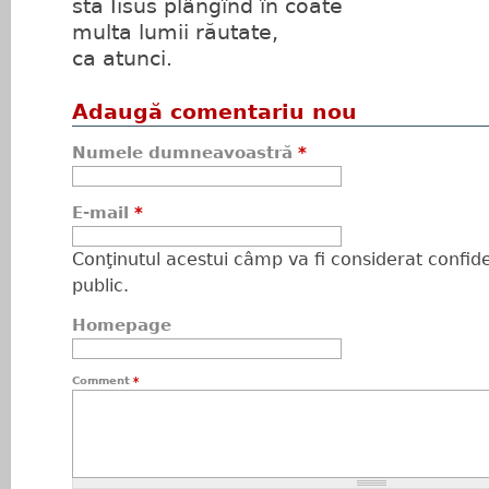
stă Iisus plângînd în coate
multa lumii răutate,
ca atunci.
Adaugă comentariu nou
Numele dumneavoastră
*
E-mail
*
Conţinutul acestui câmp va fi considerat confiden
public.
Homepage
Comment
*