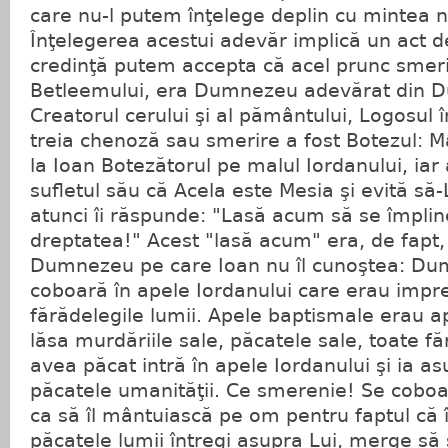
care nu-l putem înţelege deplin cu mintea n
Înţelegerea acestui adevăr implică un act d
credinţă putem accepta că acel prunc smerit
Betleemului, era Dumnezeu adevărat din 
Creatorul cerului şi al pământului, Logosul în
treia chenoză sau smerire a fost Botezul: M
la Ioan Botezătorul pe malul Iordanului, iar
sufletul său că Acela este Mesia şi evită să-
atunci îi răspunde: "Lasă acum să se împli
dreptatea!" Acest "lasă acum" era, de fapt, 
Dumnezeu pe care Ioan nu îl cunoştea: Du
coboară în apele Iordanului care erau impr
fărădelegile lumii. Apele baptismale erau ap
lăsa murdăriile sale, păcatele sale, toate fă
avea păcat intră în apele Iordanului şi ia as
păcatele umanităţii. Ce smerenie! Se coboa
ca să îl mântuiască pe om pentru faptul că 
păcatele lumii întregi asupra Lui, merge să