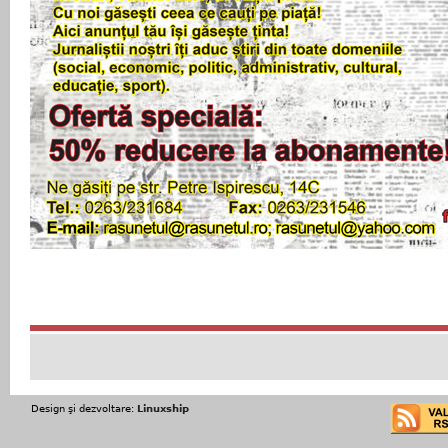
Design şi dezvoltare:
Linuxship