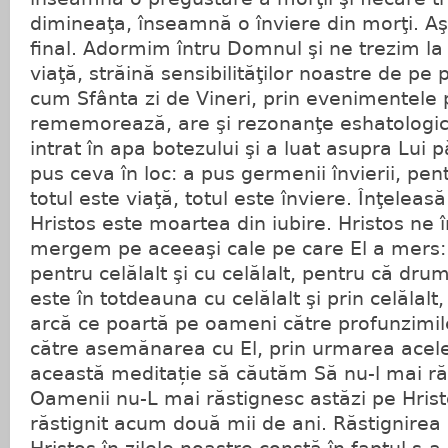
dimineaţa, înseamnă o înviere din morţi. Aş
final. Adormim întru Domnul şi ne trezim la
viaţă, străină sensibilităţilor noastre de pe
cum Sfânta zi de Vineri, prin evenimentele 
rememorează, are şi rezonanţe eshatologice
intrat în apa botezului şi a luat asupra Lui 
pus ceva în loc: a pus germenii învierii, pent
totul este viaţă, totul este înviere. Înţeleas
Hristos este moartea din iubire. Hristos ne
mergem pe aceeaşi cale pe care El a mers:
pentru celălalt şi cu celălalt, pentru că d
este în totdeauna cu celălalt şi prin celălalt,
arcă ce poartă pe oameni către profunzimil
către asemănarea cu El, prin urmarea acele
această meditație să căutăm Să nu-l mai ră
Oamenii nu-L mai răstignesc astăzi pe Hris
răstignit acum două mii de ani. Răstignirea