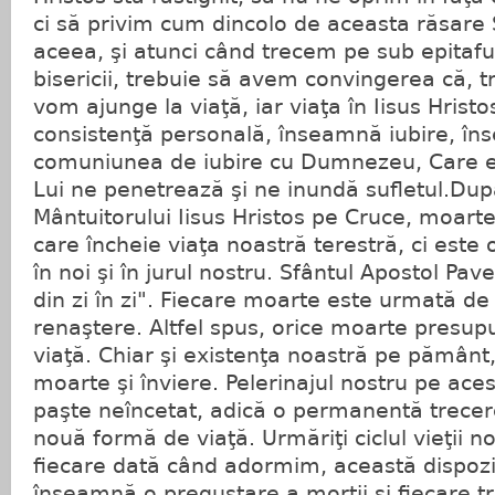
ci să privim cum dincolo de aceasta răsare S
aceea, şi atunci când trecem pe sub epitaful
bisericii, trebuie să avem convingerea că, 
vom ajunge la viaţă, iar viaţa în Iisus Hris
consistenţă personală, înseamnă iubire, în
comuniunea de iubire cu Dumnezeu, Care est
Lui ne penetrează şi ne inundă sufletul.Du
Mântuitorului Iisus Hristos pe Cruce, moart
care încheie viaţa noastră terestră, ci este 
în noi şi în jurul nostru. Sfântul Apostol Pa
din zi în zi". Fiecare moarte este urmată de
renaştere. Altfel spus, orice moarte presu
viaţă. Chiar şi existenţa noastră pe pămân
moarte şi înviere. Pelerinajul nostru pe ac
paşte neîncetat, adică o permanentă trecer
nouă formă de viaţă. Urmăriţi ciclul vieţii n
fiecare dată când adormim, această dispozi
înseamnă o pregustare a morţii şi fiecare t