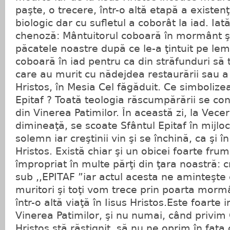
paşte, o trecere, într-o altă etapă a existenţ
biologic dar cu sufletul a coborât la iad. Iat
chenoză: Mântuitorul coboară în mormânt ş
păcatele noastre după ce le-a ţintuit pe l
coboară în iad pentru ca din străfunduri să 
care au murit cu nădejdea restaurării sau a 
Hristos, în Mesia Cel făgăduit. Ce simboliz
Epitaf ? Toată teologia răscumpărării se con
din Vinerea Patimilor. În această zi, la Vece
dimineaţă, se scoate Sfântul Epitaf în mijloc
solemn iar creştinii vin şi se închină, ca şi 
Hristos. Există chiar şi un obicei foarte fru
împropriat în multe părţi din ţara noastră: c
sub ,,EPITAF ”iar actul acesta ne aminteşte
muritori şi toţi vom trece prin poarta morm
într-o altă viaţă în Iisus Hristos.Este foarte 
Vinerea Patimilor, şi nu numai, când privim
Hristos stă răstignit, să nu ne oprim în faţa c