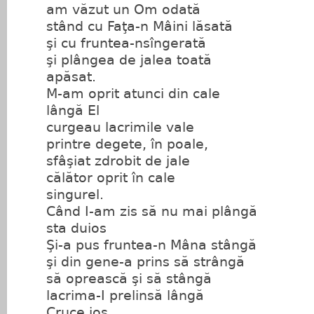
am văzut un Om odată
stând cu Faţa-n Mâini lăsată
şi cu fruntea-nsîngerată
şi plângea de jalea toată
apăsat.
M-am oprit atunci din cale
lângă El
curgeau lacrimile vale
printre degete, în poale,
sfâşiat zdrobit de jale
călător oprit în cale
singurel.
Când I-am zis să nu mai plângă
sta duios
Şi-a pus fruntea-n Mâna stângă
şi din gene-a prins să strângă
să oprească şi să stângă
lacrima-I prelinsă lângă
Cruce jos.