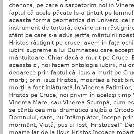
chenoză, pe care o sărbătorim noi în Vinere
faptul că acele păcate le-a ţintuit pe lemnul
această formă geometrică din univers, cel 
instrument de tortură, devine prin răstignirea
sfânt pe care s-a adus jertfa mântuirii noast
Hristos răstignit pe cruce, avem în faţa och
iubirii supreme a lui Dumnezeu care acceptă
mântuitoare. Chiar dacă a murit pe Cruce, El
această zi, noi facem ontologia iubirii, nu o
deoarece prin faptul că Iisus a murit pe Cruce
morţii; prin Iisus Hristos, moartea a fost birui
morţii a fost înlăturată.În Vinerea Patimilor
Hristos pe Cruce, noi privim în acelaşi timp V
Vinerea Mare, sau Vinerea Scumpă, cum est
se cântă cea mai dramatică slujbă a Ortodo
Domnului, care, nu întâmplător, începe prin 
mormânt, Viaţă, pus ai fost, Hristoase!" Deci
moarte iar de la Iisus Hristos încoace moar