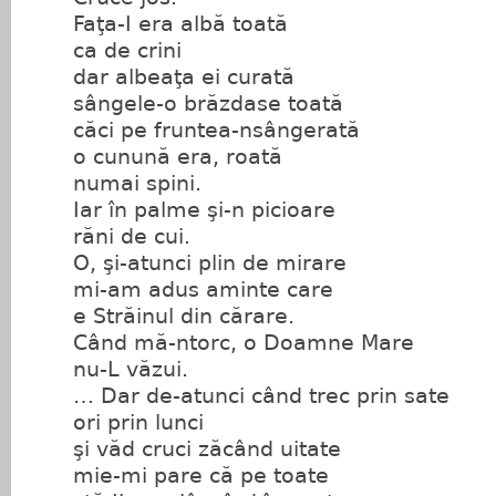
Faţa-I era albă toată
ca de crini
dar albeaţa ei curată
sângele-o brăzdase toată
căci pe fruntea-nsângerată
o cunună era, roată
numai spini.
Iar în palme şi-n picioare
răni de cui.
O, şi-atunci plin de mirare
mi-am adus aminte care
e Străinul din cărare.
Când mă-ntorc, o Doamne Mare
nu-L văzui.
… Dar de-atunci când trec prin sate
ori prin lunci
şi văd cruci zăcând uitate
mie-mi pare că pe toate