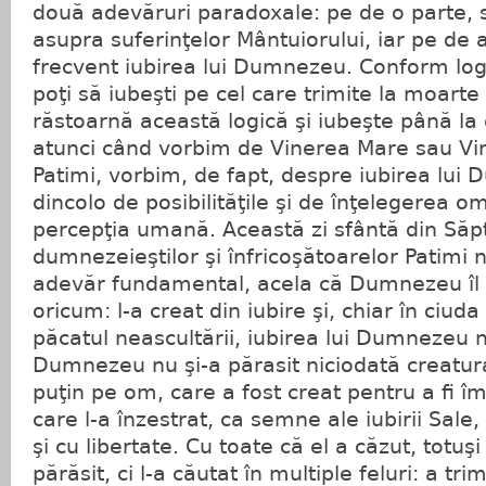
două adevăruri paradoxale: pe de o parte, 
asupra suferinţelor Mântuiorului, iar pe de 
frecvent iubirea lui Dumnezeu. Conform log
poţi să iubeşti pe cel care trimite la moarte 
răstoarnă această logică şi iubeşte până la 
atunci când vorbim de Vinerea Mare sau Vin
Patimi, vorbim, de fapt, despre iubirea lu
dincolo de posibilităţile şi de înţelegerea 
percepţia umană. Această zi sfântă din Să
dumnezeieştilor şi înfricoşătoarelor Patimi
adevăr fundamental, acela că Dumnezeu îl 
oricum: l-a creat din iubire şi, chiar în ciuda
păcatul neascultării, iubirea lui Dumnezeu n
Dumnezeu nu şi-a părasit niciodată creatur
puţin pe om, care a fost creat pentru a fi îm
care l-a înzestrat, ca semne ale iubirii Sale,
şi cu libertate. Cu toate că el a căzut, totu
părăsit, ci l-a căutat în multiple feluri: a tri