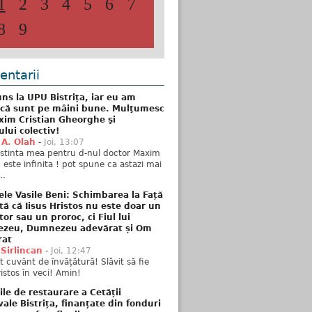
1
2
3
4
5
6
7
8
9
ntarii
ns la UPU Bistrița, iar eu am
 că sunt pe mâini bune. Mulţumesc
xim Cristian Gheorghe şi
ului colectiv!
 A. Olah
-
Joi, 13:07
stinta mea pentru d-nul doctor Maxim
n este infinita ! pot spune ca astazi mai
..
ele Vasile Beni: Schimbarea la Față
tă că Iisus Hristos nu este doar un
tor sau un proroc, ci Fiul lui
zeu, Dumnezeu adevărat și Om
rat
 Sirlincan
-
Joi, 12:47
 cuvânt de învățătură! Slăvit să fie
ristos în veci! Amin!
ile de restaurare a Cetății
ale Bistrița, finanțate din fonduri