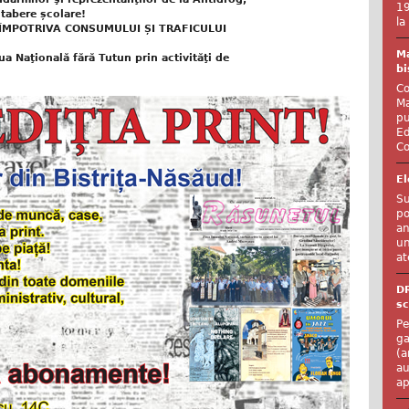
19
 tabere școlare!
la
 ÎMPOTRIVA CONSUMULUI ȘI TRAFICULUI
Ma
a Naţională fără Tutun prin activităţi de
bi
Co
Ma
pu
Ed
Co
El
Su
po
an
un
at
D
sc
Pe
ga
(a
au
ap