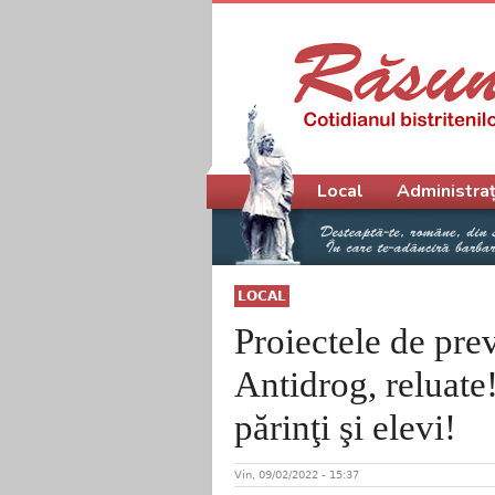
Meniu principal
Local
Administraț
LOCAL
Proiectele de pre
Antidrog, reluate
părinţi şi elevi!
Vin, 09/02/2022 - 15:37