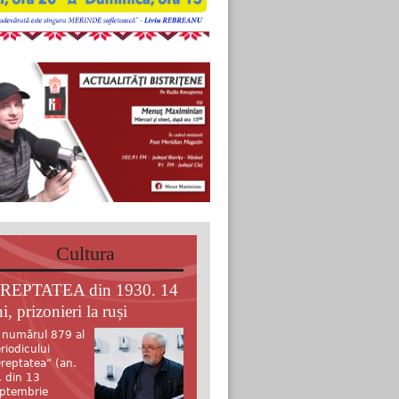
Cultura
REPTATEA din 1930. 14
i, prizonieri la ruși
 numărul 879 al
riodicului
reptatea” (an.
, din 13
ptembrie