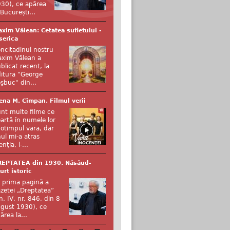
30), ce apărea
 București...
xim Vălean: Cetatea sufletului -
serica
ncitadinul nostru
xim Vălean a
blicat recent, la
itura "George
şbuc" din...
ena M. Cîmpan. Filmul verii
nt multe filme ce
artă în numele lor
otimpul vara, dar
ul mi-a atras
enția, l-...
REPTATEA din 1930. Năsăud-
urt istoric
 prima pagină a
zetei „Dreptatea”
n. IV, nr. 846, din 8
gust 1930), ce
ărea la...