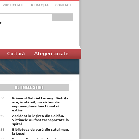
PUBLICITATE
REDACŢIA
CONTACT
e
ular de căutare
Cultură
Alegeri locale
9:56
Primarul Gabriel Lazany: Bistrița
are, în sfârșit, un sistem de
supraveghere funcțional și
extins
9:49
Accident la ieșirea din Coldău.
Victimele au fost transportate la
spital
9:38
Biblioteca de vară din satul meu,
la Leșu!