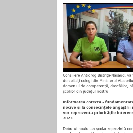
Consiliere Antidrog Bistrița-Năsăud, va
de ceilalți colegi din Ministerul Afaceril
domeniul de competență, dascălilor, pări
școlilor din județul nostru.
Informarea corectă - fundamentată șt
nocive și la consecințele angajăr
vor reprezenta prioritățile interve
2023.
Debutul noului an școlar reprezintă co