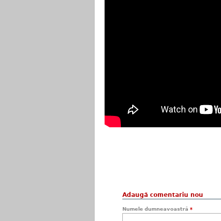
Adaugă comentariu nou
Numele dumneavoastră
*