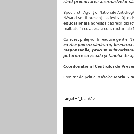
rând promovarea alternativelor săn
Specialiștii Agenției Naționale Antidrog/
Năsăud vor fi prezenți, la festivitățil
educațională
adresată cadrelor didacti
realizate în colaborare cu structuri ale 
Cu acest prilej vor fi readuse genției 
cu risc pentru sănătate, formarea u
responsabile, precum și favorizare
puternice cu școala
și familia de 
C
oordonator al Centrului de Preve
Comisar de poliție,
psiholog
Maria Si
target="_blank">