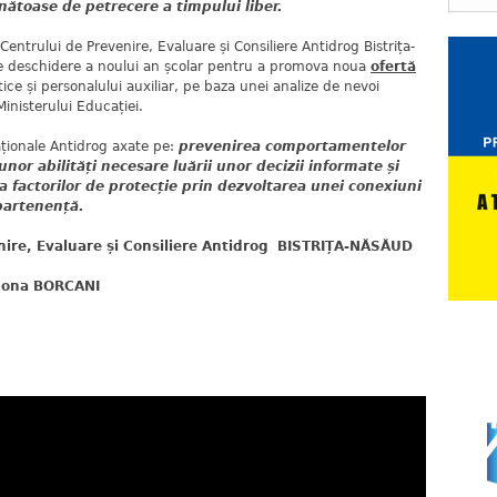
ătoase de petrecere a timpului liber.
Centrului de Prevenire, Evaluare și Consiliere Antidrog Bistrița-
e de deschidere a noului an școlar pentru a promova noua
ofertă
ce și personalului auxiliar, pe baza unei analize de nevoi
Ministerului Educației.
Naționale Antidrog axate pe:
prevenirea comportamentelor
nor abilități necesare luării unor decizii informate și
a factorilor de protecție prin dezvoltarea unei conexiuni
apartenență.
nire, Evaluare și Consiliere Antidrog
BISTRIȚA-NĂSĂUD
mona BORCANI