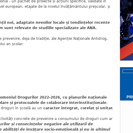
nal - un pachet de proiecte și acțiuni specifice, validate în
el european, etajate de la nivelul învățământului preșcolar, și
nții noi, adaptate nevoilor locale și tendințelor recente
m sunt relevate de studiile specializate ale ANA.
 prevenire, deja de tradiție, ale Agenției Naționale Antidrog,
lui an școlar:
domeniul Drogurilor 2022-2026, cu planurile naționale
are și protocoalele de colaborare interinstituționale
,
 droguri în școală au un
caracter integrat, corelat și unitar.
ctivități concrete de prevenire a consumului de droguri cum ar
rilor și consecințelor negative ale utilizarii de
 abilități de învățare socio-emoțională și nu în ultimul