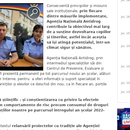
Joi, 1
Consecventă principiilor și misiunii
sale instituționale,
prin fiecare
dintre măsurile implementate,
Joi, 1
Agenția Națională Antidrog
contribuie la obiectivul mai larg
de a susține dezvoltarea copiilor
Joi, 1
și tinerilor, astfel încât aceștia
să își atingă potențialul, într-un
Joi, 1
climat sigur și sănătos.
Agenția Națională Antidrog, prin
intermediul specialiștilor săi din
Joi, 1
Centrul de Prevenire, Evaluare și
 fi prezentă permanent pe tot parcursul noului an școlar, alături
or Interne, pentru a oferi informații și suport specializat în
Joi, 1
nților și elevilor ce deschid din nou, ca în fiecare an, porțile
Joi, 1
iințific - și conștientizarea cu privire la efectele
ii în comportamente de risc precum consumul de droguri
nțiilor noastre pe parcursul întregului an școlar 2022-
ntextul
relansării proiectelor cu tradiție ale
Agenției