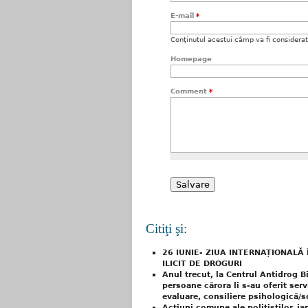
E-mail
*
Conţinutul acestui câmp va fi considerat c
Homepage
Comment
*
Citiţi şi:
26 IUNIE- ZIUA INTERNAȚIONALĂ
ILICIT DE DROGURI
Anul trecut, la Centrul Antidrog B
persoane cărora li s-au oferit ser
evaluare, consiliere psihologică/s
Acțiuni comune ale poliţiştilor, ja