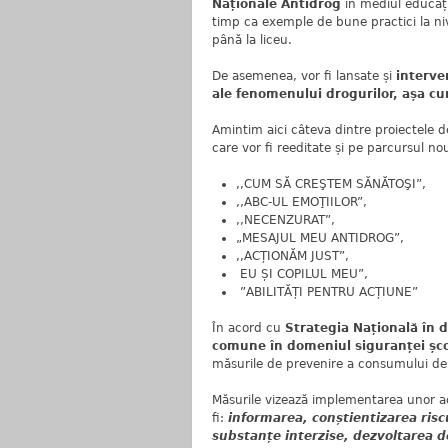
Naționale Antidrog
în mediul educațio
timp ca exemple de bune practici la niv
până la liceu.
De asemenea, vor fi lansate și
interve
ale fenomenului drogurilor, așa cu
Amintim aici câteva dintre proiectele de
care vor fi reeditate și pe parcursul nou
,,CUM SĂ CREŞTEM SĂNĂTOŞI”,
,,ABC-UL EMOŢIILOR”,
,,NECENZURAT”,
„MESAJUL MEU ANTIDROG”,
,,ACȚIONĂM JUST”,
EU ȘI COPILUL MEU”,
”ABILITĂȚI PENTRU ACȚIUNE”
În acord cu
Strategia Națională în 
comune în domeniul siguranței școl
măsurile de prevenire a consumului de
Măsurile vizează implementarea unor a
fi:
informarea, conștientizarea riscu
substanțe interzise, dezvoltarea de