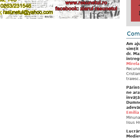
Come
Am aju
simțit
dr. Ma
întreg
Mirela
Recuno
Cristia
traiesc.
Părint
ne ara
învăță
Dumne
adevă
Emilia
Minunat
Iisus H
Lucrăr
Mediev