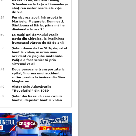
6:26
Răzvan Rus, student teolog:
Schimbarea la Față a Domnului și
sfințirea noilor roade ale viței-
de-vie
6:14
Furnizarea apei, întreruptă în
Mărișelu, Măgurele, Domnești,
Sântioana și Bârla, până mâine
dimineață la ora 7!
5:50
La mulți ani domnului Vasile
Rațiu din Chiraleș, la împlinirea
frumoasei vârste de 85 de ani!
3:56
Șofer, domiciliat în SUA, depistat
băut la volan, în urma unui
accident cu pagube materiale.
Poliția a fost sesizată prin
sistemul eCall
3:49
Două persoane transportate la
spital, în urma unui accident
rutier produs la ieșirea din Șieu
Măgheruș
3:40
Victor Știr: Adevărurile
”Revoluției” din 1989
3:32
Șofer din Năsăud, care circula
haotic, depistat băut la volan