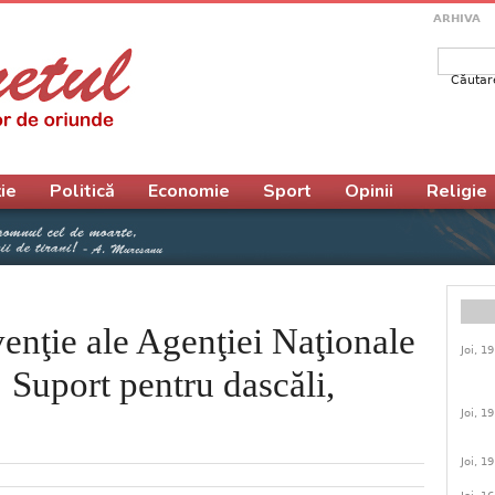
ARHIVA
Căutar
Form
ie
Politică
Economie
Sport
Opinii
Religie
venţie ale Agenţiei Naţionale
Joi, 1
! Suport pentru dascăli,
Joi, 1
Joi, 1