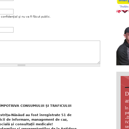
onfidenţial şi nu va fi făcut public.
D
an
 ÎMPOTRIVA CONSUMULUI ȘI TRAFICULUI
În
pe
istrița-Năsăud au fost înregistrate 51 de
„D
vicii de informare, management de caz,
IV
ocială și consultații medicale!
se
ndarmilor şi reprezentanţilor de la Antidrog,