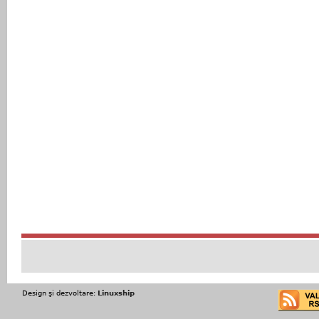
Design şi dezvoltare:
Linuxship