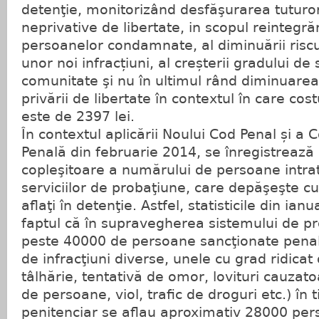
detenţie, monitorizând desfăşurarea tuturo
neprivative de libertate, in scopul reintegrăr
persoanelor condamnate, al diminuării riscu
unor noi infracțiuni, al creșterii gradului de
comunitate şi nu în ultimul rând diminuarea
privării de libertate în contextul în care cos
este de 2397 lei.
În contextul aplicării Noului Cod Penal și a
Penală din februarie 2014, se înregistrează
copleşitoare a numărului de persoane intra
serviciilor de probaţiune, care depăşeşte c
aflaţi în detenţie. Astfel, statisticile din ia
faptul că în supravegherea sistemului de pr
peste 40000 de persoane sancţionate penal
de infracţiuni diverse, unele cu grad ridicat 
tâlhărie, tentativă de omor, lovituri cauzat
de persoane, viol, trafic de droguri etc.) în 
penitenciar se aflau aproximativ 28000 per