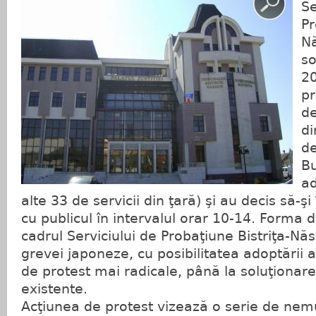
Se
Pr
N
so
20
pr
de
di
de
Bu
ad
alte 33 de servicii din ţară) şi au decis să-
cu publicul în intervalul orar 10-14. Forma 
cadrul Serviciului de Probaţiune Bistriţa-N
grevei japoneze, cu posibilitatea adoptării 
de protest mai radicale, până la soluţionar
existente.
Acţiunea de protest vizează o serie de nemu