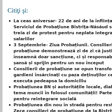
Citiţi şi:
La ceas aniversar- 22 de ani de la înființ
Serviciul de Probaţiune Bistriţa-Năsăud se
treia zi de protest pentru neplata integra
salariilor
3 Septembrie- Ziua Probațiunii. Consilier
probațiune demonstrează zi de zi că justi
înseamnă doar sancțiune, ci și responsabi
șansă și sprijin pentru un nou început
Consilierii de probaţiune se opun transfo
gardieni însărcinaţi cu paza deţinuţilor c
executa pedeapsa la domiciliu
Probațiunea BN și autoritățile locale, dia
tema muncii în folosul comunității! Parte
pentru reintegrare socială
Probațiunea din nou în stradă pentru res
Zece consilieri de probațiune de la Bistri