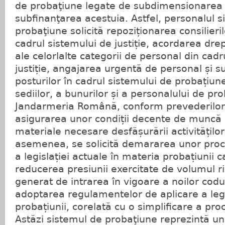
de probaţiune legate de subdimensionarea p
subfinanţarea acestuia. Astfel, personalul s
probaţiune solicită repoziționarea consilieri
cadrul sistemului de justiție, acordarea drep
ale celorlalte categorii de personal din cadr
justiție, angajarea urgentă de personal și 
posturilor în cadrul sistemului de probațiun
sediilor, a bunurilor și a personalului de pr
Jandarmeria Română, conform prevederilor 
asigurarea unor condiții decente de muncă ș
materiale necesare desfășurării activităților
asemenea, se solicită demararea unor proc
a legislației actuale în materia probațiunii 
reducerea presiunii exercitate de volumul ri
generat de intrarea în vigoare a noilor codu
adoptarea regulamentelor de aplicare a legi
probațiunii, corelată cu o simplificare a proc
Astăzi sistemul de probaţiune reprezintă uni