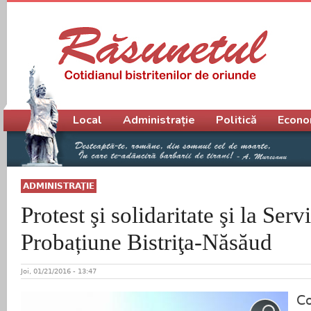
Meniu principal
Local
Administrație
Politică
Econo
ADMINISTRAŢIE
Protest şi solidaritate şi la Serv
Probațiune Bistriţa-Năsăud
Joi, 01/21/2016 - 13:47
Co