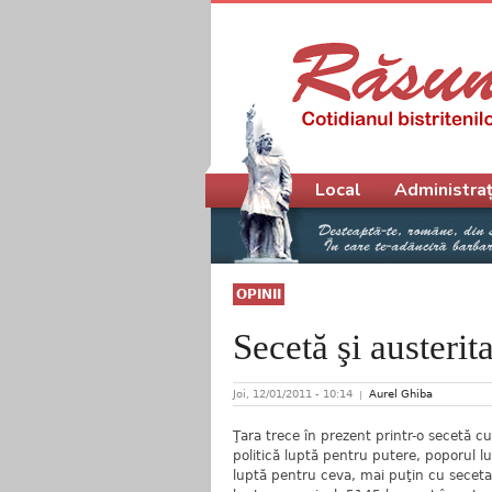
Meniu principal
Local
Administraț
OPINII
Secetă şi austerit
Joi, 12/01/2011 - 10:14
Aurel Ghiba
Ţara trece în prezent printr-o secetă cu
politică luptă pentru putere, poporul l
luptă pentru ceva, mai puţin cu seceta