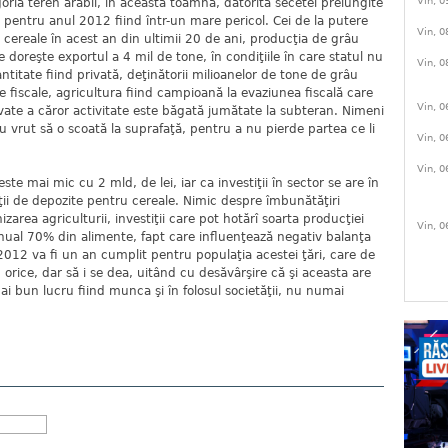
Vin, 0
oria teren arabil, în această toamnă, datorită secetei prelungite
i pentru anul 2012 fiind într-un mare pericol. Cei de la putere
Vin, 0
cereale în acest an din ultimii 20 de ani, producţia de grâu
e doreşte exportul a 4 mil de tone, în condiţiile în care statul nu
Vin, 0
titate fiind privată, deţinătorii milioanelor de tone de grâu
e fiscale, agricultura fiind campioană la evaziunea fiscală care
Vin, 0
rivate a căror activitate este băgată jumătate la subteran. Nimeni
u vrut să o scoată la suprafaţă, pentru a nu pierde partea ce li
Vin, 0
Vin, 0
te mai mic cu 2 mld, de lei, iar ca investiţii în sector se are în
ţii de depozite pentru cereale. Nimic despre îmbunătăţiri
zarea agriculturii, investiţii care pot hotărî soarta producţiei
Vin, 0
anual 70% din alimente, fapt care influenţează negativ balanţa
ul 2012 va fi un an cumplit pentru populaţia acestei ţări, care de
 orice, dar să i se dea, uitând cu desăvârşire că şi aceasta are
mai bun lucru fiind munca şi în folosul societăţii, nu numai