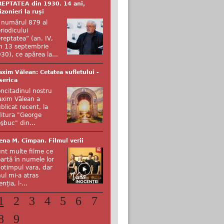
EPTATEA din 1930. 14 ani,
izonieri la ruși
 numărul 879 al
riodicului
reptatea” (an. IV,
n 13 septembrie
30), ce apărea la...
xim Vălean: Cetatea sufletului -
serica
ncitadinul nostru
xim Vălean a
blicat recent, la
itura "George
şbuc" din...
ena M. Cîmpan. Filmul verii
nt multe filme ce
artă în numele lor
otimpul vara, dar
ul mi-a atras
enția, l-...
1
2
3
4
5
6
7
8
9