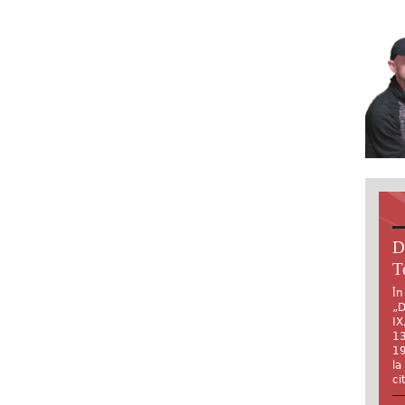
D
T
În
„D
IX
13
19
la
ci