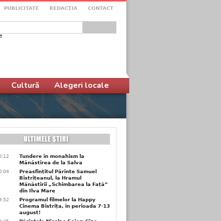
PUBLICITATE
REDACŢIA
CONTACT
e
ular de căutare
Cultură
Alegeri locale
0:12
Tundere în monahism la
Mănăstirea de la Salva
0:04
Preasfințitul Părinte Samuel
Bistrițeanul, la Hramul
Mănăstirii „Schimbarea la Față”
din Ilva Mare
9:52
Programul filmelor la Happy
Cinema Bistrița, în perioada 7-13
august!