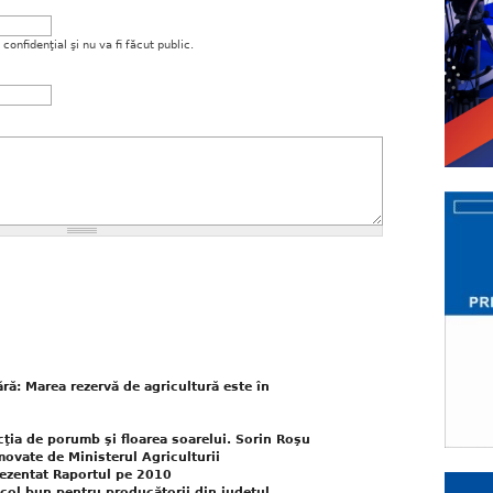
onfidenţial şi nu va fi făcut public.
ără: Marea rezervă de agricultură este în
cţia de porumb şi floarea soarelui. Sorin Roşu
omovate de Ministerul Agriculturii
prezentat Raportul pe 2010
col bun pentru producătorii din judeţul