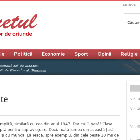
ARHIVA
Căutar
Form
ie
Politică
Economie
Sport
Opinii
Religie
ate
Vin, 1
Vin, 1
mplită, similară cu cea din anul 1947. Dar cui îi pasă? Clasa
Vin, 0
uptă pentru supravieţuire. Deci, toată lumea din această ţară
 şi cu munca. La Teaca, spre exemplu, din cele peste 10 mii de