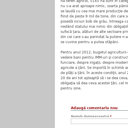
ha teren agricol, 5145 ha sunt în categ
nu s-a arat aproape nimic, soarta pâini
se laudă cu cea mai mare producţie de 
fiind de peste 9 mil de tone, din care s
posedă niciun bob de grâu, întreaga can
nedând statului mai nimic din obligaţiil
sufocă ţara, alături de alte sectoare p
din cei care s-au perindat la putere n-a
se cuvine pentru a putea stăpâni.
Pentru anul 2012, bugetul agriculturii es
vedere bani pentru IMM-uri şi construc
funciare, despre irigaţii, despre moderni
agricole a ţării. Se importă în schimb 
de plăţi a ţării. În aceste condiţii, an
20 de ani tot aşteaptă să i se dea ceva,
obligaţia să dea ceva acestei ţări, cel 
pentru sine.
Adaugă comentariu nou
Numele dumneavoastră
*