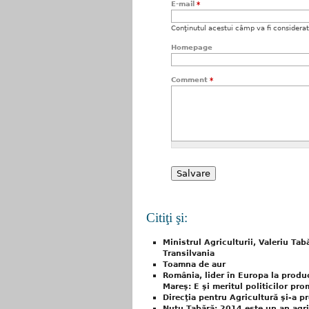
E-mail
*
Conţinutul acestui câmp va fi considerat c
Homepage
Comment
*
Citiţi şi:
Ministrul Agriculturii, Valeriu Tab
Transilvania
Toamna de aur
România, lider în Europa la produ
Mareş: E şi meritul politicilor pr
Direcţia pentru Agricultură şi-a 
Nuţu Tabără: 2014 este un an agri