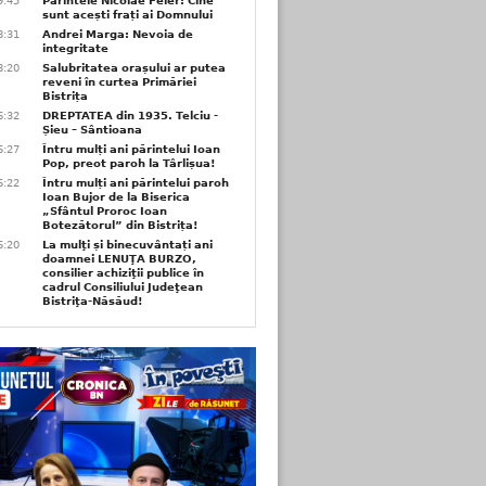
9:45
Părintele Nicolae Feier: Cine
sunt acești frați ai Domnului
8:31
Andrei Marga: Nevoia de
integritate
8:20
Salubritatea orașului ar putea
reveni în curtea Primăriei
Bistrița
6:32
DREPTATEA din 1935. Telciu -
Șieu – Sântioana
6:27
Întru mulți ani părintelui Ioan
Pop, preot paroh la Târlișua!
6:22
Întru mulți ani părintelui paroh
Ioan Bujor de la Biserica
„Sfântul Proroc Ioan
Botezătorul” din Bistrița!
6:20
La mulţi și binecuvântați ani
doamnei LENUŢA BURZO,
consilier achiziţii publice în
cadrul Consiliului Judeţean
Bistriţa-Năsăud!