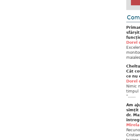
Come
Primar
sfârși
funcți
Dorel 
Excelent
monitor
maiales
Cheltu
Cât co
ce nu 
Dorel 
Nimic n
timpul 
"......
Am aju
simțit
dr. Ma
întreg
Mirela
Recuno
Cristia
traiesc.