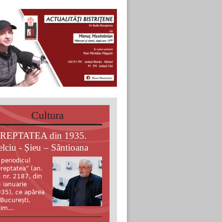
Cultura
REPTATEA din 1935.
elciu - Șieu – Sântioana
 periodicul
reptatea” (an.
, nr. 2187, din
 ianuarie
35), ce apărea
 București,
tim...