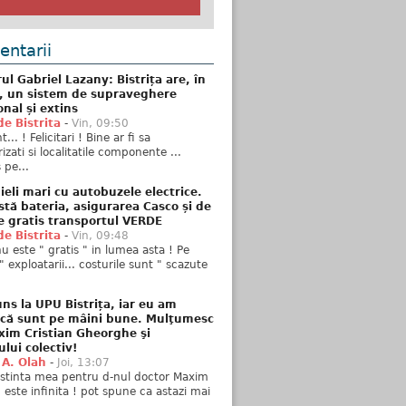
ntarii
ul Gabriel Lazany: Bistrița are, în
t, un sistem de supraveghere
onal și extins
de Bistrita
-
Vin, 09:50
... ! Felicitari ! Bine ar fi sa
izati si localitatile componente ...
 pe...
ieli mari cu autobuzele electrice.
stă bateria, asigurarea Casco și de
e gratis transportul VERDE
de Bistrita
-
Vin, 09:48
u este " gratis " in lumea asta ! Pe
" exploatarii... costurile sunt " scazute
ns la UPU Bistrița, iar eu am
 că sunt pe mâini bune. Mulţumesc
xim Cristian Gheorghe şi
ului colectiv!
 A. Olah
-
Joi, 13:07
stinta mea pentru d-nul doctor Maxim
n este infinita ! pot spune ca astazi mai
..