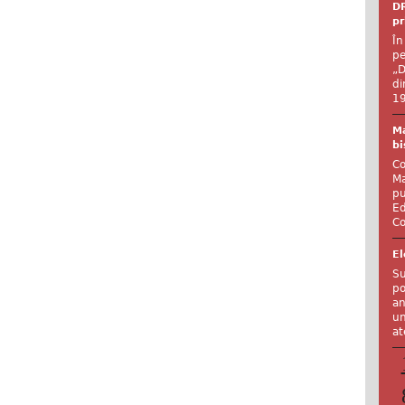
DR
pr
În
pe
„D
di
19
Ma
bi
Co
Ma
pu
Ed
Co
El
Su
po
an
un
at