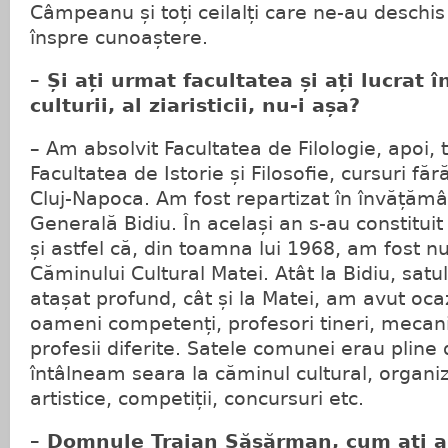
Câmpeanu și toți ceilalți care ne-au deschis 
înspre cunoaștere.
– Și ați urmat facultatea și ați lucrat 
culturii, al ziaristicii, nu-i așa?
– Am absolvit Facultatea de Filologie, apoi, 
Facultatea de Istorie și Filosofie, cursuri fă
Cluj-Napoca. Am fost repartizat în învățămâ
Generală Bidiu. În același an s-au constitui
și astfel că, din toamna lui 1968, am fost nu
Căminului Cultural Matei. Atât la Bidiu, sat
atașat profund, cât și la Matei, am avut oca
oameni competenți, profesori tineri, mecan
profesii diferite. Satele comunei erau pline 
întâlneam seara la căminul cultural, orga
artistice, competiții, concursuri etc.
– Domnule Traian Săsărman, cum ați aj