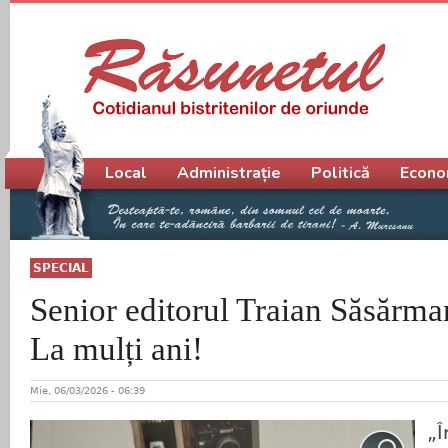
Meniu principal
Local
Administrație
Politică
Econo
SPECIAL
Senior editorul Traian Săsărman
La mulți ani!
Mie, 06/03/2026 - 06:39
„Î