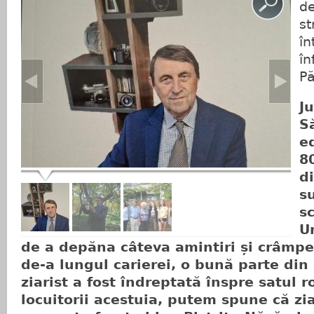
de
st
în
î
P
Ju
S
e
8
d
s
sc
U
de a depăna câteva amintiri și crâmpe
de-a lungul carierei, o bună parte din 
ziarist a fost îndreptată înspre satul 
locuitorii acestuia, putem spune că zia