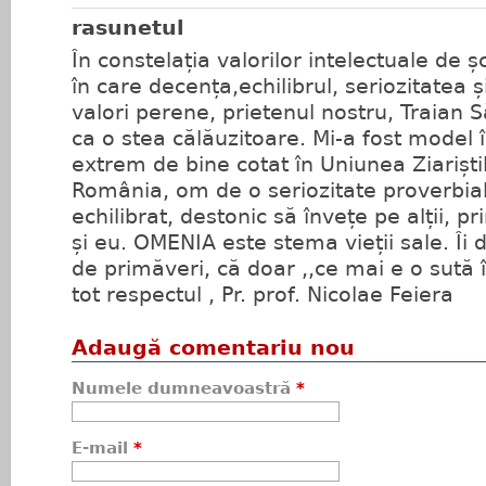
rasunetul
În constelația valorilor intelectuale de 
în care decența,echilibrul, seriozitatea ș
valori perene, prietenul nostru, Traian 
ca o stea călăuzitoare. Mi-a fost model î
extrem de bine cotat în Uniunea Ziariștil
România, om de o seriozitate proverbial
echilibrat, destonic să învețe pe alții, 
și eu. OMENIA este stema vieții sale. Îi
de primăveri, că doar ,,ce mai e o sută î
tot respectul , Pr. prof. Nicolae Feiera
Adaugă comentariu nou
Numele dumneavoastră
*
E-mail
*