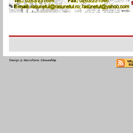
Design şi dezvoltare:
Linuxship