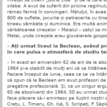
silabe. A avut de suferit din pricina regimul
rămas fermă în convingeri. Măluțul, în ace
800 de suflete, jocurile și petrecerile cu tiner
țineau sâmbăta și duminica. Era multă anima
sărbătoarea cireșelor – Maialul – satul se m
Matei, unde cireșele erau giuvaierele gospod
– Ați urmat liceul la Beclean, având p
în care pulsa o atmosferă de studiu te
– În acest an aniversăm 62 de ani de la abs
1964 și-a stabilit de mulți ani să se întâlne
fiecare început de iunie, ceea ce se va înt
să spun că la Beclean am avut profesori de o
pregătire profesională. Și, ca un singur argu
65 de absolvenți din 1964, 50 au urmat stud
face plăcere să-i amintesc pe iluștrii noștri d
Crețu, L. Timaru, Gh. Isă, S. Scripeți, P. Săpl