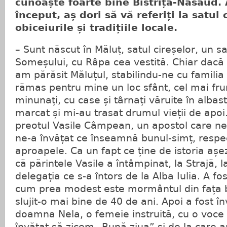
cunoaște foarte bine Bistrița-Năsăud. 
început, aș dori să vă referiți la satul 
obiceiurile și tradițiile locale.
– Sunt născut în Măluț, satul cireșelor, un s
Someșului, cu Râpa cea vestită. Chiar dacă 
am părăsit Măluțul, stabilindu-ne cu familia 
rămas pentru mine un loc sfânt, cel mai fr
minunați, cu case și târnați văruite în alba
marcat și mi-au trasat drumul vieții de apoi
preotul Vasile Câmpean, un apostol care ne 
ne-a învățat ce înseamnă bunul-simț, respect
aproapele. Ca un fapt ce ține de istoria așe
că părintele Vasile a întâmpinat, la Strajă,
delegația ce s-a întors de la Alba Iulia. A 
cum prea modest este mormântul din fața bi
slujit-o mai bine de 40 de ani. Apoi a fost 
doamna Nela, o femeie instruită, cu o voce 
învățat să zicem „Bună ziua” și de la care 