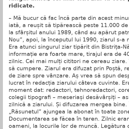
ridicate.
– Mă bucur că fac încă parte din acest minun
iată, a reușit să tipărească peste 11.000 de 
la sfârșitul anului 1989, când au apărut pa
Nou”, apoi, la începutul lui 1990, ziarul s-a
Era atunci singurul ziar tipărit din Bistrița
informație era foarte mare, tirajul era de 
zilnic. Cei mai mulți cititori ne cereau ziare
să cumpere. Ziarul era difuzat prin Poștă, 
de ziare spre vânzare. Aș vrea să spun desp
lucrat în redacția ziarului câteva cuvinte. E
moment dat: redactori, tehnoredactori, core
colegii tipografi – meseriași desăvârșiți – a
zilnică a ziarului. Și difuzarea mergea bine. 
„Răsunetul” ajungea la abonat în toate zone
Documentarea se făcea în teren. Zilnic eram
oameni, la locurile lor de muncă. Legătura 