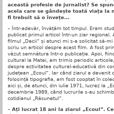
această profesie de jurnalist? Se spune
acela care se gândește toată viața la 
fi trebuit să o învețe...
– Într-adevăr, învățăm tot timpul. Eram st
publicat primul articol într-un ziar regional
filmul „Dacii” și atunci mi s-a solicitat să-m
scriu un articol despre acest film. A fost 
văzut semnătura într-o publicație. Apoi, fii
cultural la Matei, am trimis periodic articole
despre activitatea cultural-educativă din co
județean „Ecoul”. Iar când ziarul a devenit c
folosință tipografia, am fost cooptat în cole
aici și, de atunci, din iulie 1971, lucrez la „
decembrie 1989, când lucrurile s-au schimba
cotidianul „Răsunetul”.
– Ați lucrat 18 ani la ziarul „Ecoul”. 