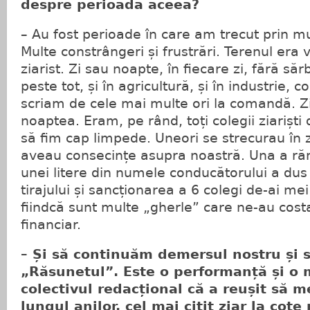
despre perioada aceea?
– Au fost perioade în care am trecut prin 
Multe constrângeri și frustrări. Terenul era 
ziarist. Zi sau noapte, în fiecare zi, fără săr
peste tot, și în agricultură, și în industrie, 
scriam de cele mai multe ori la comandă. Zi
noaptea. Eram, pe rând, toți colegii ziariști 
să fim cap limpede. Uneori se strecurau în z
aveau consecințe asupra noastră. Una a ră
unei litere din numele conducătorului a dus
tirajului și sancționarea a 6 colegi de-ai mei
fiindcă sunt multe „gherle” care ne-au costa
financiar.
– Și să continuăm demersul nostru și 
„Răsunetul”. Este o performanță și o
colectivul redacțional că a reușit să m
lungul anilor, cel mai citit ziar la cote