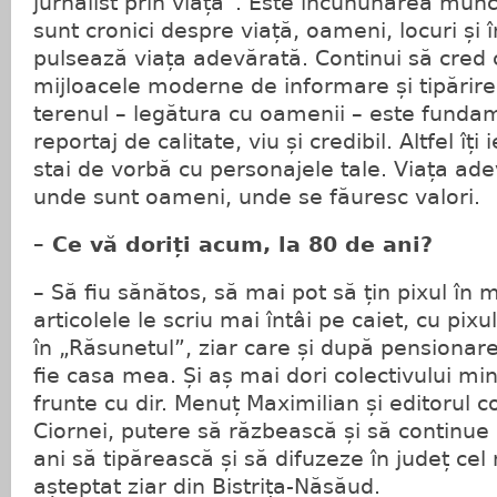
jurnalist prin viață”. Este încununarea munci
sunt cronici despre viață, oameni, locuri și 
pulsează viața adevărată. Continui să cred 
mijloacele moderne de informare și tipărire
terenul – legătura cu oamenii – este funda
reportaj de calitate, viu și credibil. Altfel îț
stai de vorbă cu personajele tale. Viața ad
unde sunt oameni, unde se făuresc valori.
– Ce vă doriți acum, la 80 de ani?
– Să fiu sănătos, să mai pot să țin pixul în
articolele le scriu mai întâi pe caiet, cu pixu
în „Răsunetul”, ziar care și după pensiona
fie casa mea. Și aș mai dori colectivului minu
frunte cu dir. Menuț Maximilian și editorul 
Ciornei, putere să răzbească și să continue 
ani să tipărească și să difuzeze în județ cel 
așteptat ziar din Bistrița-Năsăud.