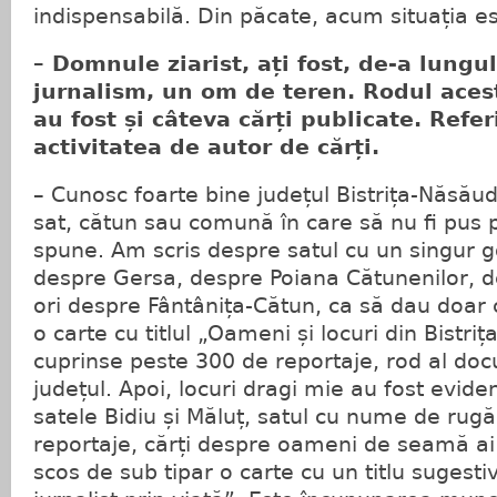
indispensabilă. Din păcate, acum situația est
– Domnule ziarist, ați fost, de-a lungu
jurnalism, un om de teren. Rodul ace
au fost și câteva cărți publicate. Referi
activitatea de autor de cărți.
– Cunosc foarte bine județul Bistrița-Năsăud
sat, cătun sau comună în care să nu fi pus p
spune. Am scris despre satul cu un singur 
despre Gersa, despre Poiana Cătunenilor, 
ori despre Fântânița-Cătun, ca să dau doar 
o carte cu titlul „Oameni și locuri din Bistr
cuprinse peste 300 de reportaje, rod al doc
județul. Apoi, locuri dragi mie au fost evidenț
satele Bidiu și Măluț, satul cu nume de rugă
reportaje, cărți despre oameni de seamă ai
scos de sub tipar o carte cu un titlu sugesti