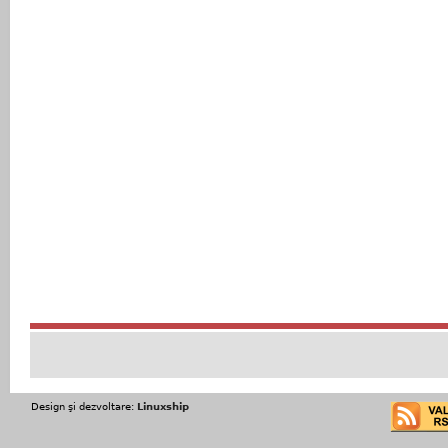
Design şi dezvoltare:
Linuxship