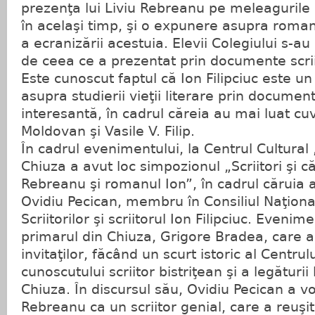
prezenţa lui Liviu Rebreanu pe meleagurile
în acelaşi timp, şi o expunere asupra roman
a ecranizării acestuia. Elevii Colegiului s-au 
de ceea ce a prezentat prin documente scrii
Este cunoscut faptul că Ion Filipciuc este un
asupra studierii vieţii literare prin docume
interesantă, în cadrul căreia au mai luat cuv
Moldovan şi Vasile V. Filip.
În cadrul evenimentului, la Centrul Cultural
Chiuza a avut loc simpozionul „Scriitori şi căr
Rebreanu şi romanul Ion”, în cadrul căruia a
Ovidiu Pecican, membru în Consiliul Naţional
Scriitorilor şi scriitorul Ion Filipciuc. Eveni
primarul din Chiuza, Grigore Bradea, care a
invitaţilor, făcând un scurt istoric al Centr
cunoscutului scriitor bistriţean şi a legături
Chiuza. În discursul său, Ovidiu Pecican a v
Rebreanu ca un scriitor genial, care a reuşit 