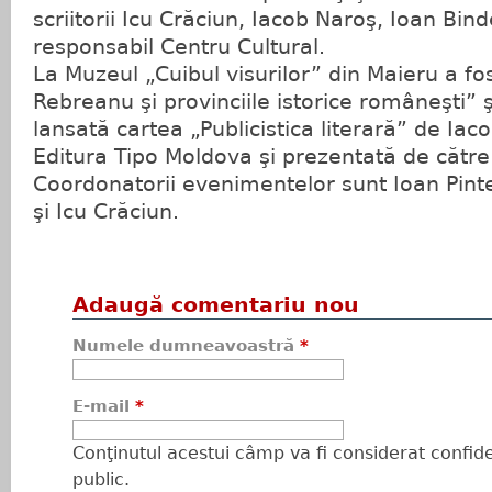
scriitorii Icu Crăciun, Iacob Naroş, Ioan Bin
responsabil Centru Cultural.
La Muzeul „Cuibul visurilor” din Maieru a fo
Rebreanu şi provinciile istorice româneşti” şi
lansată cartea „Publicistica literară” de Iac
Editura Tipo Moldova şi prezentată de către
Coordonatorii evenimentelor sunt Ioan Pint
şi Icu Crăciun.
Adaugă comentariu nou
Numele dumneavoastră
*
E-mail
*
Conţinutul acestui câmp va fi considerat confiden
public.