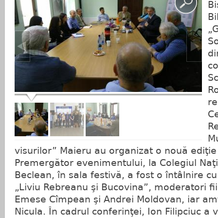
Bi
Bi
„G
So
di
co
Sc
Ro
re
Ce
Re
Mu
visurilor” Maieru au organizat o nouă ediţi
Premergător evenimentului, la Colegiul Naţ
Beclean, în sala festivă, a fost o întâlnire c
„Liviu Rebreanu şi Bucovina”, moderatori fii
Emese Cîmpean şi Andrei Moldovan, iar amfi
Nicula. În cadrul conferinţei, Ion Filipciuc a