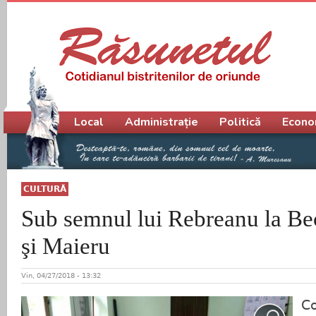
Meniu principal
Local
Administrație
Politică
Econo
CULTURĂ
Sub semnul lui Rebreanu la Be
şi Maieru
Vin, 04/27/2018 - 13:32
Co