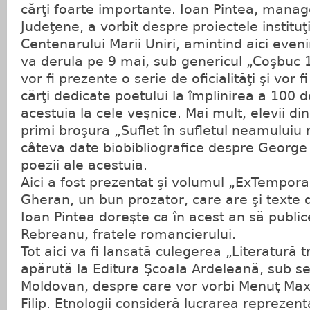
cărţi foarte importante. Ioan Pintea, manage
Judeţene, a vorbit despre proiectele instituţi
Centenarului Marii Uniri, amintind aici eve
va derula pe 9 mai, sub genericul „Coşbuc 1
vor fi prezente o serie de oficialităţi şi vor 
cărţi dedicate poetului la împlinirea a 100 d
acestuia la cele veşnice. Mai mult, elevii din
primi broşura „Suflet în sufletul neamuluiu
câteva date biobibliografice despre George
poezii ale acestuia.
Aici a fost prezentat şi volumul „ExTemporal
Gheran, un bun prozator, care are şi texte d
Ioan Pintea doreşte ca în acest an să publice 
Rebreanu, fratele romancierului.
Tot aici va fi lansată culegerea „Literatură t
apărută la Editura Şcoala Ardeleană, sub s
Moldovan, despre care vor vorbi Menuţ Maxi
Filip. Etnologii consideră lucrarea reprezen