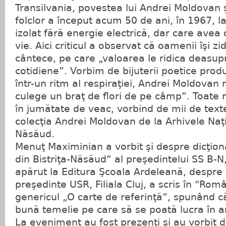
Transilvania, povestea lui Andrei Moldovan ş
folclor a început acum 50 de ani, în 1967, la 
izolat fără energie electrică, dar care avea o
vie. Aici criticul a observat că oamenii îşi z
cântece, pe care „valoarea le ridica deasupr
cotidiene”. Vorbim de bijuterii poetice prod
într-un ritm al respiraţiei, Andrei Moldovan
culege un braţ de flori de pe câmp”. Toate
în jumătate de veac, vorbind de mii de text
colecţia Andrei Moldovan de la Arhivele Naţion
Năsăud.
Menuţ Maximinian a vorbit şi despre dicţionar
din Bistriţa-Năsăud” al preşedintelui SS B-
apărut la Editura Şcoala Ardeleană, despre c
preşedinte USR, Filiala Cluj, a scris în “Rom
genericul „O carte de referinţă”, spunând c
bună temelie pe care să se poată lucra în a
La eveniment au fost prezenţi şi au vorbit