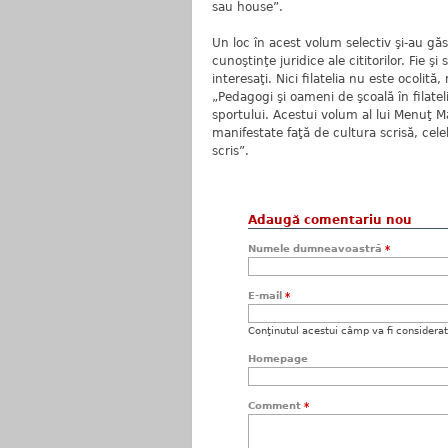
sau house”.
Un loc în acest volum selectiv şi-au găs
cunoştinţe juridice ale cititorilor. Fie 
interesaţi. Nici filatelia nu este ocolit
„Pedagogi şi oameni de şcoală în filate
sportului. Acestui volum al lui Menuţ Ma
manifestate faţă de cultura scrisă, cele
scris”.
Adaugă comentariu nou
Numele dumneavoastră
*
E-mail
*
Conţinutul acestui câmp va fi considerat c
Homepage
Comment
*