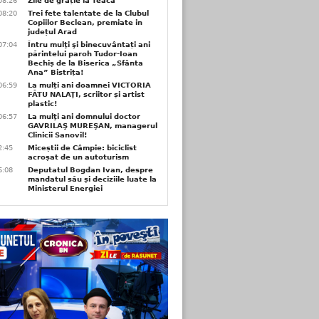
08:26
Zile de grație la Teaca
08:20
Trei fete talentate de la Clubul
Copiilor Beclean, premiate in
județul Arad
07:04
Întru mulţi şi binecuvântați ani
părintelui paroh Tudor-Ioan
Bechiș de la Biserica „Sfânta
Ana” Bistrița!
06:59
La mulți ani doamnei VICTORIA
FĂTU NALAŢI, scriitor și artist
plastic!
06:57
La mulţi ani domnului doctor
GAVRILAŞ MUREŞAN, managerul
Clinicii Sanovil!
2:45
Miceștii de Câmpie: biciclist
acroșat de un autoturism
6:08
Deputatul Bogdan Ivan, despre
mandatul său și deciziile luate la
Ministerul Energiei