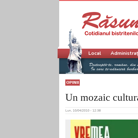
Meniu principal
Local
Administraț
OPINII
Un mozaic cultur
Lun, 10/04/2010 - 12:38