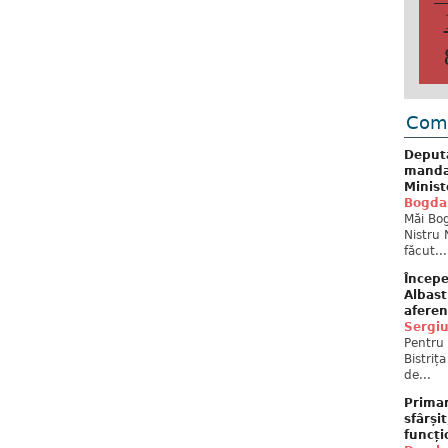
Come
Deput
mandat
Minist
Bogda
Măi Bog
Nistru 
făcut...
Începe
Albast
aferen
Sergi
Pentru 
Bistriț
de...
Primar
sfârși
funcți