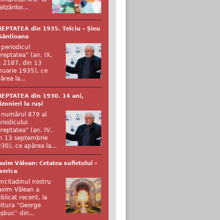
alizărilor...
EPTATEA din 1935. Telciu - Șieu
Sântioana
 periodicul
reptatea” (an. IX,
. 2187, din 13
nuarie 1935), ce
ărea la...
EPTATEA din 1930. 14 ani,
izonieri la ruși
 numărul 879 al
riodicului
reptatea” (an. IV,
n 13 septembrie
30), ce apărea la...
xim Vălean: Cetatea sufletului -
serica
ncitadinul nostru
xim Vălean a
blicat recent, la
itura "George
şbuc" din...