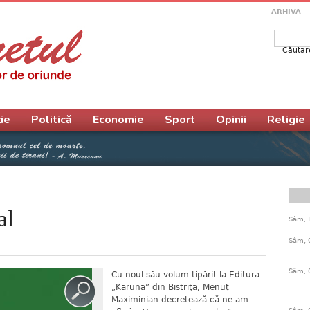
ARHIVA
Căutar
Form
ie
Politică
Economie
Sport
Opinii
Religie
al
Sâm, 
Sâm, 
Sâm, 
Cu noul său volum tipărit la Editura
„Karuna” din Bistriţa, Menuţ
Maximinian decretează că ne-am