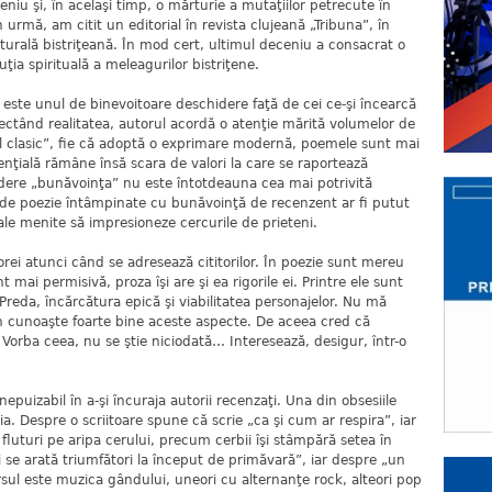
ceniu şi, în acelaşi timp, o mărturie a mutaţiilor petrecute în
 urmă, am citit un editorial în revista clujeană „Tribuna”, în
lturală bistriţeană. În mod cert, ultimul deceniu a consacrat o
ţia spirituală a meleagurilor bistriţene.
este unul de binevoitoare deschidere faţă de cei ce-şi încearcă
spectând realitatea, autorul acordă o atenţie mărită volumelor de
stil clasic”, fie că adoptă o exprimare modernă, poemele sunt mai
senţială rămâne însă scara de valori la care se raportează
dere „bunăvoinţa” nu este întotdeauna cea mai potrivită
e de poezie întâmpinate cu bunăvoinţă de recenzent ar fi putut
le menite să impresioneze cercurile de prieteni.
rei atunci când se adresează cititorilor. În poezie sunt mereu
nt mai permisivă, proza îşi are şi ea rigorile ei. Printre ele sunt
Preda, încărcătura epică şi viabilitatea personajelor. Nu mă
n cunoaşte foarte bine aceste aspecte. De aceea cred că
 Vorba ceea, nu se ştie niciodată… Interesează, desigur, într-o
puizabil în a-şi încuraja autorii recenzaţi. Una din obsesiile
ştia. Despre o scriitoare spune că scrie „ca şi cum ar respira”, iar
fluturi pe aripa cerului, precum cerbii îşi stâmpără setea în
se arată triumfători la început de primăvară”, iar despre „un
rsul este muzica gândului, uneori cu alternanţe rock, alteori pop