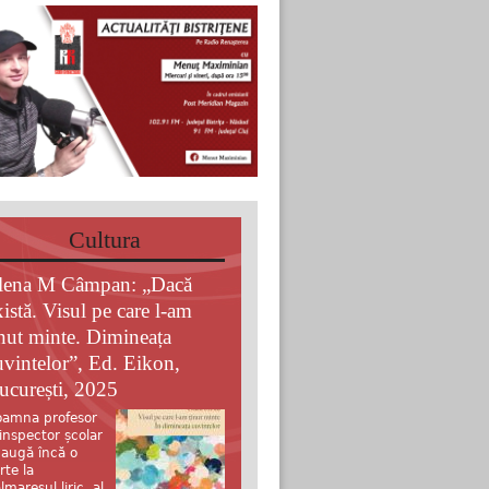
Cultura
lena M Câmpan: „Dacă
xistă. Visul pe care l-am
inut minte. Dimineața
uvintelor”, Ed. Eikon,
ucurești, 2025
amna profesor
 inspector școlar
augă încă o
rte la
lmaresul liric al