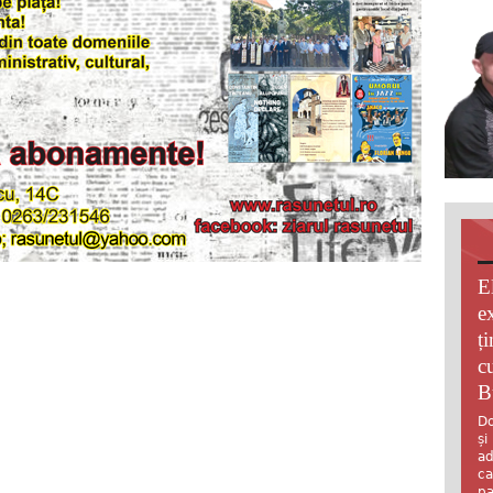
E
e
ț
c
B
Do
și
ad
ca
pa