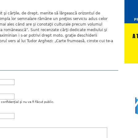
it şi cărţile, de drept, menite să lărgească orizontul de
şi simpla lor semnalare rămâne un preţios serviciu adus celor
ă, mai ales când are şi conotaţii culturale precum volumul
lia românească”. Sunt recenzate cărţi dedicate mediului şi
ximinian i s-ar potrivi drept moto, graţie deschiderii
brul vers al lui Tudor Arghezi: „Carte frumoasă, cinste cui te-a
onfidenţial şi nu va fi făcut public.