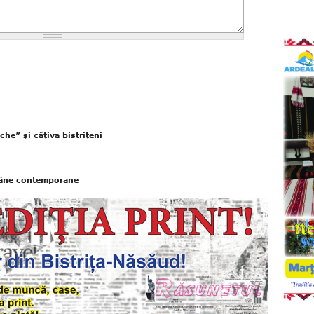
che” şi câţiva bistriţeni
române contemporane