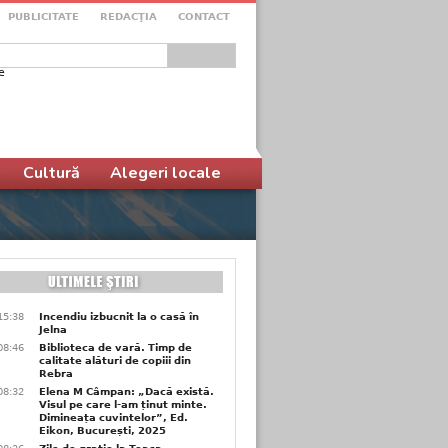
PUBLICITATE
REDACŢIA
CONTACT
e
ular de căutare
Cultură
Alegeri locale
15:38
Incendiu izbucnit la o casă în
Jelna
08:46
Biblioteca de vară. Timp de
calitate alături de copiii din
Rebra
08:32
Elena M Câmpan: „Dacă există.
Visul pe care l-am ținut minte.
Dimineața cuvintelor”, Ed.
Eikon, București, 2025