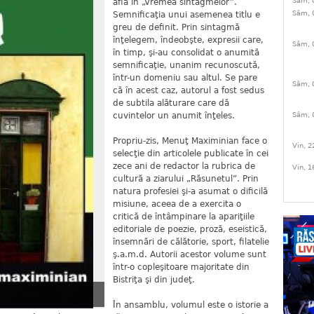
Sâm, 
afla în „Vremea sintagmelor”.
Sâm, 
Semnificaţia unui asemenea titlu e
greu de definit. Prin sintagmă
înţelegem, îndeobşte, expresii care,
Sâm, 
în timp, şi-au consolidat o anumită
semnificaţie, unanim recunoscută,
într-un domeniu sau altul. Se pare
Sâm, 
că în acest caz, autorul a fost sedus
de subtila alăturare care dă
Sâm, 
cuvintelor un anumit înţeles.
Propriu-zis, Menuţ Maximinian face o
Vin, 2
selecţie din articolele publicate în cei
zece ani de redactor la rubrica de
Vin, 1
cultură a ziarului „Răsunetul”. Prin
natura profesiei şi-a asumat o dificilă
misiune, aceea de a exercita o
critică de întâmpinare la apariţiile
editoriale de poezie, proză, eseistică,
însemnări de călătorie, sport, filatelie
ş.a.m.d. Autorii acestor volume sunt
într-o copleşitoare majoritate din
Bistriţa şi din judeţ.
În ansamblu, volumul este o istorie a