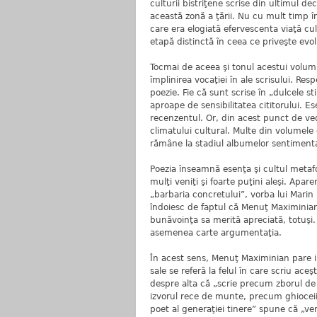
culturii bistriţene scrise din ultimul de
această zonă a ţării. Nu cu mult timp în
care era elogiată efervescenta viaţă cu
etapă distinctă în ceea ce priveşte evolu
Tocmai de aceea şi tonul acestui volum 
împlinirea vocaţiei în ale scrisului. Re
poezie. Fie că sunt scrise în „dulcele 
aproape de sensibilitatea cititorului. E
recenzentul. Or, din acest punct de ve
climatului cultural. Multe din volumel
rămâne la stadiul albumelor sentimenta
Poezia înseamnă esenţa şi cultul metafo
mulţi veniţi şi foarte puţini aleşi. Apare
„barbaria concretului”, vorba lui Marin 
îndoiesc de faptul că Menuţ Maximinia
bunăvoinţa sa merită apreciată, totuşi.
asemenea carte argumentaţia.
În acest sens, Menuţ Maximinian pare ine
sale se referă la felul în care scriu ace
despre alta că „scrie precum zborul de 
izvorul rece de munte, precum ghioceii 
poet al generaţiei tinere” spune că „ve