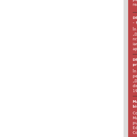
re
DR
– 
În
„D
nr
ia
ap
DR
pr
În
pe
„D
di
19
Ma
bi
Co
Ma
pu
Ed
Co