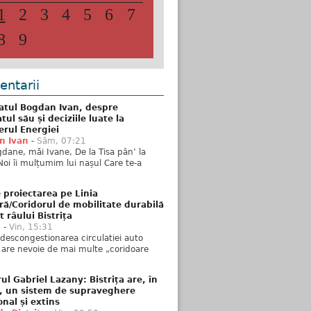
1
2
3
4
5
6
7
8
9
ntarii
atul Bogdan Ivan, despre
ul său și deciziile luate la
erul Energiei
n Ivan
-
Sâm, 07:21
dane, măi Ivane, De la Tisa pân’ la
Noi îi mulțumim lui nașul Care te-a
 proiectarea pe Linia
ră/Coridorul de mobilitate durabilă
t râului Bistrița
u
-
Vin, 15:31
descongestionarea circulatiei auto
a are nevoie de mai multe „coridoare
ul Gabriel Lazany: Bistrița are, în
t, un sistem de supraveghere
onal și extins