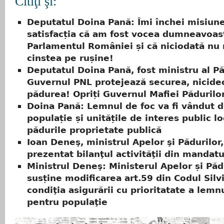
Citiţi şi:
Deputatul Doina Pană: Îmi închei misiun
satisfacția că am fost vocea dumneavoast
Parlamentul României și că niciodată nu
cinstea pe rușine!
Deputatul Doina Pană, fost ministru al Pă
Guvernul PNL protejează securea, nicid
pădurea! Opriți Guvernul Mafiei Pădurilo
Doina Pană: Lemnul de foc va fi vândut d
populație și unitățile de interes public lo
pădurile proprietate publică
Ioan Deneş, ministrul Apelor şi Pădurilor,
prezentat bilanţul activităţii din mandatu
Ministrul Deneş: Ministerul Apelor și Păd
susține modificarea art.59 din Codul Silv
condiţia asigurării cu prioritatate a lemn
pentru populaţie