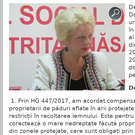
De
Do
un
în
al
di
20
20
do
p
D
1. Prin HG 447/2017, am acordat compensaț
proprietarii de păduri aflate în arii protejat
restricții în recoltarea lemnului. Este pent
corectează o mare nedreptate făcută propri
din zonele protejate, care sunt obligați prin