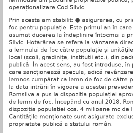
operaționalizare Cod Silvic.
Prin acesta am stabilit: ● asigurarea, cu pri
foc pentru populație. Este primul an în care
asumat ducerea la îndeplinire întocmai a pr
Silvic. Hotărârea se referă la vânzarea direc
a lemnului de foc către populație și unitățil
local (școli, grădinițe, instituții etc.), din pă
publică. În acest sens, au fost introduse, î
care sancționează specula, adică revânzare
lemnos cumpărat ca lemn de foc de către po
la data intrării în vigoare a acestei prevede
Romsilva a pus la dispoziția populației apr
de lemn de foc. Începând cu anul 2018, Rom
dispoziția populației cca. 4 milioane mc de 
Cantitățile menționate sunt asigurate exclus
proprietate publică a statului român.