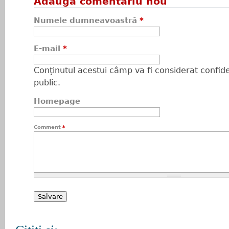
Adaugă comentariu nou
Numele dumneavoastră
*
E-mail
*
Conţinutul acestui câmp va fi considerat confiden
public.
Homepage
Comment
*