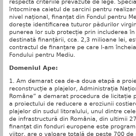
respectă criteriile prevăzute de lege. Specia
întocmirea caietul de sarcini pentru realizar
nivel național, finanțat din Fondul pentru Me
dorește identificarea tuturor pădurilor virg
punerea lor sub protecție prin includerea î
destinată finanțării, cca. 2,3 milioane lei, e
contractul de finanțare pe care l-am încheia
Fondului pentru Mediu.
Domeniul Ape:
1. Am demarat cea de-a doua etapă a proie
reconstrucție a plajelor, Administrația Nați
Române” a demarat procedura de licitație 
a proiectului de reducere a eroziunii costier
plajelor din sudul litoralului, unul dintre ce
de infrastructură din România, din ultimii 27
finanțat din fonduri europene este program
viitor, are o valoare totală de peste 700 de