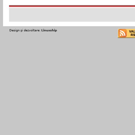
Design şi dezvoltare:
Linuxship