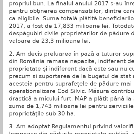
propriul bun. La finalul anului 2017 s-au înr
pentru obținerea compensațiilor, dintre car
ca eligibile. Suma totală plătită beneficiari
2017, a fost de 17,833 milioane lei. Totodat
despăgubiri civile proprietarilor de pădure di
valoare de 23,3 milioane lei.
2. Am decis preluarea în pază a tuturor sup
din România rămase nepăzite, indiferent d
proprietate și indiferent dacă este sau nu c
precum și suportarea de la bugetul de stat a
acesteia pentru suprafețele de pădure mai 
operaționalizare Cod Silvic. Măsura contrib
drastică a micului furt. MAP a plătit până 
suma de 1,743 milioane lei pentru serviciile
proprietățile sub 30 ha.
3. Am adoptat Regulamentul privind valorif
lemnoase din pădurile proprietate publică, 