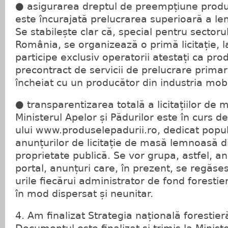
● asigurarea dreptul de preempțiune produc
este încurajată prelucrarea superioară a lem
Se stabilește clar că, special pentru sectoru
România, se organizează o primă licitație, l
participe exclusiv operatorii atestați ca pro
precontract de servicii de prelucrare prima
încheiat cu un producător din industria mobi
● transparentizarea totală a licitațiilor de
Ministerul Apelor și Pădurilor este în curs de
ului www.produselepadurii.ro, dedicat popula
anunțurilor de licitație de masă lemnoasă di
proprietate publică. Se vor grupa, astfel, a
portal, anunțuri care, în prezent, se regăses
urile fiecărui administrator de fond forestie
în mod dispersat și neunitar.
4. Am finalizat Strategia națională forestie