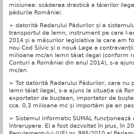
misiunea: scăderea drastică a tăierilor ilega
pădurile României.
➢ datorită Radarului Pădurilor și a sistemul
transportul de lemn, instrument pe care l-
2014 și a măsurilor legislative la care am fos
nou Cod Silvic și o nouă Lege a contravențiil
milioane mc/an lemn tăiat ilegal (conform ra
Conturi a României din anul 2014), s-a ajuns
mc/an.
➢ Tot datorită Radarului Pădurilor, care nu 
lemn tăiat ilegal, s-a ajuns la situația că R
exportator de buștean, importator de bușt
cca. 0,3 milioane mc și importăm pe an pes
➢ Sistemul informatic SUMAL funcționează 
întrerupere. El a fost dezvoltat în plus, în 2
Regulamentului (UE) nr. 995/2010 al Parlam