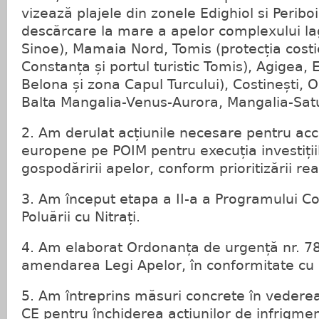
vizează plajele din zonele Edighiol si Peribo
descărcare la mare a apelor complexului l
Sinoe), Mamaia Nord, Tomis (protecția costie
Constanța și portul turistic Tomis), Agigea, E
Belona și zona Capul Turcului), Costinești, O
Balta Mangalia-Venus-Aurora, Mangalia-Satu
2. Am derulat acțiunile necesare pentru acc
europene pe POIM pentru execuția investiții
gospodăririi apelor, conform prioritizării rea
3. Am început etapa a II-a a Programului Con
Poluării cu Nitrați.
4. Am elaborat Ordonanța de urgență nr. 78
amendarea Legi Apelor, în conformitate cu d
5. Am întreprins măsuri concrete în vederea a
CE pentru închiderea acțiunilor de infrigm