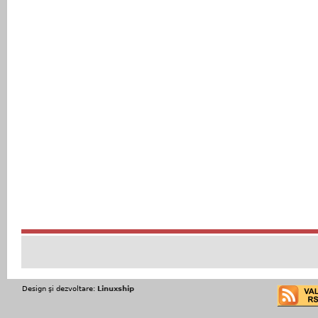
Design şi dezvoltare:
Linuxship