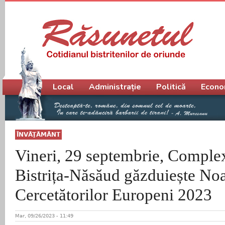
Meniu principal
Local
Administrație
Politică
Econo
ÎNVĂŢĂMÂNT
Vineri, 29 septembrie, Comple
Bistrița-Năsăud găzduiește No
Cercetătorilor Europeni 2023
Mar, 09/26/2023 - 11:49