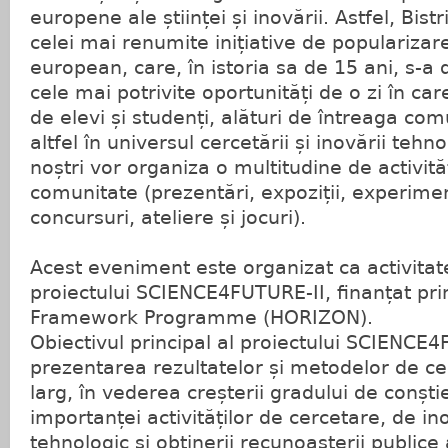
europene ale științei și inovării. Astfel, Bist
celei mai renumite inițiative de popularizare 
european, care, în istoria sa de 15 ani, s-a 
cele mai potrivite oportunități de o zi în car
de elevi și studenți, alături de întreaga co
altfel în universul cercetării și inovării tehn
noștri vor organiza o multitudine de activită
comunitate (prezentări, expoziții, experiment
concursuri, ateliere și jocuri).
Acest eveniment este organizat ca activitate
proiectului SCIENCE4FUTURE-II, finanțat pr
Framework Programme (HORIZON).
Obiectivul principal al proiectului SCIENCE4
prezentarea rezultatelor și metodelor de ce
larg, în vederea creșterii gradului de conști
importanței activităților de cercetare, de in
tehnologic și obținerii recunoașterii publice 