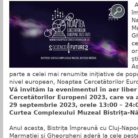
An
îm
Na
Ma
Gh
ce
or
șt
As
parte a celei mai renumite inițiative de popul
nivel european, Noaptea Cercetătorilor Eur
Vă invităm la evenimentul în aer libe
Cercetătorilor Europeni 2023, care va 
29 septembrie 2023, orele 13:00 – 24:00
Curtea Complexului Muzeal Bistrița-N
Anul acesta, Bistrița împreună cu Cluj-Napoc
Marmației și Gheorgheni aderă la cele pest