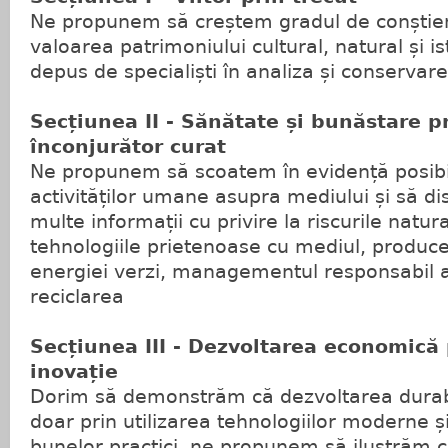
Ne propunem să creștem gradul de conștient
valoarea patrimoniului cultural, natural și ist
depus de specialiști în analiza și conservar
Secțiunea II - Sănătate și bunăstare p
înconjurător curat
Ne propunem să scoatem în evidență posibil
activităților umane asupra mediului și să d
multe informații cu privire la riscurile natur
tehnologiile prietenoase cu mediul, producer
energiei verzi, managementul responsabil al
reciclarea
Secțiunea III - Dezvoltarea economică 
inovație
Dorim să demonstrăm că dezvoltarea durabi
doar prin utilizarea tehnologiilor moderne ș
bunelor practici, ne propunem să ilustrăm 