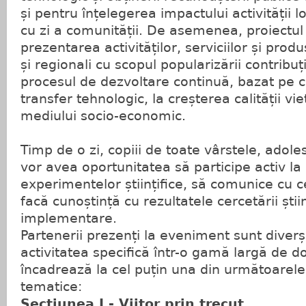
și pentru înțelegerea impactului activității lo
cu zi a comunității. De asemenea, proiectul 
prezentarea activităților, serviciilor și produ
și regionali cu scopul popularizării contribuț
procesul de dezvoltare continuă, bazat pe c
transfer tehnologic, la creșterea calității vieț
mediului socio-economic.
Timp de o zi, copiii de toate vârstele, adolesc
vor avea oportunitatea să participe activ l
experimentelor științifice, să comunice cu ce
facă cunoștință cu rezultatele cercetării știi
implementare.
Partenerii prezenți la eveniment sunt diverș
activitatea specifică într-o gamă largă de d
încadrează la cel puțin una din următoarele 
tematice:
Secțiunea I - Viitor prin trecut