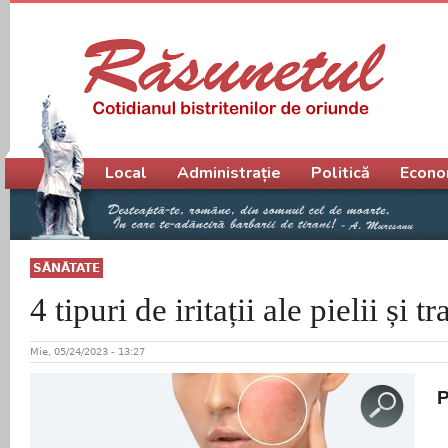
Meniu principal
Local
Administrație
Politică
Econo
SĂNĂTATE
4 tipuri de iritații ale pielii și 
Mie, 05/24/2023 - 13:27
P