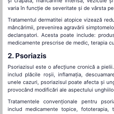
și crăpată, mâncărime intensă, vezicule ș
varia în funcție de severitate și de vârsta p
Tratamentul dermatitei atopice vizează redu
mâncărimii, prevenirea agravării simptomelor 
declanșatori. Acesta poate include: produ
medicamente prescrise de medic, terapia c
2. Psoriazis
Psoriazisul este o afecțiune cronică a piel
includ plăcile roșii, inflamația, descuama
unele cazuri, psoriazisul poate afecta și ungh
provocând modificări ale aspectului unghiilor
Tratamentele convenționale pentru psori
includ medicamente topice, fototerapia, t