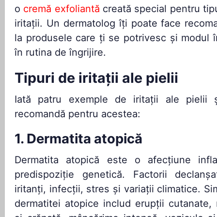
o
cremă exfoliantă
creată special pentru tip
iritații. Un dermatolog îți poate face recoma
la produsele care ți se potrivesc și modul î
în rutina de îngrijire.
Tipuri de iritații ale pielii
Iată patru exemple de iritații ale pielii
recomandă pentru acestea:
1. Dermatita atopică
Dermatita atopică este o afecțiune infla
predispoziție genetică. Factorii declanșa
iritanți, infecții, stres și variații climatice
dermatitei atopice includ erupții cutanate,