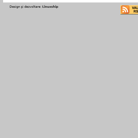
Design şi dezvoltare:
Linuxship