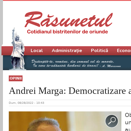
Meniu principal
Local
Administrație
Politică
Econo
OPINII
Andrei Marga: Democratizare
Dum, 08/28/2022 - 10:43
Ob
un
au