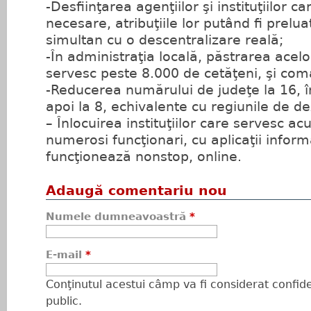
-Desfiinţarea agenţiilor şi instituţiilor 
necesare, atribuţiile lor putând fi preluat
simultan cu o descentralizare reală;
-În administraţia locală, păstrarea acelo
servesc peste 8.000 de cetăţeni, şi com
-Reducerea numărului de judeţe la 16, î
apoi la 8, echivalente cu regiunile de de
– Înlocuirea instituţiilor care servesc ac
numerosi funcţionari, cu aplicaţii inform
funcţionează nonstop, online.
Adaugă comentariu nou
Numele dumneavoastră
*
E-mail
*
Conţinutul acestui câmp va fi considerat confiden
public.