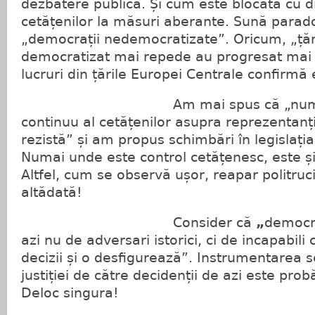
dezbatere publică. Și cum este blocată cu di
cetățenilor la măsuri aberante. Sună paradox
„democrații nedemocratizate”. Oricum, „țăr
democratizat mai repede au progresat mai m
lucruri din țările Europei Centrale confirmă
Am mai spus că „numai unde
continuu al cetățenilor asupra reprezentanț
rezistă” și am propus schimbări în legislația
Numai unde este control cetățenesc, este ș
Altfel, cum se observă ușor, reapar politrucii
altădată!
Consider că
„
democra
azi nu de adversari istorici, ci de incapabili
decizii și o desfigurează”. Instrumentarea se
justiției de către decidenții de azi este prob
Deloc singura!