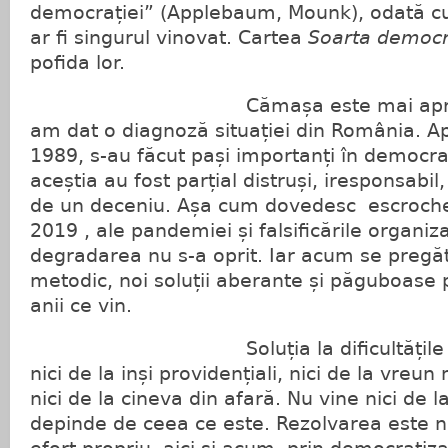
democrației” (Applebaum, Mounk), odată cu
ar fi singurul vinovat. Cartea
Soarta democr
pofida lor.
Cămașa este mai aproape de
am dat o diagnoză situației din România. A
1989, s-au făcut pași importanți în democrat
aceștia au fost parțial distruși, iresponsabil
de un deceniu. Așa cum dovedesc escrocheri
2019 , ale pandemiei și falsificările organiz
degradarea nu s-a oprit. Iar acum se pregăte
metodic, noi soluții aberante și păguboase p
anii ce vin.
Soluția la dificultățile Român
nici de la inși providențiali, nici de la vreun
nici de la cineva din afară. Nu vine nici de l
depinde de ceea ce este. Rezolvarea este n