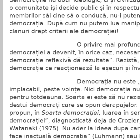
o comunitate își decide public și în respectul
membrilor săi cine să o conducă, nu-i pute
democrația. După cum nu putem lua manipu
clanuri drept criterii ale democrației!
O privire mai profundă a
democrației a devenit, în orice caz, necesar
democrație reflexivă dă rezultate”. Rezistă,
democrație ce reacționează la eșecuri și înv
Democrația nu este „desti
implacabil, peste voințe. Nici democrația n
pentru totdeauna. Soarta ei este să nu rezi
destui democrați care se opun derapajelor. 
propun, în
Soarta democrației,
luarea în ser
democrației”, diagnosticată deja de Crozier
Watanaki (1975). Nu ader la ideea după ca
face inactuală democrația” (Luhmann) sau la