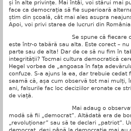
și în alte privințe. Mai întâi, voi stărui mai
face ca democrația să fie superioară alternat
știm din școală, cât mai ales asupra neajuns
Apoi, voi privi starea de lucruri din România
Se spune că fiecare om are 
este într-o tabără sau alta. Este corect – nu 
parte sau de alta! Dar de ce să nu fim în ta
integrității? Tocmai cultura democratică cere
Hegel vorbea de „angoasa în fața adevărulu
confuze. S-a ajuns la ea, dar trebuie cedat fa
seamă că, așa cum observă tot mai mulți, î
ani, falsurile fac loc deciziilor eronate ce str
de viață.
Mai adaug o observație. Es
modă să fii „democrat”. Altădată era de bon
„revoluționar” sau să te declari „patriot”. Un
democrat, deși până la democrație mai au 