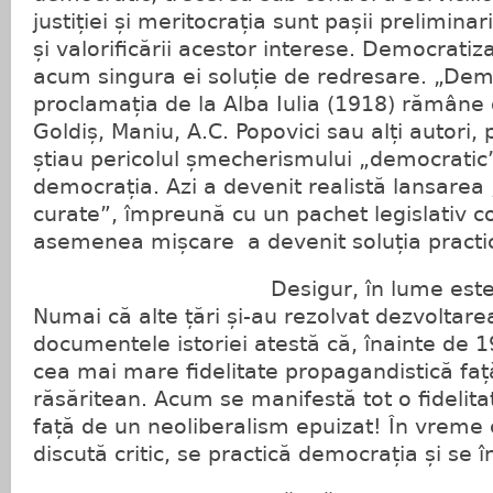
justiției și meritocrația sunt pașii prelimina
și valorificării acestor interese. Democrati
acum singura ei soluție de redresare. „Dem
proclamația de la Alba Iulia (1918) rămâne 
Goldiș, Maniu, A.C. Popovici sau alți autori,
știau pericolul șmecherismului „democratic
democrația. Azi a devenit realistă lansarea 
curate”, împreună cu un pachet legislativ c
asemenea mișcare a devenit soluția practi
Desigur, în lume este mult
Numai că alte țări și-au rezolvat dezvoltarea
documentele istoriei atestă că, înainte de 
cea mai mare fidelitate propagandistică faț
răsăritean. Acum se manifestă tot o fidelita
față de un neoliberalism epuizat! În vreme c
discută critic, se practică democrația și se î