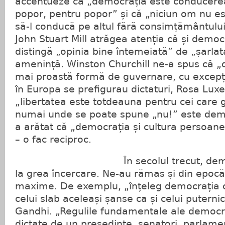
accentueze că „democrația este conducerea
popor, pentru popor” și că „niciun om nu e
să-l conducă pe altul fără consimțământulu
John Stuart Mill atrăgea atenția că și democ
distingă „opinia bine întemeiată” de „șarlat
amenință. Winston Churchill ne-a spus că „
mai proastă formă de guvernare, cu excepți
în Europa se prefigurau dictaturi, Rosa Lu
„libertatea este totdeauna pentru cei care g
numai unde se poate spune „nu!” este dem
a arătat că „democrația și cultura persoane
– o fac reciproc.
În secolul trecut, democrați
la grea încercare. Ne-au rămas și din epo
maxime. De exemplu, „înțeleg democrația c
celui slab aceleași șanse ca și celui puter
Gandhi. „Regulile fundamentale ale democra
dictate de un președinte, senatori, parlament