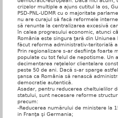
democratic-european. Dacă nici acum, 
crizelor multiple a ajuns cutitul la os, G
PSD-PNL-UDMR cu o majoritate parlame
nu are curajul să facă reformele interne
să renunte la centralizarea excesivă ca
în calea progresului economic, atunci c
România este singura ţară din Uniunea
făcut reforma administrativ-teritorială a 
Prin regionalizare s-ar desfiinţa foarte m
populate cu tot felul de nepotisme. Un a
decimentarea reţelelor clientelare const
peste 50 de ani. Dacă s-ar sparge astfel 
şansa ca România să renască administra
democratie autentică.
Asadar, pentru reducerea cheltuielilor d
statului, sunt necesare reforme structu
precum:
-Reducerea numărului de ministere la 15
in Franţa şi Germania;