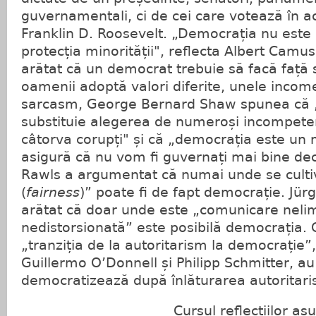
guvernamentali, ci de cei care votează în a
Franklin D. Roosevelt. „Democrația nu este l
protecția minorității", reflecta Albert Camus
arătat că un democrat trebuie să facă față s
oamenii adoptă valori diferite, unele incom
sarcasm, George Bernard Shaw spunea că 
substituie alegerea de numeroși incompeten
câtorva corupți" și că „democrația este un
asigură că nu vom fi guvernați mai bine de
Rawls a argumentat că numai unde se culti
(
fairness
)” poate fi de fapt democrație. Jü
arătat că doar unde este „comunicare nelimi
nedistorsionată” este posibilă democrația. 
„tranziția de la autoritarism la democrație”, 
Guillermo O’Donnell și Philipp Schmitter, au
democratizează după înlăturarea autoritari
Cursul reflecțiilor asupra d