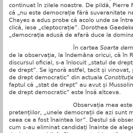
continuat în zilele noastre. De pildă, Pierr
că „nu este democrație fără suveranitate n
Chayes a adus probe că acolo unde se întreți
clică, iese „cleptocrație”. Dorothea Gaedek
„democrația adusă de afară duce la domin
În cartea
Soarta dem
de la observația, la îndemâna oricui, că în 
discursul oficial, s-a înlocuit „statul de dre
de drept”. Se ignoră astfel, tacit și vinovat
de drept democratic” din actuala
Constituț
faptul că „stat de drept” au avut și Mussolin
de drept democratic” este însă altceva.
Observația mea este și că,
pretențiilor, „unele democrații de azi sunt 
ceea ce a fost înaintea lor”. Destul să obs
cum s-au eliminat candidați înainte de alege