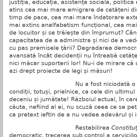
justiția, educația, asistența socială, politic
atins cea mai mare emigrare de cetățeni dint
timp de pace, cea mai mare îndatorare exter
mai extins analfabetism funcțional, cea mai
de locuitor și se trăiește din împrumut? Cân
capacitatea de a administra și nici de a ve
cu pas premisele țării? Degradarea democra
avansată încât decidenții nu întreabă cetățeni
nici măcar suporterii lor! Nu-i de mirare că d
azi drept proiecte de legi și măsuri!
Nu a fost niciodată o dare 
condiții, totuși, prielnice, ca cele din ultimu
deceniu și jumătate! Războiul actual, în ca
căuta, nefiind al ei, nu scuză ceea ce se pet
ca pretext ieftin de a nu vedea adevărul și i
Restabilirea
Constituț
democratic, trecerea sub control a serviciil