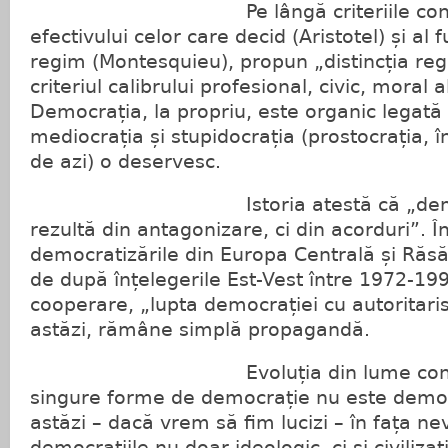
Pe lângă criteriile consacra
efectivului celor care decid (Aristotel) și al 
regim (Montesquieu), propun „distincția reg
criteriul calibrului profesional, civic, moral a
Democrația, la propriu, este organic legată 
mediocrația și stupidocrația (prostocrația, î
de azi) o deservesc.
Istoria atestă că „democra
rezultă din antagonizare, ci din acorduri”. În
democratizările din Europa Centrală și Răsă
de după înțelegerile Est-Vest între 1972-19
cooperare, „lupta democrației cu autoritari
astăzi, rămâne simplă propagandă.
Evoluția din lume confirmă 
singure forme de democrație nu este demo
astăzi – dacă vrem să fim lucizi – în fața nev
democrațiile nu doar ideologic, ci și civiliza