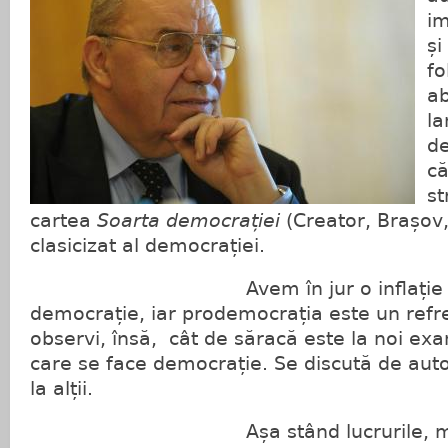
im
și
fo
ab
la
de
că
st
cartea
Soarta democrației
(Creator, Brașov,
clasicizat al democrației.
Avem în jur o inflație de ad
democrație, iar prodemocrația este un refr
observi, însă, cât de săracă este la noi exa
care se face democrație. Se discută de aut
la alții.
Așa stând lucrurile, mă abat