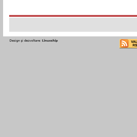
Design şi dezvoltare:
Linuxship