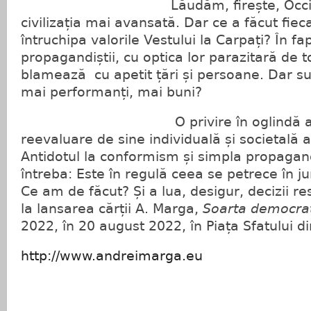
Lăudăm, firește, Occidentul
civilizația mai avansată. Dar ce a făcut fiec
întruchipa valorile Vestului la Carpați? În fa
propagandiștii, cu optica lor parazitară de 
blamează cu apetit țări și persoane. Dar sun
mai performanți, mai buni?
O privire în oglindă a fiec
reevaluare de sine individuală și societală a
Antidotul la conformism și simpla propaga
întreba: Este în regulă ceea se petrece în j
Ce am de făcut? Și a lua, desigur, decizii r
la lansarea cărții A. Marga,
Soarta democraț
2022, în 20 august 2022, în Piața Sfatului d
http://www.andreimarga.eu