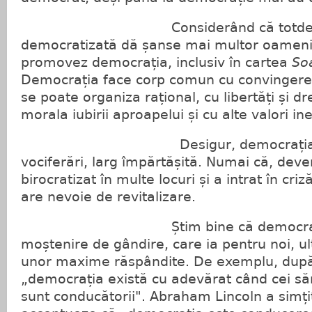
Considerând că totdeauna 
democratizată dă șanse mai multor oameni 
promovez democrația, inclusiv în cartea
So
Democrația face corp comun cu convingerea
se poate organiza rațional, cu libertăți și dr
morala iubirii aproapelui și cu alte valori in
Desigur, democrația este 
vociferări, larg împărtășită. Numai că, deve
birocratizat în multe locuri și a intrat în cr
are nevoie de revitalizare.
Știm bine că democrația stă
moștenire de gândire, care ia pentru noi, ul
unor maxime răspândite. De exemplu, după 
„democrația există cu adevărat când cei săr
sunt conducătorii". Abraham Lincoln a simți