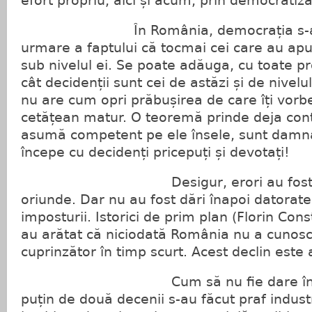
efort propriu, aici și acum, prin democratiza
În România, democrația s-a de
urmare a faptului că tocmai cei care au apuc
sub nivelul ei. Se poate adăuga, cu toate pr
cât decidenții sunt cei de astăzi și de nivel
nu are cum opri prăbușirea de care îți vorb
cetățean matur. O teoremă prinde deja contu
asumă competent pe ele însele, sunt damn
începe cu decidenți pricepuți și devotați!
Desigur, erori au fost frecven
oriunde. Dar nu au fost dări înapoi datorate 
imposturii. Istorici de prim plan (Florin Cons
au arătat că niciodată România nu a cunosc
cuprinzător în timp scurt. Acest declin este
Cum să nu fie dare înapoi 
puțin de două decenii s-au făcut praf industr