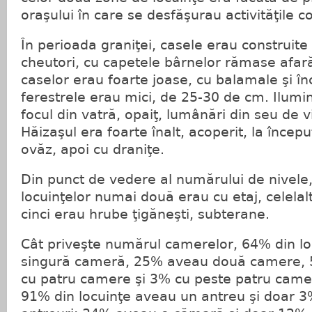
oraşului în care se desfăşurau activităţile c
În perioada graniţei, casele erau construite 
cheutori, cu capetele bârnelor rămase afar
caselor erau foarte joase, cu balamale şi înc
ferestrele erau mici, de 25-30 de cm. Ilumi
focul din vatră, opaiţ, lumânări din seu de v
Hăizaşul era foarte înalt, acoperit, la începu
ovăz, apoi cu draniţe.
Din punct de vedere al numărului de nivele,
locuinţelor numai două erau cu etaj, celelalt
cinci erau hrube ţigăneşti, subterane.
Cât priveşte numărul camerelor, 64% din l
singură cameră, 25% aveau două camere, 
cu patru camere şi 3% cu peste patru came
91% din locuinţe aveau un antreu şi doar 