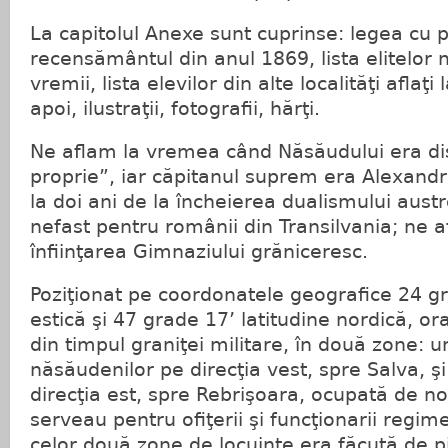
La capitolul Anexe sunt cuprinse: legea cu pr
recensământul din anul 1869, lista elitelor
vremii, lista elevilor din alte localităţi aflaţi
apoi, ilustraţii, fotografii, hărţi.
Ne aflam la vremea când Năsăudului era distr
proprie”, iar căpitanul suprem era Alexand
la doi ani de la încheierea dualismului aust
nefast pentru românii din Transilvania; ne a
înfiinţarea Gimnaziului grăniceresc.
Poziţionat pe coordonatele geografice 24 gr
estică şi 47 grade 17’ latitudine nordică, or
din timpul graniţei militare, în două zone: u
năsăudenilor pe direcţia vest, spre Salva, şi
direcţia est, spre Rebrişoara, ocupată de noi
serveau pentru ofiţerii şi funcţionarii regim
celor două zone de locuinţe era făcută de pi