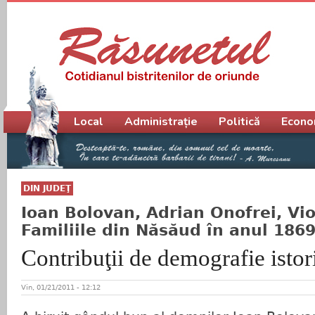
Meniu principal
Local
Administrație
Politică
Econo
DIN JUDEŢ
Ioan Bolovan, Adrian Onofrei, Vio
Familiile din Năsăud în anul 186
Contribuţii de demografie istor
Vin, 01/21/2011 - 12:12