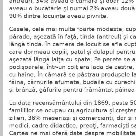
antreuri; 34% aveau o cămară şi doar 12%
aveau o bucătărie şi numai 2% aveau două 
90% dintre locuinţe aveau pivniţe.
Casele, cele mai multe foarte modeste, cu
părade, aşezată în faţă, tinda (antreul) şi 
lângă tindă. În camera de locuit se afla cup
care dormeau copiii, patul şi dulapul pentr
aşezată lângă laiţa cu spate. Pe perete se af
podişoarele, într-un colţ era lada de zestre
cu haine. În cămară se păstrau produsele la
făina, cărnurile afumate, budăile cu curechi
şi brânză, gâfurile pentru frământat pâinea 
La data recensământului din 1869, peste 50
familiilor se ocupau cu agricultura şi creşte
zilieri, 36% meseriaşi şi comercianţi, dar şi mi
medici, cadre didactice, preoţi, farmacişti s
Cartea ne mai oferă date despre mobilitatea