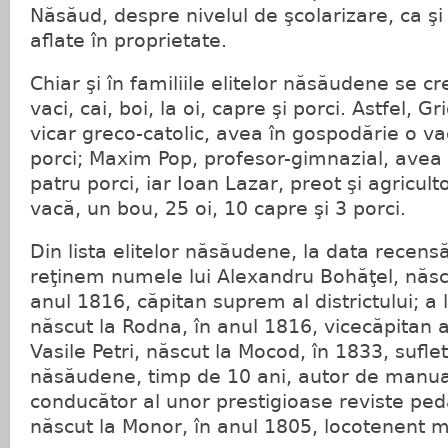
Năsăud, despre nivelul de şcolarizare, ca ş
aflate în proprietate.
Chiar şi în familiile elitelor năsăudene se c
vaci, cai, boi, la oi, capre şi porci. Astfel, Gr
vicar greco-catolic, avea în gospodărie o va
porci; Maxim Pop, profesor-gimnazial, avea o
patru porci, iar Ioan Lazar, preot şi agriculto
vacă, un bou, 25 oi, 10 capre şi 3 porci.
Din lista elitelor năsăudene, la data recens
reţinem numele lui Alexandru Bohăţel, născu
anul 1816, căpitan suprem al districtului; a l
născut la Rodna, în anul 1816, vicecăpitan al 
Vasile Petri, născut la Mocod, în 1833, sufle
năsăudene, timp de 10 ani, autor de manua
conducător al unor prestigioase reviste ped
născut la Monor, în anul 1805, locotenent m