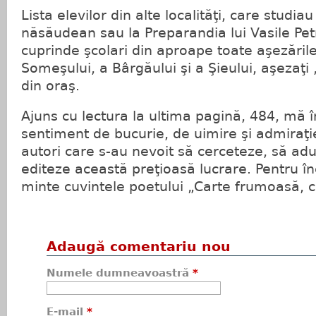
Lista elevilor din alte localităţi, care studia
năsăudean sau la Preparandia lui Vasile Petr
cuprinde şcolari din aproape toate aşezăril
Someşului, a Bârgăului şi a Şieului, aşezaţi 
din oraş.
Ajuns cu lectura la ultima pagină, 484, mă 
sentiment de bucurie, de uimire şi admiraţie
autori care s-au nevoit să cerceteze, să adu
editeze această preţioasă lucrare. Pentru înc
minte cuvintele poetului „Carte frumoasă, ci
Adaugă comentariu nou
Numele dumneavoastră
*
E-mail
*