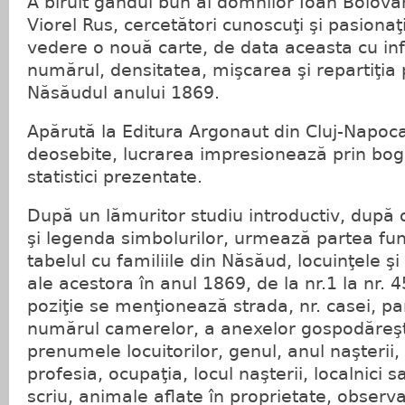
A biruit gândul bun al domnilor Ioan Bolovan
Viorel Rus, cercetători cunoscuţi şi pasionaţ
vedere o nouă carte, de data aceasta cu inf
numărul, densitatea, mişcarea şi repartiţia 
Năsăudul anului 1869.
Apărută la Editura Argonaut din Cluj-Napoca,
deosebite, lucrarea impresionează prin bogă
statistici prezentate.
După un lămuritor studiu introductiv, după 
şi legenda simbolurilor, urmează partea fun
tabelul cu familiile din Năsăud, locuinţele 
ale acestora în anul 1869, de la nr.1 la nr. 
poziţie se menţionează strada, nr. casei, pa
numărul camerelor, a anexelor gospodăreşti
prenumele locuitorilor, genul, anul naşterii, r
profesia, ocupaţia, locul naşterii, localnici sa
scriu, animale aflate în proprietate, observaţ