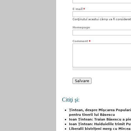
E-mail
*
Conţinutul acestui câmp va fi considerat c
Homepage
Comment
*
Citiţi şi:
Ţintean, despre Mişcarea Populară
pentru tinerii lui Băsescu
Ioan Ţintean: Traian Băsescu a pi
Ioan Ţintean: Huiduielile trimit Pu
Liberalii bistriţeni merg cu Mirce