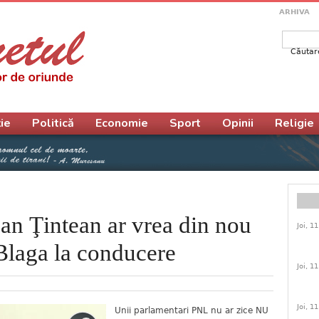
ARHIVA
Căutar
Form
ie
Politică
Economie
Sport
Opinii
Religie
an Ţintean ar vrea din nou
Joi, 1
laga la conducere
Joi, 1
Joi, 1
Unii parlamentari PNL nu ar zice NU