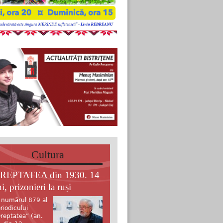
Cultura
REPTATEA din 1930. 14
i, prizonieri la ruși
 numărul 879 al
riodicului
reptatea” (an.