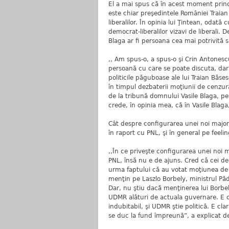
El a mai spus că în acest moment princ
este chiar preşedintele României Traia
liberalilor. În opinia lui Ţintean, odat
democrat-liberalilor vizavi de liberali. 
Blaga ar fi persoana cea mai potrivită 
,, Am spus-o, a spus-o şi Crin Antonesc
persoană cu care se poate discuta, dar
politicile păguboase ale lui Traian Băse
în timpul dezbaterii moţiunii de cenzu
de la tribună domnului Vasile Blaga, pe
crede, în opinia mea, că în Vasile Blaga
Cât despre configurarea unei noi major
în raport cu PNL, şi în general pe feeli
,,În ce priveşte configurarea unei noi m
PNL, însă nu e de ajuns. Cred că cei de 
urma faptului că au votat moţiunea de 
menţin pe Laszlo Borbely, ministrul Pădu
Dar, nu ştiu dacă menţinerea lui Borbe
UDMR alături de actuala guvernare. E c
indubitabil, şi UDMR ştie politică. E 
se duc la fund împreună”, a explicat d