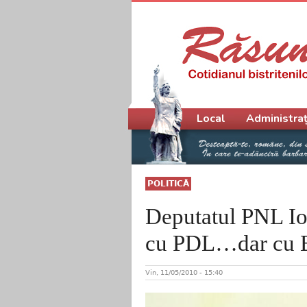
Meniu principal
Local
Administraț
POLITICĂ
Deputatul PNL Io
cu PDL…dar cu B
Vin, 11/05/2010 - 15:40