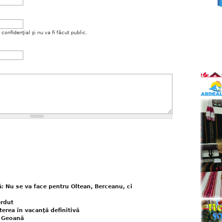
onfidenţial şi nu va fi făcut public.
: Nu se va face pentru Oltean, Berceanu, ci
erdut
terea în vacanţă definitivă
a Geoană