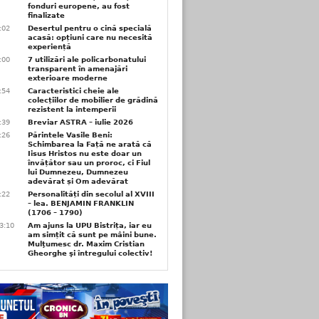
fonduri europene, au fost
finalizate
1:02
Desertul pentru o cină specială
acasă: opțiuni care nu necesită
experiență
1:00
7 utilizări ale policarbonatului
transparent în amenajări
exterioare moderne
0:54
Caracteristici cheie ale
colecțiilor de mobilier de grădină
rezistent la intemperii
6:39
Breviar ASTRA – iulie 2026
6:26
Părintele Vasile Beni:
Schimbarea la Față ne arată că
Iisus Hristos nu este doar un
învățător sau un proroc, ci Fiul
lui Dumnezeu, Dumnezeu
adevărat și Om adevărat
6:22
Personalități din secolul al XVIII
– lea. BENJAMIN FRANKLIN
(1706 – 1790)
3:10
Am ajuns la UPU Bistrița, iar eu
am simțit că sunt pe mâini bune.
Mulţumesc dr. Maxim Cristian
Gheorghe şi întregului colectiv!