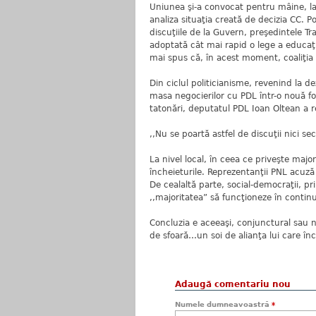
Uniunea şi-a convocat pentru mâine, la
analiza situaţia creată de decizia CC. Po
discuţiile de la Guvern, preşedintele Tr
adoptată cât mai rapid o lege a educa
mai spus că, în acest moment, coaliţia
Din ciclul politicianisme, revenind la d
masa negocierilor cu PDL într-o nouă f
tatonări, deputatul PDL Ioan Oltean a r
,,Nu se poartă astfel de discuţii nici se
La nivel local, în ceea ce priveşte majo
încheieturile. Reprezentanţii PNL acuz
De cealaltă parte, social-democraţii, p
,,majoritatea” să funcţioneze în contin
Concluzia e aceeaşi, conjunctural sau n
de sfoară…un soi de alianţa lui care înc
Adaugă comentariu nou
Numele dumneavoastră
*