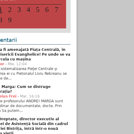
1
2
3
4
5
6
7
8
9
ntarii
 fi amenajată Piața Centrală, în
isericii Evanghelice! Pe unde se va
rcula cu mașina
tor
-
Mie, 12:04
sistematizarea Pieţei Centrale şi
rea ei cu Pietonalul Liviu Rebreanu se
e de...
i Marga: Cum se distruge
rația?
ius Frei
-
Mar, 16:16
ele profesorului ANDREI MARGA sunt
dinar de documentate, docte. Prin
 Sa putem...
reptate, director executiv al
iei de Asistență Socială din cadrul
iei Bistrița, intră într-o nouă
a vieții