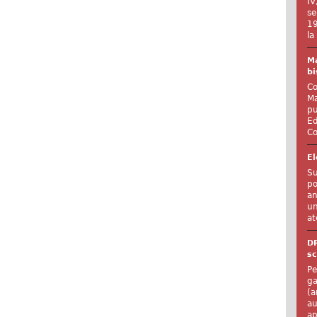
IV
se
19
la
Ma
bi
Co
Ma
pu
Ed
Co
El
Su
po
an
un
at
D
sc
Pe
ga
(a
au
ap