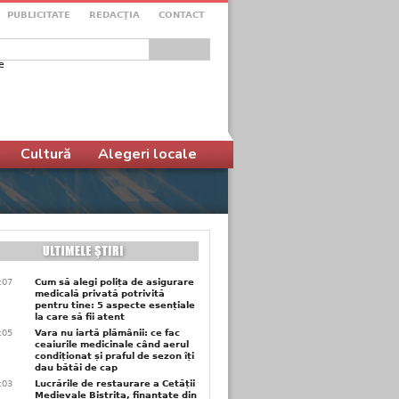
PUBLICITATE
REDACŢIA
CONTACT
e
ular de căutare
Cultură
Alegeri locale
1:07
Cum să alegi polița de asigurare
medicală privată potrivită
pentru tine: 5 aspecte esențiale
la care să fii atent
1:05
Vara nu iartă plămânii: ce fac
ceaiurile medicinale când aerul
condiționat și praful de sezon îți
dau bătăi de cap
1:03
Lucrările de restaurare a Cetății
Medievale Bistrița, finanțate din