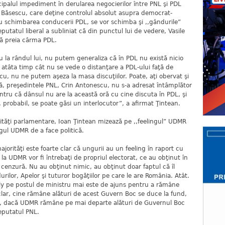
ipalul impediment în derularea negocierilor între PNL şi PDL
n Băsescu, care deţine controlul absolut asupra democrat-
ă cu schimbarea conducerii PDL, se vor schimba şi ,,gândurile”
Deputatul liberal a subliniat că din punctul lui de vedere, Vasile
să preia cârma PDL.
u la rândul lui, nu putem generaliza că în PDL nu există nicio
 atâta timp cât nu se vede o distanţare a PDL-ului faţă de
scu, nu ne putem aşeza la masa discuţiilor. Poate, aţi obervat şi
ră, preşedintele PNL, Crin Antonescu, nu s-a adresat întâmplător
ntru că dânsul nu are la această oră cu cine discuta în PDL, şi
, probabil, se poate găsi un interlocutor”, a afirmat Ţintean.
ităţi parlamentare, Ioan Ţintean mizează pe ,,feelingul” UDMR
ngul UDMR de a face politică.
ajorităţi este foarte clar că ungurii au un feeling în raport cu
la UDMR vor fi întrebaţi de propriul electorat, ce au obţinut în
cenzură. Nu au obţinut nimic, au obţinut doar faptul că îl
rilor, Apelor şi tuturor bogăţiilor pe care le are România. Atât.
ly pe postul de ministru mai este de ajuns pentru a rămâne
lar, cine rămâne alături de acest Guvern Boc se duce la fund,
clar, dacă UDMR rămâne pe mai departe alături de Guvernul Boc
eputatul PNL.