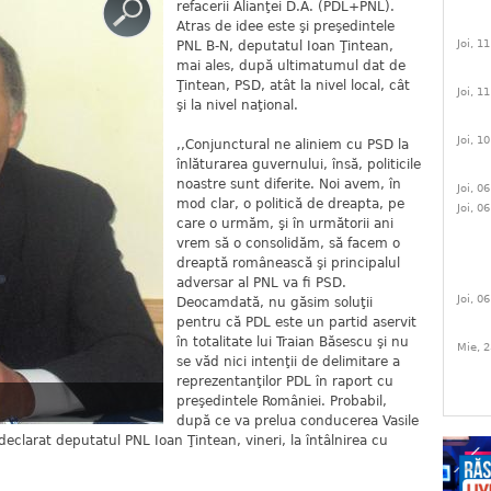
refacerii Alianţei D.A. (PDL+PNL).
Atras de idee este şi preşedintele
Joi, 1
PNL B-N, deputatul Ioan Ţintean,
mai ales, după ultimatumul dat de
Ţintean, PSD, atât la nivel local, cât
Joi, 1
şi la nivel naţional.
Joi, 1
,,Conjunctural ne aliniem cu PSD la
înlăturarea guvernului, însă, politicile
noastre sunt diferite. Noi avem, în
Joi, 0
mod clar, o politică de dreapta, pe
Joi, 0
care o urmăm, şi în următorii ani
vrem să o consolidăm, să facem o
dreaptă românească şi principalul
adversar al PNL va fi PSD.
Joi, 0
Deocamdată, nu găsim soluţii
pentru că PDL este un partid aservit
în totalitate lui Traian Băsescu şi nu
Mie, 2
se văd nici intenţii de delimitare a
reprezentanţilor PDL în raport cu
preşedintele României. Probabil,
după ce va prelua conducerea Vasile
eclarat deputatul PNL Ioan Ţintean, vineri, la întâlnirea cu