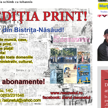
la schimb cu Iohannis
D
an
În
pe
„D