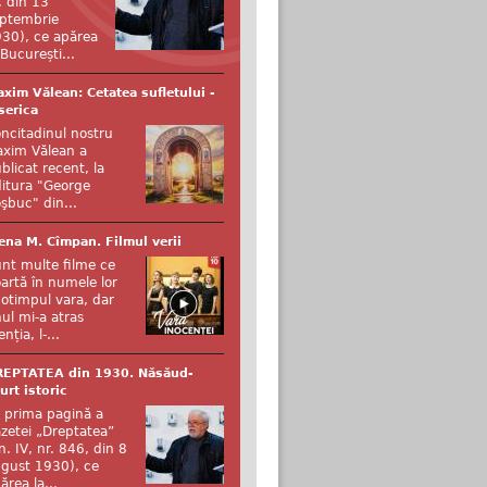
, din 13
ptembrie
30), ce apărea
 București...
xim Vălean: Cetatea sufletului -
serica
ncitadinul nostru
xim Vălean a
blicat recent, la
itura "George
şbuc" din...
ena M. Cîmpan. Filmul verii
nt multe filme ce
artă în numele lor
otimpul vara, dar
ul mi-a atras
enția, l-...
REPTATEA din 1930. Năsăud-
urt istoric
 prima pagină a
zetei „Dreptatea”
n. IV, nr. 846, din 8
gust 1930), ce
ărea la...