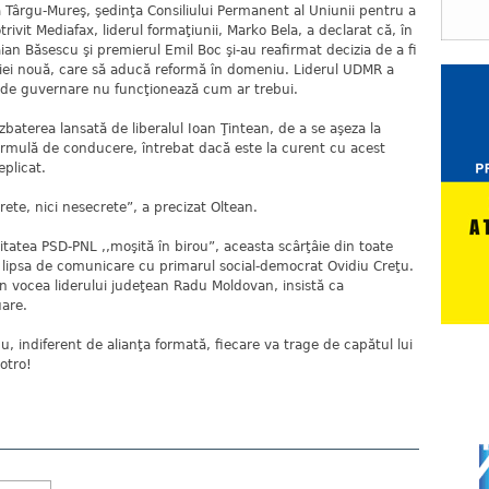
 Târgu-Mureş, şedinţa Consiliului Permanent al Uniunii pentru a
trivit Mediafax, liderul formaţiunii, Marko Bela, a declarat că, în
aian Băsescu şi premierul Emil Boc şi-au reafirmat decizia de a fi
ţiei nouă, care să aducă reformă în domeniu. Liderul UDMR a
 de guvernare nu funcţionează cum ar trebui.
ezbaterea lansată de liberalul Ioan Ţintean, de a se aşeza la
ormulă de conducere, întrebat dacă este la curent cu acest
eplicat.
crete, nici nesecrete”, a precizat Oltean.
ritatea PSD-PNL ,,moşită în birou”, aceasta scârţâie din toate
ă lipsa de comunicare cu primarul social-democrat Ovidiu Creţu.
rin vocea liderului judeţean Radu Moldovan, insistă ca
uare.
u, indiferent de alianţa formată, fiecare va trage de capătul lui
otro!