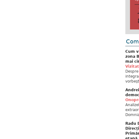
Come
Cum va
zona B
mai ci
Vizita
Despre 
integra
vorbeşt
Andre
democ
Onopre
Analiz
extraor
Domnia
Radu D
Direcț
Primăr
etapă 