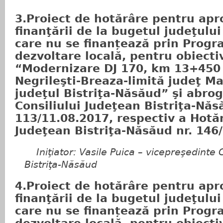
3.Proiect de hotărâre pentru ap
finanţării de la bugetul judeţului 
care nu se finanțează prin Progr
dezvoltare locală, pentru obiecti
“Modernizare DJ 170, km 13+450 
Negrileşti-Breaza-limită judeţ M
judeţul Bistriţa-Năsăud” şi abrog
Consiliului Judeţean Bistriţa-Năs
113/11.08.2017, respectiv a Hotăr
Judeţean Bistriţa-Năsăud nr. 146
Iniţiator: Vasile Puica – vicepreşedinte C
Bistriţa-Năsăud
4.Proiect de hotărâre pentru ap
finanţării de la bugetul judeţului 
care nu se finanțează prin Progr