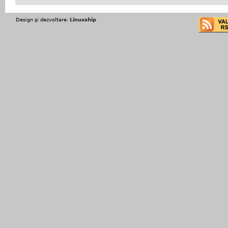
Design şi dezvoltare:
Linuxship