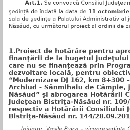
Art.1.
Se convoacă Consiliul Judeţean
şedinţă de îndată la data de
11 octombri
sala de şedinţe a Palatului Administrativ al j
Năsăud, cu următorul proiect al ordinii de zi
1.Proiect de hotărâre pentru ap
finanţării de la bugetul judeţului 
care nu se finanțează prin Progr
dezvoltare locală, pentru obiecti
“Modernizare DJ 162, km 8+300 
Archiud - Sânmihaiu de Câmpie, j
Năsăud” şi abrogarea Hotărârii C
Judeţean Bistriţa-Năsăud nr. 109
respectiv a Hotărârii Consiliului
Bistriţa-Năsăud nr. 144/28.09.201
Iniţiator: Vasile Puica – vicepreşedinte C