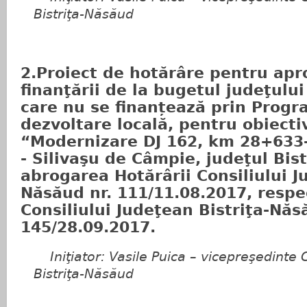
Bistriţa-Năsăud
2.Proiect de hotărâre pentru ap
finanţării de la bugetul judeţului 
care nu se finanțează prin Progr
dezvoltare locală, pentru obiecti
“Modernizare DJ 162, km 28+633
- Silivaşu de Câmpie, judeţul Bis
abrogarea Hotărârii Consiliului J
Năsăud nr. 111/11.08.2017, respec
Consiliului Judeţean Bistriţa-Năs
145/28.09.2017.
Iniţiator: Vasile Puica – vicepreşedinte C
Bistriţa-Năsăud