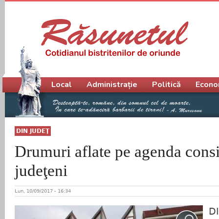
Meniu principal
Local
Administrație
Politică
Econo
DIN JUDEŢ
Drumuri aflate pe agenda consil
judeţeni
Lun, 10/09/2017 - 16:34
D