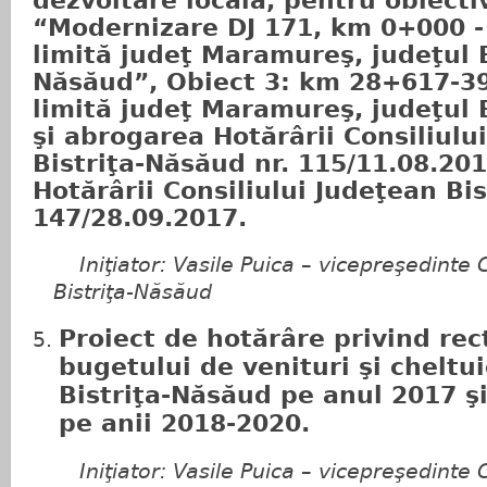
dezvoltare locală, pentru obiecti
“Modernizare DJ 171, km 0+000 -
limită judeţ Maramureş, judeţul B
Năsăud”, Obiect 3: km 28+617-39
limită judeţ Maramureş, judeţul 
şi abrogarea Hotărârii Consiliulu
Bistriţa-Năsăud nr. 115/11.08.201
Hotărârii Consiliului Judeţean Bi
147/28.09.2017.
Iniţiator: Vasile Puica – vicepreşedinte C
Bistriţa-Năsăud
Proiect de hotărâre
privind rec
bugetului de venituri şi cheltui
Bistriţa-Năsăud pe anul 2017 şi
pe anii 2018-2020.
Iniţiator: Vasile Puica – vicepreşedinte C