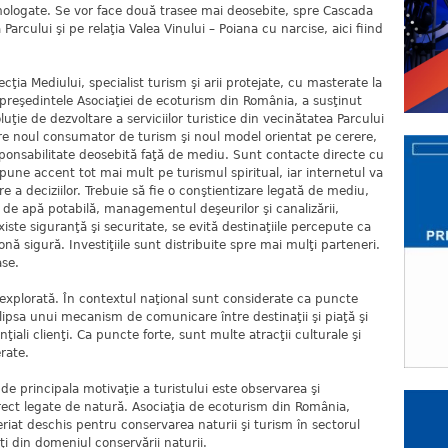
ologate. Se vor face două trasee mai deosebite, spre Cascada
 Parcului şi pe relaţia Valea Vinului – Poiana cu narcise, aici fiind
cţia Mediului, specialist turism şi arii protejate, cu masterate la
reşedintele Asociaţiei de ecoturism din România, a susţinut
uţie de dezvoltare a serviciilor turistice din vecinătatea Parcului
pre noul consumator de turism şi noul model orientat pe cerere,
sponsabilitate deosebită faţă de mediu. Sunt contacte directe cu
e pune accent tot mai mult pe turismul spiritual, iar internetul va
 a deciziilor. Trebuie să fie o conştientizare legată de mediu,
r de apă potabilă, managementul deşeurilor şi canalizării,
xiste siguranţă şi securitate, se evită destinaţiile percepute ca
ă sigură. Investiţiile sunt distribuite spre mai mulţi parteneri.
ase.
explorată. În contextul naţional sunt considerate ca puncte
, lipsa unui mecanism de comunicare între destinaţii şi piaţă şi
iali clienţi. Ca puncte forte, sunt multe atracţii culturale şi
rate.
e principala motivaţie a turistului este observarea şi
 direct legate de natură. Asociaţia de ecoturism din România,
eriat deschis pentru conservarea naturii şi turism în sectorul
ăţi din domeniul conservării naturii.