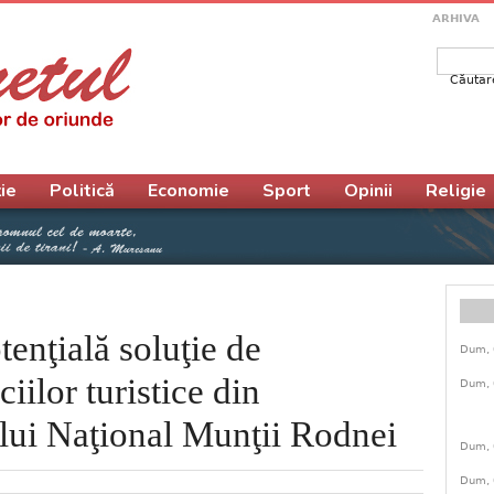
ARHIVA
Căutar
Form
ie
Politică
Economie
Sport
Opinii
Religie
tenţială soluţie de
Dum, 
iilor turistice din
Dum, 
lui Naţional Munţii Rodnei
Dum, 
Dum, 