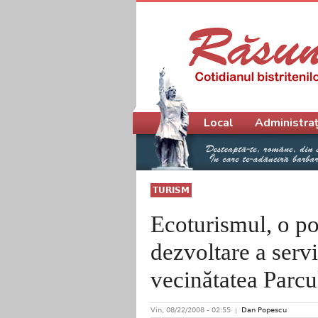
Meniu principal
Local
Administraț
TURISM
Ecoturismul, o po
dezvoltare a servic
vecinătatea Parcu
Vin, 08/22/2008 - 02:55
Dan Popescu