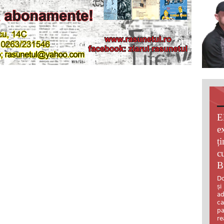
E
e
ț
c
B
Do
și
ad
ca
pa
re