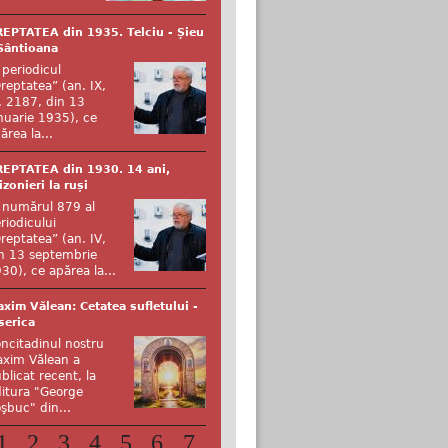
EPTATEA din 1935. Telciu - Șieu
Sântioana
 periodicul
reptatea” (an. IX,
. 2187, din 13
nuarie 1935), ce
ărea la...
EPTATEA din 1930. 14 ani,
izonieri la ruși
 numărul 879 al
riodicului
reptatea” (an. IV,
n 13 septembrie
30), ce apărea la...
xim Vălean: Cetatea sufletului -
serica
ncitadinul nostru
xim Vălean a
blicat recent, la
itura "George
şbuc" din...
1
2
3
4
5
6
7