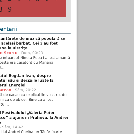
8
9
ntarii
ântăreţe de muzică populară se
 acelaşi bărbat. Cei 3 au fost
nă la Bistriţa
n Scurtu
-
Dum, 00:23
e întoarce! Nineta Popa i-a fost amantă
esta era căsătorit cu Mariana
...
atul Bogdan Ivan, despre
ul său și deciziile luate la
erul Energiei
tatean
-
Sâm, 20:22
ti de cacao cu explicatiile voastre, de
i ca de obicei. Bine ca a fost
ul...
l Festivalului „Valeria Peter
cu” a ajuns în Prahova, la Andrei
a
-
Sâm, 14:42
ări lui Andrei Chelba un Tânăr foarte