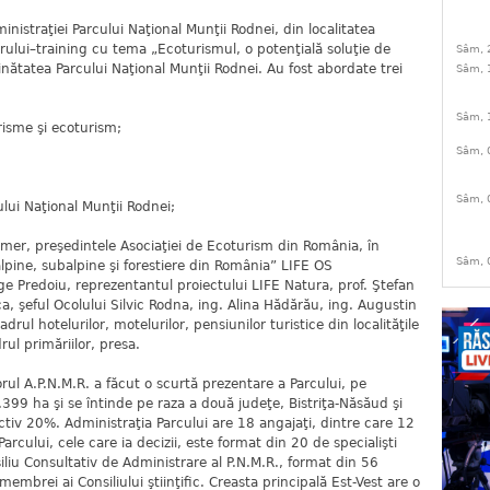
nistraţiei Parcului Naţional Munţii Rodnei, din localitatea
rului–training cu tema „Ecoturismul, o potenţială soluţie de
Sâm, 
cinătatea Parcului Naţional Munţii Rodnei. Au fost abordate trei
Sâm, 
Sâm, 
urisme şi ecoturism;
Sâm, 
Sâm, 
ului Naţional Munţii Rodnei;
umer, preşedintele Asociaţiei de Ecoturism din România, în
Sâm, 
alpine, subalpine şi forestiere din România” LIFE OS
e Predoiu, reprezentantul proiectului LIFE Natura, prof. Ştefan
a, şeful Ocolului Silvic Rodna, ing. Alina Hădărău, ing. Augustin
rul hotelurilor, motelurilor, pensiunilor turistice din localităţile
rul primăriilor, presa.
rul A.P.N.M.R. a făcut o scurtă prezentare a Parcului, pe
.399 ha şi se întinde pe raza a două judeţe, Bistriţa-Năsăud şi
tiv 20%. Administraţia Parcului are 18 angajaţi, dintre care 12
 Parcului, cele care ia decizii, este format din 20 de specialişti
liu Consultativ de Administrare al P.N.M.R., format din 56
 membrei ai Consiliului ştiinţific. Creasta principală Est-Vest are o