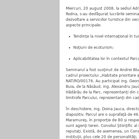
Miercuri, 20 august 2008, la sediul Admi
Rodna, s-au desfăşurat lucrările semina
dezvoltare a serviciilor turistice din ve
aspecte principale:
Tendinţe la nivel internaţional în t
Noţiuni de ecoturism;
Aplicabilitatea lor în contextul Parc
Seminarul a fost susţinut de Andrei Bl
cadrul proiectului „Habitate prioritare 
NAT/RO/00176. Au participat ing. Georg
Buia, de la Năsăud, ing. Alexandru Jauc
Hădărău de la Parc, reprezentanţi din cad
limitrofe Parcului, reprezentanţi din cad
În deschidere, ing. Doina Jauca, directo
diapozitiv. Parcul are o suprafaţă de 46
Maramureş, în proporţie de 80 şi respec
sunt agenţi teren. Consiliul Ştiinţific al
reputaţi. Există, de asemenea, un Consi
instituţii, plus cele 20 de personalităţi,