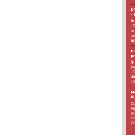
DR
– 
În
„D
nr
ia
ap
DR
pr
În
pe
„D
di
19
Ma
bi
Co
Ma
pu
Ed
Co