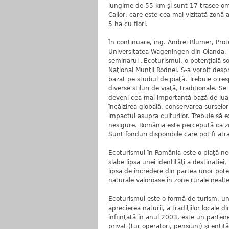
lungime de 55 km şi sunt 17 trasee om
Cailor, care este cea mai vizitată zonă a
5 ha cu flori.
În continuare, ing. Andrei Blumer, Prote
Universitatea Wageningen din Olanda, p
seminarul „Ecoturismul, o potenţială sol
Naţional Munţii Rodnei. S-a vorbit des
bazat pe studiul de piaţă. Trebuie o re
diverse stiluri de viaţă, tradiţionale. S
deveni cea mai importantă bază de luare
încălzirea globală, conservarea surselo
impactul asupra culturilor. Trebuie să e
nesigure. România este percepută ca zon
Sunt fonduri disponibile care pot fi atr
Ecoturismul în România este o piaţă ne
slabe lipsa unei identităţi a destinaţiei
lipsa de încredere din partea unor potenţ
naturale valoroase în zone rurale nealte
Ecoturismul este o formă de turism, und
aprecierea naturii, a tradiţiilor locale
înfiinţată în anul 2003, este un parten
privat (tur operatori, pensiuni) şi entit