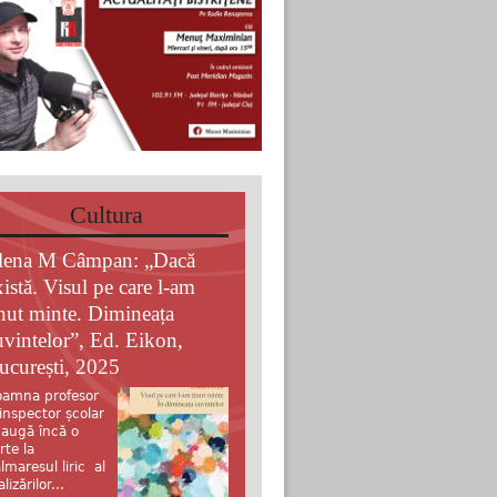
Cultura
lena M Câmpan: „Dacă
xistă. Visul pe care l-am
inut minte. Dimineața
uvintelor”, Ed. Eikon,
ucurești, 2025
amna profesor
 inspector școlar
augă încă o
rte la
lmaresul liric al
alizărilor...