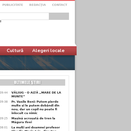
PUBLICITATE
REDACŢIA
CONTACT
e
ular de căutare
Cultură
Alegeri locale
09:44
VĂLIUG – O ALTĂ „MARE DE LA
MUNTE”
09:38
Pr. Vasile Beni: Putem pierde
multe și le putem dobândi din
nou, dar un copil nu poate fi
înlocuit cu nimic
09:25
Mașină acroșată de tren la
Măgura Ilvei
08:01
La mulți ani doamnei profesor