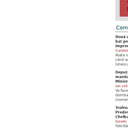
Come
Două c
bat pe
împreu
Carme
Roata s
când ac
Ionescu
Deput
mandat
Minist
un ce
Va face
doimban
moment
Trofeu
Predes
Chelb
Geom
Felicit