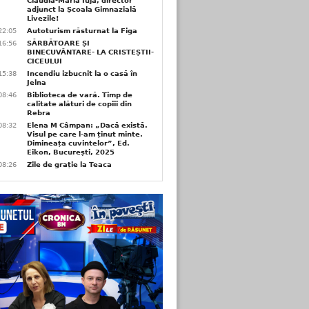
Claudia-Maria Iuja, director
adjunct la Școala Gimnazială
Livezile!
22:05
Autoturism răsturnat la Figa
16:56
SĂRBĂTOARE ȘI
BINECUVÂNTARE- LA CRISTEȘTII-
CICEULUI
15:38
Incendiu izbucnit la o casă în
Jelna
08:46
Biblioteca de vară. Timp de
calitate alături de copiii din
Rebra
08:32
Elena M Câmpan: „Dacă există.
Visul pe care l-am ținut minte.
Dimineața cuvintelor”, Ed.
Eikon, București, 2025
08:26
Zile de grație la Teaca