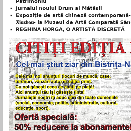
Patrimoniu
Jurnalul noului Drum al Mătăsii
Expoziție de artă chineză contemporană- 𝐅𝐞𝐧
𝐗𝐢𝐮𝐳𝐡𝐨𝐮- la Muzeul de Artă Comparată S
REGHINA HORGA, O ARTISTĂ DISCRETĂ