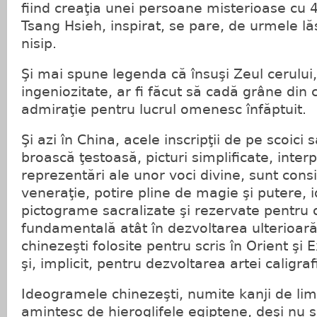
fiind creaţia unei persoane misterioase cu 
Tsang Hsieh, inspirat, se pare, de urmele l
nisip.
Şi mai spune legenda că însuşi Zeul cerului,
ingeniozitate, ar fi făcut să cadă grâne din
admiraţie pentru lucrul omenesc înfăptuit.
Şi azi în China, acele inscripţii de pe scoici
broască ţestoasă, picturi simplificate, inter
reprezentări ale unor voci divine, sunt cons
veneraţie, potire pline de magie şi putere, 
pictograme sacralizate şi rezervate pentru
fundamentală atât în dezvoltarea ulterioară
chinezeşti folosite pentru scris în Orient şi 
şi, implicit, pentru dezvoltarea artei caligrafi
Ideogramele chinezeşti, numite kanji de li
amintesc de hieroglifele egiptene, deşi nu 