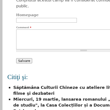
Conţinutul acestui câmp va fi considerat confiden
public.
Homepage
Comment
*
Citiţi şi:
Săptămâna Culturii Chineze cu ateliere li
filme şi dezbateri
Miercuri, 19 martie, lansarea romanului
de studiu", la Casa Colecțiilor și a Docu