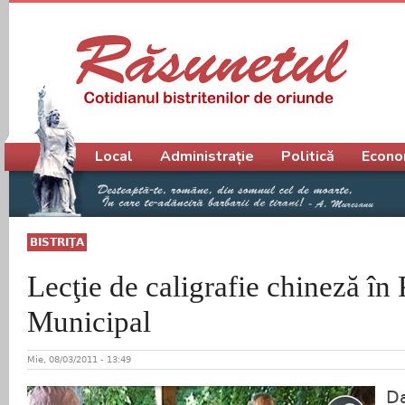
Meniu principal
Local
Administrație
Politică
Econo
BISTRIŢA
Lecţie de caligrafie chineză în 
Municipal
Mie, 08/03/2011 - 13:49
D