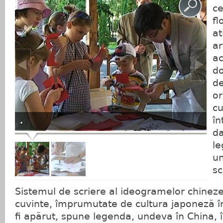
ce
fl
at
ar
ac
do
de
or
cu
în
.
da
le
un
sc
Sistemul de scriere al ideogramelor chinezeş
cuvinte, împrumutate de cultura japoneză în 
fi apărut, spune legenda, undeva în China, î