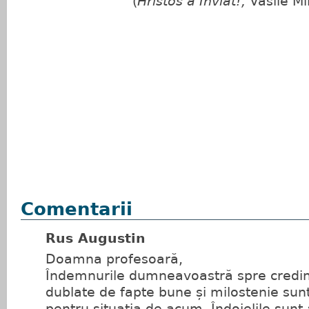
(
Hristos a Înviat!,
Vasile Mi
Prof. Mirel
Comentarii
Rus Augustin
Doamna profesoară,
Îndemnurile dumneavoastră spre credi
dublate de fapte bune și milostenie sunt
pentru situația de acum. Îndoielile sunt a