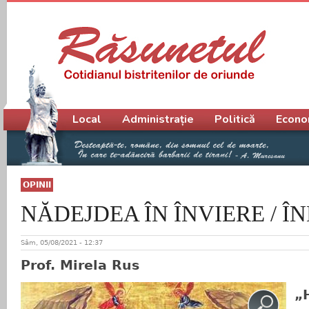
Meniu principal
Local
Administrație
Politică
Econo
OPINII
NĂDEJDEA ÎN ÎNVIERE / Î
Sâm, 05/08/2021 - 12:37
Prof. Mirela Rus
„H