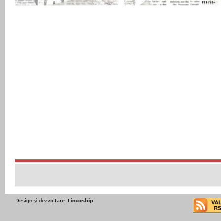
Design şi dezvoltare:
Linuxship