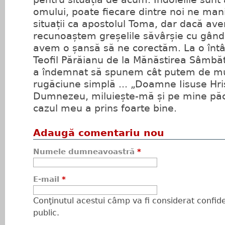
omului, poate fiecare dintre noi ne man
situații ca apostolul Toma, dar dacă av
recunoaștem greșelile săvârșie cu gându
avem o șansă să ne corectăm. La o întâl
Teofil Părăianu de la Mănăstirea Sâmbă
a îndemnat să spunem cât putem de mul
rugăciune simplă ... „Doamne Iisuse Hris
Dumnezeu, miluiește-mă și pe mine păcă
cazul meu a prins foarte bine.
Adaugă comentariu nou
Numele dumneavoastră
*
E-mail
*
Conţinutul acestui câmp va fi considerat confiden
public.