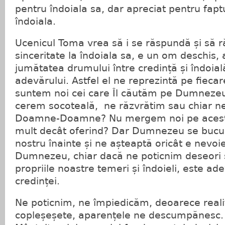
pentru îndoiala sa, dar apreciat pentru fap
îndoiala.
Ucenicul Toma vrea să i se răspundă și să 
sinceritate la îndoiala sa, e un om deschis, 
jumătatea drumului între credință și îndoial
adevărului. Astfel el ne reprezintă pe fiecar
suntem noi cei care Îl căutăm pe Dumnezeu
cerem socoteală, ne răzvrătim sau chiar ne
Doamne-Doamne? Nu mergem noi pe acest
mult decât oferind? Dar Dumnezeu se bucur
nostru înainte și ne așteaptă oricât e nevoi
Dumnezeu, chiar dacă ne poticnim deseori 
propriile noastre temeri și îndoieli, este ad
credinței.
Ne poticnim, ne împiedicăm, deoarece reali
copleșeșete, aparențele ne descumpănesc. 