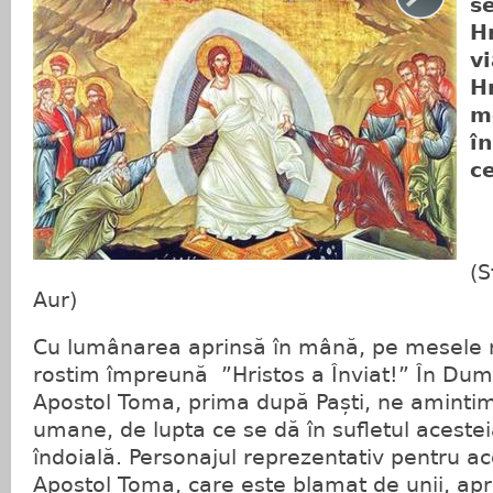
s
Hr
v
Hr
m
în
c
(S
Aur)
Cu lumânarea aprinsă în mână, pe mesele no
rostim împreună ”Hristos a Înviat!” În Dumi
Apostol Toma, prima după Paști, ne amintim 
umane, de lupta ce se dă în sufletul acesteia
îndoială. Personajul reprezentativ pentru ac
Apostol Toma, care este blamat de unii, apre