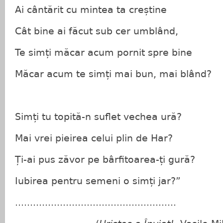
Ai cântărit cu mintea ta creștine
Cât bine ai făcut sub cer umblând,
Te simți măcar acum pornit spre bine
Măcar acum te simți mai bun, mai blând?
Simți tu topită-n suflet vechea ură?
Mai vrei pieirea celui plin de Har?
Ți-ai pus zăvor pe bârfitoarea-ți gură?
Iubirea pentru semeni o simți jar?”
......................................................