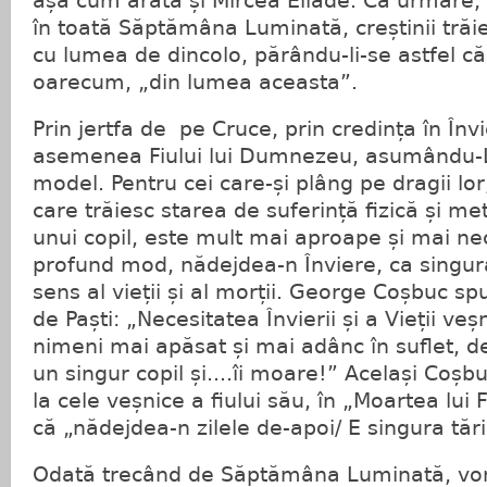
așa cum arată și Mircea Eliade. Ca urmare, î
în toată Săptămâna Luminată, creștinii trăie
cu lumea de dincolo, părându-li-se astfel c
oarecum, „din lumea aceasta”.
Prin jertfa de pe Cruce, prin credința în În
asemenea Fiului lui Dumnezeu, asumându-L
model. Pentru cei care-și plâng pe dragii lor
care trăiesc starea de suferință fizică și met
unui copil, este mult mai aproape și mai ne
profund mod, nădejdea-n Înviere, ca singura
sens al vieții și al morții. George Coșbuc spu
de Paști: „Necesitatea Învierii și a Vieții ve
nimeni mai apăsat și mai adânc în suflet, d
un singur copil și....îi moare!” Același Coș
la cele veșnice a fiului său, în „Moartea lui
că „nădejdea-n zilele de-apoi/ E singura tări
Odată trecând de Săptămâna Luminată, vom