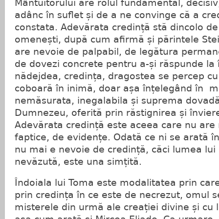
Mântuitorului are rolul fundamental, decisiv
adânc în suflet și de a ne convinge că a cr
constata. Adevărata credință stă dincolo de 
omenești, după cum afirmă și părintele Ste
are nevoie de palpabil, de legătura perman
de dovezi concrete pentru a-și răspunde la î
nădejdea, credința, dragostea se percep cu
coboară în inimă, doar așa înțelegând în m
nemăsurata, inegalabila și suprema dovadă 
Dumnezeu, oferită prin răstignirea și înviere
Adevărata credință este aceea care nu are
faptice, de evidențe. Odată ce ni se arată 
nu mai e nevoie de credință, căci lumea l
nevăzută, este una simțită.
Îndoiala lui Toma este modalitatea prin car
prin credința în ce este de necrezut, omul 
misterele din urmă ale creației divine și cu