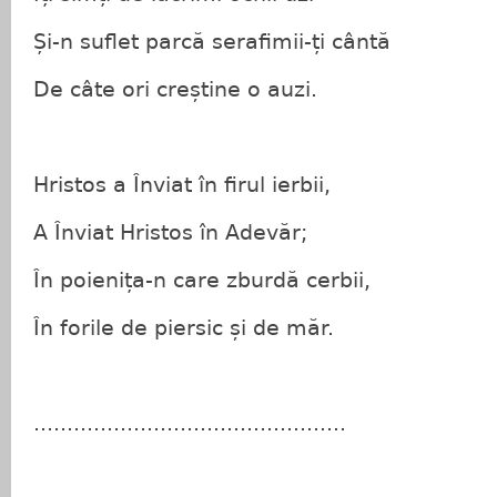
Și-n suflet parcă serafimii-ți cântă
De câte ori creștine o auzi.
Hristos a Înviat în firul ierbii,
A Înviat Hristos în Adevăr;
În poienița-n care zburdă cerbii,
În forile de piersic și de măr.
...............................................