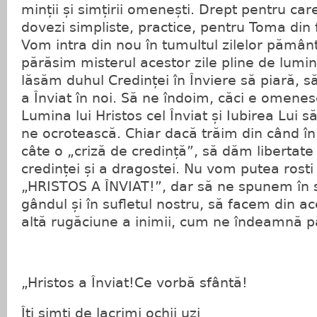
minții și simțirii omenești. Drept pentru care
dovezi simpliste, practice, pentru Toma din f
Vom intra din nou în tumultul zilelor pământe
părăsim misterul acestor zile pline de lumi
lăsăm duhul Credinței în Înviere să piară, 
a Înviat în noi. Să ne îndoim, căci e omen
Lumina lui Hristos cel Înviat și Iubirea Lui s
ne ocrotească. Chiar dacă trăim din când î
câte o „criză de credință”, să dăm libertate
credinței și a dragostei. Nu vom putea rosti 
„HRISTOS A ÎNVIAT!”, dar să ne spunem în s
gândul și în sufletul nostru, să facem din a
altă rugăciune a inimii, cum ne îndeamnă pă
„Hristos a Înviat!Ce vorbă sfântă!
Îți simți de lacrimi ochii uzi