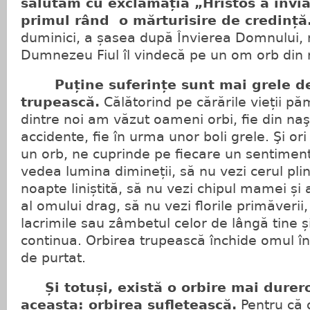
salutăm cu exclamația „Hristos a învia
primul rând o mărturisire de credință
duminici, a șasea după Învierea Domnului,
Dumnezeu Fiul îl vindecă pe un om orb din 
Puține suferințe sunt mai grele de
trupească.
Călătorind pe cărările vieții p
dintre noi am văzut oameni orbi, fie din naşt
accidente, fie în urma unor boli grele. Şi or
un orb, ne cuprinde pe fiecare un sentiment
vedea lumina dimineții, să nu vezi cerul plin
noapte liniștită, să nu vezi chipul mamei și al
al omului drag, să nu vezi florile primăverii, 
lacrimile sau zâmbetul celor de lângă tine 
continua. Orbirea trupească închide omul în
de purtat.
Și totuși, există o orbire mai durer
aceasta: orbirea sufletească.
Pentru că 