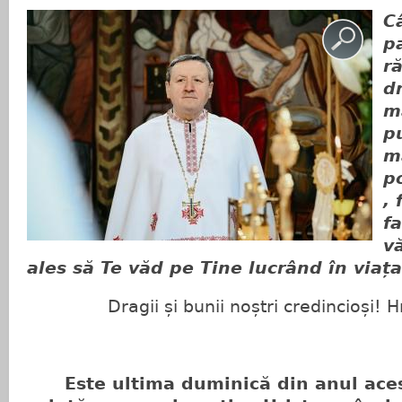
C
p
r
d
m
p
m
p
, 
f
v
ales să Te văd pe Tine lucrând în viaț
Dragii și bunii noștri credincioși! Hris
Este ultima duminică din anul aces