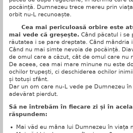
pocăință. Dumnezeu trece mereu prin viața 
orbit nu-L recunoaște.
Cea mai periculoasă orbire este at
mai vede că greșește.
Când păcatul i se
răutatea i se pare dreptate. Când mândria i
Când nu mai simte nevoia de pocăință. Diav
de omul care a căzut, cât de omul care nu 
De aceea, cea mai mare minune nu este do
ochilor trupești, ci deschiderea ochilor inim
și totuși sfânt.
Dar un om care nu-L vede pe Dumnezeu în v
adevărat pierdut.
Să ne întrebăm în fiecare zi și în acel
răspundem:
Mai văd eu mâna lui Dumnezeu în viața