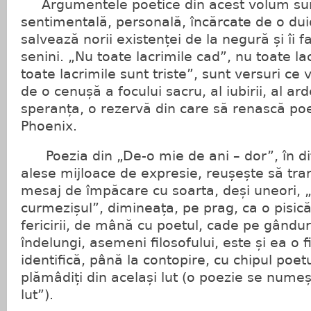
Argumentele poetice din acest volum sun
sentimentală, personală, încărcate de o duio
salvează norii existenței de la negură și îi f
senini. „Nu toate lacrimile cad”, nu toate la
toate lacrimile sunt triste”, sunt versuri ce
de o cenușă a focului sacru, al iubirii, al ard
speranța, o rezervă din care să renască po
Phoenix.
Poezia din „De-o mie de ani – dor”, în dif
alese mijloace de expresie, reușește să tra
mesaj de împăcare cu soarta, deși uneori, „
curmezișul”, dimineața, pe prag, ca o pisică
fericirii, de mână cu poetul, cade pe gânduri
îndelungi, asemeni filosofului, este și ea o f
identifică, până la contopire, cu chipul poetu
plămâdiți din același lut (o poezie se numeș
lut”).