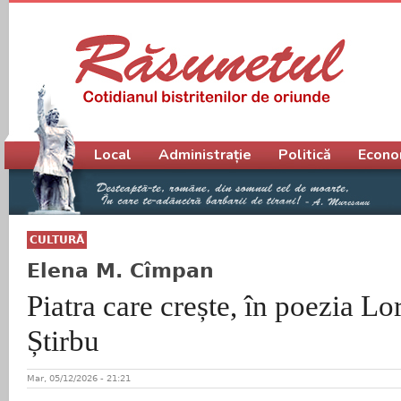
Meniu principal
Local
Administrație
Politică
Econo
CULTURĂ
Elena M. Cîmpan
Piatra care crește, în poezia Lo
Știrbu
Mar, 05/12/2026 - 21:21