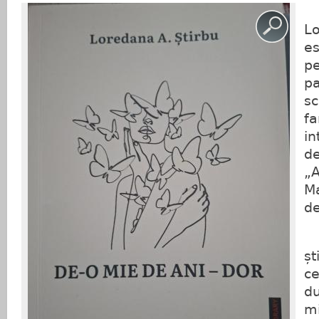
A
Lo
es
pe
pa
sc
fa
in
de
„A
Ma
de
A
ș
ce
du
mi