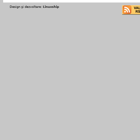
Design şi dezvoltare:
Linuxship