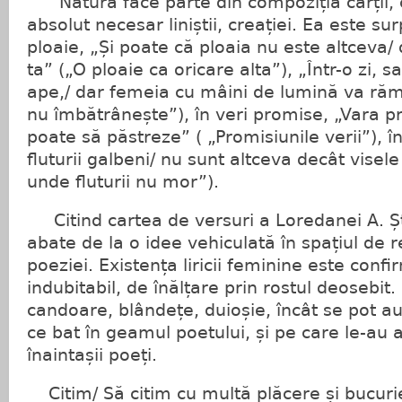
Natura face parte din compoziția cărții,
absolut necesar liniștii, creației. Ea este s
ploaie, „Și poate că ploaia nu este altceva/
ta” („O ploaie ca oricare alta”), „Într-o zi, 
ape,/ dar femeia cu mâini de lumină va răm
nu îmbătrânește”), în veri promise, „Vara p
poate să păstreze” ( „Promisiunile verii”), î
fluturii galbeni/ nu sunt altceva decât visel
unde fluturii nu mor”).
Citind cartea de versuri a Loredanei A. Ș
abate de la o idee vehiculată în spațiul de r
poeziei. Existența liricii feminine este conf
indubitabil, de înălțare prin rostul deosebit.
candoare, blândețe, duioșie, încât se pot au
ce bat în geamul poetului, și pe care le-au au
înaintașii poeți.
Citim/ Să citim cu multă plăcere și bucur