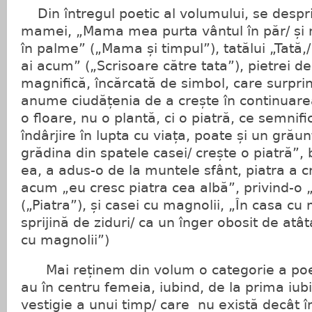
Din întregul poetic al volumului, se despr
mamei, „Mama mea purta vântul în păr/ și 
în palme” („Mama și timpul”), tatălui „Tată,
ai acum” („Scrisoare către tata”), pietrei d
magnifică, încărcată de simbol, care surprin
anume ciudățenia de a crește în continuarea 
o floare, nu o plantă, ci o piatră, ce semnific
îndârjire în lupta cu viața, poate și un grăun
grădina din spatele casei/ crește o piatră”, 
ea, a adus-o de la muntele sfânt, piatra a c
acum „eu cresc piatra cea albă”, privind-o
(„Piatra”), și casei cu magnolii, „În casa cu
sprijină de ziduri/ ca un înger obosit de atâ
cu magnolii”)
Mai reținem din volum o categorie a poez
au în centru femeia, iubind, de la prima iubi
vestigie a unui timp/ care nu există decât