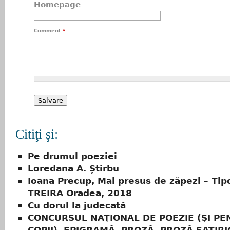
Homepage
Comment
*
Citiţi şi:
Pe drumul poeziei
Loredana A. Știrbu
Ioana Precup, Mai presus de zăpezi – Tip
TREIRA Oradea, 2018
Cu dorul la judecată
CONCURSUL NAŢIONAL DE POEZIE (ŞI PE
COPII), EPIGRAMĂ, PROZĂ, PROZĂ SATIRI