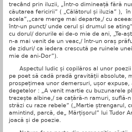
trecând prin iluzii, „Într-o dimineață fără n
căutarea fericirii” ( „Călătorul și iluzia” ), 
acela”,„care merge mai departe,/ cu aceeași
într-un punct/ unde cerul și drumul se ating
cu dorul/ dorurile ei de-o mie de ani, „Te-aș
n-a mai venit de un veac,/ într-un oraș prăf
de ziduri/ ca iedera crescută pe ruinele unei
mie de ani-Dor”).
Aspectul ludic și copilăros al unor poezii 
pe poet să cadă pradă gravității absolute, 
prospețimea unor demersuri, ușor expuse, 
degetelor : „A venit martie cu buzunarele pl
trezește albine,/ se cațără-n ramuri, suflă-
străzi cu raze rebele” („Martie ștrengarul, 
amintind, parcă, de„ Mărțișorul” lui Tudor A
joacă și de poezie.