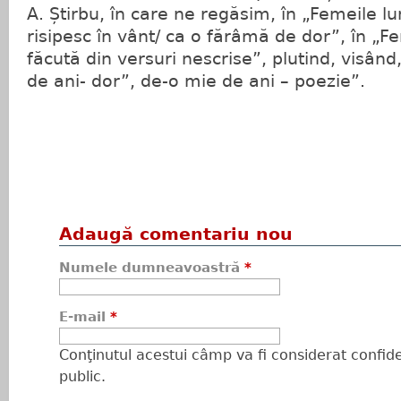
A. Știrbu, în care ne regăsim, în „Femeile lu
risipesc în vânt/ ca o fărâmă de dor”, în „F
făcută din versuri nescrise”, plutind, visân
de ani- dor”, de-o mie de ani – poezie”.
Adaugă comentariu nou
Numele dumneavoastră
*
E-mail
*
Conţinutul acestui câmp va fi considerat confiden
public.