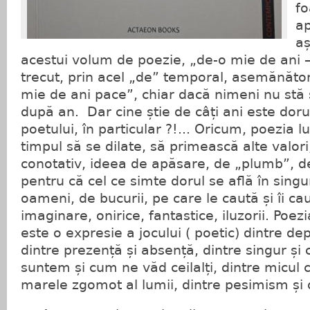
fo
ap
aș
acestui volum de poezie, „de-o mie de ani –
trecut, prin acel „de” temporal, asemănăto
mie de ani pace”, chiar dacă nimeni nu stă
după an. Dar cine știe de câți ani este dorul
poetului, în particular ?!... Oricum, poezia lu
timpul să se dilate, să primească alte valori, 
conotativ, ideea de apăsare, de „plumb”, de
pentru că cel ce simte dorul se află în sing
oameni, de bucurii, pe care le caută și îi ca
imaginare, onirice, fantastice, iluzorii. Poez
este o expresie a jocului ( poetic) dintre de
dintre prezență și absență, dintre singur și c
suntem și cum ne văd ceilalți, dintre micul c
marele zgomot al lumii, dintre pesimism și