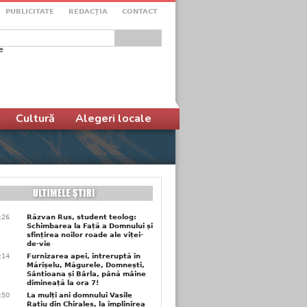
PUBLICITATE
REDACŢIA
CONTACT
e
ular de căutare
Cultură
Alegeri locale
6:26
Răzvan Rus, student teolog:
Schimbarea la Față a Domnului și
sfințirea noilor roade ale viței-
de-vie
6:14
Furnizarea apei, întreruptă în
Mărișelu, Măgurele, Domnești,
Sântioana și Bârla, până mâine
dimineață la ora 7!
5:50
La mulți ani domnului Vasile
Rațiu din Chiraleș, la împlinirea