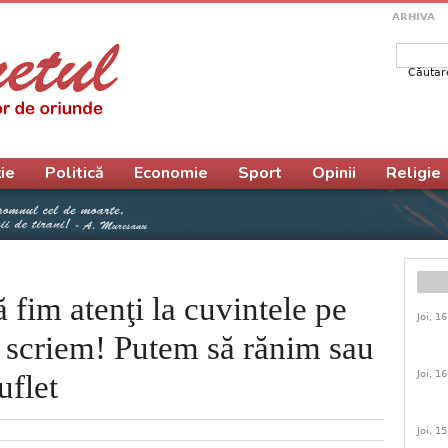
ARHIVA
Căutar
Form
ie
Politică
Economie
Sport
Opinii
Religie
ă fim atenţi la cuvintele pe
Joi, 1
u scriem! Putem să rănim sau
Joi, 1
uflet
Joi, 1