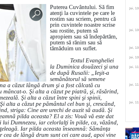
Puterea Cuvântului.
Să fim
Joi, 1
atenţi la cuvintele pe care le
rostim sau scriem, p
entru că
prin cuvintele noastre scrise
sau rostite, putem să
Joi, 1
apropiem sau să îndepărtăm,
putem să rănim sau să
tămăduim un suflet.
Joi, 1
Joi, 1
Textul Evangheliei
la Duminica douăzeci şi una
Joi, 1
de după Rusalii: „Ieşit-a
semănătorul să semene
na a căzut lângă drum şi a fost călcată cu
Joi, 1
u mâncat-o. Şi alta a căzut pe piatră, şi, răsărind,
zeală. Şi alta a căzut între spini şi spinii,
Şi alta a căzut pe pământul cel bun şi, crescând,
Joi, 1
când, striga: Cine are urechi de auzit să audă. Şi
nseamnă pilda aceasta? El a zis: Vouă vă este dat
i lui Dumnezeu, iar celorlalţi în pilde, ca, văzând,
înţeleagă. Iar pilda aceasta înseamnă: Sămânţa
r cea de lângă drum sunt cei care aud, apoi vine