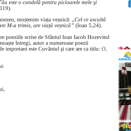
ău este o candelă pentru picioarele mele şi
s.119).
mnezeu, moștenim viața veșnică:
,,Cel ce ascultă
are M-a trimis, are viață veșnică”
(Ioan 5,24).
tre poeziile scrise de Sfântul Ioan Iacob Hozevitul
oaște întregi, autor a numeroase poezii
de important este Cuvântul şi care are ca titlu:
O,
ai
ai,