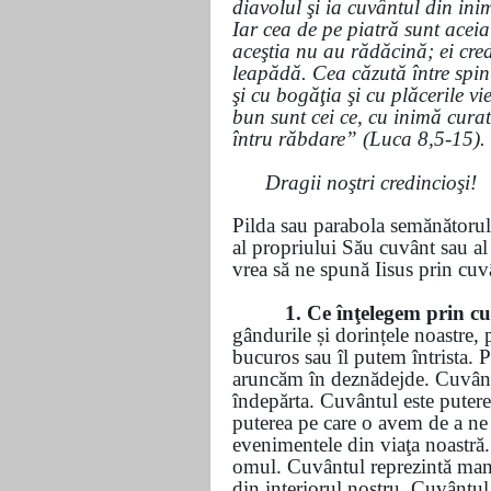
diavolul şi ia cuvântul din in
Iar cea de pe piatră sunt aceia
aceştia nu au rădăcină; ei cred
leapădă. Cea căzută între spin
şi cu bogăţia şi cu plăcerile v
bun sunt cei ce, cu inimă curat
întru răbdare” (Luca 8,5-
Dragii noştr
Pilda sau parabola semănătorulu
al propriului Său cuvânt sau al 
vrea să ne spună Iisus prin cuv
1. Ce înţelegem prin c
gândurile și dorințele noastre,
bucuros sau îl putem întrista. 
aruncăm în deznădejde. Cuvântu
îndepărta. Cuvântul este puter
puterea pe care o avem de a ne 
evenimentele din viaţa noastră.
omul. Cuvântul reprezintă manife
din interiorul nostru. Cuvântul 