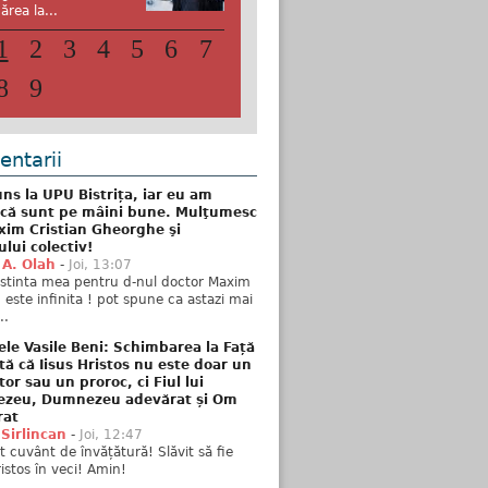
ărea la...
1
2
3
4
5
6
7
8
9
ntarii
ns la UPU Bistrița, iar eu am
 că sunt pe mâini bune. Mulţumesc
xim Cristian Gheorghe şi
ului colectiv!
 A. Olah
-
Joi, 13:07
stinta mea pentru d-nul doctor Maxim
n este infinita ! pot spune ca astazi mai
..
ele Vasile Beni: Schimbarea la Față
tă că Iisus Hristos nu este doar un
tor sau un proroc, ci Fiul lui
zeu, Dumnezeu adevărat și Om
rat
 Sirlincan
-
Joi, 12:47
 cuvânt de învățătură! Slăvit să fie
ristos în veci! Amin!