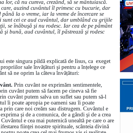
ima lor, că nu cumva, crezând, să se mântuiască.
 care, auzind cuvântul îl primesc cu bucurie, dar
 până la o vreme, iar la vreme de încercare se
i sunt cei ce aud cuvântul, dar umblând cu grijile
ieţii, se înăbuşă şi nu rodesc. Iar cea de pe pământ
ă şi bună, aud cuvântul, îl păstrează şi rodesc
15).
i credincioşi!
i este singura pildă explicată de Iisus, ca exeget
propriilor sale învățături şi pentru a înțelege ce
ânt să ne oprim la câteva învățături:
uvânt.
Prin cuvânt ne exprimăm sentimentele,
 prin cuvânt putem să facem pe cineva să fie
Prin cuvânt putem salva un suflet sau putem să-l
l îi poate apropia pe oameni sau îi poate
ea prin care noi creăm sau distrugem. Cuvântul e
exprima şi de a comunica, de a gândi şi de a crea
 Cuvântul e cea mai puternică unealtă pe care o are
starea fiinţei noastre spirituale, scânteia divină
nostru poate crea cel mai frumos vis şi realitate,