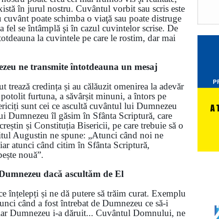
xistă în jurul nostru. Cuvântul vorbit sau scris este
u cuvânt poate schimba o viaţă sau poate distruge
 fel se întâmplă şi în cazul cuvintelor scrise. De
ntotdeauna la cuvintele pe care le rostim, dar mai
zeu ne transmite întotdeauna un mesaj
t trează credința și au călăuzit omenirea la adevăr
 potolit furtuna, a săvârșit minuni, a întors pe
fericiți sunt cei ce ascultă cuvântul lui Dumnezeu
 lui Dumnezeu îl găsim în Sfânta Scriptură, care
 creștin și Constituția Bisericii, pe care trebuie să o
citul Augustin ne spune: „Atunci când noi ne
 atunci când citim în Sfânta Scriptură,
ne vorbește nouă”.
 Dumnezeu dacă ascultăm de El
înțelepți și ne dă putere să trăim curat. Exemplu
tunci când a fost întrebat de Dumnezeu ce să-i
, iar Dumnezeu i-a dăruit... Cuvântul Domnului, ne