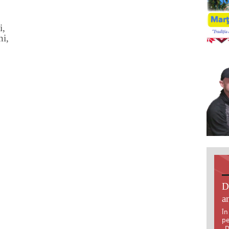
i,
ni,
D
an
În
pe
„D