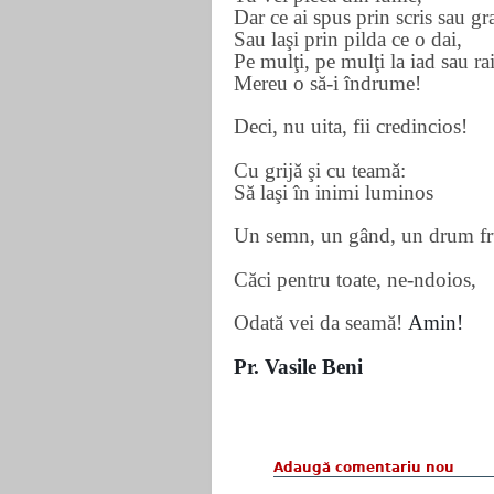
Dar ce ai spus prin scris sau gra
Sau laşi prin pilda ce o dai,
Pe mulţi, pe mulţi la iad sau ra
Mereu o să-i îndrume!
Deci, nu uita, fii credincios!
Cu grijă şi cu teamă:
Să laşi în inimi luminos
Un semn, un gând, un drum f
Căci pentru toate, ne-ndoios,
Odată vei da seamă!
Amin!
Pr. Vasile Beni
Adaugă comentariu nou