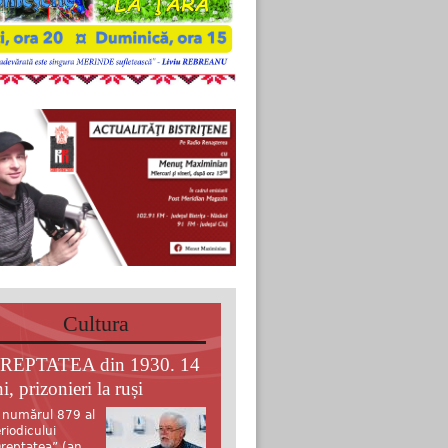
Cultura
REPTATEA din 1930. 14
i, prizonieri la ruși
 numărul 879 al
riodicului
reptatea” (an.