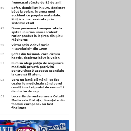
frumoasei vârste de 85 de ani!
3:56
Șofer, domiciliat în SUA, depistat
băut la volan, în urma unui
accident cu pagube materiale.
Poliția a fost sesizată prin
sistemul eCall
3:49
Două persoane transportate la
spital, în urma unui accident
rutier produs la ieșirea din Șieu
Măgheruș
3:40
Victor Știr: Adevărurile
”Revoluției” din 1989
3:32
Șofer din Năsăud, care circula
haotic, depistat băut la volan
1:07
Cum să alegi polița de asigurare
medicală privată potrivită
pentru tine: 5 aspecte esențiale
la care să fii atent
1:05
Vara nu iartă plămânii: ce fac
ceaiurile medicinale când aerul
condiționat și praful de sezon îți
dau bătăi de cap
1:03
Lucrările de restaurare a Cetății
Medievale Bistrița, finanțate din
fonduri europene, au fost
finalizate