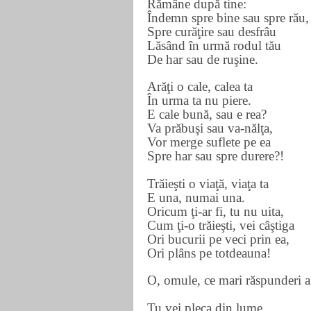
Rămâne după tine:
Îndemn spre bine sau spre rău,
Spre curăţire sau desfrâu
Lăsând în urmă rodul tău
De har sau de ruşine.
Arăţi o cale, calea ta
În urma ta nu piere.
E cale bună, sau e rea?
Va prăbuşi sau va-nălţa,
Vor merge suflete pe ea
Spre har sau spre durere?!
Trăieşti o viaţă, viaţa ta
E una, numai una.
Oricum ţi-ar fi, tu nu uita,
Cum ţi-o trăieşti, vei câştiga
Ori bucurii pe veci prin ea,
Ori plâns pe totdeauna!
O, omule, ce mari răspunderi a
Tu vei pleca din lume,