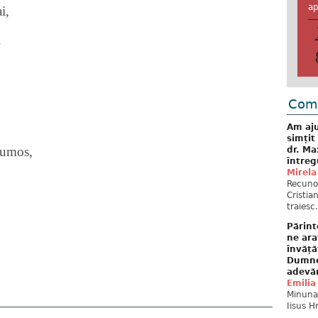
ap
i,
i
Come
Am aju
simțit
rumos,
dr. Ma
întreg
Mirela
Recuno
Cristia
traiesc.
Părint
ne ara
învăță
Dumne
adevă
Emilia
Minunat
Iisus H