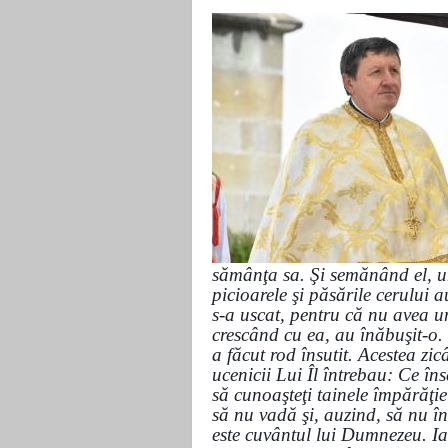
sămânţa sa. Şi semănând el, u
picioarele şi păsările cerului a
s-a uscat, pentru că nu avea ume
crescând cu ea, au înăbuşit-o. 
a făcut rod însutit. Acestea zi
ucenicii Lui Îl întrebau: Ce î
să cunoaşteţi tainele împărăţie
să nu vadă şi, auzind, să nu 
este cuvântul lui Dumnezeu. Ia