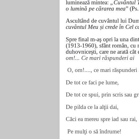
luminează mintea:
„Cuvântul T
o lumină
pe cărarea mea
” (P
Ascultând de cuvântul lui Du
cuvântul Meu și crede în Cel c
Spre final m-aş opri la una din
(1913-1960), sfânt român, cu m
duhovniceşti, care ne arată cât 
om!... Ce mari răspunderi ai
O, om!...., ce mari răspunderi 
De tot ce faci pe lume,
De tot ce spui, prin scris sau gr
De pilda ce la alţii dai,
Căci ea mereu spre iad sau rai,
Pe mulţi o să îndrume!