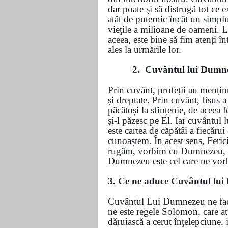
dar poate şi să distrugă tot ce e
atât de puternic încât un simpl
vieţile a milioane de oameni. La
aceea, este bine să fim atenți î
ales la urmările lor.
2. Cuvântul lui Dumne
Prin cuvânt, profeții au menținu
și dreptate. Prin cuvânt, Iisus a
păcătoși la sfințenie, de aceea 
și-l păzesc pe El. Iar cuvântul
este cartea de căpătâi a fiecărui
cunoaștem. În acest sens, Feri
rugăm, vorbim cu Dumnezeu, iar
Dumnezeu este cel care 
3. Ce ne aduce Cuvântul lui
Cuvântul Lui Dumnezeu ne face 
ne este regele Solomon, care a
dăruiască a cerut înţelepciune