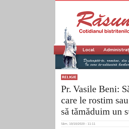
Meniu principal
Local
Administraț
RELIGIE
Pr. Vasile Beni: S
care le rostim sa
să tămăduim un s
Sâm, 10/10/2020 - 11:11