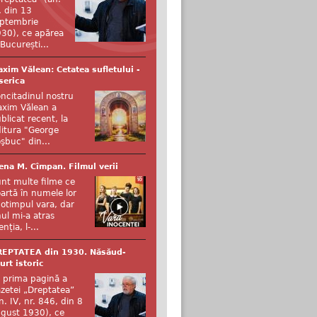
, din 13
ptembrie
30), ce apărea
 București...
xim Vălean: Cetatea sufletului -
serica
ncitadinul nostru
xim Vălean a
blicat recent, la
itura "George
şbuc" din...
ena M. Cîmpan. Filmul verii
nt multe filme ce
artă în numele lor
otimpul vara, dar
ul mi-a atras
enția, l-...
REPTATEA din 1930. Năsăud-
urt istoric
 prima pagină a
zetei „Dreptatea”
n. IV, nr. 846, din 8
gust 1930), ce