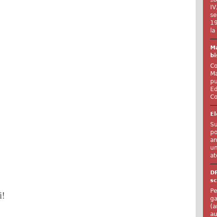
IV
se
19
la
Ma
bi
Co
Ma
pu
Ed
Co
El
Su
po
an
un
at
D
sc
Pe
i!
ga
(a
au