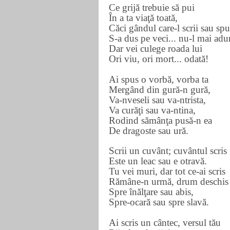
Ce grijă trebuie să pui
În a ta viaţă toată,
Căci gândul care-l scrii sau spu
S-a dus pe veci... nu-l mai adu
Dar vei culege roada lui
Ori viu, ori mort... odată!
Ai spus o vorbă, vorba ta
Mergând din gură-n gură,
Va-nveseli sau va-ntrista,
Va curăţi sau va-ntina,
Rodind sămânţa pusă-n ea
De dragoste sau ură.
Scrii un cuvânt; cuvântul scris
Este un leac sau e otravă.
Tu vei muri, dar tot ce-ai scris
Rămâne-n urmă, drum deschis
Spre înălţare sau abis,
Spre-ocară sau spre slavă.
Ai scris un cântec, versul tău