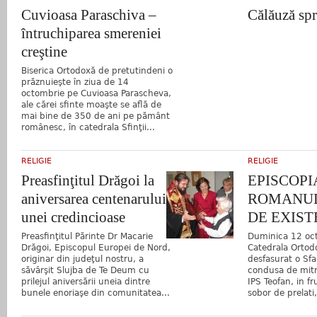
Cuvioasa Paraschiva –
Călăuză spr
întruchiparea smereniei
creştine
Biserica Ortodoxă de pretutindeni o
prăznuieşte în ziua de 14
octombrie pe Cuvioasa Parascheva,
ale cărei sfinte moaşte se află de
mai bine de 350 de ani pe pământ
românesc, în catedrala Sfinţii...
RELIGIE
RELIGIE
Preasfinţitul Drăgoi la
EPISCOPI
aniversarea centenarului
ROMANUL
unei credincioase
DE EXIST
Preasfinţitul Părinte Dr Macarie
Duminica 12 oct
Drăgoi, Episcopul Europei de Nord,
Catedrala Ortod
originar din judeţul nostru, a
desfasurat o Sfa
săvârşit Slujba de Te Deum cu
condusa de mitr
prilejul aniversării uneia dintre
IPS Teofan, in f
bunele enoriaşe din comunitatea...
sobor de prelati,