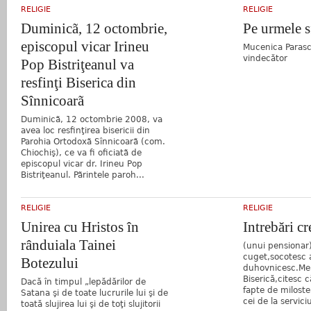
RELIGIE
RELIGIE
Duminicã, 12 octombrie,
Pe urmele s
episcopul vicar Irineu
Mucenica Parasch
vindecător
Pop Bistriţeanul va
resfinţi Biserica din
Sînnicoarã
Duminicã, 12 octombrie 2008, va
avea loc resfinţirea bisericii din
Parohia Ortodoxã Sînnicoarã (com.
Chiochiş), ce va fi oficiatã de
episcopul vicar dr. Irineu Pop
Bistriţeanul. Pãrintele paroh...
RELIGIE
RELIGIE
Unirea cu Hristos în
Intrebări cr
rânduiala Tainei
(unui pensionar
cuget,socotesc 
Botezului
duhovnicesc.Mer
Biserică,citesc că
Dacă în timpul „lepădărilor de
fapte de miloste
Satana şi de toate lucrurile lui şi de
cei de la servici
toată slujirea lui şi de toţi slujitorii