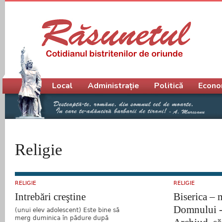
Meniu principal
Local
Administrație
Politică
Econo
Religie
RELIGIE
RELIGIE
Intrebări creştine
Biserica – 
Domnului - 
(unui elev adolescent) Este bine să
merg duminica în pădure după