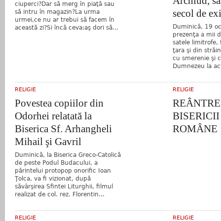
Archiud, să
ciuperci?Dar să merg în piaţă sau
secol de ex
să intru în magazin?La urma
urmei,ce nu ar trebui să facem în
Duminică, 19 oc
această zi?Si încă ceva:aş dori să...
prezenţa a mii d
satele limitrofe, 
ţara şi din străi
cu smerenie şi c
Dumnezeu la acţ
RELIGIE
RELIGIE
Povestea copiilor din
REÂNTRE
Odorhei relatată la
BISERICI
Biserica Sf. Arhangheli
ROMÂNE
Mihail şi Gavril
Duminică, la Biserica Greco-Catolică
de peste Podul Budacului, a
părintelui protopop onorific Ioan
Ţolca, va fi vizionat, după
săvârşirea Sfintei Liturghii, filmul
realizat de col. rez. Florentin...
RELIGIE
RELIGIE