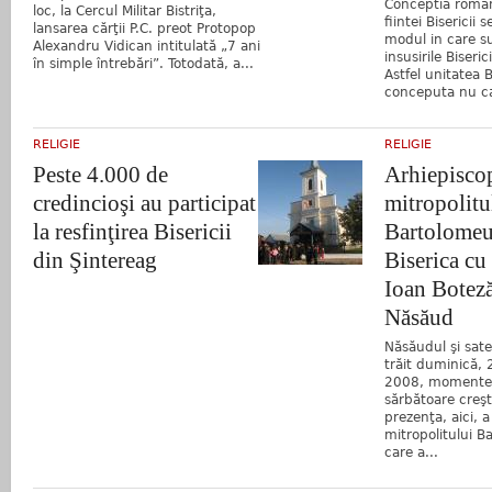
Conceptia roman
loc, la Cercul Militar Bistriţa,
fiintei Bisericii s
lansarea cărţii P.C. preot Protopop
modul in care su
Alexandru Vidican intitulată „7 ani
insusirile Biseric
în simple întrebări”. Totodată, a...
Astfel unitatea B
conceputa nu ca
RELIGIE
RELIGIE
Peste 4.000 de
Arhiepiscop
credincioşi au participat
mitropolitu
la resfinţirea Bisericii
Bartolomeu 
din Şintereag
Biserica cu
Ioan Boteză
Năsăud
Năsăudul şi sat
trăit duminică,
2008, momente 
sărbătoare creşt
prezenţa, aici, a
mitropolitului B
care a...