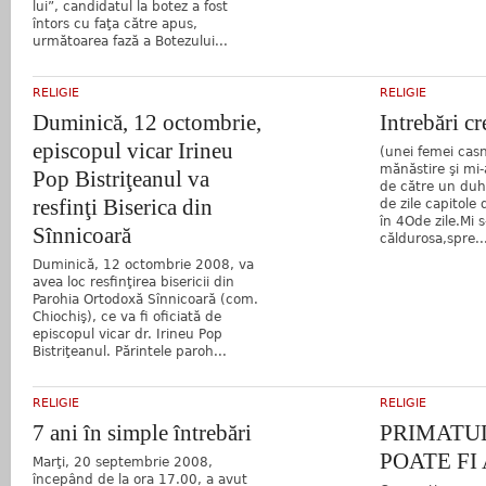
lui”, candidatul la botez a fost
întors cu faţa către apus,
următoarea fază a Botezului...
RELIGIE
RELIGIE
Duminică, 12 octombrie,
Intrebări cr
episcopul vicar Irineu
(unei femei casn
mănăstire şi mi
Pop Bistriţeanul va
de către un duh
resfinţi Biserica din
de zile capitole
în 4Ode zile.Mi
Sînnicoară
căldurosa,spre..
Duminică, 12 octombrie 2008, va
avea loc resfinţirea bisericii din
Parohia Ortodoxă Sînnicoară (com.
Chiochiş), ce va fi oficiată de
episcopul vicar dr. Irineu Pop
Bistriţeanul. Părintele paroh...
RELIGIE
RELIGIE
7 ani în simple întrebări
PRIMATUL
POATE FI
Marţi, 20 septembrie 2008,
începând de la ora 17.00, a avut