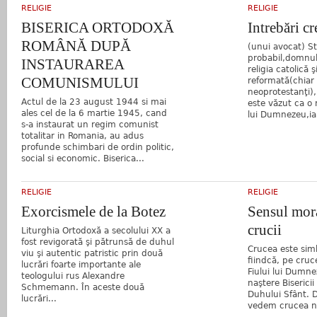
RELIGIE
RELIGIE
BISERICA ORTODOXĂ
Intrebări cr
ROMÂNĂ DUPĂ
(unui avocat) Sti
probabil,domnul
INSTAURAREA
religia catolică ş
COMUNISMULUI
reformată(chiar 
neoprotestanţi),
Actul de la 23 august 1944 si mai
este văzut ca o 
ales cel de la 6 martie 1945, cand
lui Dumnezeu,iar
s-a instaurat un regim comunist
totalitar in Romania, au adus
profunde schimbari de ordin politic,
social si economic. Biserica...
RELIGIE
RELIGIE
Exorcismele de la Botez
Sensul mora
crucii
Liturghia Ortodoxă a secolului XX a
fost revigorată şi pătrunsă de duhul
Crucea este simb
viu şi autentic patristic prin două
fiindcă, pe cruc
lucrări foarte importante ale
Fiului lui Dumne
teologului rus Alexandre
naştere Bisericii
Schmemann. În aceste două
Duhului Sfânt. 
lucrări...
vedem crucea ne