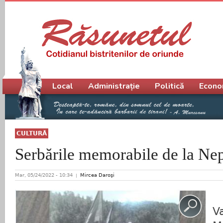
Meniu principal
Local
Administrație
Politică
Econo
CULTURĂ
Serbările memorabile de la Ne
Mar, 05/24/2022 - 10:34
Mircea Daroşi
V