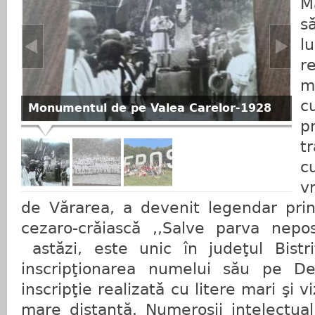
M
s
l
r
m
c
Monumentul de pe Valea Carelor-1928
p
t
c
v
de Vărarea, a devenit legendar prin
cezaro-crăiască ,,Salve parva nepos
astăzi, este unic în judeţul Bist
inscripţionarea numelui său pe Deal
inscripţie realizată cu litere mari şi vi
mare distanţă. Numeroşii intelectua