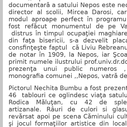
documentară a satului Nepos este neob
director al scolii, Mircea Darosi, ca
modul aproape perfect în programul 
fost refăcut monumentul de pe Val
distrus în timpul ocupaţiei maghiare
din faţa bisericii, s-a dezvelit pl
consfinţeşte faptul
că Liviu Rebreanu
de notar în 1909, la Nepos, iar Şcoal
primit numele ilustrului prof.univ.dr.do
prezenţa unui public numeros ,
monografia comunei ,,Nepos, vatră de
Pictorul Nechita Bumbu a fost prezent
46
tablouri ce oglindesc viaţa satulu
Rodica Măluţan, cu 42 de splen
artizanale. Râuri de culori si glasu
revărsat apoi pe scena Căminului cult
şi jocul formaţiilor artistice din loca