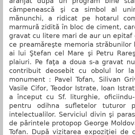
aranjat după un program bine stab
câmpenească şi ca simbol al uniri
mănunchi, a ridicat pe hotarul co
marmură zidită în bloc de ciment, car
gravat cu litere mari de aur un epitaf 
ce preamăreşte memoria străbunilor lo
ai lui Ştefan cel Mare şi Petru Rare
plaiuri. Pe faţa a doua s-a gravat n
contribuit deosebit cu obolul lor la
monument : Pavel Tofan, Silivan Griv
Vasile Cifor, Teodor Istrate, Ioan Istrat
a început cu Sf. liturghie, oficiindu
pentru odihna sufletelor tuturor pă
intelectualilor. Serviciul divin şi paras
de părintele protopop George Moldova
Tofan. După vizitarea expoziţiei de c