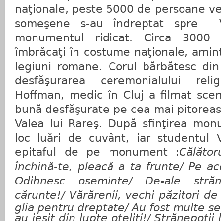
naţionale, peste 5000 de persoane v
someşene s-au îndreptat spre
monumentul ridicat. Circa 3000 
îmbrăcaţi în costume naţionale, amin
legiuni romane. Corul bărbătesc din
desfăşurarea ceremonialului relig
Hoffman, medic în Cluj a filmat scen
bună desfăşurate pe cea mai pitoreas
Valea lui Rareş. După sfinţirea mon
loc luări de cuvânt, iar studentul Va
epitaful de pe monument :
Călător
închină-te, pleacă a ta frunte/
Pe ace
Odihnesc oseminte/ De-ale străm
cărunte!/
Vărărenii, vechi păzitori
de 
glia pentru dreptate/
Au fost multe sec
au ieşit din lupte oţeliţi!/
Strănepoţii 