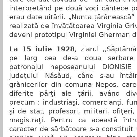
interpretând pe două voci cântece p
erau date uitării. „Nunta țărănească” 
realizată de învăţătoarea Virginia Gri
deveni prototipul Virginiei Gherman di
La
15 iulie 1928
, ziarul ,,Săptăm
pe larg cea de-a doua serbare 
patronajul neposeanului DIONISIE 
judeţului Năsăud, când s-au întâln
grănicerilor din comuna Nepos, care t
diferite părţi ale ţării, având dive
precum : industriaşi, comercianţi, fun
şi de stat, profesori, militari, ofiţeri
magistraţi. Pentru ca această înt
caracter de sărbătoare s-a constituit