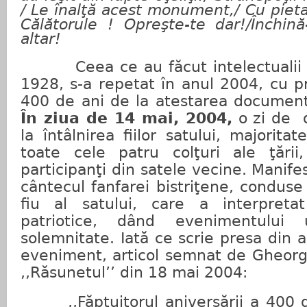
/
Le înalţă acest monument,/
Cu pieta
Călătorule ! Opreşte-te dar!/Închină
altar!
Ceea ce au făcut intelectualii 
1928, s-a repetat în anul 2004, cu pri
400 de ani de la atestarea documentar
În ziua de 14 mai, 2004,
o zi de
la întâlnirea fiilor satului, majoritat
toate cele patru colţuri ale ţări
participanţi din satele vecine. Manife
cântecul fanfarei bistriţene, conduse
fiu al satului, care a interpreta
patriotice, dând evenimentului
solemnitate.
Iată ce scrie presa din
eveniment, articol semnat de Gheorgh
,,Răsunetul’’ din 18 mai 2004:
,,Făptuitorul aniversării a 400