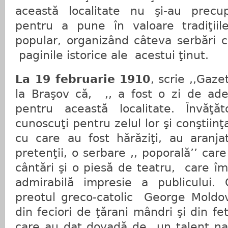
această localitate nu şi-au precup
pentru a pune în valoare tradiţiile
popular, organizând câteva serbări ca
paginile istorice ale
acestui ţinut.
La 19 februarie 1910
, scrie ,,Gaze
la Braşov că,
,, a fost o zi de ad
pentru această localitate. Învăţă
cunoscuţi pentru zelul lor şi conştiinţ
cu care au fost hărăziţi, au aranja
pretenţii, o serbare ,, poporală’’ care
cântări şi o piesă de teatru,
care îm
admirabilă impresie a publicului.
preotul greco-catolic George Moldov
din feciori de ţărani mândri şi din f
care au dat dovadă de
un talent nat