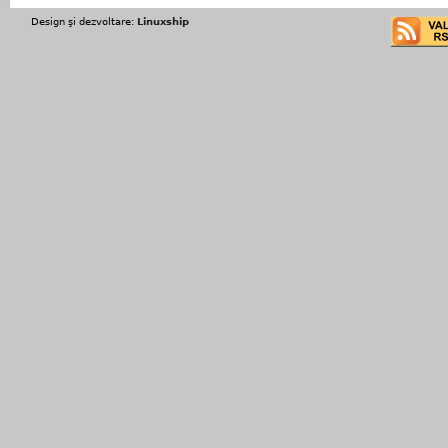
Design şi dezvoltare:
Linuxship