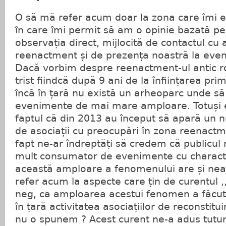
O să mă refer acum doar la zona care îmi e
în care îmi permit să am o opinie bazată pe
observația direct, mijlocită de contactul cu 
reenactment și de prezența noastră la even
Dacă vorbim despre reenactment-ul antic 
trist fiindcă după 9 ani de la înființarea prim
încă în țară nu există un arheoparc unde s
evenimente de mai mare amploare. Totuși 
faptul că din 2013 au început să apară un
de asociații cu preocupări în zona reenactme
fapt ne-ar îndreptăți să credem că publicul
mult consumator de evenimente cu characte
această amploare a fenomenului are și nea
refer acum la aspecte care țin de curentul 
neg, ca amploarea acestui fenomen a făcu
în țară activitatea asociațiilor de reconstitui
nu o spunem ? Acest curent ne-a adus tutur