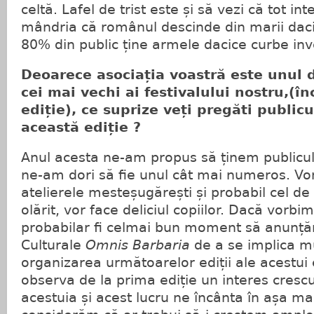
celtă. Lafel de trist este și să vezi că tot in
mândria că românul descinde din marii daci 
80% din public ține armele dacice curbe inv
Deoarece asociația voastră este unul d
cei mai vechi ai festivalului nostru,(î
ediție), ce suprize veți pregăti publicu
această ediție ?
Anul acesta ne-am propus să ținem publicul 
ne-am dori să fie unul cât mai numeros. Vom
atelierele mesteșugărești și probabil cel de f
olărit, vor face deliciul copiilor. Dacă vorbi
probabilar fi celmai bun moment să anunțăm
Culturale
Omnis Barbaria
de a se implica mu
organizarea următoarelor ediții ale acestu
observa de la prima ediție un interes crescu
acestuia și acest lucru ne încânta în așa m