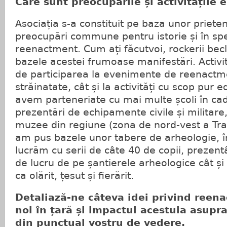
Care sunt preocupările și activitățile e
Asociația s-a constituit pe baza unor prieten
preocupări commune pentru istorie și în spe
reenactment. Cum ați făcutvoi, rockerii becl
bazele acestei frumoase manifestări. Activit
de participarea la evenimente de reenactmen
străinatate, cât și la activități cu scop pur 
avem parteneriate cu mai multe școli în ca
prezentări de echipamente civile și militar
muzee din regiune (zona de nord-vest a Tran
am pus bazele unor tabere de arheologie, î
lucrăm cu serii de câte 40 de copii, prezen
de lucru de pe șantierele arheologice cât ș
ca olărit, țesut și fierărit.
Detaliază-ne câteva idei privind reena
noi în țară și impactul acestuia asupra
din punctual vostru de vedere.