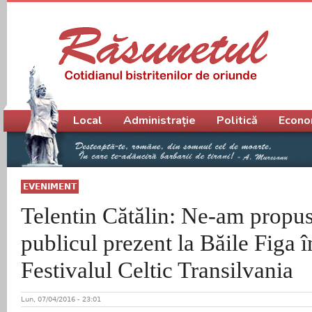
Meniu principal
Local
Administrație
Politică
Econo
EVENIMENT
Telentin Cătălin: Ne-am propus
publicul prezent la Băile Figa î
Festivalul Celtic Transilvania
Lun, 07/04/2016 - 23:01