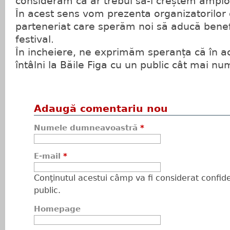
considerăm că ar trebui să-i creștem amploar
În acest sens vom prezenta organizatorilor
parteneriat care sperăm noi să aducă benef
festival.
În incheiere, ne exprimăm speranța că în 
întâlni la Băile Figa cu un public cât mai nu
Adaugă comentariu nou
Numele dumneavoastră
*
E-mail
*
Conţinutul acestui câmp va fi considerat confiden
public.
Homepage