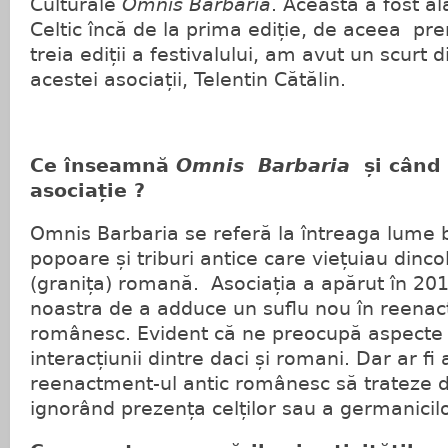
Culturale
Omnis Barbaria
. Aceasta a fost al
Celtic încă de la prima ediție, de aceea pr
treia ediții a festivalului, am avut un scurt 
acestei asociații, Telentin Cătălin.
Ce înseamnă
Omnis Barbaria
și când 
asociație ?
Omnis Barbaria se referă la întreaga lume 
popoare și triburi antice care viețuiau dinc
(granița) romană. Asociația a apărut în 201
noastra de a adduce un suflu nou în reenac
românesc. Evident că ne preocupă aspecte al
interacțiunii dintre daci și romani. Dar ar fi
reenactment-ul antic românesc să trateze d
ignorând prezența celților sau a germanicil