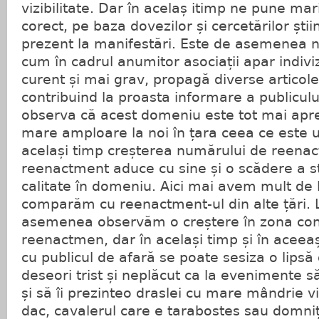
vizibilitate. Dar în acelaș itimp ne pune mar
corect, pe baza dovezilor și cercetărilor știin
prezent la manifestări. Este de asemenea 
cum în cadrul anumitor asociații apar indivi
curent și mai grav, propagă diverse articole
contribuind la proasta informare a publiculu
observa că acest domeniu este tot mai aprec
mare amploare la noi în țara ceea ce este u
același timp creșterea numărului de reenacto
reenactment aduce cu sine și o scădere a s
calitate în domeniu. Aici mai avem mult de 
comparăm cu reenactment-ul din alte țări. L
asemenea observăm o creștere în zona con
reenactmen, dar în același timp și în aceea
cu publicul de afară se poate sesiza o lipsă
deseori trist și neplăcut ca la evenimente 
și să îi prezinteo draslei cu mare mândrie v
dac, cavalerul care e tarabostes sau domni