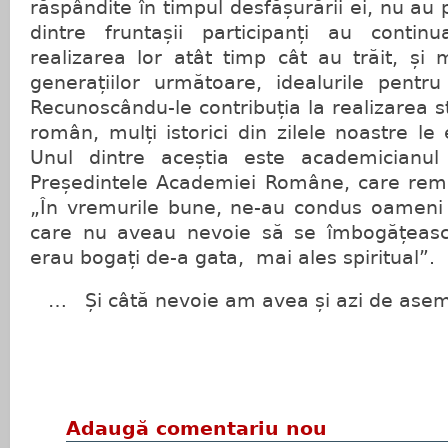
răspândite în timpul desfășurării ei, nu au p
dintre fruntașii participanți au contin
realizarea lor atât timp cât au trăit, și
generațiilor următoare, idealurile pentru
Recunoscându-le contribuția la realizarea s
român, mulți istorici din zilele noastre le
Unul dintre aceștia este academician
Președintele Academiei Române, care r
„În vremurile bune, ne-au condus oameni c
care nu aveau nevoie să se îmbogățească 
erau bogați de-a gata, mai ales spiritual”.
… Și câtă nevoie am avea și azi de as
Adaugă comentariu nou