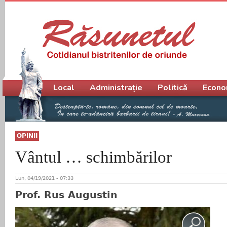
Meniu principal
Local
Administrație
Politică
Econo
OPINII
Vântul … schimbărilor
Lun, 04/19/2021 - 07:33
Prof. Rus Augustin
Î