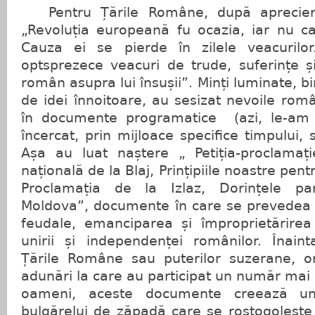
Pentru Țările Române, după apreciere
„Revoluția europeană fu ocazia, iar nu
Cauza ei se pierde în zilele veacurilor.
optsprezece veacuri de trude, suferințe ș
român asupra lui însușii”. Minți luminate, bi
de idei înnoitoare, au sesizat nevoile român
în documente programatice (azi, le-am z
încercat, prin mijloace specifice timpului,
Așa au luat naștere „ Petiția-proclamație
națională de la Blaj, Prințipiile noastre pen
Proclamația de la Izlaz, Dorințele par
Moldova”, documente în care se prevedea a
feudale, emanciparea și împroprietărirea 
unirii și independenței românilor. Înaint
Țările Române sau puterilor suzerane, ori
adunări la care au participat un număr ma
oameni, aceste documente creează un
bulgărelui de zăpadă care se rostogolește