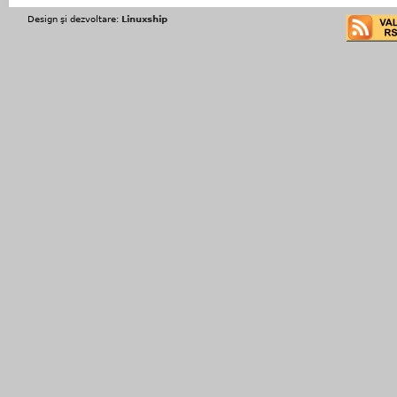
Design şi dezvoltare:
Linuxship