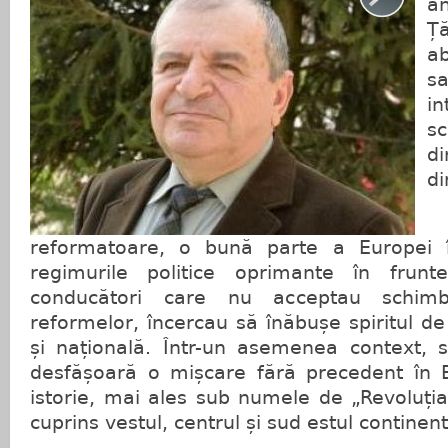
a
Ț
a
s
in
s
d
di
C
reformatoare, o bună parte a Europei î
regimurile politice oprimante în frun
conducători care nu acceptau schim
reformelor, încercau să înăbușe spiritul de
și națională. Într-un asemenea context, 
desfășoară o mișcare fără precedent în 
istorie, mai ales sub numele de „Revoluți
cuprins vestul, centrul și sud estul continent