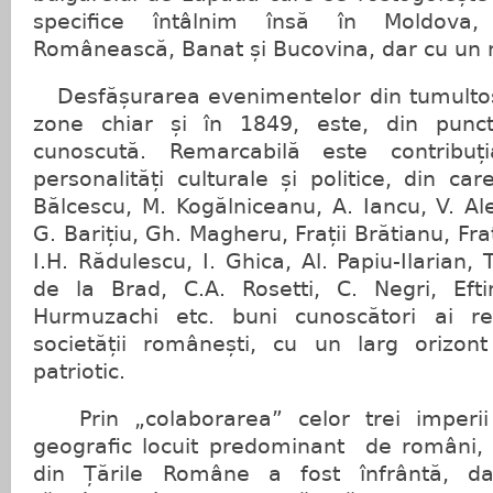
specifice întâlnim însă în Moldova, 
Românească, Banat și Bucovina, dar cu un
Desfășurarea evenimentelor din tumultos
zone chiar și în 1849, este, din punct
cunoscută. Remarcabilă este contribu
personalități culturale și politice, din c
Bălcescu, M. Kogălniceanu, A. Iancu, V. Ale
G. Barițiu, Gh. Magheru, Frații Brătianu, Frați
I.H. Rădulescu, I. Ghica, Al. Papiu-Ilarian, 
de la Brad, C.A. Rosetti, C. Negri, Eft
Hurmuzachi etc. buni cunoscători ai real
societății românești, cu un larg orizon
patriotic.
Prin „colaborarea” celor trei imperii î
geografic locuit predominant de români, 
din Țările Române a fost înfrântă, da