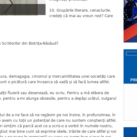
10. Grupările literare, cenaclurile,
credeţi că mai au vreun rost? Care
Scriitorilor din Bistriţa-Năsăud?
tura, demagogia, cinismul şi mercantilitatea unei societăţi care
 sunt o picătură care încearca să vadă şi să facă lumea altfel.
alţii fluieră sau desenează, eu scriu. Pentru a mă elibera de
e, pentru a-mi alunga obsesiile, pentru a depăşi urâtul, vulgarul
stul de a ne face să ne regăsim pe noi însine, în profunzimea, în
avem cu toţii un potenţial de care nu suntem conştienţi altfel.
ri simţim că parcă acel ce a scris-o a vorbit în numele nostru,
tiut mai bine cum să exprime ideile, trăirile de care altfel şi noi