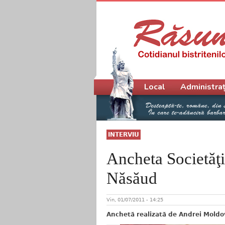
Meniu principal
Local
Administraț
INTERVIU
Ancheta Societăţii
Năsăud
Vin, 01/07/2011 - 14:25
Anchetă realizată de Andrei Mold