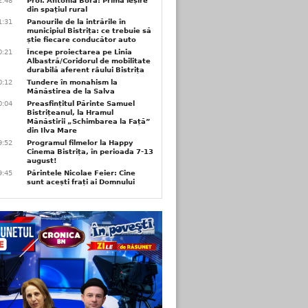
2:48
Prof. Antonia Bora: Prima ieșire
din spațiul rural
1:31
Panourile de la intrările în
municipiul Bistrița: ce trebuie să
știe fiecare conducător auto
0:21
Începe proiectarea pe Linia
Albastră/Coridorul de mobilitate
durabilă aferent râului Bistrița
0:12
Tundere în monahism la
Mănăstirea de la Salva
0:04
Preasfințitul Părinte Samuel
Bistrițeanul, la Hramul
Mănăstirii „Schimbarea la Față”
din Ilva Mare
9:52
Programul filmelor la Happy
Cinema Bistrița, în perioada 7-13
august!
9:45
Părintele Nicolae Feier: Cine
sunt acești frați ai Domnului