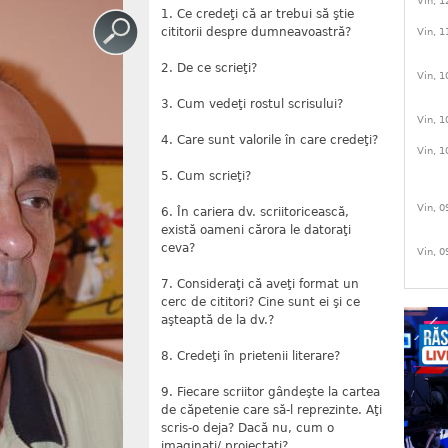
Vin, 1
1. Ce credeţi că ar trebui să ştie
cititorii despre dumneavoastră?
Vin, 1
2. De ce scrieţi?
Vin, 1
3. Cum vedeţi rostul scrisului?
Vin, 1
4. Care sunt valorile în care credeţi?
Vin, 1
5. Cum scrieţi?
Vin, 0
6. În cariera dv. scriitoricească,
există oameni cărora le datoraţi
ceva?
Vin, 0
7. Consideraţi că aveţi format un
cerc de cititori? Cine sunt ei şi ce
aşteaptă de la dv.?
8. Credeţi în prietenii literare?
9. Fiecare scriitor gândeşte la cartea
de căpetenie care să-l reprezinte. Aţi
scris-o deja? Dacă nu, cum o
imaginaţi/ proiectaţi?