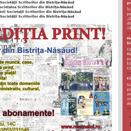
ocietăţii Scriitorilor din Bistriţa-Năsăud
pr
cietatea Scriitorilor din Bistriţa-Năsăud
În
 Societaţii Scriitorilor din Bistriţa-Năsăud
pe
ocietăţii Scriitorilor din Bistrita-Năsăud
„D
di
19
Ma
bi
Co
Ma
pu
Ed
Co
El
Su
po
an
un
at