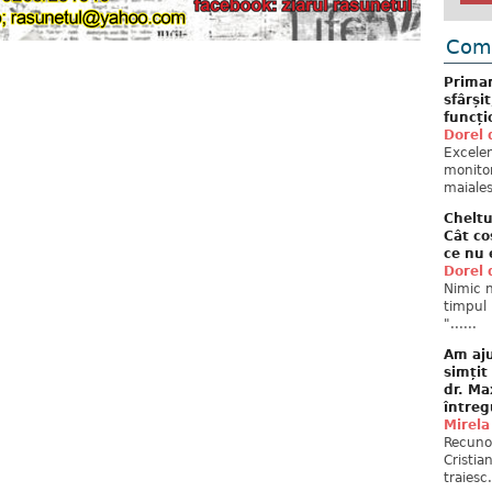
Come
Primar
sfârși
funcți
Dorel 
Excelent
monitor
maiales
Cheltu
Cât co
ce nu 
Dorel 
Nimic n
timpul 
"......
Am aju
simțit
dr. Ma
întreg
Mirela
Recuno
Cristia
traiesc.