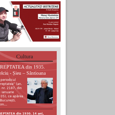
Cultura
REPTATEA din 1935.
elciu - Șieu – Sântioana
 periodicul
reptatea” (an.
, nr. 2187, din
 ianuarie
35), ce apărea
 București,
tim...
EPTATEA din 1930. 14 ani,