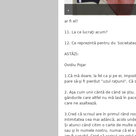
.
ar fi el?
11. La ce lucraţi acum?
12. Ce reprezintă pentru dv. Societatea 
ASTĂZI:
Ovidiu Pojar
1.Că mă doare, la fel ca şi pe ei, impos
pare să-şi fi pierdut "uzul raţiunii". Că
2. Aşa cum unii cântă de când se ştiu, 
gândurile care altfel nu mă lasă în pac
care ne asaltează.
3.Cred că scrisul are în primul rând ro
intimitatea cea mai adâncă, acolo unde 
Şi atunci când citim o carte de multe o
sau şi în numele nostru, numai că el a ş