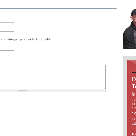
onfidenţial şi nu va fi făcut public.
D
T
În
„D
IX
13
19
la
ci
DR