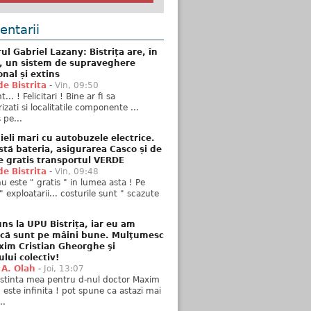
ntarii
ul Gabriel Lazany: Bistrița are, în
t, un sistem de supraveghere
onal și extins
de Bistrita
-
Vin, 09:50
... ! Felicitari ! Bine ar fi sa
izati si localitatile componente ...
 pe...
ieli mari cu autobuzele electrice.
stă bateria, asigurarea Casco și de
e gratis transportul VERDE
de Bistrita
-
Vin, 09:48
u este " gratis " in lumea asta ! Pe
" exploatarii... costurile sunt " scazute
ns la UPU Bistrița, iar eu am
 că sunt pe mâini bune. Mulţumesc
xim Cristian Gheorghe şi
ului colectiv!
 A. Olah
-
Joi, 13:07
stinta mea pentru d-nul doctor Maxim
n este infinita ! pot spune ca astazi mai
..