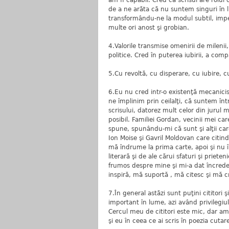
am fi capabil. Cred că scrisul are rolu
de a ne arăta că nu suntem singuri în l
transformându-ne la modul subtil, imper
multe ori anost şi grobian.
4.Valorile transmise omenirii de milenii
politice. Cred în puterea iubirii, a comp
5.Cu revoltă, cu disperare, cu iubire,
6.Eu nu cred intr-o existenţă mecanicis
ne împlinim prin ceilalţi, că suntem în
scrisului, datorez mult celor din jurul m
posibil. Familiei Gordan, vecinii mei ca
spune, spunându-mi că sunt şi alţii care
Ion Moise şi Gavril Moldovan care citin
mă îndrume la prima carte, apoi şi nu î
literară şi de ale cărui sfaturi şi priet
frumos despre mine şi mi-a dat încreder
inspiră, mă suportă , mă citesc şi mă cr
7.În general astăzi sunt puţini cititori 
important în lume, azi având privilegi
Cercul meu de cititori este mic, dar am
şi eu în ceea ce ai scris în poezia cutar