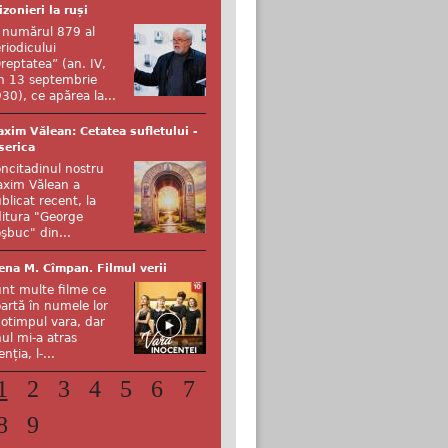
izonieri la ruși
 numărul 879 al
riodicului
reptatea” (an. IV,
n 13 septembrie
30), ce apărea la...
xim Vălean: Cetatea sufletului -
serica
ncitadinul nostru
xim Vălean a
blicat recent, la
itura "George
şbuc" din...
ena M. Cîmpan. Filmul verii
nt multe filme ce
artă în numele lor
otimpul vara, dar
ul mi-a atras
enția, l-...
1
2
3
4
5
6
7
8
9