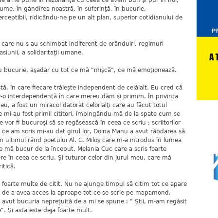
l de a ne pune în rezonanţă cu ceea ce avem bun şi pur în noi,
ume, în gândirea noastră, în suferinţă, în bucurie,
ceptibil, ridicându-ne pe un alt plan, superior cotidianului de
, care nu s-au schimbat indiferent de orânduiri, regimuri
asiunii, a solidaritaţii umane.
 cu bucurie, aşadar cu tot ce mă "mişcă", ce mă emoţionează.
tă, în care fiecare trăieşte independent de celălalt. Eu cred că
tr-o interdependenţă în care mereu dăm şi primim. În privinţa
eu, a fost un miracol datorat celorlalţi care au făcut totul
re mi-au fost primii cititori, împingându-mă de la spate cum se
 vor fi bucuroşi să se regăsească în ceea ce scriu ; scriitorilor
d ce am scris mi-au dat girul lor, Doina Manu a avut răbdarea să
n ultimul rând poetului Al. C. Miloş care m-a introdus în lumea
enie mă bucur de la început, Melania Cuc care a scris foarte
e în ceea ce scriu. Şi tuturor celor din jurul meu, care mă
itică.
şi foarte multe de citit. Nu ne ajunge timpul să citim tot ce apare
ul de a avea acces la aproape tot ce se scrie pe mapamond.
 avut bucuria nepreţuită de a mi se spune : " Ştii, m-am regăsit
e". Şi asta este deja foarte mult.