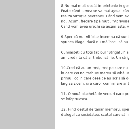
8.Nu mai mult decât în prietenie în gen
Poate când lumea se va mai aşeza, cân
realiza virtuţile prieteniei. Când vom 
noi. Acum, fiecare ţipă mut : "Aprivois
Când vom avea urechi să auzim asta, vo
9.Sper că nu. Altfel ar însemna că sunt
spunea Blaga, dacă nu mă însel- să nu 
Cunoaşteţi cu toţii tabloul "Strigătul" 
am credinţa că ar trebui să fie. Un strigă
10.Cred că au un rost, rost pe care nu-
în care cei noi trebuie mereu să aibă un
primul loc în care ceea ce au scris să 
larg să zicem, şi a căror confirmare ar 
11. O nouă plachetă de versuri care pro
se înfaptuiasca.
12. Fiind destul de tânăr membru, sper s
dialogul cu societatea, scutul care să n