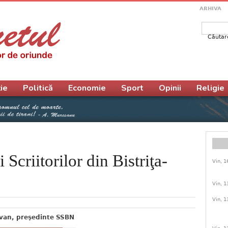
ARHIVA
Căutar
Form
ie
Politică
Economie
Sport
Opinii
Religie
 Scriitorilor din Bistriţa-
Vin, 1
Vin, 1
Vin, 1
ovan, preşedinte SSBN