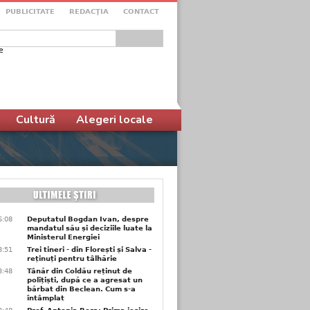
PUBLICITATE
REDACŢIA
CONTACT
e
ular de căutare
Cultură
Alegeri locale
6:08
Deputatul Bogdan Ivan, despre
mandatul său și deciziile luate la
Ministerul Energiei
3:51
Trei tineri - din Florești și Salva -
reținuți pentru tâlhărie
3:48
Tânăr din Coldău reținut de
polițiști, după ce a agresat un
bărbat din Beclean. Cum s-a
întâmplat