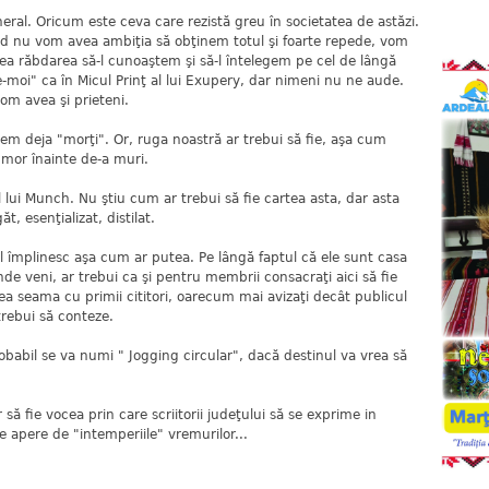
eral. Oricum este ceva care rezistă greu în societatea de astăzi.
d nu vom avea ambiţia să obţinem totul şi foarte repede, vom
avea răbdarea să-l cunoaştem şi să-l întelegem pe cel de lângă
e-moi" ca în Micul Prinţ al lui Exupery, dar nimeni nu ne aude.
m avea şi prieteni.
em deja "morţi". Or, ruga noastră ar trebui să fie, aşa cum
mor înainte de-a muri.
al lui Munch. Nu ştiu cum ar trebui să fie cartea asta, dar asta
t, esenţializat, distilat.
l împlinesc aşa cum ar putea. Pe lângă faptul că ele sunt casa
de veni, ar trebui ca şi pentru membrii consacraţi aici să fie
dea seama cu primii cititori, oarecum mai avizaţi decât publicul
trebui să conteze.
babil se va numi " Jogging circular", dacă destinul va vrea să
ă fie vocea prin care scriitorii judeţului să se exprime in
e apere de "intemperiile" vremurilor...