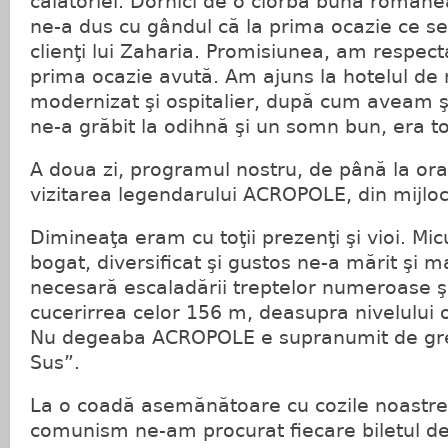
călătoriei. Dornici de o ciorbă bună românea
ne-a dus cu gândul că la prima ocazie ce se
clienţi lui Zaharia. Promisiunea, am respect
prima ocazie avută. Am ajuns la hotelul d
modernizat şi ospitalier, după cum aveam ş
ne-a grăbit la odihnă şi un somn bun, era t
A doua zi, programul nostru, de până la or
vizitarea legendarului ACROPOLE, din mijlo
Dimineaţa eram cu toţii prezenţi şi vioi. Mic
bogat, diversificat şi gustos ne-a mărit şi 
necesară escaladării treptelor numeroase şi
cucerirrea celor 156 m, deasupra nivelului o
Nu degeaba ACROPOLE e supranumit de grec
Sus”.
La o coadă asemănătoare cu cozile noastre
comunism ne-am procurat fiecare biletul de