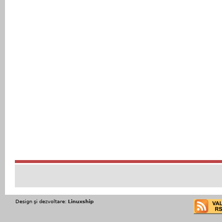
Design şi dezvoltare:
Linuxship