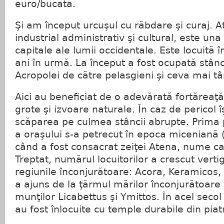
euro/bucata.
Şi am început urcuşul cu răbdare şi curaj. 
industrial administrativ şi cultural, este una
capitale ale lumii occidentale. Este locuită
ani în urmă. La început a fost ocupată stân
Acropolei de către pelasgieni şi ceva mai târ
Aici au beneficiat de o adevărată fortăreaţă
grote şi izvoare naturale. În caz de pericol
scăparea pe culmea stâncii abrupte. Prima p
a oraşului s-a petrecut în epoca miceniană (
când a fost consacrat zeiţei Atena, nume care
Treptat, numărul locuitorilor a crescut vert
regiunile înconjurătoare: Acora, Keramicos, P
a ajuns de la ţărmul mărilor înconjurătoare
munţilor Licabettus şi Ymittos. În acel seco
au fost înlocuite cu temple durabile din piat