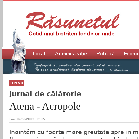
Meniu principal
Local
Administrație
Politică
Econo
OPINII
Jurnal de călătorie
Atena - Acropole
Lun, 02/23/2009 - 12:05
Înaintăm cu foarte mare greutate spre inim