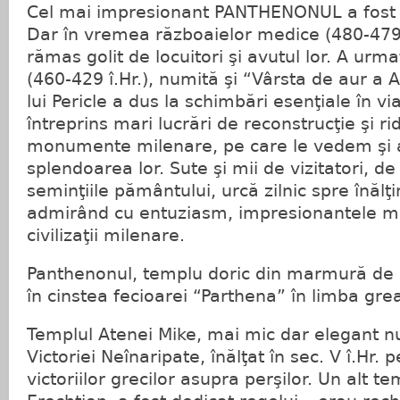
Cel mai impresionant PANTHENONUL a fost d
Dar în vremea războaielor medice (480-479 
rămas golit de locuitori şi avutul lor. A urm
(460-429 î.Hr.), numită şi “Vârsta de aur a 
lui Pericle a dus la schimbări esenţiale în vi
întreprins mari lucrări de reconstrucţie şi r
monumente milenare, pe care le vedem şi a
splendoarea lor. Sute şi mii de vizitatori, de 
seminţiile pământului, urcă zilnic spre înălţ
admirând cu entuziasm, impresionantele măr
civilizaţii milenare.
Panthenonul, templu doric din marmură de Pe
în cinstea fecioarei “Parthena” în limba gr
Templul Atenei Mike, mai mic dar elegant n
Victoriei Neînaripate, înălţat în sec. V î.H
victoriilor grecilor asupra perşilor. Un alt tem