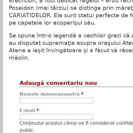
Erechtion, a fost dedicat regelui – erou rech
Poseidon (mai târziu) se distinge prin măre
CARIATIDELOR. Ele sunt statui perfecte de fe
pe capetele lor acoperişul său.
Se spune într-o legendă a vechilor greci că 
au disputat supremaţia asupra oraşului Aten
Atena a ieşit învingătoare şi a făcut să răs
măslin.
Adaugă comentariu nou
Numele dumneavoastră
*
E-mail
*
Conţinutul acestui câmp va fi considerat confiden
public.