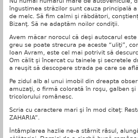
Nu numai numărul mare de autovehicule, d
îngustimea străzilor sunt cauza principală a 
de melc. Să fim calmi şi răbdători, conştien
Bizanţ. Să ne adaptăm noilor condiţii.
Avem măcar norocul că deşi autocarul este 
greu se poate strecura pe aceste “uliţi”, con
Ioan Avram, este cel mai potrivit să descurc
Om călit şi încercat cu tainele şi secretele
a reuşit să descopere strada pe care se află
Pe zidul alb al unui imobil din dreapta obser
amuzaţi, o firmă colorată în roşu, galben ş
tricolorului românesc.
Scria cu caractere mari şi în mod citeţ: Res
ZAHARIA”.
Întâmplarea hazlie ne-a stârnit râsul, alun