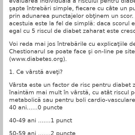
evaluarea individuală a riscului pentru diab
şapte întrebări simple, fiecare cu câte un pun
prin adunarea punctajelor obţinem un scor.
acestuia este la fel de simplă: daca scorul
egal cu 5 riscul de diabet zaharat este cres
Voi reda mai jos întrebările cu explicaţiile d
Chestionarul se poate face şi on-line pe site
(www.diabetes.org).
1. Ce vârstă aveţi?
Vârsta este un factor de risc pentru diabet 
înaintăm mai mult în vârstă, cu atât riscul 
metabolică sau pentru boli cardio-vascular
40 ani......0 puncte
40-49 ani .......1 punct
50-59 ani .......2 puncte