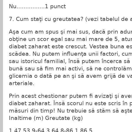
Nu................1 punct
7. Cum staţi cu greutatea? (vezi tabelul de a
Aşa cum am spus şi mai sus, dacă prin adu
obţine un scor egal sau mai mare de 5, atun
diabet zaharat este crescut. Vestea buna es
scădea. Nu putem influenţa unii factori, cum
sau istoricul familial, însă putem încerca 
bună sau să fim mai activi, să ne controlăm 
glicemia o dată pe an şi să avem grijă de val
arteriale.
Prin acest chestionar putem fi avizaţi şi aver
diabet zaharat. Însă scorul nu este scris în 
măsuri din timp! Nu trebuie să stăm să aşte
Inaltime (m) Greutate (kg)
1.47 53.9-64.3 64.8-86.1 86.5