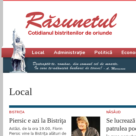
Meniu principal
Local
Administrație
Politică
Econo
Local
BISTRIŢA
NĂSĂUD
Piersic e azi la Bistriţa
Se lucrează 
patrulea po
Astăzi, de la ora 19.00, Florin
Piersic vine la Bistriţa alături de