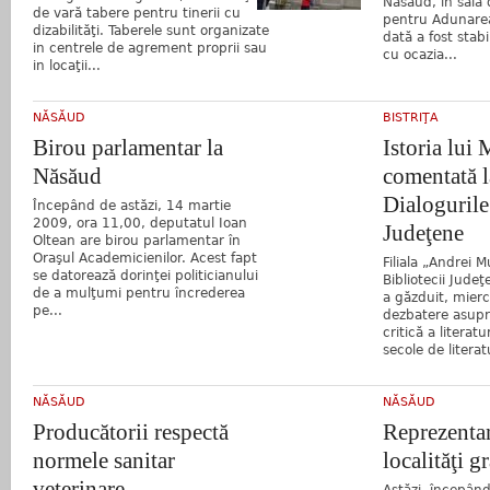
Năsăud, în sala d
de vară tabere pentru tinerii cu
pentru Adunarea
dizabilităţi. Taberele sunt organizate
dată a fost stab
in centrele de agrement proprii sau
cu ocazia...
in locaţii...
NĂSĂUD
BISTRIŢA
Birou parlamentar la
Istoria lui
Năsăud
comentată l
Dialogurile
Începând de astăzi, 14 martie
2009, ora 11,00, deputatul Ioan
Judeţene
Oltean are birou parlamentar în
Oraşul Academicienilor. Acest fapt
Filiala „Andrei 
se datorează dorinţei politicianului
Bibliotecii Jude
de a mulţumi pentru încrederea
a găzduit, mier
pe...
dezbatere asupra
critică a literat
secole de literat
NĂSĂUD
NĂSĂUD
Producătorii respectă
Reprezentan
normele sanitar
localităţi g
veterinare
Astăzi, începând