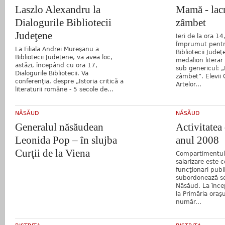
Laszlo Alexandru la
Mamă - lacr
Dialogurile Bibliotecii
zâmbet
Judeţene
Ieri de la ora 14
Împrumut pentr
La Filiala Andrei Mureşanu a
Bibliotecii Jude
Bibliotecii Judeţene, va avea loc,
medalion litera
astăzi, începând cu ora 17,
sub genericul: „
Dialogurile Bibliotecii. Va
zâmbet”. Elevii 
conferenţia, despre „Istoria critică a
Artelor...
literaturii române - 5 secole de...
NĂSĂUD
NĂSĂUD
Generalul năsăudean
Activitatea
Leonida Pop – în slujba
anul 2008
Curţii de la Viena
Compartimentul
salarizare este 
funcţionari publ
subordonează se
Năsăud. La înce
la Primăria oraş
număr...