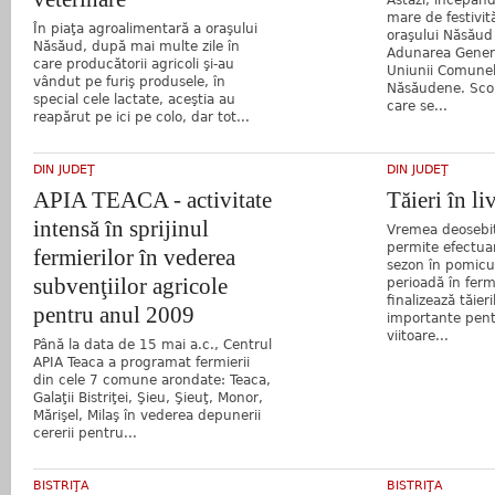
mare de festivită
În piaţa agroalimentară a oraşului
oraşului Năsăud
Năsăud, după mai multe zile în
Adunarea Gener
care producătorii agricoli şi-au
Uniunii Comunel
vândut pe furiş produsele, în
Năsăudene. Scop
special cele lactate, aceştia au
care se...
reapărut pe ici pe colo, dar tot...
DIN JUDEŢ
DIN JUDEŢ
APIA TEACA - activitate
Tăieri în li
intensă în sprijinul
Vremea deosebit
permite efectuar
fermierilor în vederea
sezon în pomicul
subvenţiilor agricole
perioadă în fer
finalizează tăier
pentru anul 2009
importante pent
viitoare...
Până la data de 15 mai a.c., Centrul
APIA Teaca a programat fermierii
din cele 7 comune arondate: Teaca,
Galaţii Bistriţei, Şieu, Şieuţ, Monor,
Mărişel, Milaş în vederea depunerii
cererii pentru...
BISTRIŢA
BISTRIŢA