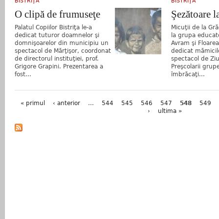
BISTRIŢA
BISTRIŢA
O clipă de frumuseţe
Şezătoare l
Palatul Copiilor Bistriţa le-a
Micuţii de la Gră
dedicat tuturor doamnelor şi
la grupa educato
domnişoarelor din municipiu un
Avram şi Floarea
spectacol de Mărţişor, coordonat
dedicat mămicilo
de directorul instituţiei, prof.
spectacol de Ziu
Grigore Grapini. Prezentarea a
Preşcolarii grup
fost...
îmbrăcaţi...
Pagini
« primul
‹ anterior
…
544
545
546
547
548
549
›
ultima »