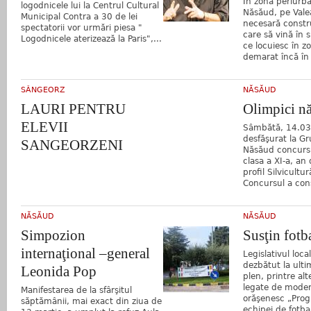
În zona periurba
logodnicele lui la Centrul Cultural
Năsăud, pe Valea
Municipal Contra a 30 de lei
necesară constr
spectatorii vor urmări piesa "
care să vină în s
Logodnicele aterizează la Paris",...
ce locuiesc în z
demarat încă în
SÂNGEORZ
NĂSĂUD
LAURI PENTRU
Olimpici n
ELEVII
Sâmbătă, 14.03
desfăşurat la Gr
SANGEORZENI
Năsăud concursu
clasa a XI-a, an
profil Silvicultu
Concursul a cons
NĂSĂUD
NĂSĂUD
Simpozion
Susţin fotba
internaţional –general
Legislativul loc
dezbătut la ulti
Leonida Pop
plen, printre alt
legate de moder
Manifestarea de la sfârşitul
orăşenesc „Progr
săptămânii, mai exact din ziua de
echipei de fotbal