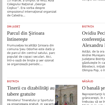
13 martie, a umplut la refuz Aula
Colegiului Naţional „George
Coşbuc”. Era vorba despre
simpozionul internaţional organizat
de Catedra...
DIN JUDEŢ
BISTRIŢA
Parcul din Şirioara
Ovidiu Pec
întinereşte
conferenţia
Alexandru 
Frumuseţea localităţii Şirioara din
comuna Şieu Odorhei este dată şi
Astăzi, de la ora 
de parcul din centrul satului, parc
Andrei Mureşanu 
populat de copaci seculari. Aici,
Judeţene Bistri
într-o oază de linişte şi aer ozonat
găzduieşte în ca
se organizează periodic...
Bibiotecii, iniţia
Olimpia Pop, o în
BISTRIŢA
NĂSĂUD
Tinerii cu dizabilităţi au
O banală şe
tabere gratuite
Reprezentanţii lo
grănicereşti, în
Ministerul Tineretului şi Sportului
trebuiau să se î
va organizeaza gratuit, in vacanţa