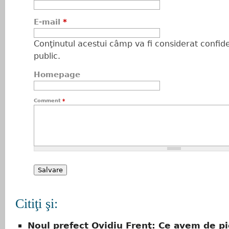
E-mail
*
Conţinutul acestui câmp va fi considerat confiden
public.
Homepage
Comment
*
Citiţi şi:
Noul prefect Ovidiu Frenţ: Ce avem de p