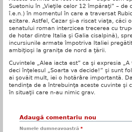
Suetoniu în „Vieţile celor 12 împăraţi” – de
î.e.n.) în momentul în care a traversat Rubi
ezitare. Astfel, Cezar şi-a riscat viaţa, căci 
senatului roman interzicea trecerea cu trup
de hotar dintre Italia şi Galia cisalpină), spr
incursiunile armate împotriva Italiei pregă
ambiţioşi la graniţa de nord a ţării.
Cuvintele „Alea iacta est” ca şi expresia „A
deci înţelesul „Soarta va decide!” şi sunt f
ai şovăit mult, iei o hotărâre importantă. Da
tendinţa de a întrebuinţa aceste cuvinte şi
în situaţii care n-au nimic grav.
Adaugă comentariu nou
Numele dumneavoastră
*