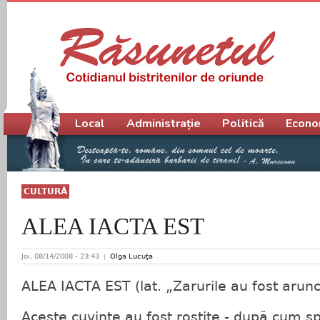
Meniu principal
Local
Administrație
Politică
Econo
CULTURĂ
ALEA IACTA EST
Joi, 08/14/2008 - 23:43
Olga Lucuţa
ALEA IACTA EST (lat. „Zarurile au fost arunc
Aceste cuvinte au fost rostite - după cum spu