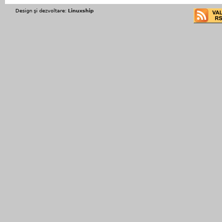
Design şi dezvoltare:
Linuxship